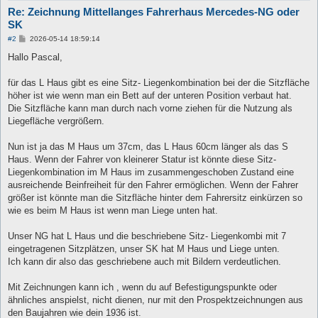
Re: Zeichnung Mittellanges Fahrerhaus Mercedes-NG oder
SK
B
#2
2026-05-14 18:59:14
e
i
Hallo Pascal,
t
r
a
für das L Haus gibt es eine Sitz- Liegenkombination bei der die Sitzfläche
g
höher ist wie wenn man ein Bett auf der unteren Position verbaut hat.
Die Sitzfläche kann man durch nach vorne ziehen für die Nutzung als
Liegefläche vergrößern.
Nun ist ja das M Haus um 37cm, das L Haus 60cm länger als das S
Haus. Wenn der Fahrer von kleinerer Statur ist könnte diese Sitz-
Liegenkombination im M Haus im zusammengeschoben Zustand eine
ausreichende Beinfreiheit für den Fahrer ermöglichen. Wenn der Fahrer
größer ist könnte man die Sitzfläche hinter dem Fahrersitz einkürzen so
wie es beim M Haus ist wenn man Liege unten hat.
Unser NG hat L Haus und die beschriebene Sitz- Liegenkombi mit 7
eingetragenen Sitzplätzen, unser SK hat M Haus und Liege unten.
Ich kann dir also das geschriebene auch mit Bildern verdeutlichen.
Mit Zeichnungen kann ich , wenn du auf Befestigungspunkte oder
ähnliches anspielst, nicht dienen, nur mit den Prospektzeichnungen aus
den Baujahren wie dein 1936 ist.