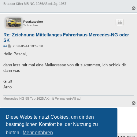
Brasser fährt MB NG 1936AS mit Jg. 1987
Postkutscher
Schrauber
Re: Zeichnung Mittellanges Fahrerhaus Mercedes-NG oder
SK
B
#4
2026-05-14 19:59:28
e
i
Hallo Pascal,
t
r
a
dann lass mir mal eine Mailadresse von dir zukommen, ich schick dir
g
dann was .
Gruß
Arno
Mercedes NG 85 Typ 1625 AK mit Permanent-Allrad
Antworten
Diese Website nutzt Cookies, um dir den
4 Beiträge • Seite
1
von
1
bestmöglichen Komfort bei der Nutzung zu
bieten.
Mehr erfahren