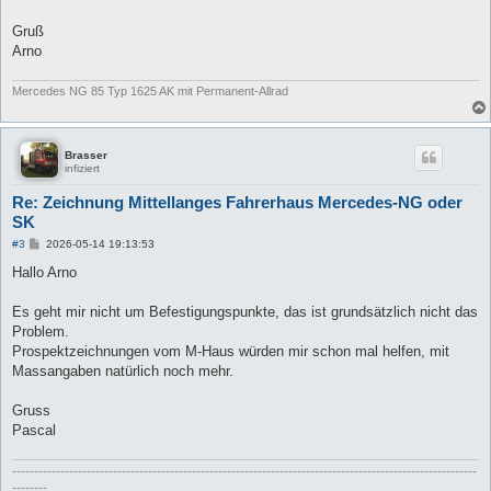
Gruß
Arno
Mercedes NG 85 Typ 1625 AK mit Permanent-Allrad
Brasser
infiziert
Re: Zeichnung Mittellanges Fahrerhaus Mercedes-NG oder
SK
B
#3
2026-05-14 19:13:53
e
i
Hallo Arno
t
r
a
Es geht mir nicht um Befestigungspunkte, das ist grundsätzlich nicht das
g
Problem.
Prospektzeichnungen vom M-Haus würden mir schon mal helfen, mit
Massangaben natürlich noch mehr.
Gruss
Pascal
----------------------------------------------------------------------------------------------------------
--------