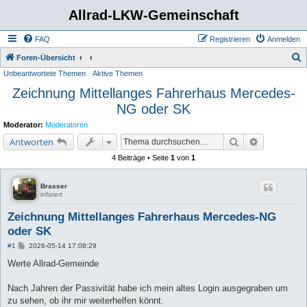
Allrad-LKW-Gemeinschaft
FAQ
Registrieren
Anmelden
S
Foren-Übersicht
Unbeantwortete Themen
Aktive Themen
u
Zeichnung Mittellanges Fahrerhaus Mercedes-
c
NG oder SK
h
e
Moderator:
Moderatoren
Suche
Erweiterte 
Antworten
4 Beiträge • Seite
1
von
1
Brasser
infiziert
Zeichnung Mittellanges Fahrerhaus Mercedes-NG
oder SK
B
#1
2026-05-14 17:08:29
e
i
Werte Allrad-Gemeinde
t
r
a
Nach Jahren der Passivität habe ich mein altes Login ausgegraben um
g
zu sehen, ob ihr mir weiterhelfen könnt.