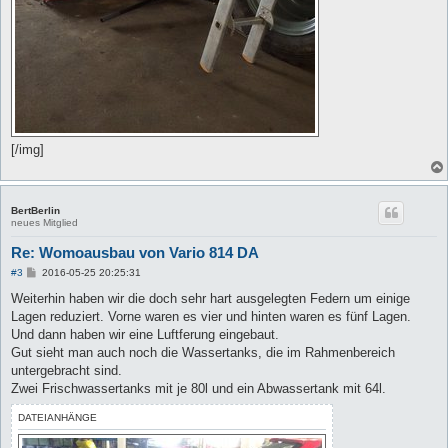
[/img]
BertBerlin
neues Mitglied
Re: Womoausbau von Vario 814 DA
B
#3
2016-05-25 20:25:31
e
i
Weiterhin haben wir die doch sehr hart ausgelegten Federn um einige
t
Lagen reduziert. Vorne waren es vier und hinten waren es fünf Lagen.
r
a
Und dann haben wir eine Luftferung eingebaut.
g
Gut sieht man auch noch die Wassertanks, die im Rahmenbereich
untergebracht sind.
Zwei Frischwassertanks mit je 80l und ein Abwassertank mit 64l.
DATEIANHÄNGE