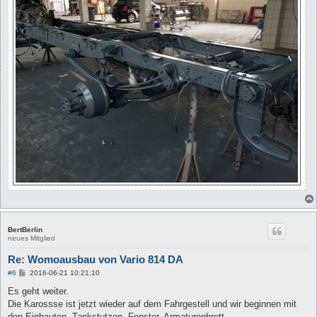
BertBerlin
neues Mitglied
Re: Womoausbau von Vario 814 DA
B
#6
2016-06-21 10:21:10
e
i
Es geht weiter.
t
Die Karossse ist jetzt wieder auf dem Fahrgestell und wir beginnen mit
r
a
den Einbauten. Tankstutzen, Fenster, Armaturenbrett...