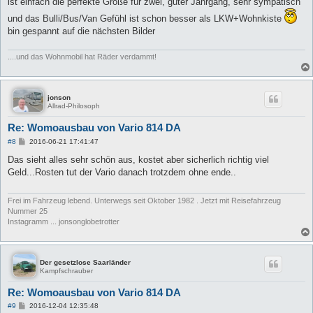
ist einfach die perfekte Größe für zwei, guter Jahrgang, sehr sympatisch
g
und das Bulli/Bus/Van Gefühl ist schon besser als LKW+Wohnkiste
bin gespannt auf die nächsten Bilder
....und das Wohnmobil hat Räder verdammt!
jonson
Allrad-Philosoph
Re: Womoausbau von Vario 814 DA
B
#8
2016-06-21 17:41:47
e
i
Das sieht alles sehr schön aus, kostet aber sicherlich richtig viel
t
Geld...Rosten tut der Vario danach trotzdem ohne ende..
r
a
g
Frei im Fahrzeug lebend. Unterwegs seit Oktober 1982 . Jetzt mit Reisefahrzeug
Nummer 25
Instagramm ... jonsonglobetrotter
Der gesetzlose Saarländer
Kampfschrauber
Re: Womoausbau von Vario 814 DA
B
#9
2016-12-04 12:35:48