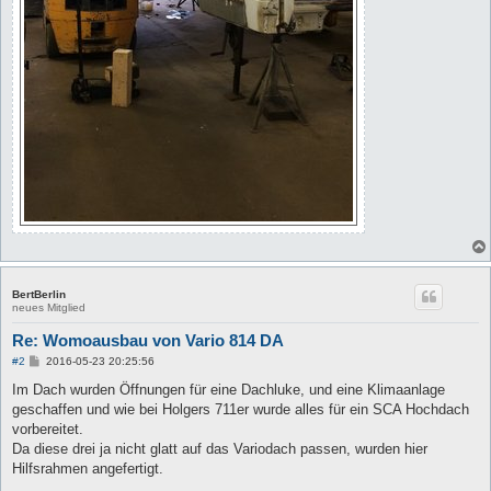
BertBerlin
neues Mitglied
Re: Womoausbau von Vario 814 DA
B
#2
2016-05-23 20:25:56
e
i
Im Dach wurden Öffnungen für eine Dachluke, und eine Klimaanlage
t
geschaffen und wie bei Holgers 711er wurde alles für ein SCA Hochdach
r
a
vorbereitet.
g
Da diese drei ja nicht glatt auf das Variodach passen, wurden hier
Hilfsrahmen angefertigt.