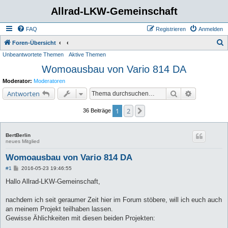
Allrad-LKW-Gemeinschaft
FAQ
Registrieren
Anmelden
S
Foren-Übersicht
Unbeantwortete Themen
Aktive Themen
u
Womoausbau von Vario 814 DA
c
h
Moderator:
Moderatoren
e
Suche
Erweiterte 
Antworten
1
2
Nächste
36 Beiträge
BertBerlin
neues Mitglied
Womoausbau von Vario 814 DA
B
#1
2016-05-23 19:46:55
e
i
Hallo Allrad-LKW-Gemeinschaft,
t
r
a
nachdem ich seit geraumer Zeit hier im Forum stöbere, will ich euch auch
g
an meinem Projekt teilhaben lassen.
Gewisse Ählichkeiten mit diesen beiden Projekten: