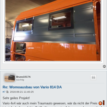
Bruno1017A
süchtig
Re: Womoausbau von Vario 814 DA
B
#7
2016-06-21 11:40:25
e
i
Sehr geiles Projekt!
t
Vario 4x4 wär auch mein Traumauto gewesen, wär da nicht der Preis
r
a