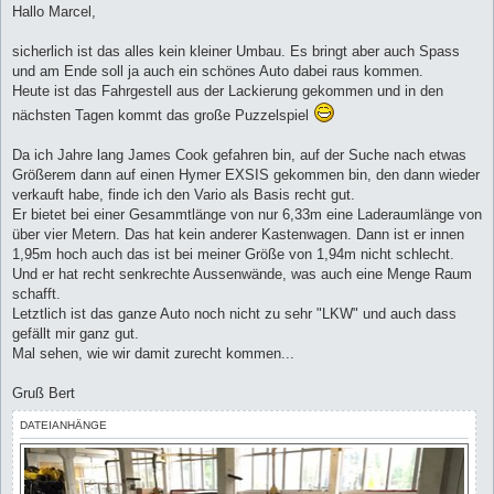
i
Hallo Marcel,
t
r
a
sicherlich ist das alles kein kleiner Umbau. Es bringt aber auch Spass
g
und am Ende soll ja auch ein schönes Auto dabei raus kommen.
Heute ist das Fahrgestell aus der Lackierung gekommen und in den
nächsten Tagen kommt das große Puzzelspiel
Da ich Jahre lang James Cook gefahren bin, auf der Suche nach etwas
Größerem dann auf einen Hymer EXSIS gekommen bin, den dann wieder
verkauft habe, finde ich den Vario als Basis recht gut.
Er bietet bei einer Gesammtlänge von nur 6,33m eine Laderaumlänge von
über vier Metern. Das hat kein anderer Kastenwagen. Dann ist er innen
1,95m hoch auch das ist bei meiner Größe von 1,94m nicht schlecht.
Und er hat recht senkrechte Aussenwände, was auch eine Menge Raum
schafft.
Letztlich ist das ganze Auto noch nicht zu sehr "LKW" und auch dass
gefällt mir ganz gut.
Mal sehen, wie wir damit zurecht kommen...
Gruß Bert
DATEIANHÄNGE