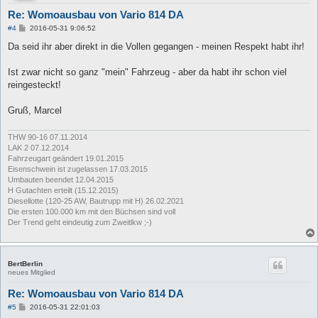
Re: Womoausbau von Vario 814 DA
B
#4
2016-05-31 9:06:52
e
i
Da seid ihr aber direkt in die Vollen gegangen - meinen Respekt habt ihr!
t
r
a
Ist zwar nicht so ganz "mein" Fahrzeug - aber da habt ihr schon viel
g
reingesteckt!
Gruß, Marcel
THW 90-16 07.11.2014
LAK 2 07.12.2014
Fahrzeugart geändert 19.01.2015
Eisenschwein ist zugelassen 17.03.2015
Umbauten beendet 12.04.2015
H Gutachten erteilt (15.12.2015)
Diesellotte (120-25 AW, Bautrupp mit H) 26.02.2021
Die ersten 100.000 km mit den Büchsen sind voll
Der Trend geht eindeutig zum Zweitlkw ;-)
BertBerlin
neues Mitglied
Re: Womoausbau von Vario 814 DA
B
#5
2016-05-31 22:01:03
e