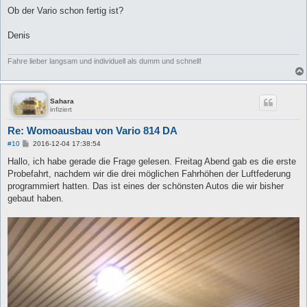
e
i
Ob der Vario schon fertig ist?
t
r
a
Denis
g
Fahre lieber langsam und individuell als dumm und schnell!
Sahara
infiziert
Re: Womoausbau von Vario 814 DA
B
#10
2016-12-04 17:38:54
e
i
Hallo, ich habe gerade die Frage gelesen. Freitag Abend gab es die erste
t
Probefahrt, nachdem wir die drei möglichen Fahrhöhen der Luftfederung
r
a
programmiert hatten. Das ist eines der schönsten Autos die wir bisher
g
gebaut haben.