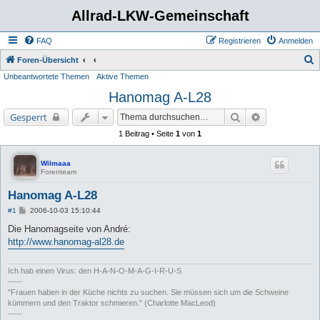
Allrad-LKW-Gemeinschaft
FAQ
Registrieren
Anmelden
S
Foren-Übersicht
Unbeantwortete Themen
Aktive Themen
u
Hanomag A-L28
c
h
Suche
Erweiterte Su
Gesperrt
e
1 Beitrag • Seite
1
von
1
Wilmaaa
Forenteam
Hanomag A-L28
B
#1
2006-10-03 15:10:44
e
i
Die Hanomagseite von André:
t
http://www.hanomag-al28.de
r
a
g
Ich hab einen Virus: den H-A-N-O-M-A-G-I-R-U-S
-----
"Frauen haben in der Küche nichts zu suchen. Sie müssen sich um die Schweine
kümmern und den Traktor schmieren." (Charlotte MacLeod)
-----