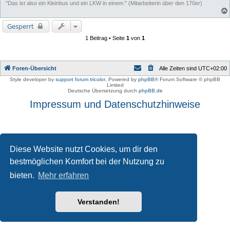
"Das ist also ein Kleinbus und ein LKW in einem." (Mitarbeiterin über den 170er)
Gesperrt
1 Beitrag • Seite
1
von
1
Foren-Übersicht
Alle Zeiten sind
UTC+02:00
Style developer by
support forum tricolor
,
Powered by
phpBB
® Forum Software © phpBB
Limited
Deutsche Übersetzung durch
phpBB.de
Impressum und Datenschutzhinweise
Diese Website nutzt Cookies, um dir den
bestmöglichen Komfort bei der Nutzung zu
bieten.
Mehr erfahren
Verstanden!