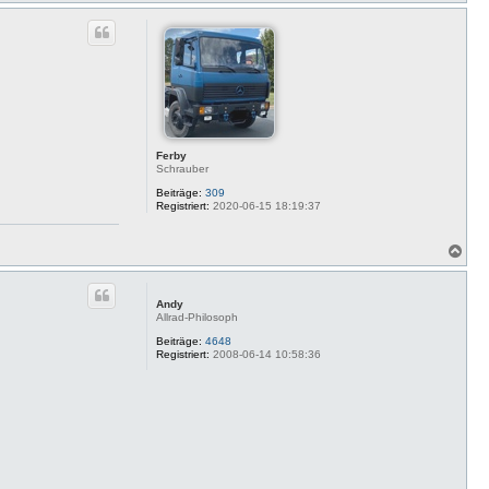
a
c
h
o
b
e
n
Ferby
Schrauber
Beiträge:
309
Registriert:
2020-06-15 18:19:37
N
a
c
h
Andy
o
Allrad-Philosoph
b
e
Beiträge:
4648
Registriert:
2008-06-14 10:58:36
n