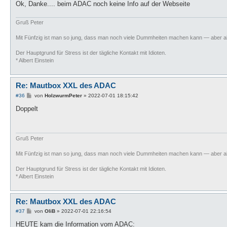
Ok, Danke.... beim ADAC noch keine Info auf der Webseite
Gruß Peter
Mit Fünfzig ist man so jung, dass man noch viele Dummheiten machen kann — aber al
Der Hauptgrund für Stress ist der tägliche Kontakt mit Idioten.
* Albert Einstein
Re: Mautbox XXL des ADAC
B
#36
von
HolzwurmPeter
»
2022-07-01 18:15:42
e
i
Doppelt
t
r
a
g
Gruß Peter
Mit Fünfzig ist man so jung, dass man noch viele Dummheiten machen kann — aber al
Der Hauptgrund für Stress ist der tägliche Kontakt mit Idioten.
* Albert Einstein
Re: Mautbox XXL des ADAC
B
#37
von
OliB
»
2022-07-01 22:16:54
e
i
HEUTE kam die Information vom ADAC: