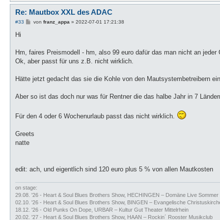
Re: Mautbox XXL des ADAC
B
#33
von
franz_appa
»
2022-07-01 17:21:38
e
i
Hi
t
r
a
Hm, faires Preismodell - hm, also 99 euro dafür das man nicht an je
g
Ok, aber passt für uns z.B. nicht wirklich.
Hätte jetzt gedacht das sie die Kohle von den Mautsystembetreibern e
Aber so ist das doch nur was für Rentner die das halbe Jahr in 7 Länder
Für den 4 oder 6 Wochenurlaub passt das nicht wirklich.
Greets
natte
edit: ach, und eigentlich sind 120 euro plus 5 % von allen Mautkosten
on stage:
29.08. '26 - Heart & Soul Blues Brothers Show, HECHINGEN – Domäne Live Sommer
02.10. '26 - Heart & Soul Blues Brothers Show, BINGEN – Evangelische Christuskirch
18.12. '26 - Old Punks On Dope, URBAR – Kultur Gut Theater Mittelrhein
20.02. '27 - Heart & Soul Blues Brothers Show, HAAN – Rockin´ Rooster Musikclub