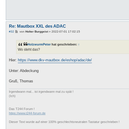
Re: Mautbox XXL des ADAC
B
#32
von
Holter Burggeist
»
2022-07-01 17:02:15
e
i
t
HolzwurmPeter
hat geschrieben:
↑
r
a
Wo steht das?
g
Hier:
https://www.dkv-mautbox.de/eshop/adac/de/
Unter: Abdeckung
Gruß, Thomas
Irgendwann mal... ist irgendwann mal zu spät !
(Ich)
Das T244 Forum !
https://www.t244-forum.de
Dieser Text wurde auf einer 100% geschlechtsneutralen Tastatur geschrieben !