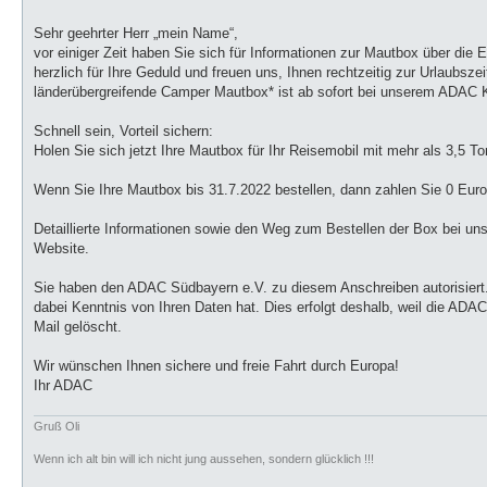
t
r
a
Sehr geehrter Herr „mein Name“,
g
vor einiger Zeit haben Sie sich für Informationen zur Mautbox über die
herzlich für Ihre Geduld und freuen uns, Ihnen rechtzeitig zur Urlaubsze
länderübergreifende Camper Mautbox* ist ab sofort bei unserem ADAC Koo
Schnell sein, Vorteil sichern:
Holen Sie sich jetzt Ihre Mautbox für Ihr Reisemobil mit mehr als 3,5 T
Wenn Sie Ihre Mautbox bis 31.7.2022 bestellen, dann zahlen Sie 0 Euro 
Detaillierte Informationen sowie den Weg zum Bestellen der Box bei u
Website.
Sie haben den ADAC Südbayern e.V. zu diesem Anschreiben autorisier
dabei Kenntnis von Ihren Daten hat. Dies erfolgt deshalb, weil die A
Mail gelöscht.
Wir wünschen Ihnen sichere und freie Fahrt durch Europa!
Ihr ADAC
Gruß Oli
Wenn ich alt bin will ich nicht jung aussehen, sondern glücklich !!!