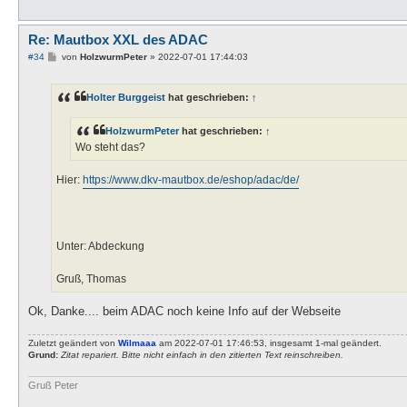
Re: Mautbox XXL des ADAC
B
#34
von
HolzwurmPeter
»
2022-07-01 17:44:03
e
i
t
Holter Burggeist
hat geschrieben:
↑
r
a
g
HolzwurmPeter
hat geschrieben:
↑
Wo steht das?
Hier:
https://www.dkv-mautbox.de/eshop/adac/de/
Unter: Abdeckung
Gruß, Thomas
Ok, Danke.... beim ADAC noch keine Info auf der Webseite
Zuletzt geändert von
Wilmaaa
am 2022-07-01 17:46:53, insgesamt 1-mal geändert.
Grund:
Zitat repariert. Bitte nicht einfach in den zitierten Text reinschreiben.
Gruß Peter