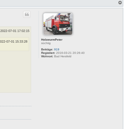
_
N
a
a
p
c
p
h
a
o
b
e
n
2022-07-01 17:02:15
HolzwurmPeter
022-07-01 15:33:28
süchtig
Beiträge:
919
Registriert:
2016-03-21 20:26:40
Wohnort:
Bad Hersfeld