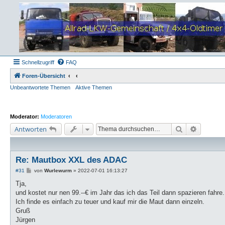
Schnellzugriff
FAQ
Foren-Übersicht
Unbeantwortete Themen
Aktive Themen
Moderator:
Moderatoren
Suche
Erweiter
Antworten
Re: Mautbox XXL des ADAC
B
#31
von
Wurlewurm
»
2022-07-01 16:13:27
e
i
Tja,
t
und kostet nur nen 99.--€ im Jahr das ich das Teil dann spazieren fahre.
r
a
Ich finde es einfach zu teuer und kauf mir die Maut dann einzeln.
g
Gruß
Jürgen