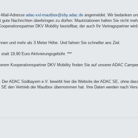
 E-Mail-Adresse
adac-xxl-mautbox@sby.adac.de
angemeldet. Wir bedanken uns
it gute Nachrichten überbringen zu dürfen: Mautstationen halten Sie nicht meh
perationspartner DKV Mobility bestellbar, der auch Ihr Vertragspartner wird
onnen und mehr als 3 Meter Höhe. Und fahren Sie schneller ans Ziel.
statt 19,90 Euro Aktivierungsgebühr. ***
nserem Kooperationspartner DKV Mobility finden Sie auf unserer ADAC Campe
t. Der ADAC Südbayern e.V. bewirbt hier die Website der ADAC SE, ohne da
DAC SE den Vertrieb der Mautbox übernommen hat. Ihre Daten werden nach Vers