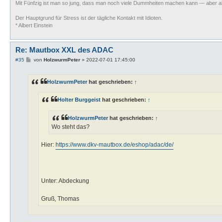
Mit Fünfzig ist man so jung, dass man noch viele Dummheiten machen kann — aber al
Der Hauptgrund für Stress ist der tägliche Kontakt mit Idioten.
* Albert Einstein
Re: Mautbox XXL des ADAC
B
#35
von
HolzwurmPeter
»
2022-07-01 17:45:00
e
i
t
HolzwurmPeter
hat geschrieben:
↑
r
a
g
Holter Burggeist
hat geschrieben:
↑
HolzwurmPeter
hat geschrieben:
↑
Wo steht das?
Hier:
https://www.dkv-mautbox.de/eshop/adac/de/
Unter: Abdeckung
Gruß, Thomas