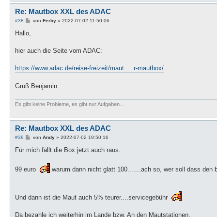
Re: Mautbox XXL des ADAC
B
#38
von
Ferby
»
2022-07-02 11:50:06
e
i
Hallo,
t
r
a
hier auch die Seite vom ADAC:
g
https://www.adac.de/reise-freizeit/maut ... r-mautbox/
Gruß Benjamin
Es gibt keine Probleme, es gibt nur Aufgaben...
Re: Mautbox XXL des ADAC
B
#39
von
Andy
»
2022-07-02 19:50:16
e
i
Für mich fällt die Box jetzt auch raus.
t
r
a
99 euro
warum dann nicht glatt 100.......ach so, wer soll dass den b
g
Und dann ist die Maut auch 5% teurer....servicegebühr
Da bezahle ich weiterhin im Lande bzw. An den Mautstationen.