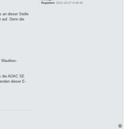
Registriert:
2021-10-27 9:49:34
n
 an dieser Stelle
r auf. Denn die
.
r Mautbox-
ss die ADAC SE
enden dieser E-
N