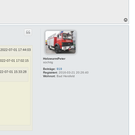
N
a
c
h
o
b
e
n
2022-07-01 17:44:03
HolzwurmPeter
022-07-01 17:02:15
süchtig
Beiträge:
919
22-07-01 15:33:28
Registriert:
2016-03-21 20:26:40
Wohnort:
Bad Hersfeld