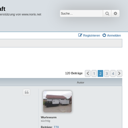
ft
Suche
Erwei
terstützung von www.noris.net
Registrieren
Anmelden
1
2
3
4
Vorherige
Nä
120 Beiträge
Autor
Wurlewurm
süchtig
Beiträge:
770