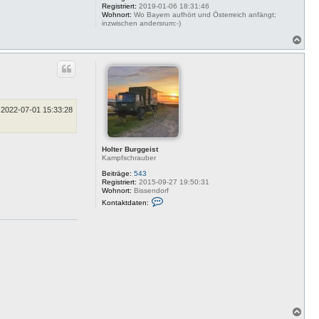
Registriert:
2019-01-06 18:31:46
Wohnort:
Wo Bayern aufhört und Österreich anfängt;
inzwischen andersrum:-)
N
a
c
h
o
b
e
n
2022-07-01 15:33:28
Holter Burggeist
Kampfschrauber
Beiträge:
543
Registriert:
2015-09-27 19:50:31
Wohnort:
Bissendorf
K
Kontaktdaten:
o
n
t
a
k
t
d
a
t
e
n
v
o
N
n