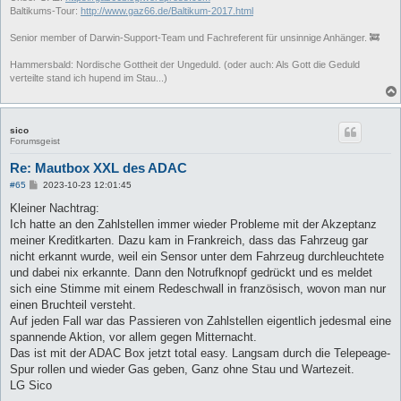
Baltikums-Tour:
http://www.gaz66.de/Baltikum-2017.html
Senior member of Darwin-Support-Team und Fachreferent für unsinnige Anhänger. 🚒
Hammersbald: Nordische Gottheit der Ungeduld. (oder auch: Als Gott die Geduld
verteilte stand ich hupend im Stau...)
sico
Forumsgeist
Re: Mautbox XXL des ADAC
B
#65
2023-10-23 12:01:45
e
i
Kleiner Nachtrag:
t
Ich hatte an den Zahlstellen immer wieder Probleme mit der Akzeptanz
r
a
meiner Kreditkarten. Dazu kam in Frankreich, dass das Fahrzeug gar
g
nicht erkannt wurde, weil ein Sensor unter dem Fahrzeug durchleuchtete
und dabei nix erkannte. Dann den Notrufknopf gedrückt und es meldet
sich eine Stimme mit einem Redeschwall in französisch, wovon man nur
einen Bruchteil versteht.
Auf jeden Fall war das Passieren von Zahlstellen eigentlich jedesmal eine
spannende Aktion, vor allem gegen Mitternacht.
Das ist mit der ADAC Box jetzt total easy. Langsam durch die Telepeage-
Spur rollen und wieder Gas geben, Ganz ohne Stau und Wartezeit.
LG Sico