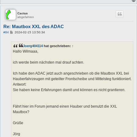
Cactus
abgefahren
Re: Mautbox XXL des ADAC
B
#84
2024-02-15 13:50:34
e
i
t
Joerg404114
hat geschrieben:
↑
r
a
Hallo Wilmaaa,
g
ich werde beim nächsten mal drauf achten.
Ich habe den ADAC jetzt auch angeschrieben ob die Mautbox XXL bei
Hauberfahrzeugen mit geteilter Frontscheibe und Mittelsteg funktioniert.
Antwort:
Sie haben keine Erfahrungen damit und können es nicht grantieren.
Fährt hier im Forum jemand einen Hauber und benutzt die XXL
Mautbox?
Grüße
Jörg