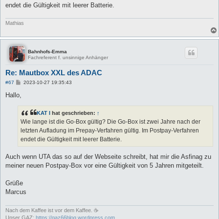
endet die Gültigkeit mit leerer Batterie.
Mathias
Bahnhofs-Emma
Fachreferent f. unsinnige Anhänger
Re: Mautbox XXL des ADAC
B
#67
2023-10-27 19:35:43
e
i
Hallo,
t
r
a
KAT I
hat geschrieben:
↑
g
Wie lange ist die Go-Box gültig? Die Go-Box ist zwei Jahre nach der
letzten Aufladung im Prepay-Verfahren gültig. Im Postpay-Verfahren
endet die Gültigkeit mit leerer Batterie.
Auch wenn UTA das so auf der Webseite schreibt, hat mir die Asfinag zu
meiner neuen Postpay-Box vor eine Gültigkeit von 5 Jahren mitgeteilt.
Grüße
Marcus
Nach dem Kaffee ist vor dem Kaffee. ☕
Unser GAZ:
https://gaz66blog.wordpress.com