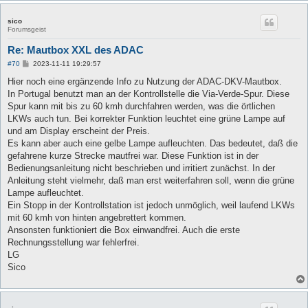
sico
Forumsgeist
Re: Mautbox XXL des ADAC
B
#70
2023-11-11 19:29:57
e
i
Hier noch eine ergänzende Info zu Nutzung der ADAC-DKV-Mautbox.
t
In Portugal benutzt man an der Kontrollstelle die Via-Verde-Spur. Diese
r
a
Spur kann mit bis zu 60 kmh durchfahren werden, was die örtlichen
g
LKWs auch tun. Bei korrekter Funktion leuchtet eine grüne Lampe auf
und am Display erscheint der Preis.
Es kann aber auch eine gelbe Lampe aufleuchten. Das bedeutet, daß die
gefahrene kurze Strecke mautfrei war. Diese Funktion ist in der
Bedienungsanleitung nicht beschrieben und irritiert zunächst. In der
Anleitung steht vielmehr, daß man erst weiterfahren soll, wenn die grüne
Lampe aufleuchtet.
Ein Stopp in der Kontrollstation ist jedoch unmöglich, weil laufend LKWs
mit 60 kmh von hinten angebrettert kommen.
Ansonsten funktioniert die Box einwandfrei. Auch die erste
Rechnungsstellung war fehlerfrei.
LG
Sico