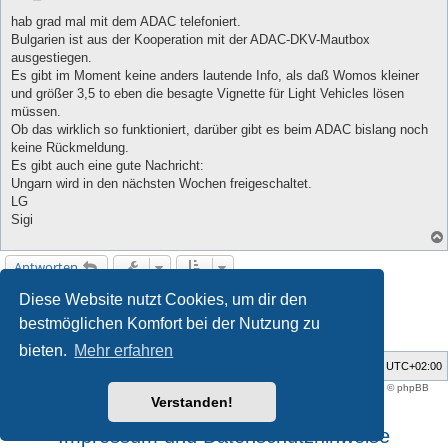
e
i
hab grad mal mit dem ADAC telefoniert.
t
Bulgarien ist aus der Kooperation mit der ADAC-DKV-Mautbox
r
a
ausgestiegen.
g
Es gibt im Moment keine anders lautende Info, als daß Womos kleiner
und größer 3,5 to eben die besagte Vignette für Light Vehicles lösen
müssen.
Ob das wirklich so funktioniert, darüber gibt es beim ADAC bislang noch
keine Rückmeldung.
Es gibt auch eine gute Nachricht:
Ungarn wird in den nächsten Wochen freigeschaltet.
LG
Sigi
Antworten
Diese Website nutzt Cookies, um dir den
1
2
3
4
Vorherige
Nächste
120 Beiträge
bestmöglichen Komfort bei der Nutzung zu
bieten.
Mehr erfahren
Foren-Übersicht
Alle Zeiten sind
UTC+02:00
Style developer by
support forum tricolor
,
Powered by
phpBB
® Forum Software © phpBB
Limited
Verstanden!
Deutsche Übersetzung durch
phpBB.de
Impressum und Datenschutzhinweise