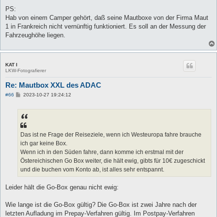
PS:
Hab von einem Camper gehört, daß seine Mautboxe von der Firma Maut
1 in Frankreich nicht vernünftig funktioniert. Es soll an der Messung der
Fahrzeughöhe liegen.
KAT I
LKW-Fotografierer
Re: Mautbox XXL des ADAC
B
#66
2023-10-27 19:24:12
e
i
t
r
a
g
Das ist ne Frage der Reiseziele, wenn ich Westeuropa fahre brauche
ich gar keine Box.
Wenn ich in den Süden fahre, dann komme ich erstmal mit der
Östereichischen Go Box weiter, die hält ewig, gibts für 10€ zugeschickt
und die buchen vom Konto ab, ist alles sehr entspannt.
Leider hält die Go-Box genau nicht ewig:
Wie lange ist die Go-Box gültig? Die Go-Box ist zwei Jahre nach der
letzten Aufladung im Prepay-Verfahren gültig. Im Postpay-Verfahren