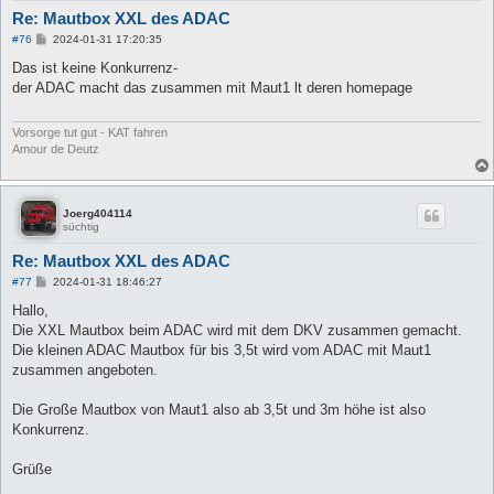
Re: Mautbox XXL des ADAC
B
#76
2024-01-31 17:20:35
e
i
Das ist keine Konkurrenz-
t
der ADAC macht das zusammen mit Maut1 lt deren homepage
r
a
g
Vorsorge tut gut - KAT fahren
Amour de Deutz
Joerg404114
süchtig
Re: Mautbox XXL des ADAC
B
#77
2024-01-31 18:46:27
e
i
Hallo,
t
Die XXL Mautbox beim ADAC wird mit dem DKV zusammen gemacht.
r
a
Die kleinen ADAC Mautbox für bis 3,5t wird vom ADAC mit Maut1
g
zusammen angeboten.
Die Große Mautbox von Maut1 also ab 3,5t und 3m höhe ist also
Konkurrenz.
Grüße