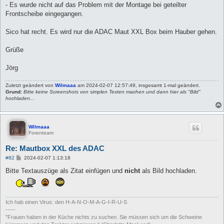
- Es wurde nicht auf das Problem mit der Montage bei geteilter
Frontscheibe eingegangen.
Sico hat recht. Es wird nur die ADAC Maut XXL Box beim Hauber gehen.
Grüße
Jörg
Zuletzt geändert von
Wilmaaa
am 2024-02-07 12:57:49, insgesamt 1-mal geändert.
Grund:
Bitte keine Screenshots von simplen Texten machen und dann hier als "Bild"
hochladen...
Wilmaaa
Forenteam
Re: Mautbox XXL des ADAC
B
#82
2024-02-07 1:13:18
e
i
Bitte Textauszüge als Zitat einfügen und
nicht
als Bild hochladen.
t
r
a
g
Ich hab einen Virus: den H-A-N-O-M-A-G-I-R-U-S
-----
"Frauen haben in der Küche nichts zu suchen. Sie müssen sich um die Schweine