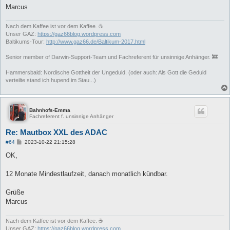
Marcus
Nach dem Kaffee ist vor dem Kaffee. ☕
Unser GAZ:
https://gaz66blog.wordpress.com
Baltikums-Tour:
http://www.gaz66.de/Baltikum-2017.html
Senior member of Darwin-Support-Team und Fachreferent für unsinnige Anhänger. 🚒
Hammersbald: Nordische Gottheit der Ungeduld. (oder auch: Als Gott die Geduld
verteilte stand ich hupend im Stau...)
Bahnhofs-Emma
Fachreferent f. unsinnige Anhänger
Re: Mautbox XXL des ADAC
B
#64
2023-10-22 21:15:28
e
i
OK,
t
r
a
12 Monate Mindestlaufzeit, danach monatlich kündbar.
g
Grüße
Marcus
Nach dem Kaffee ist vor dem Kaffee. ☕
Unser GAZ:
https://gaz66blog.wordpress.com