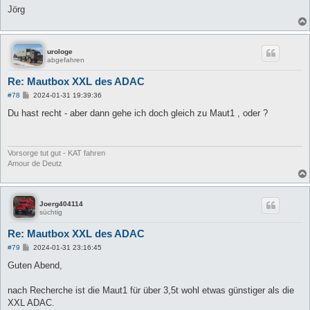
Jörg
urologe
abgefahren
Re: Mautbox XXL des ADAC
B
#78
2024-01-31 19:39:36
e
i
Du hast recht - aber dann gehe ich doch gleich zu Maut1 , oder ?
t
r
a
g
Vorsorge tut gut - KAT fahren
Amour de Deutz
Joerg404114
süchtig
Re: Mautbox XXL des ADAC
B
#79
2024-01-31 23:16:45
e
i
Guten Abend,
t
r
a
nach Recherche ist die Maut1 für über 3,5t wohl etwas günstiger als die
g
XXL ADAC.