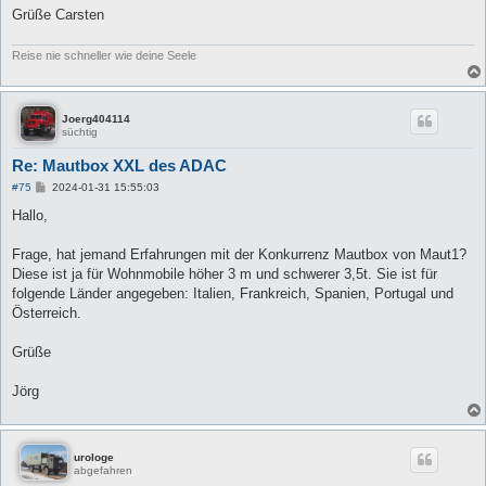
Grüße Carsten
Reise nie schneller wie deine Seele
Joerg404114
süchtig
Re: Mautbox XXL des ADAC
B
#75
2024-01-31 15:55:03
e
i
Hallo,
t
r
a
Frage, hat jemand Erfahrungen mit der Konkurrenz Mautbox von Maut1?
g
Diese ist ja für Wohnmobile höher 3 m und schwerer 3,5t. Sie ist für
folgende Länder angegeben: Italien, Frankreich, Spanien, Portugal und
Österreich.
Grüße
Jörg
urologe
abgefahren