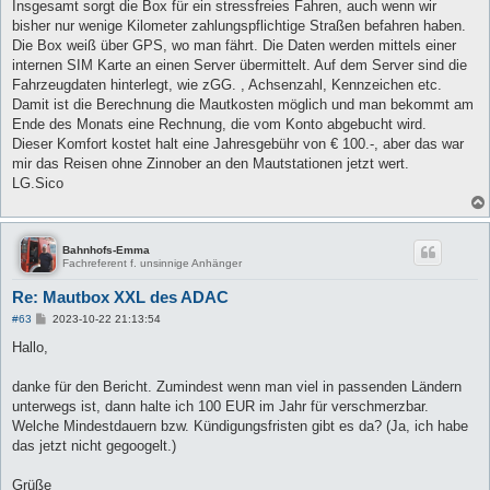
Insgesamt sorgt die Box für ein stressfreies Fahren, auch wenn wir
bisher nur wenige Kilometer zahlungspflichtige Straßen befahren haben.
Die Box weiß über GPS, wo man fährt. Die Daten werden mittels einer
internen SIM Karte an einen Server übermittelt. Auf dem Server sind die
Fahrzeugdaten hinterlegt, wie zGG. , Achsenzahl, Kennzeichen etc.
Damit ist die Berechnung die Mautkosten möglich und man bekommt am
Ende des Monats eine Rechnung, die vom Konto abgebucht wird.
Dieser Komfort kostet halt eine Jahresgebühr von € 100.-, aber das war
mir das Reisen ohne Zinnober an den Mautstationen jetzt wert.
LG.Sico
Bahnhofs-Emma
Fachreferent f. unsinnige Anhänger
Re: Mautbox XXL des ADAC
B
#63
2023-10-22 21:13:54
e
i
Hallo,
t
r
a
danke für den Bericht. Zumindest wenn man viel in passenden Ländern
g
unterwegs ist, dann halte ich 100 EUR im Jahr für verschmerzbar.
Welche Mindestdauern bzw. Kündigungsfristen gibt es da? (Ja, ich habe
das jetzt nicht gegoogelt.)
Grüße