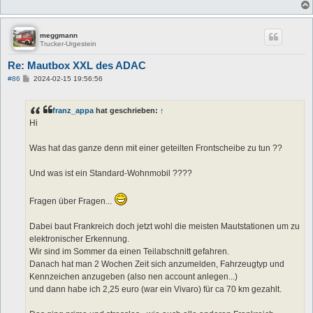
meggmann
Trucker-Urgestein
Re: Mautbox XXL des ADAC
B
#86
2024-02-15 19:56:56
e
i
t
franz_appa
hat geschrieben:
↑
r
a
Hi
g
Was hat das ganze denn mit einer geteilten Frontscheibe zu tun ??
Und was ist ein Standard-Wohnmobil ????
Fragen über Fragen...
Dabei baut Frankreich doch jetzt wohl die meisten Mautstationen um zu
elektronischer Erkennung.
Wir sind im Sommer da einen Teilabschnitt gefahren.
Danach hat man 2 Wochen Zeit sich anzumelden, Fahrzeugtyp und
Kennzeichen anzugeben (also nen account anlegen...)
und dann habe ich 2,25 euro (war ein Vivaro) für ca 70 km gezahlt.