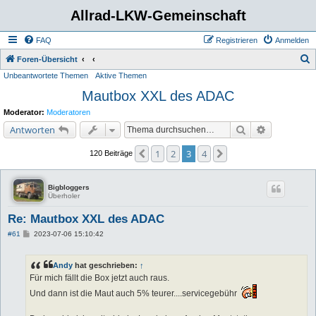
Allrad-LKW-Gemeinschaft
FAQ
Registrieren
Anmelden
S
Foren-Übersicht
Unbeantwortete Themen
Aktive Themen
u
Mautbox XXL des ADAC
c
h
Moderator:
Moderatoren
e
Suche
Erweiterte 
Antworten
1
2
3
4
Vorherige
Nächste
120 Beiträge
Bigbloggers
Überholer
Re: Mautbox XXL des ADAC
B
#61
2023-07-06 15:10:42
e
i
t
Andy
hat geschrieben:
↑
r
a
Für mich fällt die Box jetzt auch raus.
g
Und dann ist die Maut auch 5% teurer....servicegebühr