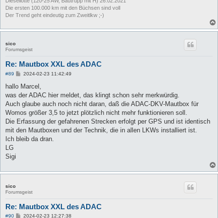
Diesellotte (120-25 AW, Bautrupp mit H) 26.02.2021
Die ersten 100.000 km mit den Büchsen sind voll
Der Trend geht eindeutig zum Zweitlkw ;-)
sico
Forumsgeist
Re: Mautbox XXL des ADAC
B
#89
2024-02-23 11:42:49
e
i
hallo Marcel,
t
was der ADAC hier meldet, das klingt schon sehr merkwürdig.
r
a
Auch glaube auch noch nicht daran, daß die ADAC-DKV-Mautbox für
g
Womos größer 3,5 to jetzt plötzlich nicht mehr funktionieren soll.
Die Erfassung der gefahrenen Strecken erfolgt per GPS und ist identisch
mit den Mautboxen und der Technik, die in allen LKWs installiert ist.
Ich bleib da dran.
LG
Sigi
sico
Forumsgeist
Re: Mautbox XXL des ADAC
B
#90
2024-02-23 12:27:38