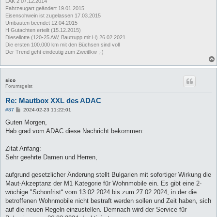
LAK 2 07.12.2014
Fahrzeugart geändert 19.01.2015
Eisenschwein ist zugelassen 17.03.2015
Umbauten beendet 12.04.2015
H Gutachten erteilt (15.12.2015)
Diesellotte (120-25 AW, Bautrupp mit H) 26.02.2021
Die ersten 100.000 km mit den Büchsen sind voll
Der Trend geht eindeutig zum Zweitlkw ;-)
sico
Forumsgeist
Re: Mautbox XXL des ADAC
B
#87
2024-02-23 11:22:01
e
i
Guten Morgen,
t
Hab grad vom ADAC diese Nachricht bekommen:
r
a
g
Zitat Anfang:
Sehr geehrte Damen und Herren,
aufgrund gesetzlicher Änderung stellt Bulgarien mit sofortiger Wirkung die
Maut-Akzeptanz der M1 Kategorie für Wohnmobile ein. Es gibt eine 2-
wöchige "Schonfrist“ vom 13.02.2024 bis zum 27.02.2024, in der die
betroffenen Wohnmobile nicht bestraft werden sollen und Zeit haben, sich
auf die neuen Regeln einzustellen. Demnach wird der Service für