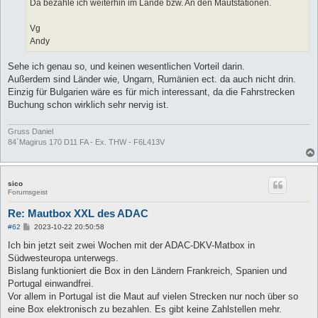
Da bezahle ich weiterhin im Lande bzw. An den Mautstationen.
Vg
Andy
Sehe ich genau so, und keinen wesentlichen Vorteil darin.
Außerdem sind Länder wie, Ungarn, Rumänien ect. da auch nicht drin.
Einzig für Bulgarien wäre es für mich interessant, da die Fahrstrecken
Buchung schon wirklich sehr nervig ist.
Gruss Daniel
84`Magirus 170 D11 FA - Ex. THW - F6L413V
sico
Forumsgeist
Re: Mautbox XXL des ADAC
B
#62
2023-10-22 20:50:58
e
i
Ich bin jetzt seit zwei Wochen mit der ADAC-DKV-Matbox in
t
Südwesteuropa unterwegs.
r
a
Bislang funktioniert die Box in den Ländern Frankreich, Spanien und
g
Portugal einwandfrei.
Vor allem in Portugal ist die Maut auf vielen Strecken nur noch über so
eine Box elektronisch zu bezahlen. Es gibt keine Zahlstellen mehr.