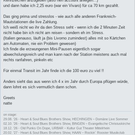
Kennzeichen anzugeben (also nen account anlegen...)
und dann habe ich 2,25 euro (war ein Vivaro) für ca 70 km gezahlt.
Das ging prima und stresslos - wie auch alle anderen Frankreich-
Mautstationen die live Zahlung.
Ich weiß nicht wo ihr da den Stress seht - wenn ich die 2 Minuten Zeit
nicht habe bin ich nicht am reisen - sondern eh im Stress.
(Italien genauso, läuft ja (bis Livorno zumindest) alles mit so Kärtchen
am Automaten, nie ein Problem gewesen)
Ich finde die erzwungenen Mini-Pausen eigentlich sogar
abwechslungsreich und man kann nach der Station meistens auch mal
rechts ranfahren, pinkeln etc
Für einmal Transit im Jahr finde ich die 100 euro zu viel !!
Anders sieht das aus wenn ich 4 x im Jahr durch Europa pflügen würde,
dann lohnt es sich vermutlich dann schon.
Greets
natte
on stage:
29.08. '26 - Heart & Soul Blues Brothers Show, HECHINGEN – Domäne Live Sommer
02.10. '26 - Heart & Soul Blues Brothers Show, BINGEN – Evangelische Christuskirche
18.12. '26 - Old Punks On Dope, URBAR – Kultur Gut Theater Mittelrhein
20.02. '27 - Heart & Soul Blues Brothers Show, HAAN – Rockin´ Rooster Musikclub