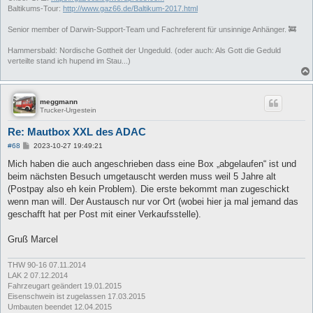
Baltikums-Tour:
http://www.gaz66.de/Baltikum-2017.html
Senior member of Darwin-Support-Team und Fachreferent für unsinnige Anhänger. 🚒
Hammersbald: Nordische Gottheit der Ungeduld. (oder auch: Als Gott die Geduld
verteilte stand ich hupend im Stau...)
meggmann
Trucker-Urgestein
Re: Mautbox XXL des ADAC
B
#68
2023-10-27 19:49:21
e
i
Mich haben die auch angeschrieben dass eine Box „abgelaufen“ ist und
t
beim nächsten Besuch umgetauscht werden muss weil 5 Jahre alt
r
a
(Postpay also eh kein Problem). Die erste bekommt man zugeschickt
g
wenn man will. Der Austausch nur vor Ort (wobei hier ja mal jemand das
geschafft hat per Post mit einer Verkaufsstelle).
Gruß Marcel
THW 90-16 07.11.2014
LAK 2 07.12.2014
Fahrzeugart geändert 19.01.2015
Eisenschwein ist zugelassen 17.03.2015
Umbauten beendet 12.04.2015