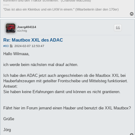
kümmern und den Traktor schmieren." (Charlotte MacLeod)
-----
"Das ist also ein Kleinbus und ein LKW in einem." (Mitarbeiterin über den 170er)
Joerg404114
süchtig
Re: Mautbox XXL des ADAC
B
#83
2024-02-07 12:53:47
e
i
Hallo Wilmaaa,
t
r
a
ich werde beim nächsten mal drauf achten.
g
Ich habe den ADAC jetzt auch angeschrieben ob die Mautbox XXL bei
Hauberfahrzeugen mit geteilter Frontscheibe und Mittelsteg funktioniert.
Antwort:
Sie haben keine Erfahrungen damit und können es nicht grantieren.
Fährt hier im Forum jemand einen Hauber und benutzt die XXL Mautbox?
Grüße
Jörg