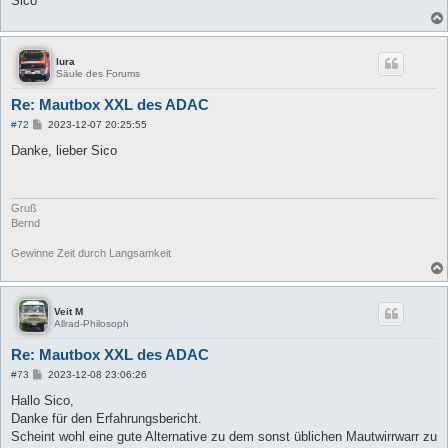
Sico
lura
Säule des Forums
Re: Mautbox XXL des ADAC
B
#72
2023-12-07 20:25:55
e
i
Danke, lieber Sico
t
r
a
g
Gruß
Bernd
Gewinne Zeit durch Langsamkeit
Veit M
Allrad-Philosoph
Re: Mautbox XXL des ADAC
B
#73
2023-12-08 23:06:26
e
i
Hallo Sico,
t
Danke für den Erfahrungsbericht.
r
a
Scheint wohl eine gute Alternative zu dem sonst üblichen Mautwirrwarr zu
g