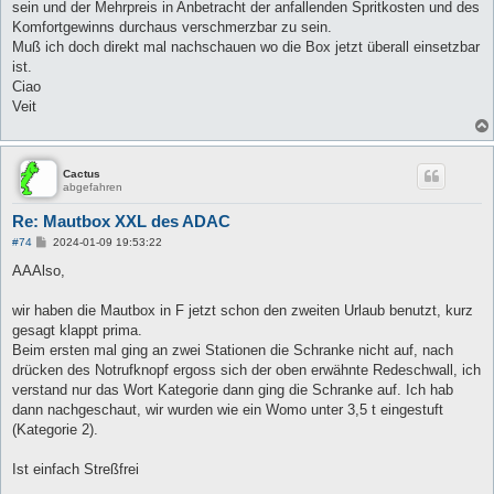
sein und der Mehrpreis in Anbetracht der anfallenden Spritkosten und des
Komfortgewinns durchaus verschmerzbar zu sein.
Muß ich doch direkt mal nachschauen wo die Box jetzt überall einsetzbar
ist.
Ciao
Veit
Cactus
abgefahren
Re: Mautbox XXL des ADAC
B
#74
2024-01-09 19:53:22
e
i
AAAlso,
t
r
a
wir haben die Mautbox in F jetzt schon den zweiten Urlaub benutzt, kurz
g
gesagt klappt prima.
Beim ersten mal ging an zwei Stationen die Schranke nicht auf, nach
drücken des Notrufknopf ergoss sich der oben erwähnte Redeschwall, ich
verstand nur das Wort Kategorie dann ging die Schranke auf. Ich hab
dann nachgeschaut, wir wurden wie ein Womo unter 3,5 t eingestuft
(Kategorie 2).
Ist einfach Streßfrei