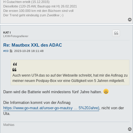
H Gutachten erteilt (15.12.2015)
Diesellotte (120-25 AW, Bautrupp mit H) 26.02.2021
Die ersten 100.000 km mit den Büchsen sind voll
Der Trend geht eindeutig zum Zweitlkw ;-)
KAT I
LKW-Fotografierer
Re: Mautbox XXL des ADAC
B
#69
2023-10-28 18:11:48
e
i
t
r
a
g
Auch wenn UTA das so auf der Webseite schreibt, hat mir die Asfinag zu
meiner neuen Postpay-Box vor eine Gültigkeit von 5 Jahren mitgeteilt.
Dann wird die Batterie wohl mindestens fünf Jahre halten.
Die Information kommt von der Asfinag
https://www.go-maut.at/unser-go-mautsy ... 5%20Jahre)
, nicht von der
Uta.
Mathias