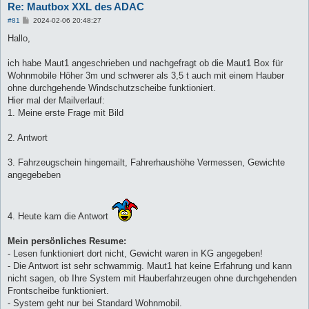
Re: Mautbox XXL des ADAC
B
#81
2024-02-06 20:48:27
e
i
Hallo,
t
r
a
ich habe Maut1 angeschrieben und nachgefragt ob die Maut1 Box für
g
Wohnmobile Höher 3m und schwerer als 3,5 t auch mit einem Hauber
ohne durchgehende Windschutzscheibe funktioniert.
Hier mal der Mailverlauf:
1. Meine erste Frage mit Bild
2. Antwort
3. Fahrzeugschein hingemailt, Fahrerhaushöhe Vermessen, Gewichte
angegebeben
4. Heute kam die Antwort
Mein persönliches Resume:
- Lesen funktioniert dort nicht, Gewicht waren in KG angegeben!
- Die Antwort ist sehr schwammig. Maut1 hat keine Erfahrung und kann
nicht sagen, ob Ihre System mit Hauberfahrzeugen ohne durchgehenden
Frontscheibe funktioniert.
- System geht nur bei Standard Wohnmobil.