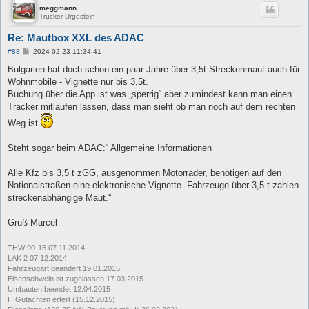
meggmann
Trucker-Urgestein
Re: Mautbox XXL des ADAC
B
#88
2024-02-23 11:34:41
e
i
Bulgarien hat doch schon ein paar Jahre über 3,5t Streckenmaut auch für
t
Wohnmobile - Vignette nur bis 3,5t.
r
a
Buchung über die App ist was „sperrig“ aber zumindest kann man einen
g
Tracker mitlaufen lassen, dass man sieht ob man noch auf dem rechten
Weg ist
Steht sogar beim ADAC:“ Allgemeine Informationen
Alle Kfz bis 3,5 t zGG, ausgenommen Motorräder, benötigen auf den
Nationalstraßen eine elektronische Vignette. Fahrzeuge über 3,5 t zahlen
streckenabhängige Maut.“
Gruß Marcel
THW 90-16 07.11.2014
LAK 2 07.12.2014
Fahrzeugart geändert 19.01.2015
Eisenschwein ist zugelassen 17.03.2015
Umbauten beendet 12.04.2015
H Gutachten erteilt (15.12.2015)