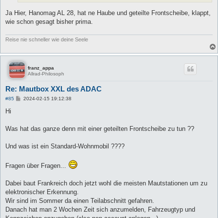
Ja Hier, Hanomag AL 28, hat ne Haube und geteilte Frontscheibe, klappt,
wie schon gesagt bisher prima.
Reise nie schneller wie deine Seele
franz_appa
Allrad-Philosoph
Re: Mautbox XXL des ADAC
B
#85
2024-02-15 19:12:38
e
i
Hi
t
r
a
Was hat das ganze denn mit einer geteilten Frontscheibe zu tun ??
g
Und was ist ein Standard-Wohnmobil ????
Fragen über Fragen...
Dabei baut Frankreich doch jetzt wohl die meisten Mautstationen um zu
elektronischer Erkennung.
Wir sind im Sommer da einen Teilabschnitt gefahren.
Danach hat man 2 Wochen Zeit sich anzumelden, Fahrzeugtyp und