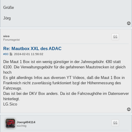
Grüße
Jörg
sico
Forumsgeist
Re: Mautbox XXL des ADAC
B
#80
2024-02-01 11:56:02
e
i
Die Maut 1 Box ist ein wenig günstiger in der Jahresgebühr. €80 statt
t
€100. Die Verwaltungsgebühr für die gefahrenen Mautstrecken ist gleich
r
a
hoch
g
Es gibt allerdings Infos aus diversen YT Videos, daß die Maut 1 Box in
Frankreich nicht zuverlässig funktioniert bzgl der Höhenmessung des
Fahrzeugs.
Das ist bei der DKV Box anders. Da ist die Fahrzeughöhe im Datenserver
hinterlegt.
LG.Sico
Joerg404114
süchtig