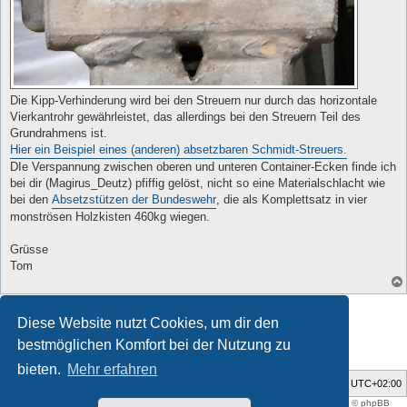
Die Kipp-Verhinderung wird bei den Streuern nur durch das horizontale
Vierkantrohr gewährleistet, das allerdings bei den Streuern Teil des
Grundrahmens ist.
Hier ein Beispiel eines (anderen) absetzbaren Schmidt-Streuers.
DIe Verspannung zwischen oberen und unteren Container-Ecken finde ich
bei dir (Magirus_Deutz) pfiffig gelöst, nicht so eine Materialschlacht wie
bei den
Absetzstützen der Bundeswehr
, die als Komplettsatz in vier
monströsen Holzkisten 460kg wiegen.
Grüsse
Tom
Antworten
Diese Website nutzt Cookies, um dir den
8 Beiträge • Seite
1
von
1
bestmöglichen Komfort bei der Nutzung zu
bieten.
Mehr erfahren
Foren-Übersicht
Alle Zeiten sind
UTC+02:00
Style developer by
support forum tricolor
,
Powered by
phpBB
® Forum Software © phpBB