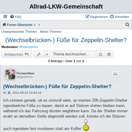
Allrad-LKW-Gemeinschaft
FAQ
Registrieren
Anmelden
S
Foren-Übersicht
Unbeantwortete Themen
Aktive Themen
u
(Wechselbrücken-) Füße für Zeppelin-Shelter?
c
h
Moderator:
Moderatoren
e
Suche
Erweiterte 
Antworten
8 Beiträge • Seite
1
von
1
Fernwehbus
abgefahren
(Wechselbrücken-) Füße für Zeppelin-Shelter?
B
#1
2021-06-22 15:54:16
e
i
Ich sinniere gerade, ob es sinnvoll wäre, an meinen 20ft-Zeppelin-Shelter
t
irgendwelche Füße zu bauen, damit er auf Stelzen stehen bleiben kann,
r
a
während ich das Fahrzeug drunter wegfahren kann. Da der Shelter immer
g
exakt an derselben Stelle abgestellt werden soll, könnte ich die Stützen
auch irgendwie fest montieren statt am Koffer.