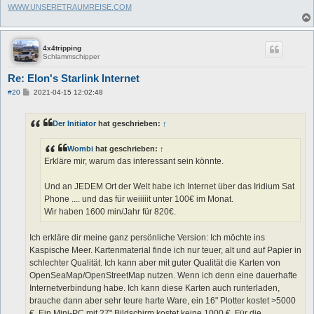
WWW.UNSERETRAUMREISE.COM
4x4tripping
Schlammschipper
Re: Elon's Starlink Internet
B
#20
2021-04-15 12:02:48
e
i
t
Der Initiator
hat geschrieben:
↑
r
a
g
Wombi
hat geschrieben:
↑
Erkläre mir, warum das interessant sein könnte.
Und an JEDEM Ort der Welt habe ich Internet über das Iridium Sat
Phone .... und das für weiiiiit unter 100€ im Monat.
Wir haben 1600 min/Jahr für 820€.
Ich erkläre dir meine ganz persönliche Version: Ich möchte ins
Kaspische Meer. Kartenmaterial finde ich nur teuer, alt und auf Papier in
schlechter Qualität. Ich kann aber mit guter Qualität die Karten von
OpenSeaMap/OpenStreetMap nutzen. Wenn ich denn eine dauerhafte
Internetverbindung habe. Ich kann diese Karten auch runterladen,
brauche dann aber sehr teure harte Ware, ein 16" Plotter kostet >5000
€. Ein Mini-PC mit 27" Bildschirm kostet keine 1000 €. Für die