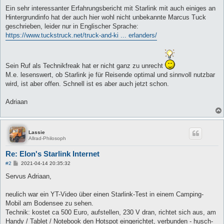
Ein sehr interessanter Erfahrungsbericht mit Starlink mit auch einiges an
Hintergrundinfo hat der auch hier wohl nicht unbekannte Marcus Tuck
geschrieben, leider nur in Englischer Sprache:
https://www.tuckstruck.net/truck-and-ki ... erlanders/
Sein Ruf als Technikfreak hat er nicht ganz zu unrecht
M.e. lesenswert, ob Starlink je für Reisende optimal und sinnvoll nutzbar
wird, ist aber offen. Schnell ist es aber auch jetzt schon.
Adriaan
Lassie
Allrad-Philosoph
Re: Elon's Starlink Internet
B
#2
2021-04-14 20:35:32
e
i
Servus Adriaan,
t
r
a
neulich war ein YT-Video über einen Starlink-Test in einem Camping-
g
Mobil am Bodensee zu sehen.
Technik: kostet ca 500 Euro, aufstellen, 230 V dran, richtet sich aus, am
Handy / Tablet / Notebook den Hotspot eingerichtet, verbunden - husch-