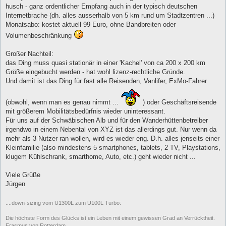
husch - ganz ordentlicher Empfang auch in der typisch deutschen
Internetbrache (dh. alles ausserhalb von 5 km rund um Stadtzentren ...)
Monatsabo: kostet aktuell 99 Euro, ohne Bandbreiten oder
Volumenbeschränkung
Großer Nachteil:
das Ding muss quasi stationär in einer 'Kachel' von ca 200 x 200 km
Größe eingebucht werden - hat wohl lizenz-rechtliche Gründe.
Und damit ist das Ding für fast alle Reisenden, Vanlifer, ExMo-Fahrer
(obwohl, wenn man es genau nimmt ...
) oder Geschäftsreisende
mit größerem Mobilitätsbedürfnis wieder uninteressant.
Für uns auf der Schwäbischen Alb und für den Wanderhüttenbetreiber
irgendwo in einem Nebental von XYZ ist das allerdings gut. Nur wenn da
mehr als 3 Nutzer ran wollen, wird es wieder eng. D.h. alles jenseits einer
Kleinfamilie (also mindestens 5 smartphones, tablets, 2 TV, Playstations,
klugem Kühlschrank, smarthome, Auto, etc.) geht wieder nicht ...
Viele Grüße
Jürgen
....down-sizing vom U1300L zum U100L Turbo:
Die höchste Form des Glücks ist ein Leben mit einem gewissen Grad an Verrücktheit.
Erasmus von Rotterdam