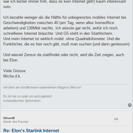
war ich bisher immer froh, dass es kein Internet gibt!) kaum interessant
r
a
sein.
g
Ich bezahle weniger als die Hälfte für unbegrenztes mobiles Internet bei
Geschwindigkeiten zwischen 40 (am Tag, wenn alles homeoffice
arbeiten) und 130Mbit nachts. Ich wüsste gar nicht, wofür ich noch
schnelleres Internet bräuchte. Und G5 steht in den Startlöchern.
Und mein Internet ist wirklich mobil. ohne Quadratkilometer. Und die
Funklöcher, die es hier noch gibt, muß man suchen (und dann geniessen)
Und wieviel Zensur da stattfindet oder nicht, wird die Zeit zeigen, auch
bei Elon.
Viele Grüsse
Micha d.k.
mit dem am nördlichsten stationierten Magirus Mercur!
Es ist nie zu spät um aufzugeben!
schwedisches Sprichwort
OliverM
Säule des Forums
Re: Elon's Starlink Internet