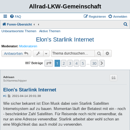
Allrad-LKW-Gemeinschaft
FAQ
Registrieren
Anmelden
S
Foren-Übersicht
Unbeantwortete Themen
Aktive Themen
u
Elon's Starlink Internet
c
h
Moderator:
Moderatoren
e
Suche
Erweiterte 
Antworten
Seite
1
von
30
1
2
3
4
5
30
Nächste
887 Beiträge
…
Adriaan
Schlammschipper
Elon's Starlink Internet
B
#1
2021-04-14 20:01:38
e
i
Wie sicher bekannt ist Elon Musk dabei sein Starlink Satelliten
t
Internetsystem auf zu bauen. Momentan läuft der Betatest mit ein - noch
r
a
- beschränkter Zahl Satelliten. Für Reisende noch nicht verwendbar, da
g
nur an eine Adresse verwendbar. Starlink arbeitet aber wohl schon an
eine Möglichkeit das auch mobil zu verwenden.