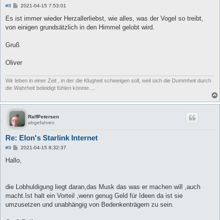
B
#8
2021-04-15 7:53:01
e
i
Es ist immer wieder Herzallerliebst, wie alles, was der Vogel so treibt,
t
von einigen grundsätzlich in den Himmel gelobt wird.
r
a
g
Gruß
Oliver
Wir leben in einer Zeit , in der die Klugheit schweigen soll, weil sich die Dummheit durch
die Wahrheit beleidigt fühlen könnte....
RalfPetersen
abgefahren
Re: Elon's Starlink Internet
B
#9
2021-04-15 8:32:37
e
i
Hallo,
t
r
a
g
die Lobhuldigung liegt daran,das Musk das was er machen will ,auch
macht.Ist halt ein Vorteil ,wenn genug Geld für Ideen da ist sie
umzusetzen und unabhängig von Bedenkenträgern zu sein.