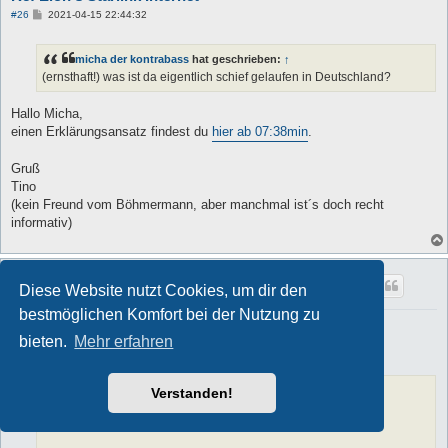
B
#26
2021-04-15 22:44:32
e
i
t
micha der kontrabass
hat geschrieben:
↑
r
a
(ernsthaft!) was ist da eigentlich schief gelaufen in Deutschland?
g
Hallo Micha,
einen Erklärungsansatz findest du
hier ab 07:38min
.
Gruß
Tino
(kein Freund vom Böhmermann, aber manchmal ist´s doch recht
informativ)
Eschwege
Diese Website nutzt Cookies, um dir den
Überholer
bestmöglichen Komfort bei der Nutzung zu
Re: Elon's Starlink Internet
bieten.
Mehr erfahren
B
#27
2021-04-16 9:24:35
e
i
t
Wombi
hat geschrieben:
↑
Verstanden!
r
a
Ich sehe keinen Vorteil für den 10 fachen Preis.
g
Erkläre mir, warum das interessant sein könnte.