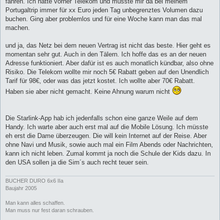
fahren. Ich hatte vorher Telekom und musste mir da bei meinem
r
a
Portugaltrip immer für xx Euro jeden Tag unbegrenztes Volumen dazu
g
buchen. Ging aber problemlos und für eine Woche kann man das mal
machen.
und ja, das Netz bei dem neuen Vertrag ist nicht das beste. Hier geht es
momentan sehr gut. Auch in den Tälern. Ich hoffe das es an der neuen
Adresse funktioniert. Aber dafür ist es auch monatlich kündbar, also ohne
Risiko. Die Telekom wollte mir noch 5€ Rabatt geben auf den Unendlich
Tarif für 98€, oder was das jetzt kostet. Ich wollte aber 70€ Rabatt.
Haben sie aber nicht gemacht. Keine Ahnung warum nicht
Die Starlink-App hab ich jedenfalls schon eine ganze Weile auf dem
Handy. Ich warte aber auch erst mal auf die Mobile Lösung. Ich müsste
eh erst die Dame überzeugen. Die will kein Internet auf der Reise. Aber
ohne Navi und Musik, sowie auch mal ein Film Abends oder Nachrichten,
kann ich nicht leben. Zumal kommt ja noch die Schule der Kids dazu. In
den USA sollen ja die Sim´s auch recht teuer sein.
BUCHER DURO 6x6 IIa
Baujahr 2005
​Man kann alles schaffen.
Man muss nur fest daran schrauben.