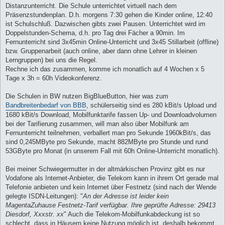
Distanzunterricht. Die Schule unterrichtet virtuell nach dem
Präsenzstundenplan. D.h. morgens 7:30 gehen die Kinder online, 12:40
ist Schulschluß. Dazwischen gibts zwei Pausen. Unterrichtet wird im
Doppelstunden-Schema, d.h. pro Tag drei Fächer a 90min. Im
Fernunterricht sind 3x45min Online-Unterricht und 3x45 Stillarbeit (offline)
bzw. Gruppenarbeit (auch online, aber dann ohne Lehrer in kleinen
Lerngruppen) bei uns die Regel.
Rechne ich das zusammen, komme ich monatlich auf 4 Wochen x 5
Tage x 3h = 60h Videokonferenz.
Die Schulen in BW nutzen BigBlueButton, hier was zum
Bandbreitenbedarf von BBB
, schülerseitig sind es 280 kBit/s Upload und
1680 kBit/s Download, Mobilfunktarife fassen Up- und Downloadvolumen
bei der Tarifierung zusammen, will man also über Mobilfunk am
Fernunterricht teilnehmen, verballert man pro Sekunde 1960kBit/s, das
sind 0,245MByte pro Sekunde, macht 882MByte pro Stunde und rund
53GByte pro Monat (in unserem Fall mit 60h Online-Unterricht monatlich).
Bei meiner Schwiegermutter in der altmärkischen Provinz gibt es nur
Vodafone als Internet-Anbieter, die Telekom kann in ihrem Ort gerade mal
Telefonie anbieten und kein Internet über Festnetz (sind nach der Wende
gelegte ISDN-Leitungen): "
An der Adresse ist leider kein
MagentaZuhause Festnetz-Tarif verfügbar. Ihre geprüfte Adresse: 29413
Diesdorf, Xxxstr. xx
" Auch die Telekom-Mobilfunkabdeckung ist so
schlecht, dass in Häusern keine Nutzung möglich ist, deshalb bekommt