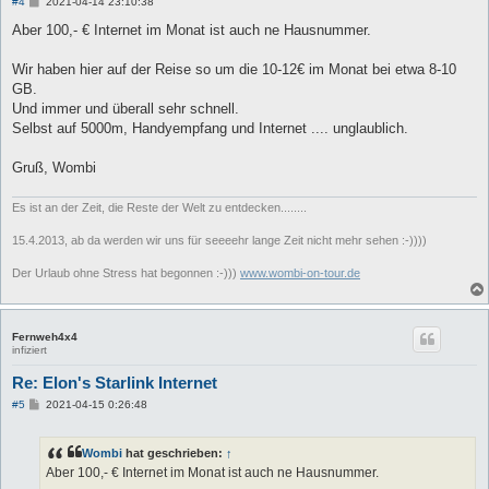
B
#4
2021-04-14 23:10:38
e
i
Aber 100,- € Internet im Monat ist auch ne Hausnummer.
t
r
a
Wir haben hier auf der Reise so um die 10-12€ im Monat bei etwa 8-10
g
GB.
Und immer und überall sehr schnell.
Selbst auf 5000m, Handyempfang und Internet .... unglaublich.
Gruß, Wombi
Es ist an der Zeit, die Reste der Welt zu entdecken........
15.4.2013, ab da werden wir uns für seeeehr lange Zeit nicht mehr sehen :-))))
Der Urlaub ohne Stress hat begonnen :-)))
www.wombi-on-tour.de
Fernweh4x4
infiziert
Re: Elon's Starlink Internet
B
#5
2021-04-15 0:26:48
e
i
t
Wombi
hat geschrieben:
↑
r
a
Aber 100,- € Internet im Monat ist auch ne Hausnummer.
g