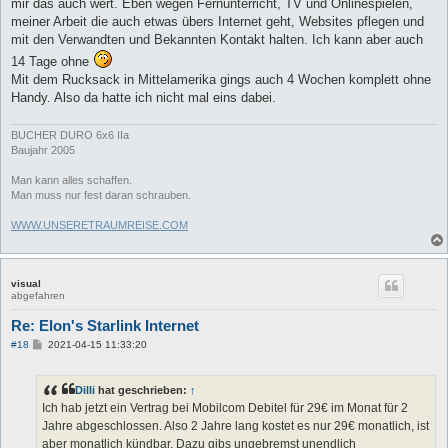
mir das auch wert. Eben wegen Fernunterricht, TV und Onlinespielen,
meiner Arbeit die auch etwas übers Internet geht, Websites pflegen und
mit den Verwandten und Bekannten Kontakt halten. Ich kann aber auch
14 Tage ohne
Mit dem Rucksack in Mittelamerika gings auch 4 Wochen komplett ohne
Handy. Also da hatte ich nicht mal eins dabei.
BUCHER DURO 6x6 IIa
Baujahr 2005
​Man kann alles schaffen.
Man muss nur fest daran schrauben.
WWW.UNSERETRAUMREISE.COM
visual
abgefahren
Re: Elon's Starlink Internet
B
#18
2021-04-15 11:33:20
e
i
t
Dilli
hat geschrieben:
↑
r
a
Ich hab jetzt ein Vertrag bei Mobilcom Debitel für 29€ im Monat für 2
g
Jahre abgeschlossen. Also 2 Jahre lang kostet es nur 29€ monatlich, ist
aber monatlich kündbar. Dazu gibs ungebremst unendlich