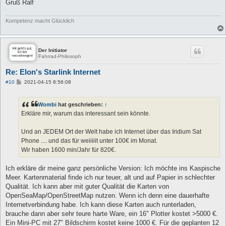
Gruß Ralf
Kompetenz macht Glücklich
Der Initiator
Fahrrad-Philosoph
Re: Elon's Starlink Internet
B
#10
2021-04-15 8:56:08
e
i
t
Wombi
hat geschrieben:
↑
r
a
Erkläre mir, warum das interessant sein könnte.
g
Und an JEDEM Ort der Welt habe ich Internet über das Iridium Sat
Phone .... und das für weiiiiit unter 100€ im Monat.
Wir haben 1600 min/Jahr für 820€.
Ich erkläre dir meine ganz persönliche Version: Ich möchte ins Kaspische
Meer. Kartenmaterial finde ich nur teuer, alt und auf Papier in schlechter
Qualität. Ich kann aber mit guter Qualität die Karten von
OpenSeaMap/OpenStreetMap nutzen. Wenn ich denn eine dauerhafte
Internetverbindung habe. Ich kann diese Karten auch runterladen,
brauche dann aber sehr teure harte Ware, ein 16" Plotter kostet >5000 €.
Ein Mini-PC mit 27" Bildschirm kostet keine 1000 €. Für die geplanten 12