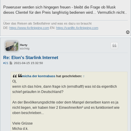
Poweruser werden sich hingegen freuen - bleibt die Frage ob Musk
dieses Clientel für den Preis langfristig bedienen wird... Vermutlich nicht..
Über das Reisen als Selbstfahrer und was es dazu so braucht
DE:
https://www.4x4tripping.com
EN:
https://vanlife.4x4tripping.com
Harty
süchtig
Re: Elon's Starlink Internet
B
#21
2021-04-15 15:32:50
e
i
t
micha der kontrabass
hat geschrieben:
↑
r
a
Oj,
g
wenn ich das höre, dann frage ich (ernsthaft!) was ist da eigentlich
schief gelaufen in Deutschland?
An der Bevölkerungsdichte oder dem Mangel derselben kann es ja
nicht liegen, wir haben hier 2 Einwohner/km² und es funktioniert wie
oben beschrieben...
Viele Grüsse
Micha d.k.