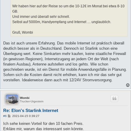
Wir haben hier auf der Reise so um die 10-12€ im Monat bei etwa 8-10
GB.
Und immer und überall sehr schnell.
Selbst auf 5000m, Handyempfang und Internet .... unglaublich.
Gruß, Wombi
Das ist auch unsere Erfahrung. Das mobile Internet ist praktisch überall
deutlich besser als in Deutschland. Dennoch ist Starlink schon eine
Überlegung wert. Keine Simkarten mehr kaufen, keine staatliche Firewall
(in gewissen Regionen), Internetzugang an jedem Ort der Welt (nach
finalem Ausbau), Antenne aufstellen und los gehts. Wie schon
geschrieben wurde, ist ein Dienst für mobile Anwendungsfälle in Planung.
Sofern sich die Kosten damit nicht erhöhen, kann ich mir das sehr gut
vorstellen. Idealerweise dann auch mit 12/24V Stromversorgung.
Wombi
Trucker-Urgestein
Re: Elon's Starlink Internet
B
#6
2021-04-15 0:39:27
e
i
Ich sehe keinen Vorteil für den 10 fachen Preis.
t
Erkläre mir, warum das interessant sein könnte.
r