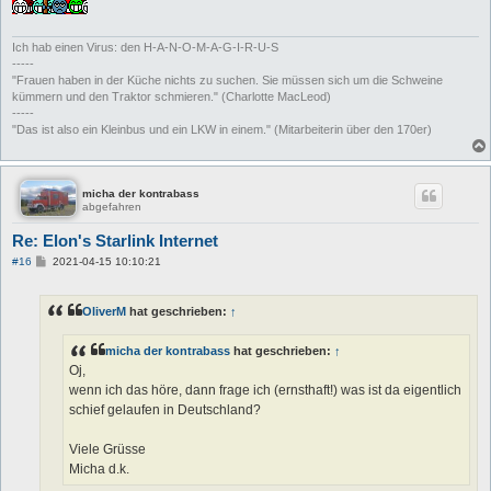
Ich hab einen Virus: den H-A-N-O-M-A-G-I-R-U-S
-----
"Frauen haben in der Küche nichts zu suchen. Sie müssen sich um die Schweine
kümmern und den Traktor schmieren." (Charlotte MacLeod)
-----
"Das ist also ein Kleinbus und ein LKW in einem." (Mitarbeiterin über den 170er)
micha der kontrabass
abgefahren
Re: Elon's Starlink Internet
B
#16
2021-04-15 10:10:21
e
i
t
OliverM
hat geschrieben:
↑
r
a
g
micha der kontrabass
hat geschrieben:
↑
Oj,
wenn ich das höre, dann frage ich (ernsthaft!) was ist da eigentlich
schief gelaufen in Deutschland?
Viele Grüsse
Micha d.k.