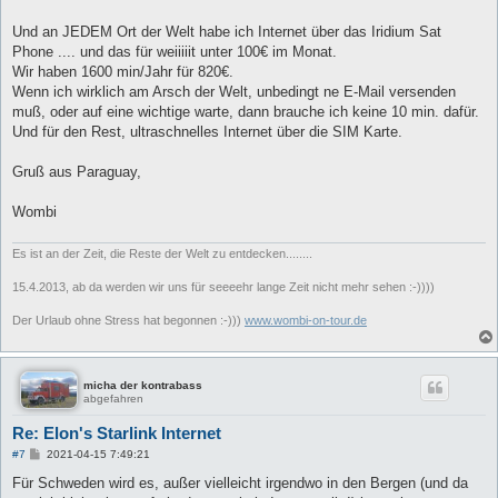
a
g
Und an JEDEM Ort der Welt habe ich Internet über das Iridium Sat
Phone .... und das für weiiiiit unter 100€ im Monat.
Wir haben 1600 min/Jahr für 820€.
Wenn ich wirklich am Arsch der Welt, unbedingt ne E-Mail versenden
muß, oder auf eine wichtige warte, dann brauche ich keine 10 min. dafür.
Und für den Rest, ultraschnelles Internet über die SIM Karte.
Gruß aus Paraguay,
Wombi
Es ist an der Zeit, die Reste der Welt zu entdecken........
15.4.2013, ab da werden wir uns für seeeehr lange Zeit nicht mehr sehen :-))))
Der Urlaub ohne Stress hat begonnen :-)))
www.wombi-on-tour.de
micha der kontrabass
abgefahren
Re: Elon's Starlink Internet
B
#7
2021-04-15 7:49:21
e
i
Für Schweden wird es, außer vielleicht irgendwo in den Bergen (und da
t