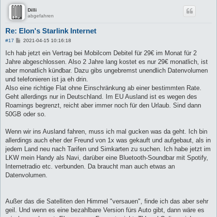
Dilli
abgefahren
Re: Elon's Starlink Internet
B
#17
2021-04-15 10:16:18
e
i
Ich hab jetzt ein Vertrag bei Mobilcom Debitel für 29€ im Monat für 2
t
Jahre abgeschlossen. Also 2 Jahre lang kostet es nur 29€ monatlich, ist
r
a
aber monatlich kündbar. Dazu gibs ungebremst unendlich Datenvolumen
g
und telefonieren ist ja eh drin.
Also eine richtige Flat ohne Einschränkung ab einer bestimmten Rate.
Geht allerdings nur in Deutschland. Im EU Ausland ist es wegen des
Roamings begrenzt, reicht aber immer noch für den Urlaub. Sind dann
50GB oder so.
Wenn wir ins Ausland fahren, muss ich mal gucken was da geht. Ich bin
allerdings auch eher der Freund von 1x was gekauft und aufgebaut, als in
jedem Land neu nach Tarifen und Simkarten zu suchen. Ich habe jetzt im
LKW mein Handy als Navi, darüber eine Bluetooth-Soundbar mit Spotify,
Internetradio etc. verbunden. Da braucht man auch etwas an
Datenvolumen.
Außer das die Satelliten den Himmel "versauen", finde ich das aber sehr
geil. Und wenn es eine bezahlbare Version fürs Auto gibt, dann wäre es