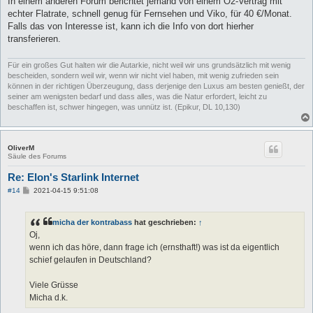
In einem anderen Forum berichtet jemand von einem O2-Vertrag mit
r
a
echter Flatrate, schnell genug für Fernsehen und Viko, für 40 €/Monat.
g
Falls das von Interesse ist, kann ich die Info von dort hierher
transferieren.
Für ein großes Gut halten wir die Autarkie, nicht weil wir uns grundsätzlich mit wenig
bescheiden, sondern weil wir, wenn wir nicht viel haben, mit wenig zufrieden sein
können in der richtigen Überzeugung, dass derjenige den Luxus am besten genießt, der
seiner am wenigsten bedarf und dass alles, was die Natur erfordert, leicht zu
beschaffen ist, schwer hingegen, was unnütz ist. (Epikur, DL 10,130)
OliverM
Säule des Forums
Re: Elon's Starlink Internet
B
#14
2021-04-15 9:51:08
e
i
t
micha der kontrabass
hat geschrieben:
↑
r
a
Oj,
g
wenn ich das höre, dann frage ich (ernsthaft!) was ist da eigentlich
schief gelaufen in Deutschland?
Viele Grüsse
Micha d.k.