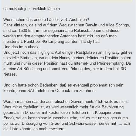
da muß ich jetzt wirklich lächeln.
Wie machen das andere Länder, z.B. Australien?
Ganz einfach, da sind auf dem Weg zwischen Darwin und Alice Springs,
sind ca. 1500 km, immer sogenannante Relaisstationen und diese
werden mit den entsprechenden Antennen bestückt, so daß man
meistens 1 Punkt bei 4G Empfang auf dem Handy hat.
Und das im outback.
Und jetzt noch das Highlight: Auf einigen Rastplätzen am Highway gibt es
spezielle Stationen, wo du dein Handy in einer definierten Position halten
mußt und nur in dieser Position hast du Internet- und Phoneempfang. Da
ist eine Art Bündelung und somit Verstärkung des, hier in dem Fall 3G-
Netzes.
Und ich hatte schon Bedenken, daß es eventuell problematisch sein
könnte, ohne SAT-Telefon im Outback rum zufahren.
Warum machen das die australischen Governments? Ich weiß es nicht.
Was mir aufgefallen ist, es wird wesentlich mehr für die Bevölkerung
getan als in D, sei es mit kostenlosen Toiletten (mit Klopapier ohne
Ende), sei es kostenlose Museenbesuche, sei es mit unzähligen dump
points zur Entsorgung von Grau- und Schwarzwasser, sei es mit .... ach
die Liste könnte ich noch erweitern.