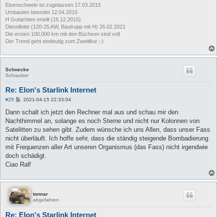
Eisenschwein ist zugelassen 17.03.2015
Umbauten beendet 12.04.2015
H Gutachten erteilt (15.12.2015)
Diesellotte (120-25 AW, Bautrupp mit H) 26.02.2021
Die ersten 100.000 km mit den Büchsen sind voll
Der Trend geht eindeutig zum Zweitlkw ;-)
Schnecke
Schrauber
Re: Elon's Starlink Internet
B
#25
2021-04-15 22:33:04
e
i
Dann schalt ich jetzt den Rechner mal aus und schau mir den
t
Nachthimmel an, solange es noch Sterne und nicht nur Kolonnen von
r
a
Satelitten zu sehen gibt. Zudem wünsche ich uns Allen, dass unser Fass
g
nicht überläuft. Ich hoffe sehr, dass die ständig steigende Bombadierung
mit Frequenzen aller Art unseren Organismus (das Fass) nicht irgendwie
doch schädigt.
Ciao Ralf
tonnar
abgefahren
Re: Elon's Starlink Internet