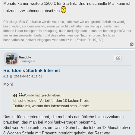
Monate kämen weitere 1200 € für Starlink. Und 'ne schnelle Mail kann ich
trotzdem zwischendrin absetzen
Für ein großes Gut halten wir die Autarkie, nicht weil wir uns grundsätzlich mit wenig
bescheiden, sondern weil wir, wenn wir nicht viel haben, mit wenig zufrieden sein
können in der richtigen Überzeugung, dass derjenige den Luxus am besten genießt, der
seiner am wenigsten bedarf und dass alles, was die Natur erfordert, leicht zu
beschaffen ist, schwer hingegen, was unnütz ist. (Epikur, DL 10,130)
Tomduly
Forumsgeist
Re: Elon's Starlink Internet
B
#11
2021-04-15 9:13:01
e
i
Moin!
t
r
a
Wombi
hat geschrieben:
↑
g
Ich sehe keinen Vorteil für den 10 fachen Preis.
Erkläre mir, warum das interessant sein könnte.
Das ist für alle interessant, die mehr als das übliche Inklusivvolumen
brauchen, das man bei Mobilfunkverträgen bekommt.
Stichwort Videokonferenzen. Unser Sohn hat die letzten 12 Monate etwa
8 Wochen Schule mit Präsenzunterricht gehabt, der Rest war