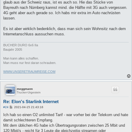
glaub aus der Schweiz raus, ist es auch so. Hie das Stücke von
Bayreuth nach Nürnberg kannst mind. die Hälfte mit 3G auch vergessen.
4G geht aber auch gerade so. Ich habs mir extra im Auto nachrüsten
lassen.
Es ist aber wirklich bedenklich, dass man sich sein Wohnsitz nach dem
Internetanschluss aussuchen muss.
BUCHER DURO 6x6 IIa
Baujahr 2005
​Man kann alles schaffen.
Man muss nur fest daran schrauben.
WWW.UNSERETRAUMREISE.COM
meggmann
Trucker-Urgestein
Re: Elon's Starlink Internet
B
#24
2021-04-15 21:43:16
e
i
Ich hab so einen O2 unlimited Tarif - war vorher bei der Telekom und hate
t
damit schlechteren Empfang.
r
a
Mit dem üblichen 4G habe ich Übertragungsraten zwischen 25 Mbit und
g
120 Mbit/s - reicht für 3 Leute die gleichzeitig streamen oder