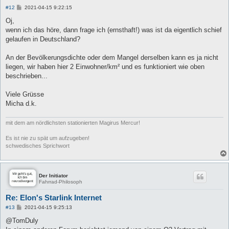
B
#12
2021-04-15 9:22:15
e
i
Oj,
t
wenn ich das höre, dann frage ich (ernsthaft!) was ist da eigentlich schief
r
a
gelaufen in Deutschland?
g
An der Bevölkerungsdichte oder dem Mangel derselben kann es ja nicht
liegen, wir haben hier 2 Einwohner/km² und es funktioniert wie oben
beschrieben...
Viele Grüsse
Micha d.k.
mit dem am nördlichsten stationierten Magirus Mercur!
Es ist nie zu spät um aufzugeben!
schwedisches Sprichwort
Der Initiator
Fahrrad-Philosoph
Re: Elon's Starlink Internet
B
#13
2021-04-15 9:25:13
e
i
@TomDuly
t