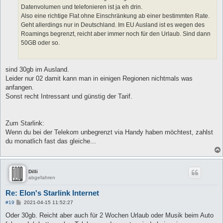
Datenvolumen und telefonieren ist ja eh drin.
Also eine richtige Flat ohne Einschränkung ab einer bestimmten Rate.
Geht allerdings nur in Deutschland. Im EU Ausland ist es wegen des
Roamings begrenzt, reicht aber immer noch für den Urlaub. Sind dann
50GB oder so.
sind 30gb im Ausland.
Leider nur 02 damit kann man in einigen Regionen nichtmals was
anfangen.
Sonst recht Intressant und günstig der Tarif.
Zum Starlink:
Wenn du bei der Telekom unbegrenzt via Handy haben möchtest, zahlst
du monatlich fast das gleiche...
Dilli
abgefahren
Re: Elon's Starlink Internet
B
#19
2021-04-15 11:52:27
e
i
Oder 30gb. Reicht aber auch für 2 Wochen Urlaub oder Musik beim Auto
t