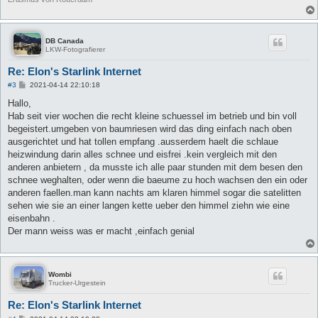
DB Canada
LKW-Fotografierer
Re: Elon's Starlink Internet
B
#3
2021-04-14 22:10:18
e
i
Hallo,
t
Hab seit vier wochen die recht kleine schuessel im betrieb und bin voll
r
a
begeistert.umgeben von baumriesen wird das ding einfach nach oben
g
ausgerichtet und hat tollen empfang .ausserdem haelt die schlaue
heizwindung darin alles schnee und eisfrei .kein vergleich mit den
anderen anbietern , da musste ich alle paar stunden mit dem besen den
schnee weghalten, oder wenn die baeume zu hoch wachsen den ein oder
anderen faellen.man kann nachts am klaren himmel sogar die satelitten
sehen wie sie an einer langen kette ueber den himmel ziehn wie eine
eisenbahn .
Der mann weiss was er macht ,einfach genial
Wombi
Trucker-Urgestein
Re: Elon's Starlink Internet