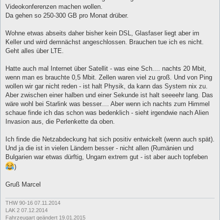
Videokonferenzen machen wollen.
Da gehen so 250-300 GB pro Monat drüber.
Wohne etwas abseits daher bisher kein DSL, Glasfaser liegt aber im
Keller und wird demnächst angeschlossen. Brauchen tue ich es nicht.
Geht alles über LTE.
Hatte auch mal Internet über Satellit - was eine Sch.... nachts 20 Mbit,
wenn man es brauchte 0,5 Mbit. Zellen waren viel zu groß. Und von Ping
wollen wir gar nicht reden - ist halt Physik, da kann das System nix zu.
Aber zwischen einer halben und einer Sekunde ist halt seeeehr lang. Das
wäre wohl bei Starlink was besser.... Aber wenn ich nachts zum Himmel
schaue finde ich das schon was bedenklich - sieht irgendwie nach Alien
Invasion aus, die Perlenkette da oben.
Ich finde die Netzabdeckung hat sich positiv entwickelt (wenn auch spät).
Und ja die ist in vielen Ländern besser - nicht allen (Rumänien und
Bulgarien war etwas dürftig, Ungarn extrem gut - ist aber auch topfeben
)
Gruß Marcel
THW 90-16 07.11.2014
LAK 2 07.12.2014
Fahrzeugart geändert 19.01.2015