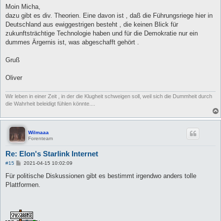
Moin Micha,
dazu gibt es div. Theorien. Eine davon ist , daß die Führungsriege hier in
Deutschland aus ewiggestrigen besteht , die keinen Blick für
zukunftsträchtige Technologie haben und für die Demokratie nur ein
dummes Ärgernis ist, was abgeschafft gehört .
Gruß
Oliver
Wir leben in einer Zeit , in der die Klugheit schweigen soll, weil sich die Dummheit durch
die Wahrheit beleidigt fühlen könnte....
Wilmaaa
Forenteam
Re: Elon's Starlink Internet
B
#15
2021-04-15 10:02:09
e
i
Für politische Diskussionen gibt es bestimmt irgendwo anders tolle
t
Plattformen.
r
a
g