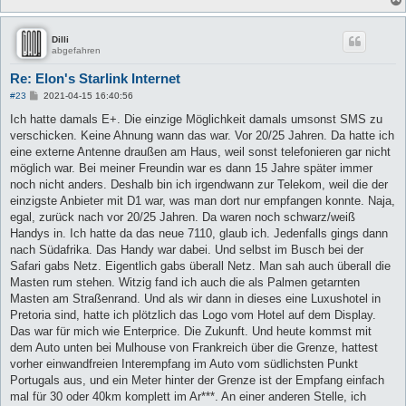
Dilli
abgefahren
Re: Elon's Starlink Internet
B
#23
2021-04-15 16:40:56
e
i
Ich hatte damals E+. Die einzige Möglichkeit damals umsonst SMS zu
t
verschicken. Keine Ahnung wann das war. Vor 20/25 Jahren. Da hatte ich
r
a
eine externe Antenne draußen am Haus, weil sonst telefonieren gar nicht
g
möglich war. Bei meiner Freundin war es dann 15 Jahre später immer
noch nicht anders. Deshalb bin ich irgendwann zur Telekom, weil die der
einzigste Anbieter mit D1 war, was man dort nur empfangen konnte. Naja,
egal, zurück nach vor 20/25 Jahren. Da waren noch schwarz/weiß
Handys in. Ich hatte da das neue 7110, glaub ich. Jedenfalls gings dann
nach Südafrika. Das Handy war dabei. Und selbst im Busch bei der
Safari gabs Netz. Eigentlich gabs überall Netz. Man sah auch überall die
Masten rum stehen. Witzig fand ich auch die als Palmen getarnten
Masten am Straßenrand. Und als wir dann in dieses eine Luxushotel in
Pretoria sind, hatte ich plötzlich das Logo vom Hotel auf dem Display.
Das war für mich wie Enterprice. Die Zukunft. Und heute kommst mit
dem Auto unten bei Mulhouse von Frankreich über die Grenze, hattest
vorher einwandfreien Interempfang im Auto vom südlichsten Punkt
Portugals aus, und ein Meter hinter der Grenze ist der Empfang einfach
mal für 30 oder 40km komplett im Ar***. An einer anderen Stelle, ich