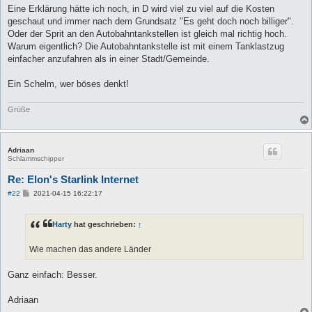
Eine Erklärung hätte ich noch, in D wird viel zu viel auf die Kosten
geschaut und immer nach dem Grundsatz "Es geht doch noch billiger".
Oder der Sprit an den Autobahntankstellen ist gleich mal richtig hoch.
Warum eigentlich? Die Autobahntankstelle ist mit einem Tanklastzug
einfacher anzufahren als in einer Stadt/Gemeinde.
Ein Schelm, wer böses denkt!
Grüße
Adriaan
Schlammschipper
Re: Elon's Starlink Internet
B
#22
2021-04-15 16:22:17
e
i
t
Harty
hat geschrieben:
↑
r
a
g
Wie machen das andere Länder
Ganz einfach: Besser.
Adriaan