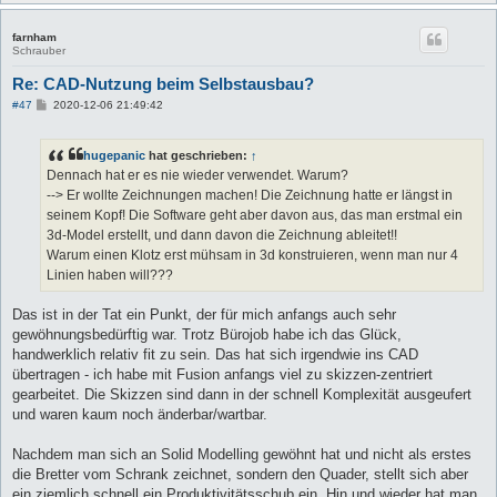
farnham
Schrauber
Re: CAD-Nutzung beim Selbstausbau?
B
#47
2020-12-06 21:49:42
e
i
t
hugepanic
hat geschrieben:
↑
r
a
Dennach hat er es nie wieder verwendet. Warum?
g
--> Er wollte Zeichnungen machen! Die Zeichnung hatte er längst in
seinem Kopf! Die Software geht aber davon aus, das man erstmal ein
3d-Model erstellt, und dann davon die Zeichnung ableitet!!
Warum einen Klotz erst mühsam in 3d konstruieren, wenn man nur 4
Linien haben will???
Das ist in der Tat ein Punkt, der für mich anfangs auch sehr
gewöhnungsbedürftig war. Trotz Bürojob habe ich das Glück,
handwerklich relativ fit zu sein. Das hat sich irgendwie ins CAD
übertragen - ich habe mit Fusion anfangs viel zu skizzen-zentriert
gearbeitet. Die Skizzen sind dann in der schnell Komplexität ausgeufert
und waren kaum noch änderbar/wartbar.
Nachdem man sich an Solid Modelling gewöhnt hat und nicht als erstes
die Bretter vom Schrank zeichnet, sondern den Quader, stellt sich aber
ein ziemlich schnell ein Produktivitätsschub ein. Hin und wieder hat man