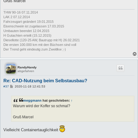
Gruß Marcel
g
THW 90-16 07.11.2014
LAK 2 07.12.2014
Fahrzeugart geändert 19.01.2015
Eisenschwein ist zugelassen 17.03.2015
Umbauten beendet 12.04.2015
H Gutachten erteilt (15.12.2015)
Diesellotte (120-25 AW, Bautrupp mit H) 26.02.2021
Die ersten 100.000 km mit den Büchsen sind voll
Der Trend geht eindeutig zum Zweitlkw ;-)
RandyHandy
abgefahren
Re: CAD-Nutzung beim Selbstausbau?
B
#37
2020-11-18 12:41:53
e
i
t
meggmann
hat geschrieben:
↑
r
a
Warum wird der Koffer so schmal?
g
Gruß Marcel
Vielleicht Containertauglichkeit