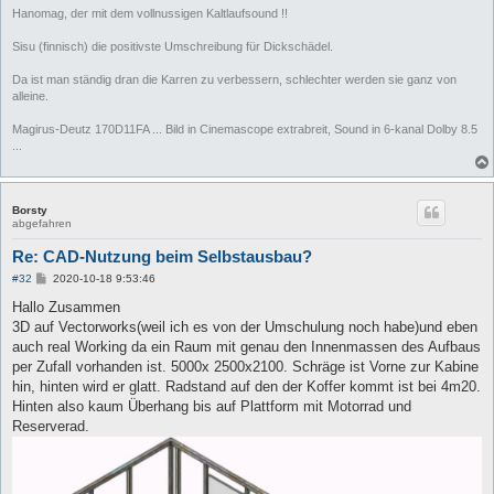
Hanomag, der mit dem vollnussigen Kaltlaufsound !!
Sisu (finnisch) die positivste Umschreibung für Dickschädel.
Da ist man ständig dran die Karren zu verbessern, schlechter werden sie ganz von
alleine.
Magirus-Deutz 170D11FA ... Bild in Cinemascope extrabreit, Sound in 6-kanal Dolby 8.5
...
Borsty
abgefahren
Re: CAD-Nutzung beim Selbstausbau?
B
#32
2020-10-18 9:53:46
e
i
Hallo Zusammen
t
3D auf Vectorworks(weil ich es von der Umschulung noch habe)und eben
r
a
auch real Working da ein Raum mit genau den Innenmassen des Aufbaus
g
per Zufall vorhanden ist. 5000x 2500x2100. Schräge ist Vorne zur Kabine
hin, hinten wird er glatt. Radstand auf den der Koffer kommt ist bei 4m20.
Hinten also kaum Überhang bis auf Plattform mit Motorrad und
Reserverad.