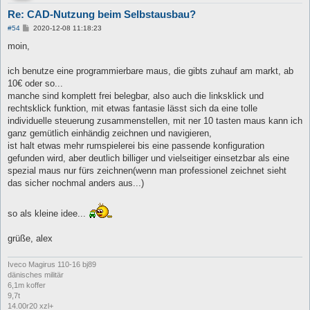
Re: CAD-Nutzung beim Selbstausbau?
B
#54
2020-12-08 11:18:23
e
i
moin,
t
r
a
ich benutze eine programmierbare maus, die gibts zuhauf am markt, ab
g
10€ oder so...
manche sind komplett frei belegbar, also auch die linksklick und
rechtsklick funktion, mit etwas fantasie lässt sich da eine tolle
individuelle steuerung zusammenstellen, mit ner 10 tasten maus kann ich
ganz gemütlich einhändig zeichnen und navigieren,
ist halt etwas mehr rumspielerei bis eine passende konfiguration
gefunden wird, aber deutlich billiger und vielseitiger einsetzbar als eine
spezial maus nur fürs zeichnen(wenn man professionel zeichnet sieht
das sicher nochmal anders aus...)
so als kleine idee...
grüße, alex
Iveco Magirus 110-16 bj89
dänisches militär
6,1m koffer
9,7t
14.00r20 xzl+