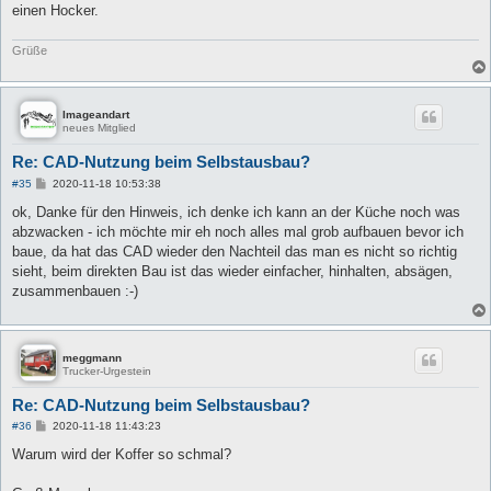
g
einen Hocker.
Grüße
Imageandart
neues Mitglied
Re: CAD-Nutzung beim Selbstausbau?
B
#35
2020-11-18 10:53:38
e
i
ok, Danke für den Hinweis, ich denke ich kann an der Küche noch was
t
abzwacken - ich möchte mir eh noch alles mal grob aufbauen bevor ich
r
a
baue, da hat das CAD wieder den Nachteil das man es nicht so richtig
g
sieht, beim direkten Bau ist das wieder einfacher, hinhalten, absägen,
zusammenbauen :-)
meggmann
Trucker-Urgestein
Re: CAD-Nutzung beim Selbstausbau?
B
#36
2020-11-18 11:43:23
e
i
Warum wird der Koffer so schmal?
t
r
a