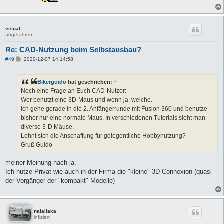
visual
abgefahren
Re: CAD-Nutzung beim Selbstausbau?
B
#49
2020-12-07 14:14:58
e
i
t
Bikerguido
hat geschrieben:
↑
r
a
Noch eine Frage an Euch CAD-Nutzer:
g
Wer benutzt eine 3D-Maus und wenn ja, welche.
Ich gehe gerade in die 2. Anfängerrunde mit Fusion 360 und benutze
bisher nur eine normale Maus. In verschiedenen Tutorials sieht man
diverse 3-D Mäuse.
Lohnt sich die Anschaffung für gelegentliche Hobbynutzung?
Gruß Guido
meiner Meinung nach ja.
Ich nutze Privat wie auch in der Firma die "kleine" 3D-Connexion (quasi
der Vorgänger der "kompakt" Modelle)
nalaliaka
infiziert