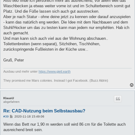
Also 860 finde ich persönlich mehr als ausreichend, vor allem weil das
Waschbecken ja etwas weiter vorne ist und im Schulterbereich somit gut
Platz. Und die Füße lassen sich auch gut ausstrecken.
Aber je nach Statur - ohne deine jetzt zu kennen oder darauf anzuspielen
- kann das natürlich eng werden. Die Idee mit dem Nachbauen und dem
Stuhl/Hocker um das zu testen kann man jedem nur empfehlen. Hab ich
auch gemacht.
Und man kann sich auch viel aus der Wohnung abschauen..
Toilettenbreiten (wenn separat), Sitzhöhen, Tischhöhen,
zurückspringende Fußleisten in der Küche usw...
Gruß, Peter
Ausbau und mehr unter
https://www.gietl.earth
They promised me Mars colonies. Instead I got Facebook. (Buzz Aldrin)
KlausU
abgefahren
Re: CAD-Nutzung beim Selbstausbau?
B
#39
2020-11-18 15:49:06
e
i
Wenn das Bett nur 1,90 m werden soll wird 86 cm für die Toilette auch
t
ausreichend breit sein.
r
a