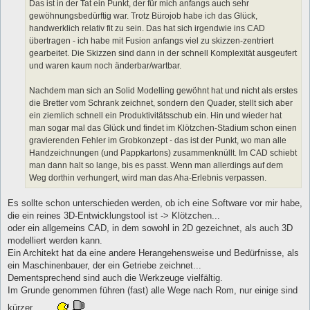
Das ist in der Tat ein Punkt, der für mich anfangs auch sehr
gewöhnungsbedürftig war. Trotz Bürojob habe ich das Glück,
handwerklich relativ fit zu sein. Das hat sich irgendwie ins CAD
übertragen - ich habe mit Fusion anfangs viel zu skizzen-zentriert
gearbeitet. Die Skizzen sind dann in der schnell Komplexität ausgeufert
und waren kaum noch änderbar/wartbar.
Nachdem man sich an Solid Modelling gewöhnt hat und nicht als erstes
die Bretter vom Schrank zeichnet, sondern den Quader, stellt sich aber
ein ziemlich schnell ein Produktivitätsschub ein. Hin und wieder hat
man sogar mal das Glück und findet im Klötzchen-Stadium schon einen
gravierenden Fehler im Grobkonzept - das ist der Punkt, wo man alle
Handzeichnungen (und Pappkartons) zusammenknüllt. Im CAD schiebt
man dann halt so lange, bis es passt. Wenn man allerdings auf dem
Weg dorthin verhungert, wird man das Aha-Erlebnis verpassen.
Es sollte schon unterschieden werden, ob ich eine Software vor mir habe,
die ein reines 3D-Entwicklungstool ist -> Klötzchen...
oder ein allgemeins CAD, in dem sowohl in 2D gezeichnet, als auch 3D
modelliert werden kann.
Ein Architekt hat da eine andere Herangehensweise und Bedürfnisse, als
ein Maschinenbauer, der ein Getriebe zeichnet...
Dementsprechend sind auch die Werkzeuge vielfältig.
Im Grunde genommen führen (fast) alle Wege nach Rom, nur einige sind
kürzer...