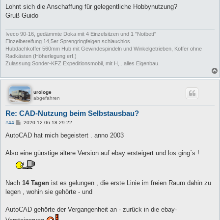
Lohnt sich die Anschaffung für gelegentliche Hobbynutzung?
Gruß Guido
Iveco 90-16, gedämmte Doka mit 4 Einzelsitzen und 1 "Notbett"
Einzelbereifung 14,5er Sprengringfelgen schlauchlos
Hubdachkoffer 560mm Hub mit Gewindespindeln und Winkelgetrieben, Koffer ohne
Radkästen (Höherlegung erf.)
Zulassung Sonder-KFZ Expeditionsmobil, mit H,...alles Eigenbau.
urologe
abgefahren
Re: CAD-Nutzung beim Selbstausbau?
B
#44
2020-12-06 18:29:22
e
i
AutoCAD hat mich begeistert . anno 2003
t
r
a
Also eine günstige ältere Version auf ebay ersteigert und los ging´s !
g
Nach
14 Tagen
ist es gelungen , die erste Linie im freien Raum dahin zu
legen , wohin sie gehörte - und
AutoCAD gehörte der Vergangenheit an - zurück in die ebay-