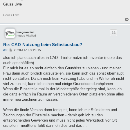
Gruss Uwe
Gruss Uwe
Imageandart
neues Mitglied
Re: CAD-Nutzung beim Selbstausbau?
B
#33
2020-11-18 9:28:15
e
i
also ich plane auch alles in CAD - hierfür nutze ich Inventor (nutze das
t
auch geschäftlich).
r
a
Für mich ist es so recht einfach den Grundriss zu planen - und meiner
g
Frau dann auch bildlich darzustellen, sie kann sich das sonst überhaupt
nicht vorstellen. Da ich noch kein Fahrzeug habe und im Winter eh nicht
viel zu tun ist, kann ich schon mal einige Grundrisse durchplanen.
Wenn die Einzelteile mal in der Mindestgröße festgelegt sind, kann ich
die ganz einfach im Raum an verschiedenen Orten platzieren ohne alles
immer neu zeichnen zu müssen.
Wenn die finale Version dann fertig ist, kann ich mir Stücklisten und
Zeichnungen der Einzelteile machen - damit geh ich zu den
entsprechenden Gewerken und muss nicht jedes Werkstück vor Ort
erstellen - meißtens fehlt dann eh dies und das ...