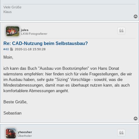
g
Viele Grüße
Klaus
jules
LKW-Fotografierer
Re: CAD-Nutzung beim Selbstausbau?
B
#40
2020-11-18 15:50:28
e
i
Moin,
t
r
a
ich kann das Buch "Ausbau von Bootsrümpfen" von Hans Donat
g
wärmstens empfehlen: hier finden sich für viele Fragestellungen, die wir
im Ausbau haben, sehr gute "Sizing" Vorschläge - sowohl, was die
Mindestabmessungen, damit man es überhaupt nutzen kann, als auch
komfortablere Abmessungen angeht.
Beste Grüße,
Sebastian
yheesher
Überholer