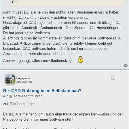
Ralf
dann musst Du ja eine von den richtig alten Versionen erwischt haben
(<R14?). Da kann ich Deine Frustation verstehen...
Heutzutage ist CAD eigentlich mehr eine Glaubens- und Geldfrage. Da
gibt es die Autodesk-, Antiautodesk-, OpenSource-, CadHasserjünger etc.
Da hat jeder seine Vorlieben.
Allerdings gibt es im kommerziellen Bereich mittlerweile Software (z.B.
Bricscad, ARES-Commander u.ä.), die für relativ kleines Geld gut
bedienbare CAD-Software liefern, die für die hier beschriebene
Anwendungen mehr als ausreichend sind.
Aber wie gesagt, alles eine Glaubensfrage...
hugepanic
abgefahren
Re: CAD-Nutzung beim Selbstausbau?
B
#46
2020-12-06 21:15:35
e
i
zur Glaubensfrage:
t
r
a
Es ist, aus meiner Sicht, auch eine frage der eignen Denkweise und der
g
Philosophie die hinter einer Software steht.