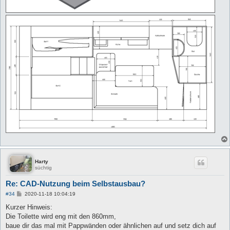
Harty
süchtig
Re: CAD-Nutzung beim Selbstausbau?
B
#34
2020-11-18 10:04:19
e
i
Kurzer Hinweis:
t
Die Toilette wird eng mit den 860mm,
r
a
baue dir das mal mit Pappwänden oder ähnlichen auf und setz dich auf