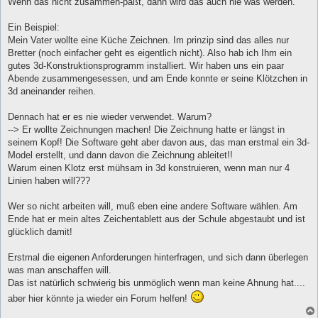
Wenn das nicht zusammen-paßt, dann wird das auch nie was werden.
Ein Beispiel:
Mein Vater wollte eine Küche Zeichnen. Im prinzip sind das alles nur
Bretter (noch einfacher geht es eigentlich nicht). Also hab ich Ihm ein
gutes 3d-Konstruktionsprogramm installiert. Wir haben uns ein paar
Abende zusammengesessen, und am Ende konnte er seine Klötzchen in
3d aneinander reihen.
Dennach hat er es nie wieder verwendet. Warum?
--> Er wollte Zeichnungen machen! Die Zeichnung hatte er längst in
seinem Kopf! Die Software geht aber davon aus, das man erstmal ein 3d-
Model erstellt, und dann davon die Zeichnung ableitet!!
Warum einen Klotz erst mühsam in 3d konstruieren, wenn man nur 4
Linien haben will???
Wer so nicht arbeiten will, muß eben eine andere Software wählen. Am
Ende hat er mein altes Zeichentablett aus der Schule abgestaubt und ist
glücklich damit!
Erstmal die eigenen Anforderungen hinterfragen, und sich dann überlegen
was man anschaffen will.
Das ist natürlich schwierig bis unmöglich wenn man keine Ahnung hat....
aber hier könnte ja wieder ein Forum helfen!