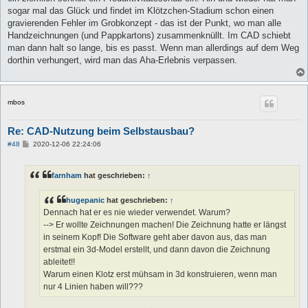
sogar mal das Glück und findet im Klötzchen-Stadium schon einen
gravierenden Fehler im Grobkonzept - das ist der Punkt, wo man alle
Handzeichnungen (und Pappkartons) zusammenknüllt. Im CAD schiebt
man dann halt so lange, bis es passt. Wenn man allerdings auf dem Weg
dorthin verhungert, wird man das Aha-Erlebnis verpassen.
mbos
Re: CAD-Nutzung beim Selbstausbau?
B
#48
2020-12-06 22:24:06
e
i
t
farnham
hat geschrieben:
↑
r
a
g
hugepanic
hat geschrieben:
↑
Dennach hat er es nie wieder verwendet. Warum?
--> Er wollte Zeichnungen machen! Die Zeichnung hatte er längst
in seinem Kopf! Die Software geht aber davon aus, das man
erstmal ein 3d-Model erstellt, und dann davon die Zeichnung
ableitet!!
Warum einen Klotz erst mühsam in 3d konstruieren, wenn man
nur 4 Linien haben will???