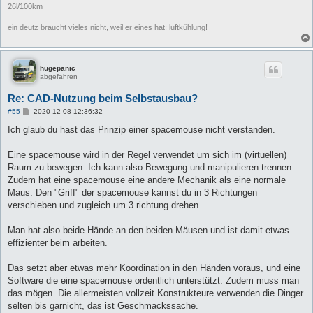
26l/100km
ein deutz braucht vieles nicht, weil er eines hat: luftkühlung!
hugepanic
abgefahren
Re: CAD-Nutzung beim Selbstausbau?
B
#55
2020-12-08 12:36:32
e
i
Ich glaub du hast das Prinzip einer spacemouse nicht verstanden.
t
r
a
Eine spacemouse wird in der Regel verwendet um sich im (virtuellen)
g
Raum zu bewegen. Ich kann also Bewegung und manipulieren trennen.
Zudem hat eine spacemouse eine andere Mechanik als eine normale
Maus. Den "Griff" der spacemouse kannst du in 3 Richtungen
verschieben und zugleich um 3 richtung drehen.
Man hat also beide Hände an den beiden Mäusen und ist damit etwas
effizienter beim arbeiten.
Das setzt aber etwas mehr Koordination in den Händen voraus, und eine
Software die eine spacemouse ordentlich unterstützt. Zudem muss man
das mögen. Die allermeisten vollzeit Konstrukteure verwenden die Dinger
selten bis garnicht, das ist Geschmackssache.