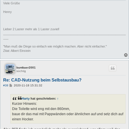
Viele Grüße
Henry
Lieber 2 Laster mehr als 1 Laster zuviel!
_______________________________________________________________________
___
"Man muß die Dinge so einfach wie möglich machen. Aber nicht einfacher."
Zitat: Albert Einstein
buntbaer2001
süchtig
Re: CAD-Nutzung beim Selbstausbau?
B
#38
2020-11-18 15:31:32
e
i
t
Harty
hat geschrieben:
↑
r
a
Kurzer Hinweis:
g
Die Toilette wird eng mit den 860mm,
baue dir das mal mit Pappwänden oder ähnlichen auf und setz dich auf
einen Hocker.