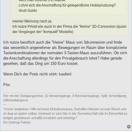
Lohnt sich die Anschaffung für gelegentliche Hobbynutzung?
Gruß Guido
meiner Meinung nach ja.
Ich nutze Privat wie auch in der Firma die "kleine" 3D-Connexion (quasi
der Vorgänger der "kompakt" Modelle)
Ich nutze beruflich auch die "kleine" Maus von 3dconnexion und finde
das wesentlich angenehmer als Bewegungen im Raum über komplizierte
Tastenkombinationen der normalen 3-Tasten-Maus auszuführen. Ob sich
die Anschaffung allerdings für den Privatgebrauch lohnt? Habe gerade
gesehen, daß das Ding um 150 Euro kostet.
Wenn Dich der Preis nicht stört: kaufen!
Pirx
Der mit der Zweigangachse: 15 Vorwärtsgänge, 3 Rückwärtsgänge, Split, Schnellgang,
Differentialsperre
---
"Immer bedenken: Hilfe ist keine Einbahnstrasse, Geholfen-Werden ist kein Recht und
es liegt an jedem selbst, inwieweit er sich hier in der Gemeinschaft (die im Extremfall so
einiges gemeinsam schafft) involviert und einbringt."
Ein Unimog-Fahrer.