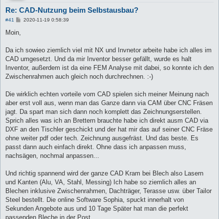
Re: CAD-Nutzung beim Selbstausbau?
B
#41
2020-11-19 0:58:39
e
i
Moin,
t
r
a
Da ich sowieo ziemlich viel mit NX und Invnetor arbeite habe ich alles im
g
CAD umgesetzt. Und da mir Inventor besser gefällt, wurde es halt
Inventor, außerdem ist da eine FEM Analyse mit dabei, so konnte ich den
Zwischenrahmen auch gleich noch durchrechnen. :-)
Die wirklich echten vorteile vom CAD spielen sich meiner Meinung nach
aber erst voll aus, wenn man das Ganze dann via CAM über CNC Fräsen
jagt. Da spart man sich dann noch komplett das Zeichnungserstellen.
Sprich alles was ich an Brettern brauchte habe ich direkt ausm CAD via
DXF an den Tischler geschickt und der hat mir das auf seiner CNC Fräse
ohne weiter pdf oder tech. Zeichnung ausgefräst. Und das beste. Es
passt dann auch einfach direkt. Ohne dass ich anpassen muss,
nachsägen, nochmal anpassen...
Und richtig spannend wird der ganze CAD Kram bei Blech also Lasern
und Kanten (Alu, VA, Stahl, Messing) Ich habe so ziemlich alles an
Blechen inklusive Zwischenrahmen, Dachträger, Terasse usw. über Tailor
Steel bestellt. Die online Software Sophia, spuckt innerhalt von
Sekunden Angebote aus und 10 Tage Später hat man die perfekt
passenden Bleche in der Post.