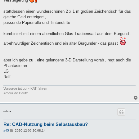
Versteigerung
stattdessen einen wunderschönen 2 x 1 m großen Zeichentisch für das
gleiche Geld ersteigert ,
passende Papierrolle und Tintenstifte
kombiniert mit einem abendlichen Glas Traubensaft aus dem Burgund -
alt-ehrwürdiger Zeichentisch und ein alter Burgunder - das passt
aber ich gebe zu , eine gelungene 3-D Darstellung vorab , regt auch die
Phantasie an .
LG
Ralf
Vorsorge tut gut - KAT fahren
Amour de Deutz
mbos
Re: CAD-Nutzung beim Selbstausbau?
B
#45
2020-12-06 20:08:14
e
i