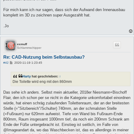
Für mich kann ich nur sagen, dass sich der Aufwand den Innenausbau
komplett im 3D zu zeichnen super Ausgezahlt hat.
.Jo
exmuff
Schlammschipper
Re: CAD-Nutzung beim Selbstausbau?
B
#42
2020-11-19 1:23:45
e
i
t
Harty
hat geschrieben:
↑
r
a
Die Toilette wird eng mit den 860mm
g
Das sehe ich anders. Selbst mein aktueller, 2018er Niesmann+Bischoff
Flair, den ich schon per se nicht in die Kategorie unkomfortabel einordnen
würde, hat einen schräg zulaufenden Toilettenraum, der an der breitesten
Stelle (="Sitzbereich"/Schulter) 740mm, an der schmalsten Stelle
(=Fußraum) nur 620mm aufweist. Tiefe von Wand bis Fußraum-Ende
800mm, Raum insgesamt 1000mm tief, da noch ein 200mm Schrank am
Ende der Füße untergebracht ist. Einstieg ist seitlich, im Falle von
@Imageandart da, wo das Waschbecken ist, das es allerdings in meiner