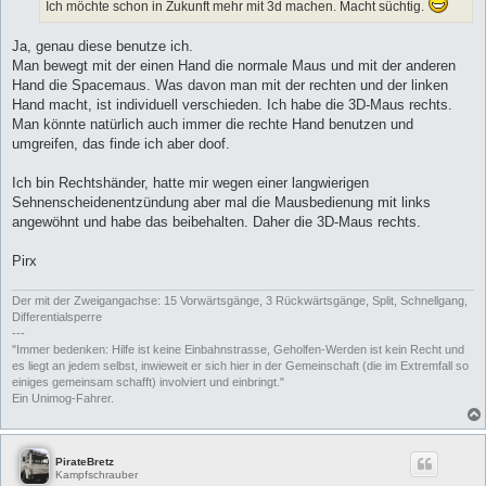
Ich möchte schon in Zukunft mehr mit 3d machen. Macht süchtig.
Ja, genau diese benutze ich.
Man bewegt mit der einen Hand die normale Maus und mit der anderen
Hand die Spacemaus. Was davon man mit der rechten und der linken
Hand macht, ist individuell verschieden. Ich habe die 3D-Maus rechts.
Man könnte natürlich auch immer die rechte Hand benutzen und
umgreifen, das finde ich aber doof.
Ich bin Rechtshänder, hatte mir wegen einer langwierigen
Sehnenscheidenentzündung aber mal die Mausbedienung mit links
angewöhnt und habe das beibehalten. Daher die 3D-Maus rechts.
Pirx
Der mit der Zweigangachse: 15 Vorwärtsgänge, 3 Rückwärtsgänge, Split, Schnellgang,
Differentialsperre
---
"Immer bedenken: Hilfe ist keine Einbahnstrasse, Geholfen-Werden ist kein Recht und
es liegt an jedem selbst, inwieweit er sich hier in der Gemeinschaft (die im Extremfall so
einiges gemeinsam schafft) involviert und einbringt."
Ein Unimog-Fahrer.
PirateBretz
Kampfschrauber