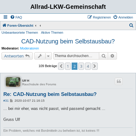
Allrad-LKW-Gemeinschaft
FAQ
Registrieren
Anmelden
S
Foren-Übersicht
Unbeantwortete Themen
Aktive Themen
u
CAD-Nutzung beim Selbstausbau?
c
h
Moderator:
Moderatoren
e
Suche
Erweiterte 
Antworten
1
2
3
4
Vorherige
Nächste
109 Beiträge
Ulf H
Rauchsäule des Forums
Re: CAD-Nutzung beim Selbstausbau?
B
#31
2020-10-07 21:16:15
e
i
... bei mir eher, was nicht passt, wird passend gemacht ...
t
r
a
Gruss Ulf
g
Ein Problem, welches mit Bordmitteln zu beheben ist, ist keines !!!