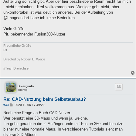
Aufteilung so nicht gibt. Aber der hier beschriebene Raum reicht für mich
- nicht schlanken - Kerl vollkommen aus. Weniger geht nicht, aber
unkomfortabel ist was deutlich anderes. Bei der Aufteilung von
@Imageandart habe ich keine Bedenken.
Viele Grüße
Pit, bekennender Fusion360-Nutzer
Freundliche Grüße
Pit
Directed by Robert B. Weide
#TeamDreiachser
Bikerguido
süchtig
Re: CAD-Nutzung beim Selbstausbau?
B
#43
2020-12-06 17:49:20
e
i
Noch eine Frage an Euch CAD-Nutzer:
t
Wer benutzt eine 3D-Maus und wenn ja, welche.
r
a
Ich gehe gerade in die 2. Anfängerrunde mit Fusion 360 und benutze
g
bisher nur eine normale Maus. In verschiedenen Tutorials sieht man
diverse 3-D Mäuse.