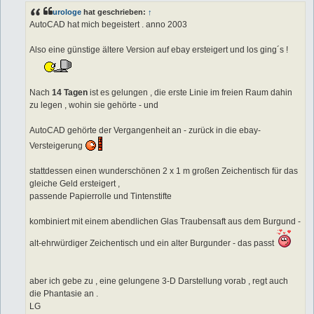
t
urologe
hat geschrieben:
↑
r
a
AutoCAD hat mich begeistert . anno 2003
g
Also eine günstige ältere Version auf ebay ersteigert und los ging´s !
Nach
14 Tagen
ist es gelungen , die erste Linie im freien Raum dahin
zu legen , wohin sie gehörte - und
AutoCAD gehörte der Vergangenheit an - zurück in die ebay-
Versteigerung
stattdessen einen wunderschönen 2 x 1 m großen Zeichentisch für das
gleiche Geld ersteigert ,
passende Papierrolle und Tintenstifte
kombiniert mit einem abendlichen Glas Traubensaft aus dem Burgund -
alt-ehrwürdiger Zeichentisch und ein alter Burgunder - das passt
aber ich gebe zu , eine gelungene 3-D Darstellung vorab , regt auch
die Phantasie an .
LG