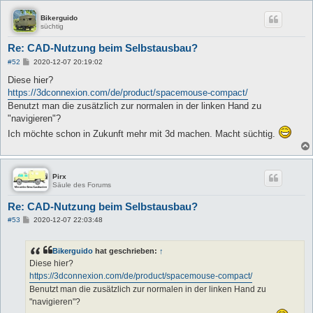
Bikerguido
süchtig
Re: CAD-Nutzung beim Selbstausbau?
B
#52
2020-12-07 20:19:02
e
i
Diese hier?
t
https://3dconnexion.com/de/product/spacemouse-compact/
r
a
Benutzt man die zusätzlich zur normalen in der linken Hand zu
g
"navigieren"?
Ich möchte schon in Zukunft mehr mit 3d machen. Macht süchtig.
Pirx
Säule des Forums
Re: CAD-Nutzung beim Selbstausbau?
B
#53
2020-12-07 22:03:48
e
i
t
Bikerguido
hat geschrieben:
↑
r
a
Diese hier?
g
https://3dconnexion.com/de/product/spacemouse-compact/
Benutzt man die zusätzlich zur normalen in der linken Hand zu
"navigieren"?