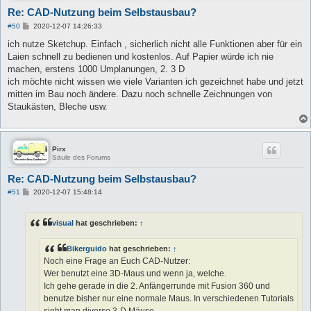
Re: CAD-Nutzung beim Selbstausbau?
B
#50
2020-12-07 14:26:33
e
i
ich nutze Sketchup. Einfach , sicherlich nicht alle Funktionen aber für ein
t
Laien schnell zu bedienen und kostenlos. Auf Papier würde ich nie
r
a
machen, erstens 1000 Umplanungen, 2. 3 D
g
ich möchte nicht wissen wie viele Varianten ich gezeichnet habe und jetzt
mitten im Bau noch ändere. Dazu noch schnelle Zeichnungen von
Staukästen, Bleche usw.
Pirx
Säule des Forums
Re: CAD-Nutzung beim Selbstausbau?
B
#51
2020-12-07 15:48:14
e
i
t
visual
hat geschrieben:
↑
r
a
g
Bikerguido
hat geschrieben:
↑
Noch eine Frage an Euch CAD-Nutzer:
Wer benutzt eine 3D-Maus und wenn ja, welche.
Ich gehe gerade in die 2. Anfängerrunde mit Fusion 360 und
benutze bisher nur eine normale Maus. In verschiedenen Tutorials
sieht man diverse 3-D Mäuse.