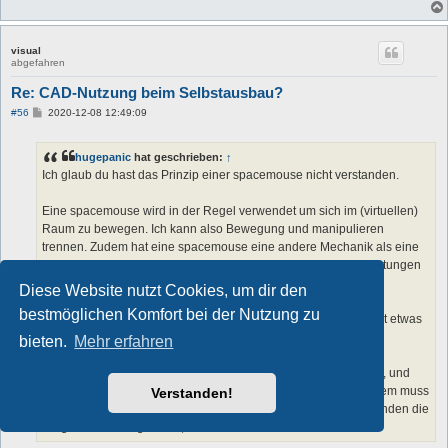
visual
abgefahren
Re: CAD-Nutzung beim Selbstausbau?
B
#56
2020-12-08 12:49:09
e
i
t
hugepanic
hat geschrieben:
↑
r
a
Ich glaub du hast das Prinzip einer spacemouse nicht verstanden.
g
Eine spacemouse wird in der Regel verwendet um sich im (virtuellen)
Raum zu bewegen. Ich kann also Bewegung und manipulieren
trennen. Zudem hat eine spacemouse eine andere Mechanik als eine
normale Maus. Den "Griff" der spacemouse kannst du in 3 Richtungen
verschieben und zugleich um 3 richtung drehen.
Diese Website nutzt Cookies, um dir den
bestmöglichen Komfort bei der Nutzung zu
Man hat also beide Hände an den beiden Mäusen und ist damit etwas
effizienter beim arbeiten.
bieten.
Mehr erfahren
Das setzt aber etwas mehr Koordination in den Händen voraus, und
eine Software die eine spacemouse ordentlich unterstützt. Zudem muss
Verstanden!
man das mögen. Die allermeisten vollzeit Konstrukteure verwenden die
Dinger selten bis garnicht, das ist Geschmackssache.