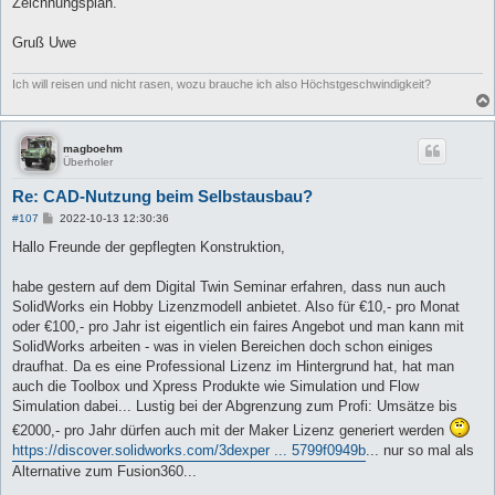
Zeichnungsplan.
Gruß Uwe
Ich will reisen und nicht rasen, wozu brauche ich also Höchstgeschwindigkeit?
magboehm
Überholer
Re: CAD-Nutzung beim Selbstausbau?
B
#107
2022-10-13 12:30:36
e
i
Hallo Freunde der gepflegten Konstruktion,
t
r
a
habe gestern auf dem Digital Twin Seminar erfahren, dass nun auch
g
SolidWorks ein Hobby Lizenzmodell anbietet. Also für €10,- pro Monat
oder €100,- pro Jahr ist eigentlich ein faires Angebot und man kann mit
SolidWorks arbeiten - was in vielen Bereichen doch schon einiges
draufhat. Da es eine Professional Lizenz im Hintergrund hat, hat man
auch die Toolbox und Xpress Produkte wie Simulation und Flow
Simulation dabei... Lustig bei der Abgrenzung zum Profi: Umsätze bis
€2000,- pro Jahr dürfen auch mit der Maker Lizenz generiert werden
https://discover.solidworks.com/3dexper ... 5799f0949b
... nur so mal als
Alternative zum Fusion360...