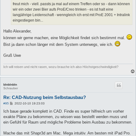
freut mich - viell. passts ja mal auf einem Treffen oder so - dann können
wir ein oder zwei Bier aufs ProE/Creo trinken - es ist halt eine
langjährige Leidenschaft - wenngleich ich erst mit ProE 2001 + Intralink
eingestiegen bin...
Hallo Alexander,
können wir gerne machen, eine Möglichkeit findet sich bestimmt mal.
Bist ja dann schon länger mit dem System unterwegs, wie ich.
Gruß Uwe
Ich will reisen und nicht rasen, wozu brauche ich also Höchstgeschwindigkeit?
blnblnbln
Schrauber
Re: CAD-Nutzung beim Selbstausbau?
B
#95
2022-10-10 19:23:03
e
i
Ich baue gerade komplett in CAD. Finde es super hilfreich um vorher
t
exakte Pläne zu bekommen, zu wissen was bestellt werden muss und
r
a
ein Gefühl für Raum und mögliche Probleme beim Ausbau zu bekommen.
g
Mache das mit Shapr3d am Mac. Mega intuitiv. Am besten mit iPad Pro.