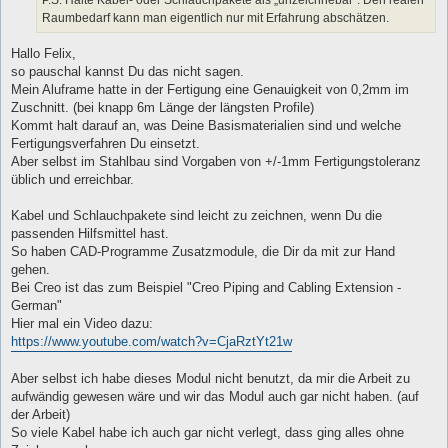
P.S: Halte Kabel- oder Schlauchpakete als „unzeichnebar“. Den realen
Raumbedarf kann man eigentlich nur mit Erfahrung abschätzen.
Hallo Felix,
so pauschal kannst Du das nicht sagen.
Mein Aluframe hatte in der Fertigung eine Genauigkeit von 0,2mm im
Zuschnitt. (bei knapp 6m Länge der längsten Profile)
Kommt halt darauf an, was Deine Basismaterialien sind und welche
Fertigungsverfahren Du einsetzt.
Aber selbst im Stahlbau sind Vorgaben von +/-1mm Fertigungstoleranz
üblich und erreichbar.
Kabel und Schlauchpakete sind leicht zu zeichnen, wenn Du die
passenden Hilfsmittel hast.
So haben CAD-Programme Zusatzmodule, die Dir da mit zur Hand
gehen.
Bei Creo ist das zum Beispiel "Creo Piping and Cabling Extension -
German"
Hier mal ein Video dazu:
https://www.youtube.com/watch?v=CjaRztYt21w
Aber selbst ich habe dieses Modul nicht benutzt, da mir die Arbeit zu
aufwändig gewesen wäre und wir das Modul auch gar nicht haben. (auf
der Arbeit)
So viele Kabel habe ich auch gar nicht verlegt, dass ging alles ohne