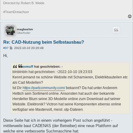
Directed by Robert B. Weide
#TeamDreiachser
magboehm
Überholer
Re: CAD-Nutzung beim Selbstausbau?
B
#97
2022-10-10 20:20:48
e
i
Hi,
t
r
a
exmuff
hat geschrieben:
↑
g
blnblnbln hat geschrieben: ↑2022-10-10 19:23:03
Kennt jemand ne schöne Website mit Scharnieren, Elektrikbauteilen etc
als Cad Modellen?
Ist Dir
https://partcommunity.com/
bekannt? Da hat unter Anderem
Hettich sein Sortiment online. Ansonsten hat auch der bekannte
Hersteller Blum seine 3D-Modelle online zum Download auf seiner
Website. Elektronik? Victron hat seine Komponenten ebenso online
verfügbar wie Mastervolt, meist .stp-Dateien.
Diese Seite hat ich in einem vorherigem Post schon angeführt -
mittlerweile baut CADENAS (der Betreiber) eine neue Plattform auf
welche eine verbesserte Suchmaschine hat: