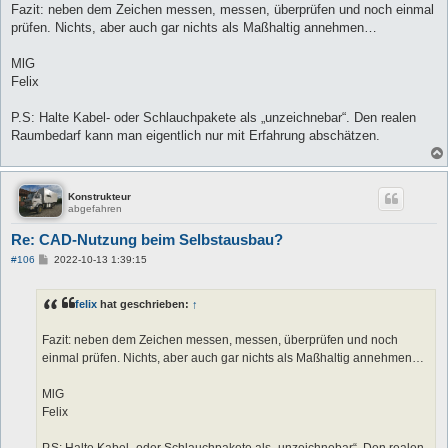
Fazit: neben dem Zeichen messen, messen, überprüfen und noch einmal
prüfen. Nichts, aber auch gar nichts als Maßhaltig annehmen…
MlG
Felix
P.S: Halte Kabel- oder Schlauchpakete als „unzeichnebar“. Den realen
Raumbedarf kann man eigentlich nur mit Erfahrung abschätzen.
Konstrukteur
abgefahren
Re: CAD-Nutzung beim Selbstausbau?
B
#106
2022-10-13 1:39:15
e
i
t
felix
hat geschrieben:
↑
r
a
g
Fazit: neben dem Zeichen messen, messen, überprüfen und noch
einmal prüfen. Nichts, aber auch gar nichts als Maßhaltig annehmen…
MlG
Felix