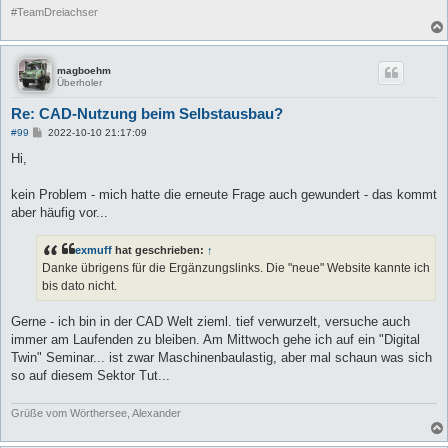
#TeamDreiachser
magboehm
Überholer
Re: CAD-Nutzung beim Selbstausbau?
B
#99
2022-10-10 21:17:09
e
i
Hi,
t
r
a
kein Problem - mich hatte die erneute Frage auch gewundert - das kommt
g
aber häufig vor...
exmuff
hat geschrieben:
↑
Danke übrigens für die Ergänzungslinks. Die "neue" Website kannte ich
bis dato nicht.
Gerne - ich bin in der CAD Welt zieml. tief verwurzelt, versuche auch
immer am Laufenden zu bleiben. Am Mittwoch gehe ich auf ein "Digital
Twin" Seminar... ist zwar Maschinenbaulastig, aber mal schaun was sich
so auf diesem Sektor Tut...
Grüße vom Wörthersee, Alexander