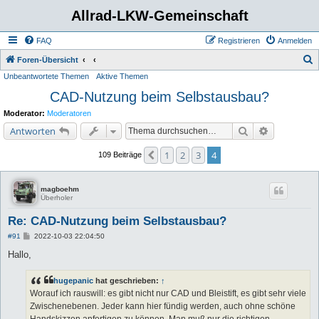
Allrad-LKW-Gemeinschaft
FAQ
Registrieren
Anmelden
S
Foren-Übersicht
Unbeantwortete Themen
Aktive Themen
u
CAD-Nutzung beim Selbstausbau?
c
h
Moderator:
Moderatoren
e
Suche
Erweiterte 
Antworten
1
2
3
4
Vorherige
109 Beiträge
magboehm
Überholer
Re: CAD-Nutzung beim Selbstausbau?
B
#91
2022-10-03 22:04:50
e
i
Hallo,
t
r
a
hugepanic
hat geschrieben:
↑
g
Worauf ich rauswill: es gibt nicht nur CAD und Bleistift, es gibt sehr viele
Zwischenebenen. Jeder kann hier fündig werden, auch ohne schöne
Handskizzen anfertigen zu können. Man muß nur die richtigen