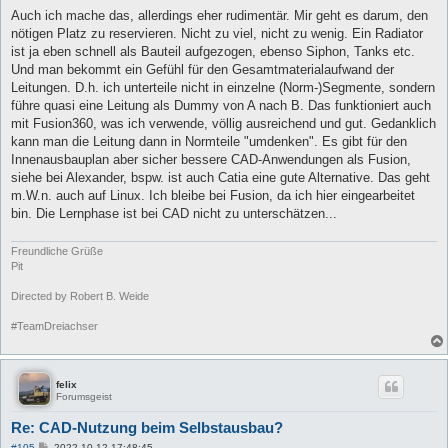
Auch ich mache das, allerdings eher rudimentär. Mir geht es darum, den
nötigen Platz zu reservieren. Nicht zu viel, nicht zu wenig. Ein Radiator
ist ja eben schnell als Bauteil aufgezogen, ebenso Siphon, Tanks etc.
Und man bekommt ein Gefühl für den Gesamtmaterialaufwand der
Leitungen. D.h. ich unterteile nicht in einzelne (Norm-)Segmente, sondern
führe quasi eine Leitung als Dummy von A nach B. Das funktioniert auch
mit Fusion360, was ich verwende, völlig ausreichend und gut. Gedanklich
kann man die Leitung dann in Normteile "umdenken". Es gibt für den
Innenausbauplan aber sicher bessere CAD-Anwendungen als Fusion,
siehe bei Alexander, bspw. ist auch Catia eine gute Alternative. Das geht
m.W.n. auch auf Linux. Ich bleibe bei Fusion, da ich hier eingearbeitet
bin. Die Lernphase ist bei CAD nicht zu unterschätzen...
Freundliche Grüße
Pit
Directed by Robert B. Weide
#TeamDreiachser
felix
Forumsgeist
Re: CAD-Nutzung beim Selbstausbau?
B
#105
2022-10-12 17:48:45