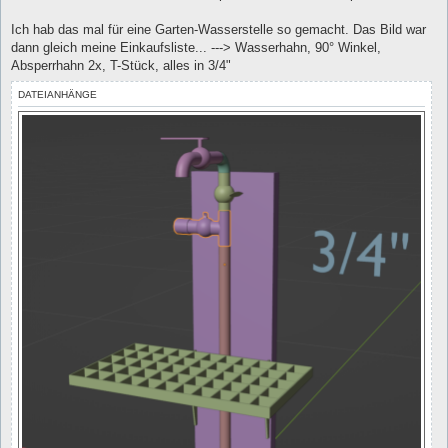
Ich hab das mal für eine Garten-Wasserstelle so gemacht. Das Bild war
dann gleich meine Einkaufsliste... ---> Wasserhahn, 90° Winkel,
Absperrhahn 2x, T-Stück, alles in 3/4"
DATEIANHÄNGE