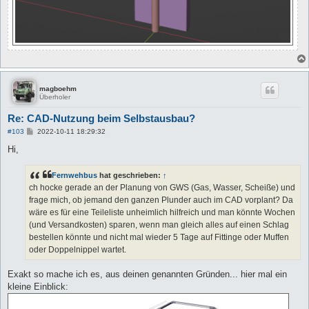
magboehm
Überholer
Re: CAD-Nutzung beim Selbstausbau?
B
#103
2022-10-11 18:29:32
e
i
Hi,
t
r
a
Fernwehbus
hat geschrieben:
↑
g
ch hocke gerade an der Planung von GWS (Gas, Wasser, Scheiße) und
frage mich, ob jemand den ganzen Plunder auch im CAD vorplant? Da
wäre es für eine Teileliste unheimlich hilfreich und man könnte Wochen
(und Versandkosten) sparen, wenn man gleich alles auf einen Schlag
bestellen könnte und nicht mal wieder 5 Tage auf Fittinge oder Muffen
oder Doppelnippel wartet.
Exakt so mache ich es, aus deinen genannten Gründen... hier mal ein
kleine Einblick: