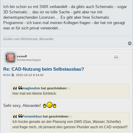
Ich bin schon so mit SWX verbandelt - da gibts auch Schematic - sogar
3D Schematic... das ist ne tolle Sache - geht aber nur mit
dementsprechenden Lizenzen.... Es gibt aber freie Schematic
Programme - ich kann mal meinen Kollegen fragen - der hat mir gesagt
was er für sich privat verwendet....
Grüße vom Wörthersee, Alexander
exmuff
Schlammschipper
Re: CAD-Nutzung beim Selbstausbau?
B
#104
2022-10-12 9:14:42
e
i
t
magboehm
hat geschrieben:
↑
r
a
hier mal ein kleine Einblick:
g
Sehr sexy, Alexander!
Fernwehbus
hat geschrieben:
↑
Ich hocke gerade an der Planung von GWS (Gas, Wasser, Scheiße)
und frage mich, ob jemand den ganzen Plunder auch im CAD vorplant?