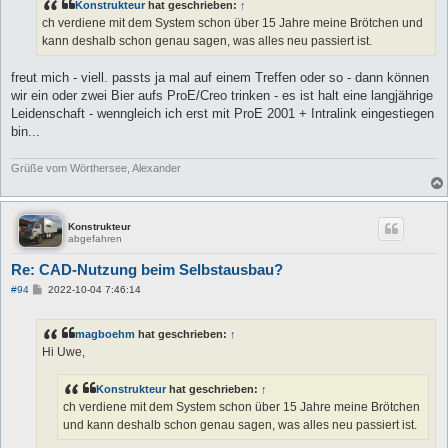
a
Konstrukteur
hat geschrieben:
↑
g
ch verdiene mit dem System schon über 15 Jahre meine Brötchen und
kann deshalb schon genau sagen, was alles neu passiert ist.
freut mich - viell. passts ja mal auf einem Treffen oder so - dann können
wir ein oder zwei Bier aufs ProE/Creo trinken - es ist halt eine langjährige
Leidenschaft - wenngleich ich erst mit ProE 2001 + Intralink eingestiegen
bin...
Grüße vom Wörthersee, Alexander
Konstrukteur
abgefahren
Re: CAD-Nutzung beim Selbstausbau?
B
#94
2022-10-04 7:46:14
e
i
t
magboehm
hat geschrieben:
↑
r
a
Hi Uwe,
g
Konstrukteur
hat geschrieben:
↑
ch verdiene mit dem System schon über 15 Jahre meine Brötchen
und kann deshalb schon genau sagen, was alles neu passiert ist.