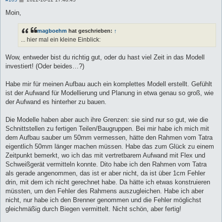
e
i
Moin,
t
r
a
magboehm
hat geschrieben:
↑
g
... hier mal ein kleine Einblick:
Wow, entweder bist du richtig gut, oder du hast viel Zeit in das Modell
investiert! (Oder beides…?)
Habe mir für meinen Aufbau auch ein komplettes Modell erstellt. Gefühlt
ist der Aufwand für Modellierung und Planung in etwa genau so groß, wie
der Aufwand es hinterher zu bauen.
Die Modelle haben aber auch ihre Grenzen: sie sind nur so gut, wie die
Schnittstellen zu fertigen Teilen/Baugruppen. Bei mir habe ich mich mit
dem Aufbau sauber um 50mm vermessen, hätte den Rahmen vom Tatra
eigentlich 50mm länger machen müssen. Habe das zum Glück zu einem
Zeitpunkt bemerkt, wo ich das mit vertretbarem Aufwand mit Flex und
Schweißgerät vermitteln konnte. Dito habe ich den Rahmen vom Tatra
als gerade angenommen, das ist er aber nicht, da ist über 1cm Fehler
drin, mit dem ich nicht gerechnet habe. Da hätte ich etwas konstruieren
müssten, um den Fehler des Rahmens auszugleichen. Habe ich aber
nicht, nur habe ich den Brenner genommen und die Fehler möglichst
gleichmäßig durch Biegen vermittelt. Nicht schön, aber fertig!