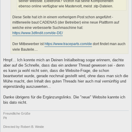
seiner Website. Elektronik? Victron hat seine Komponenten
ebenso online verfügbar wie Mastervolt, meist .stp-Dateien.
Diese Seite hat ich in einem vorherigem Post schon angeführt -
mittlerweile baut CADENAS (der Betreiber) eine neue Plattform auf
welche eine verbesserte Suchmaschine hat:
https://www.3dfindit.com/de-DE/
Der Mitbewerber ist
https://www.traceparts.com/de
dort findet man auch
viele Bauteile....
Hmpf... Ich konnte mich an Deinen Initialbeitrag sogar erinnern, dachte
aber auf die Schnelle, dass das ein anderer Thread gewesen sei - denn
es kann ja wohl nicht sein, dass die Website-Frage, die schon
beantwortet wurde, gerade nochmal gestellt wird, ohne dass man sich die
Mühe macht, den Inhalt des guten Threads hier auch mal vernünftig und
eigenständig auszuwerten...
Danke übrigens für die Ergänzungslinks. Die "neue" Website kannte ich
bis dato nicht.
Freundliche Grüße
Pit
Directed by Robert B. Weide