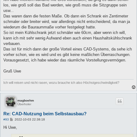
los, wie groß soll das Bad werden, wie groß muss die Sitzgruppe sein
usw...
Das waren dann die festen Maße. Ob dann ein Schrank ein Zentimeter
schmaler oder breiter wird, war allerdings nicht entscheidend, da man ja
wiederum die Bauraummaße vorher festgelegt hatte.
So ist mein Kühlschrank jetzt schmäler wie 60cm, aber wenn ich will,
kann ich mit sehr wenig Aufwand eben auch einen Haushaltskühlschrank
verbauen.
Das ist für mich dann der große Vorteil eines CAD-Systems, da sehe ich
vorher schon, wie es wird und es gibt keine maßlichen Überraschungen.
Vorausgesetzt, ich habe wieder das räumliche Vorstellungsvermögen.
Gruß Uwe
Ich will reisen und nicht rasen, wozu brauche ich also Höchstgeschwindigkeit?
magboehm
Überholer
Re: CAD-Nutzung beim Selbstausbau?
B
#93
2022-10-03 22:38:18
e
i
Hi Uwe,
t
r