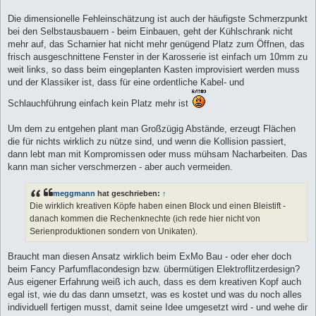
Die dimensionelle Fehleinschätzung ist auch der häufigste Schmerzpunkt
bei den Selbstausbauern - beim Einbauen, geht der Kühlschrank nicht
mehr auf, das Scharnier hat nicht mehr genügend Platz zum Öffnen, das
frisch ausgeschnittene Fenster in der Karosserie ist einfach um 10mm zu
weit links, so dass beim eingeplanten Kasten improvisiert werden muss
und der Klassiker ist, dass für eine ordentliche Kabel- und
Schlauchführung einfach kein Platz mehr ist
Um dem zu entgehen plant man Großzügig Abstände, erzeugt Flächen
die für nichts wirklich zu nütze sind, und wenn die Kollision passiert,
dann lebt man mit Kompromissen oder muss mühsam Nacharbeiten. Das
kann man sicher verschmerzen - aber auch vermeiden.
meggmann
hat geschrieben:
↑
Die wirklich kreativen Köpfe haben einen Block und einen Bleistift -
danach kommen die Rechenknechte (ich rede hier nicht von
Serienproduktionen sondern von Unikaten).
Braucht man diesen Ansatz wirklich beim ExMo Bau - oder eher doch
beim Fancy Parfumflacondesign bzw. übermütigen Elektroflitzerdesign?
Aus eigener Erfahrung weiß ich auch, dass es dem kreativen Kopf auch
egal ist, wie du das dann umsetzt, was es kostet und was du noch alles
individuell fertigen musst, damit seine Idee umgesetzt wird - und wehe dir