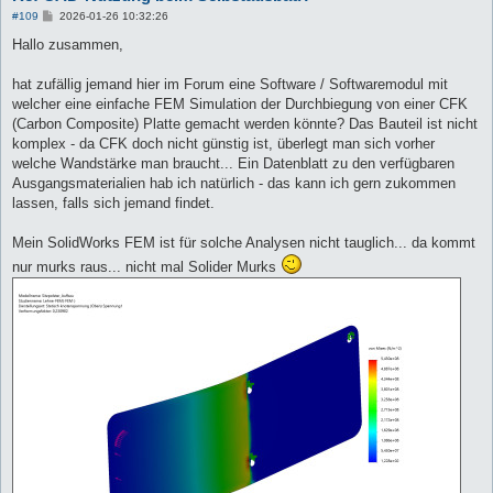
B
#109
2026-01-26 10:32:26
e
i
Hallo zusammen,
t
r
a
hat zufällig jemand hier im Forum eine Software / Softwaremodul mit
g
welcher eine einfache FEM Simulation der Durchbiegung von einer CFK
(Carbon Composite) Platte gemacht werden könnte? Das Bauteil ist nicht
komplex - da CFK doch nicht günstig ist, überlegt man sich vorher
welche Wandstärke man braucht... Ein Datenblatt zu den verfügbaren
Ausgangsmaterialien hab ich natürlich - das kann ich gern zukommen
lassen, falls sich jemand findet.
Mein SolidWorks FEM ist für solche Analysen nicht tauglich... da kommt
nur murks raus... nicht mal Solider Murks