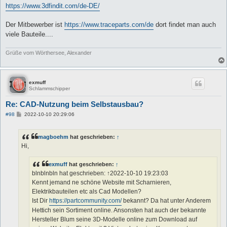
https://www.3dfindit.com/de-DE/
Der Mitbewerber ist
https://www.traceparts.com/de
dort findet man auch
viele Bauteile....
Grüße vom Wörthersee, Alexander
exmuff
Schlammschipper
Re: CAD-Nutzung beim Selbstausbau?
B
#98
2022-10-10 20:29:06
e
i
t
magboehm
hat geschrieben:
↑
r
a
Hi,
g
exmuff
hat geschrieben:
↑
blnblnbln hat geschrieben: ↑2022-10-10 19:23:03
Kennt jemand ne schöne Website mit Scharnieren,
Elektrikbauteilen etc als Cad Modellen?
Ist Dir
https://partcommunity.com/
bekannt? Da hat unter Anderem
Hettich sein Sortiment online. Ansonsten hat auch der bekannte
Hersteller Blum seine 3D-Modelle online zum Download auf