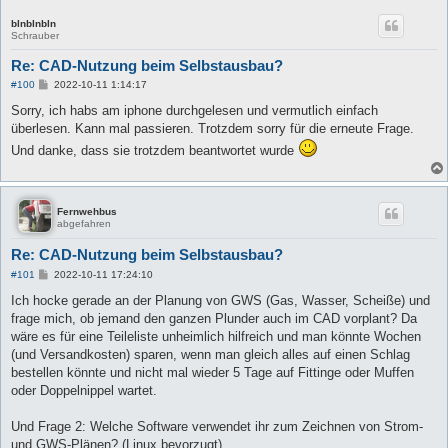
blnblnbln
Schrauber
Re: CAD-Nutzung beim Selbstausbau?
B
#100
2022-10-11 1:14:17
e
i
Sorry, ich habs am iphone durchgelesen und vermutlich einfach
t
überlesen. Kann mal passieren. Trotzdem sorry für die erneute Frage.
r
a
Und danke, dass sie trotzdem beantwortet wurde
g
Fernwehbus
abgefahren
Re: CAD-Nutzung beim Selbstausbau?
B
#101
2022-10-11 17:24:10
e
i
Ich hocke gerade an der Planung von GWS (Gas, Wasser, Scheiße) und
t
frage mich, ob jemand den ganzen Plunder auch im CAD vorplant? Da
r
a
wäre es für eine Teileliste unheimlich hilfreich und man könnte Wochen
g
(und Versandkosten) sparen, wenn man gleich alles auf einen Schlag
bestellen könnte und nicht mal wieder 5 Tage auf Fittinge oder Muffen
oder Doppelnippel wartet.
Und Frage 2: Welche Software verwendet ihr zum Zeichnen von Strom-
und GWS-Plänen? (Linux bevorzugt)