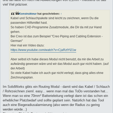
viel Viel präziser.
Konstrukteur
hat geschrieben:
↑
Kabel und Schlauchpakete sind leicht zu zeichnen, wenn Du die
passenden Hilfsmittel hast.
So haben CAD-Programme Zusatzmodule, die Dir da mit zur Hand
gehen.
Bei Creo ist das zum Beispiel "Creo Piping and Cabling Extension -
German"
Hier mal ein Video dazu:
https://www.youtube.com/watch?v=CjaRztYt21w
Aber selbst ich habe dieses Modul nicht benutzt, da mir die Arbeit zu
aufwändig gewesen wäre und wir das Modul auch gar nicht haben. (auf
der Arbeit)
So viele Kabel habe ich auch gar nicht verlegt, dass ging alles ohne
Zeichnungsplan.
Im SolidWorks gibts ein Routing Modul - damit wird das Kabel / Schlauch
/ Rohrzeichnen zieml. easy... wenn man mal das ToDo verstanden hat...
Wenn man so eine 70mm² Batterieleitung verlegt dann ist das schon ein
erheblicher Platzbedarf und sollte geplant sein. Natürlich hat das Tool
auch eine Biegeradiusalarmierung (also wenn der Radius zu gering
werden würde...)