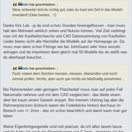
felix
hat geschrieben:
↑
Wow, entweder bist du richtig gut, oder du hast viel Zeit in das Modell
investiert! (Oder beides…?)
Danke fürs Lob - ja da sind schon Stunden hineingeflossen - man muss
halt den Mehrwert wirklich sehen und Nutzen können. Viel Zeit verbringt
man mit der Kaufteilrecherche und CAD Datensammlung von Kaufteilen.
Leider bieten nicht alle Hersteller die Modelle auf der Homepage an. Da
muss man dann schon Fittinge wie bei JohnGuest oder Voss einzeln
anfragen und da importierst dann gleich mal 50 Modelle bis du weißt was
du überhaupt brauchst....
felix
hat geschrieben:
↑
Fazit: neben dem Zeichen messen, messen, überprüfen und noch
einmal prüfen. Nichts, aber auch gar nichts als Maßhaltig annehmen…
Bei Rahmenteilen oder geringem Platzbedarf muss man auf jeden Fall
Naturmaße nehmen und mit dem CAD vergleichen - das bleibt einem
aber bei kaum einem Gewerk erspart. Bei meinem Unimog lag aber die
Rahmenpräzision (kritisch waren die Federböcke hinten) durchaus im
Bereich von +/- 2mm - das ist schon beachtlich und damit kann man gut
leben.
Meine Eigenfertigungsteile sind viel präziser, da ich alles lasern lasse
und da hatte ich noch nie Abweichungen von 0,2mm - meistens ist das