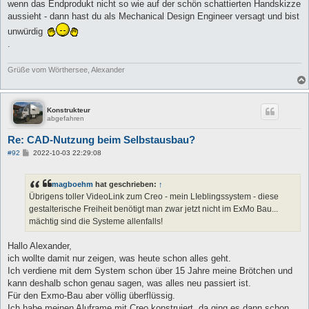
wenn das Endprodukt nicht so wie auf der schön schattierten Handskizze
aussieht - dann hast du als Mechanical Design Engineer versagt und bist
unwürdig
.
Grüße vom Wörthersee, Alexander
Konstrukteur
abgefahren
Re: CAD-Nutzung beim Selbstausbau?
B
#92
2022-10-03 22:29:08
e
i
t
magboehm
hat geschrieben:
↑
r
a
Übrigens toller VideoLink zum Creo - mein LIeblingssystem - diese
g
gestalterische Freiheit benötigt man zwar jetzt nicht im ExMo Bau...
mächtig sind die Systeme allenfalls!
Hallo Alexander,
ich wollte damit nur zeigen, was heute schon alles geht.
Ich verdiene mit dem System schon über 15 Jahre meine Brötchen und
kann deshalb schon genau sagen, was alles neu passiert ist.
Für den Exmo-Bau aber völlig überflüssig.
Ich habe meinen Aluframe mit Creo konstruiert, da ging es dann schon