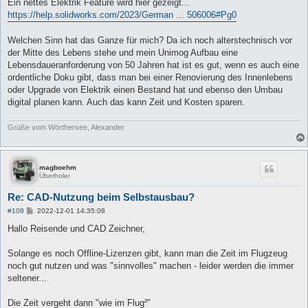
Ein nettes Elektrik Feature wird hier gezeigt...
https://help.solidworks.com/2023/German ... 506006#Pg0
Welchen Sinn hat das Ganze für mich? Da ich noch alterstechnisch vor
der Mitte des Lebens stehe und mein Unimog Aufbau eine
Lebensdaueranforderung von 50 Jahren hat ist es gut, wenn es auch eine
ordentliche Doku gibt, dass man bei einer Renovierung des Innenlebens
oder Upgrade von Elektrik einen Bestand hat und ebenso den Umbau
digital planen kann. Auch das kann Zeit und Kosten sparen.
Grüße vom Wörthersee, Alexander
magboehm
Überholer
Re: CAD-Nutzung beim Selbstausbau?
B
#108
2022-12-01 14:35:08
e
i
Hallo Reisende und CAD Zeichner,
t
r
a
Solange es noch Offline-Lizenzen gibt, kann man die Zeit im Flugzeug
g
noch gut nutzen und was "sinnvolles" machen - leider werden die immer
seltener...
Die Zeit vergeht dann "wie im Flug²"