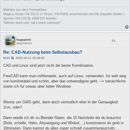
Matthias aus dem Fernwehbus
Magirus Deutz FM 232 D 17 FA (ex. FW RW3) unverheiratet mit 20ft Zeppelin-Shelter |
Sprinter 318 CDI Bj. 2008 DIY-Ausbau
"Wenn's nicht rußt, hat's keine Leistung!"
hugepanic
abgefahren
Re: CAD-Nutzung beim Selbstausbau?
B
#102
2022-10-11 18:18:43
e
i
CAD und Linux sind jetzt nicht die beste Kombination.
t
r
a
FreeCAD kann man mittlerweile, auch auf Linux, verwenden. Ist weit weg
g
von komfortabel und schön, aber das notwendigste geht ---> tatsächliche
starte ich für sowas aber lieber Windows
Wenns um GWS geht, dann doch vermutlich eher in der Genauigkeit
1cm, oder?
Dann würde ich dir zu Blender Raten. die 10 Normteile die du brauchst
(Rohr, schelle, Hahn, Abzweigung und Winkel,...) konstruierst du grob in
10minuten. Dann kannst du alles super schnell zusammenpuzzeln....