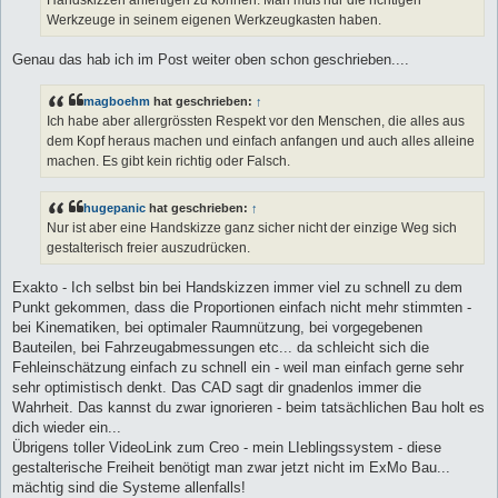
Werkzeuge in seinem eigenen Werkzeugkasten haben.
Genau das hab ich im Post weiter oben schon geschrieben....
magboehm
hat geschrieben:
↑
Ich habe aber allergrössten Respekt vor den Menschen, die alles aus
dem Kopf heraus machen und einfach anfangen und auch alles alleine
machen. Es gibt kein richtig oder Falsch.
hugepanic
hat geschrieben:
↑
Nur ist aber eine Handskizze ganz sicher nicht der einzige Weg sich
gestalterisch freier auszudrücken.
Exakto - Ich selbst bin bei Handskizzen immer viel zu schnell zu dem
Punkt gekommen, dass die Proportionen einfach nicht mehr stimmten -
bei Kinematiken, bei optimaler Raumnützung, bei vorgegebenen
Bauteilen, bei Fahrzeugabmessungen etc... da schleicht sich die
Fehleinschätzung einfach zu schnell ein - weil man einfach gerne sehr
sehr optimistisch denkt. Das CAD sagt dir gnadenlos immer die
Wahrheit. Das kannst du zwar ignorieren - beim tatsächlichen Bau holt es
dich wieder ein...
Übrigens toller VideoLink zum Creo - mein LIeblingssystem - diese
gestalterische Freiheit benötigt man zwar jetzt nicht im ExMo Bau...
mächtig sind die Systeme allenfalls!