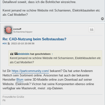
Detaillevel soweit, dass ich die Bohrlöcher einzeichne.
Kennt jemand ne schöne Website mit Scharnieren, Elektrikbauteilen etc
als Cad Modellen?
exmuff
Schlammschipper
Re: CAD-Nutzung beim Selbstausbau?
B
#96
2022-10-10 20:08:56
e
i
t
blnblnbln
hat geschrieben:
↑
r
a
Kennt jemand ne schöne Website mit Scharnieren, Elektrikbauteilen etc
g
als Cad Modellen?
Ist Dir
https://partcommunity.com/
bekannt? Da hat unter Anderem
Hettich sein Sortiment online. Ansonsten hat auch der bekannte
Hersteller
Blum
seine 3D-Modelle online zum Download auf seiner
Website. Elektronik? Victron hat seine Komponenten ebenso online
verfügbar wie Mastervolt, meist .stp-Dateien.
Freundliche Grüße
Pit