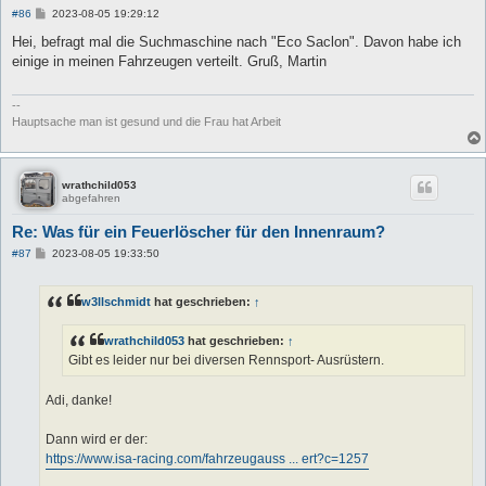
B
#86
2023-08-05 19:29:12
e
i
Hei, befragt mal die Suchmaschine nach "Eco Saclon". Davon habe ich
t
einige in meinen Fahrzeugen verteilt. Gruß, Martin
r
a
g
--
Hauptsache man ist gesund und die Frau hat Arbeit
wrathchild053
abgefahren
Re: Was für ein Feuerlöscher für den Innenraum?
B
#87
2023-08-05 19:33:50
e
i
t
w3llschmidt
hat geschrieben:
↑
r
a
g
wrathchild053
hat geschrieben:
↑
Gibt es leider nur bei diversen Rennsport- Ausrüstern.
Adi, danke!
Dann wird er der:
https://www.isa-racing.com/fahrzeugauss ... ert?c=1257