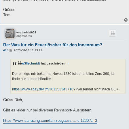
Grüsse
Tom
wrathchild053
abgefahren
Re: Was für ein Feuerlöscher für den Innenraum?
B
#83
2023-08-04 11:13:22
e
i
t
w3llschmidt
hat geschrieben:
↑
r
a
g
Der einzige mir bekannte Novec 1230 ist der Lifeline Zero 360, ich
finde nur keinen Händler.
https://www.ebay.de/itm/361353343710
? (versendet nicht nach GER)
Grüss Dich,
Gibt es leider nur bei diversen Rennsport- Ausrüstern.
https://www.isa-racing.com/fahrzeugauss ... c-1230?c=3