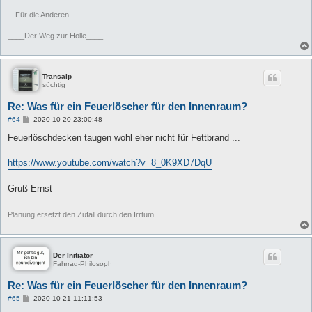
-- Für die Anderen .....
_________________________
____Der Weg zur Hölle____
Transalp
süchtig
Re: Was für ein Feuerlöscher für den Innenraum?
B
#64
2020-10-20 23:00:48
e
i
Feuerlöschdecken taugen wohl eher nicht für Fettbrand ...
t
r
a
https://www.youtube.com/watch?v=8_0K9XD7DqU
g
Gruß Ernst
Planung ersetzt den Zufall durch den Irrtum
Der Initiator
Fahrrad-Philosoph
Re: Was für ein Feuerlöscher für den Innenraum?
B
#65
2020-10-21 11:11:53
e