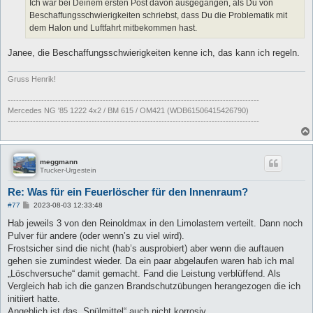
Ich war bei Deinem ersten Post davon ausgegangen, als Du von
g
Beschaffungsschwierigkeiten schriebst, dass Du die Problematik mit
dem Halon und Luftfahrt mitbekommen hast.
Janee, die Beschaffungsschwierigkeiten kenne ich, das kann ich regeln.
Gruss Henrik!
------------------------------------------------------------------------------------------
Mercedes NG '85 1222 4x2 / BM 615 / OM421 (WDB61506415426790)
------------------------------------------------------------------------------------------
meggmann
Trucker-Urgestein
Re: Was für ein Feuerlöscher für den Innenraum?
B
#77
2023-08-03 12:33:48
e
i
Hab jeweils 3 von den Reinoldmax in den Limolastern verteilt. Dann noch
t
Pulver für andere (oder wenn’s zu viel wird).
r
a
Frostsicher sind die nicht (hab’s ausprobiert) aber wenn die auftauen
g
gehen sie zumindest wieder. Da ein paar abgelaufen waren hab ich mal
„Löschversuche“ damit gemacht. Fand die Leistung verblüffend. Als
Vergleich hab ich die ganzen Brandschutzübungen herangezogen die ich
initiiert hatte.
Angeblich ist das „Spülmittel“ auch nicht korrosiv.