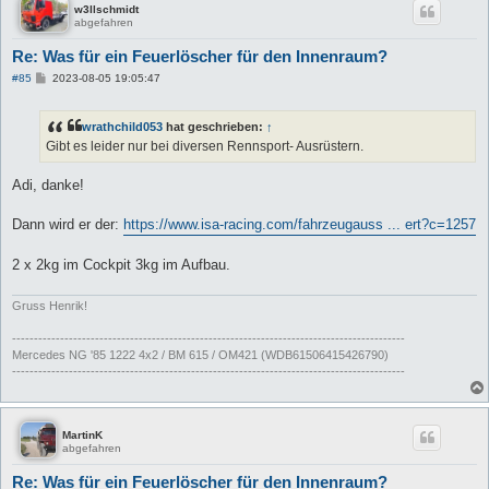
w3llschmidt
abgefahren
Re: Was für ein Feuerlöscher für den Innenraum?
B
#85
2023-08-05 19:05:47
e
i
t
wrathchild053
hat geschrieben:
↑
r
a
Gibt es leider nur bei diversen Rennsport- Ausrüstern.
g
Adi, danke!
Dann wird er der:
https://www.isa-racing.com/fahrzeugauss ... ert?c=1257
2 x 2kg im Cockpit 3kg im Aufbau.
Gruss Henrik!
------------------------------------------------------------------------------------------
Mercedes NG '85 1222 4x2 / BM 615 / OM421 (WDB61506415426790)
------------------------------------------------------------------------------------------
MartinK
abgefahren
Re: Was für ein Feuerlöscher für den Innenraum?