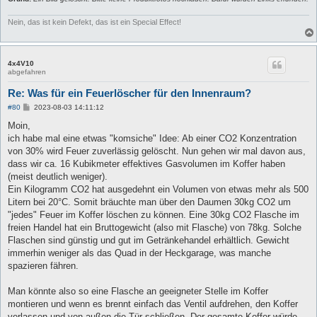
Nein, das ist kein Defekt, das ist ein Special Effect!
4x4V10
abgefahren
Re: Was für ein Feuerlöscher für den Innenraum?
B
#80
2023-08-03 14:11:12
e
i
Moin,
t
ich habe mal eine etwas "komsiche" Idee: Ab einer CO2 Konzentration
r
a
von 30% wird Feuer zuverlässig gelöscht. Nun gehen wir mal davon aus,
g
dass wir ca. 16 Kubikmeter effektives Gasvolumen im Koffer haben
(meist deutlich weniger).
Ein Kilogramm CO2 hat ausgedehnt ein Volumen von etwas mehr als 500
Litern bei 20°C. Somit bräuchte man über den Daumen 30kg CO2 um
"jedes" Feuer im Koffer löschen zu können. Eine 30kg CO2 Flasche im
freien Handel hat ein Bruttogewicht (also mit Flasche) von 78kg. Solche
Flaschen sind günstig und gut im Getränkehandel erhältlich. Gewicht
immerhin weniger als das Quad in der Heckgarage, was manche
spazieren fähren.
Man könnte also so eine Flasche an geeigneter Stelle im Koffer
montieren und wenn es brennt einfach das Ventil aufdrehen, den Koffer
verlassen und von außen die Tür schließen. Der gesamte Koffer würde