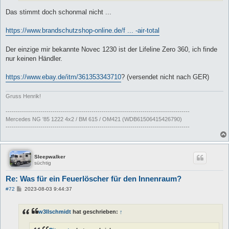
Das stimmt doch schonmal nicht ...
https://www.brandschutzshop-online.de/f ... -air-total
Der einzige mir bekannte Novec 1230 ist der Lifeline Zero 360, ich finde
nur keinen Händler.
https://www.ebay.de/itm/361353343710
? (versendet nicht nach GER)
Gruss Henrik!
------------------------------------------------------------------------------------------
Mercedes NG '85 1222 4x2 / BM 615 / OM421 (WDB61506415426790)
------------------------------------------------------------------------------------------
Sleepwalker
süchtig
Re: Was für ein Feuerlöscher für den Innenraum?
B
#72
2023-08-03 9:44:37
e
i
t
w3llschmidt
hat geschrieben:
↑
r
a
g