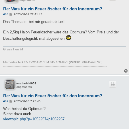
Re: Was für ein Feuerlöscher für den Innenraum?
B
#68
2023-08-02 22:41:43
e
i
Das Thema ist bei mir gerade aktuell.
t
r
a
Ein 2,5kg Halon Feuerlöscher wäre das Optimum? Vom Preis und der
g
Beschaffungslogistik mal abgesehen
Gruss Henrik!
------------------------------------------------------------------------------------------
Mercedes NG '85 1222 4x2 / BM 615 / OM421 (WDB61506415426790)
------------------------------------------------------------------------------------------
wrathchild053
abgefahren
Re: Was für ein Feuerlöscher für den Innenraum?
B
#69
2023-08-03 7:23:45
e
i
Was heisst da Optimum?
t
Siehe dazu auch...
r
a
viewtopic.php?p=1052257#p1052257
g