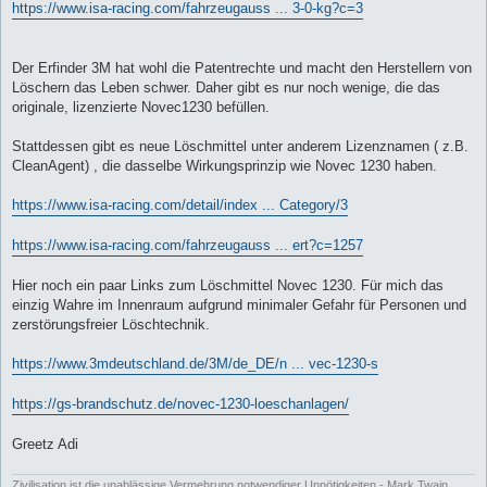
https://www.isa-racing.com/fahrzeugauss ... 3-0-kg?c=3
Der Erfinder 3M hat wohl die Patentrechte und macht den Herstellern von
Löschern das Leben schwer. Daher gibt es nur noch wenige, die das
originale, lizenzierte Novec1230 befüllen.
Stattdessen gibt es neue Löschmittel unter anderem Lizenznamen ( z.B.
CleanAgent) , die dasselbe Wirkungsprinzip wie Novec 1230 haben.
https://www.isa-racing.com/detail/index ... Category/3
https://www.isa-racing.com/fahrzeugauss ... ert?c=1257
Hier noch ein paar Links zum Löschmittel Novec 1230. Für mich das
einzig Wahre im Innenraum aufgrund minimaler Gefahr für Personen und
zerstörungsfreier Löschtechnik.
https://www.3mdeutschland.de/3M/de_DE/n ... vec-1230-s
https://gs-brandschutz.de/novec-1230-loeschanlagen/
Greetz Adi
Zivilisation ist die unablässige Vermehrung notwendiger Unnötigkeiten - Mark Twain