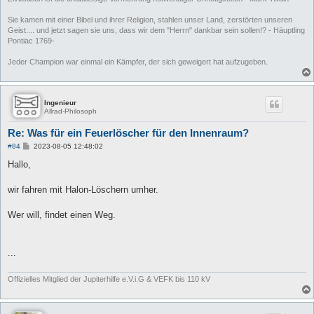
Sie kamen mit einer Bibel und ihrer Religion, stahlen unser Land, zerstörten unseren
Geist.... und jetzt sagen sie uns, dass wir dem "Herrn" dankbar sein sollen!? - Häuptling
Pontiac 1769-
Jeder Champion war einmal ein Kämpfer, der sich geweigert hat aufzugeben.
Ingenieur
Allrad-Philosoph
Re: Was für ein Feuerlöscher für den Innenraum?
B
#84
2023-08-05 12:48:02
e
i
Hallo,
t
r
a
wir fahren mit Halon-Löschern umher.
g
Wer will, findet einen Weg.
...
Offizielles Mitglied der Jupiterhilfe e.V.i.G & VEFK bis 110 kV