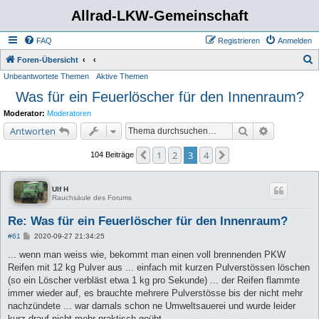
Allrad-LKW-Gemeinschaft
FAQ
Registrieren
Anmelden
S
Foren-Übersicht
Unbeantwortete Themen
Aktive Themen
u
Was für ein Feuerlöscher für den Innenraum?
c
h
Moderator:
Moderatoren
e
Suche
Erweiterte 
Antworten
1
2
3
4
Vorherige
Nächste
104 Beiträge
Ulf H
Rauchsäule des Forums
Re: Was für ein Feuerlöscher für den Innenraum?
B
#61
2020-09-27 21:34:25
e
i
... wenn man weiss wie, bekommt man einen voll brennenden PKW
t
Reifen mit 12 kg Pulver aus ... einfach mit kurzen Pulverstössen löschen
r
a
(so ein Löscher verbläst etwa 1 kg pro Sekunde) ... der Reifen flammte
g
immer wieder auf, es brauchte mehrere Pulverstösse bis der nicht mehr
nachzündete ... war damals schon ne Umweltsauerei und wurde leider
kurz drauf nicht mehr praktisch geübt ...