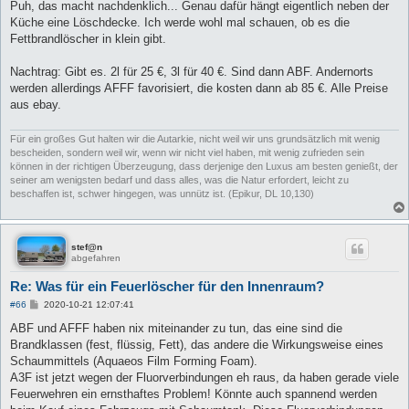
i
Puh, das macht nachdenklich... Genau dafür hängt eigentlich neben der
t
Küche eine Löschdecke. Ich werde wohl mal schauen, ob es die
r
a
Fettbrandlöscher in klein gibt.
g
Nachtrag: Gibt es. 2l für 25 €, 3l für 40 €. Sind dann ABF. Andernorts
werden allerdings AFFF favorisiert, die kosten dann ab 85 €. Alle Preise
aus ebay.
Für ein großes Gut halten wir die Autarkie, nicht weil wir uns grundsätzlich mit wenig
bescheiden, sondern weil wir, wenn wir nicht viel haben, mit wenig zufrieden sein
können in der richtigen Überzeugung, dass derjenige den Luxus am besten genießt, der
seiner am wenigsten bedarf und dass alles, was die Natur erfordert, leicht zu
beschaffen ist, schwer hingegen, was unnütz ist. (Epikur, DL 10,130)
stef@n
abgefahren
Re: Was für ein Feuerlöscher für den Innenraum?
B
#66
2020-10-21 12:07:41
e
i
ABF und AFFF haben nix miteinander zu tun, das eine sind die
t
Brandklassen (fest, flüssig, Fett), das andere die Wirkungsweise eines
r
a
Schaummittels (Aquaeos Film Forming Foam).
g
A3F ist jetzt wegen der Fluorverbindungen eh raus, da haben gerade viele
Feuerwehren ein ernsthaftes Problem! Könnte auch spannend werden