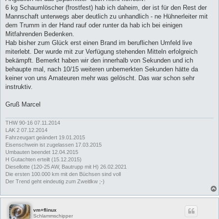
6 kg Schaumlöscher (frostfest) hab ich daheim, der ist für den Rest der
Mannschaft unterwegs aber deutlich zu unhandlich - ne Hühnerleiter mit
dem Trumm in der Hand rauf oder runter da hab ich bei einigen
Mitfahrenden Bedenken.
Hab bisher zum Glück erst einen Brand im beruflichen Umfeld live
miterlebt. Der wurde mit zur Verfügung stehenden Mitteln erfolgreich
bekämpft. Bemerkt haben wir den innerhalb von Sekunden und ich
behaupte mal, nach 10/15 weiteren unbemerkten Sekunden hätte da
keiner von uns Amateuren mehr was gelöscht. Das war schon sehr
instruktiv.
Gruß Marcel
THW 90-16 07.11.2014
LAK 2 07.12.2014
Fahrzeugart geändert 19.01.2015
Eisenschwein ist zugelassen 17.03.2015
Umbauten beendet 12.04.2015
H Gutachten erteilt (15.12.2015)
Diesellotte (120-25 AW, Bautrupp mit H) 26.02.2021
Die ersten 100.000 km mit den Büchsen sind voll
Der Trend geht eindeutig zum Zweitlkw ;-)
vm+flinux
Schlammschipper