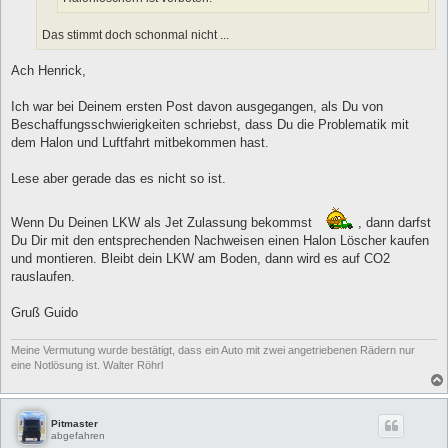
Das stimmt doch schonmal nicht ...
Ach Henrick,
Ich war bei Deinem ersten Post davon ausgegangen, als Du von
Beschaffungsschwierigkeiten schriebst, dass Du die Problematik mit
dem Halon und Luftfahrt mitbekommen hast.
Lese aber gerade das es nicht so ist.
Wenn Du Deinen LKW als Jet Zulassung bekommst
, dann darfst
Du Dir mit den entsprechenden Nachweisen einen Halon Löscher kaufen
und montieren. Bleibt dein LKW am Boden, dann wird es auf CO2
rauslaufen.
Gruß Guido
Meine Vermutung wurde bestätigt, dass ein Auto mit zwei angetriebenen Rädern nur
eine Notlösung ist. Walter Röhrl
Pitmaster
abgefahren