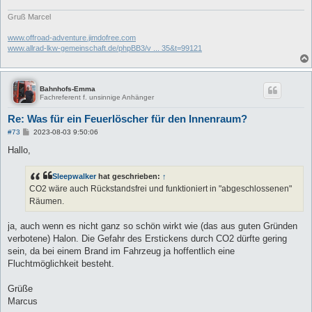
Gruß Marcel
www.offroad-adventure.jimdofree.com
www.allrad-lkw-gemeinschaft.de/phpBB3/v ... 35&t=99121
Bahnhofs-Emma
Fachreferent f. unsinnige Anhänger
Re: Was für ein Feuerlöscher für den Innenraum?
B
#73
2023-08-03 9:50:06
e
i
Hallo,
t
r
a
Sleepwalker
hat geschrieben:
↑
g
CO2 wäre auch Rückstandsfrei und funktioniert in "abgeschlossenen"
Räumen.
ja, auch wenn es nicht ganz so schön wirkt wie (das aus guten Gründen
verbotene) Halon. Die Gefahr des Erstickens durch CO2 dürfte gering
sein, da bei einem Brand im Fahrzeug ja hoffentlich eine
Fluchtmöglichkeit besteht.
Grüße
Marcus