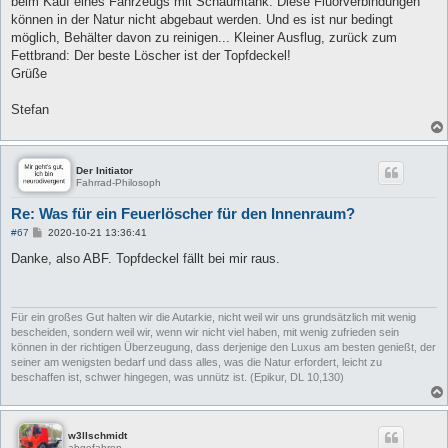
beim Kauf eines Fahrzeugs mit Schaumtank. Diese Fluorverbindungen
können in der Natur nicht abgebaut werden. Und es ist nur bedingt
möglich, Behälter davon zu reinigen... Kleiner Ausflug, zurück zum
Fettbrand: Der beste Löscher ist der Topfdeckel!
Grüße
Stefan
Der Initiator
Fahrrad-Philosoph
Re: Was für ein Feuerlöscher für den Innenraum?
B
#67
2020-10-21 13:36:41
e
i
Danke, also ABF. Topfdeckel fällt bei mir raus.
t
r
a
g
Für ein großes Gut halten wir die Autarkie, nicht weil wir uns grundsätzlich mit wenig
bescheiden, sondern weil wir, wenn wir nicht viel haben, mit wenig zufrieden sein
können in der richtigen Überzeugung, dass derjenige den Luxus am besten genießt, der
seiner am wenigsten bedarf und dass alles, was die Natur erfordert, leicht zu
beschaffen ist, schwer hingegen, was unnütz ist. (Epikur, DL 10,130)
w3llschmidt
abgefahren