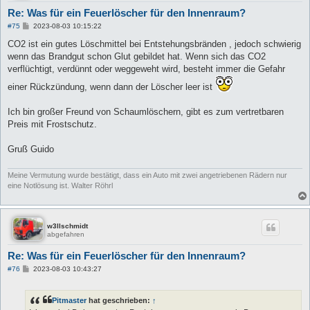
Re: Was für ein Feuerlöscher für den Innenraum?
B
#75
2023-08-03 10:15:22
e
i
CO2 ist ein gutes Löschmittel bei Entstehungsbränden , jedoch schwierig
t
wenn das Brandgut schon Glut gebildet hat. Wenn sich das CO2
r
a
verflüchtigt, verdünnt oder weggeweht wird, besteht immer die Gefahr
g
einer Rückzündung, wenn dann der Löscher leer ist
Ich bin großer Freund von Schaumlöschern, gibt es zum vertretbaren
Preis mit Frostschutz.
Gruß Guido
Meine Vermutung wurde bestätigt, dass ein Auto mit zwei angetriebenen Rädern nur
eine Notlösung ist. Walter Röhrl
w3llschmidt
abgefahren
Re: Was für ein Feuerlöscher für den Innenraum?
B
#76
2023-08-03 10:43:27
e
i
t
Pitmaster
hat geschrieben:
↑
r
a