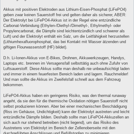
Akkus mit positiven Elektroden aus Lithium-Eisen-Phosphat (LiFePO4)
geben zwar keinen Sauerstoff frei und gelten daher als sicherer, ABER:
Der Elektrolyt bei LiFePO4-Akkus ist in der Regel eine entzündliche
Carbonat-Verbindung (Ethylen-/Diethyl-/Dimethyl-, Ethylmethyl- oder
Propylencarbonat, die Dämpfe sind leichtentzündlich und schwerer als
Luft) und der Elektrolyt enthält ein Salz, um die Leitfähigkeit herzustellen
(Lithiumhexafluorophosphat, das bei Kontakt mit Wasser ätzenden und
giftigen Flourwasserstoff (HF) bildet).
D.h. Li-Ionen-Akkus von E-Bikes, Drohnen, Akkuwerkzeugen, Handys,
Laptops etc. brennen im Versagensfall selbsttätig auch ohne Zufuhr von
Luftsauerstoff. Diese Akkus sollte man deshalb nie unbeaufsichtigt laden
und immer in einem feuerfesten Bereich laden und lagern. Rauchmelder!
Und man sollte die Akkus im Zweifelsfall schnell aus dem Fahrzeug
bekommen.
LiFePO4-Akkus haben ein geringeres Risiko, was den thermal runaway
angeht, da sie den für die thermische Oxidation nötigen Sauerstoff nicht
selbst produzieren können. Aber bei einer mechanischen Beschädigung
(Riss im Gehäuse, Undichtigkeit) kann der Elektrolyt austreten und leicht
entzündliche Dämpfe bilden. Deshalb sollte man LiFePO4-Akkuzellen an
sich auch nur stehend betreiben (nicht liegend), um das Risiko des
Austretens von Elektrolyt im Bereich der Zellenoberseite mit den
durchgeführten Anschlüssen und Befüllstopfen zu minimieren.