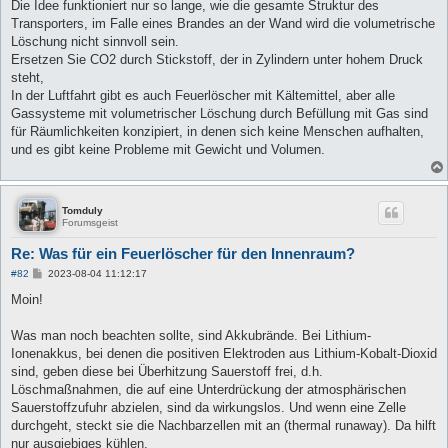
i
Die Idee funktioniert nur so lange, wie die gesamte Struktur des
t
Transporters, im Falle eines Brandes an der Wand wird die volumetrische
r
a
Löschung nicht sinnvoll sein.
g
Ersetzen Sie CO2 durch Stickstoff, der in Zylindern unter hohem Druck
steht,
In der Luftfahrt gibt es auch Feuerlöscher mit Kältemittel, aber alle
Gassysteme mit volumetrischer Löschung durch Befüllung mit Gas sind
für Räumlichkeiten konzipiert, in denen sich keine Menschen aufhalten,
und es gibt keine Probleme mit Gewicht und Volumen.
Tomduly
Forumsgeist
Re: Was für ein Feuerlöscher für den Innenraum?
B
#82
2023-08-04 11:12:17
e
i
Moin!
t
r
a
Was man noch beachten sollte, sind Akkubrände. Bei Lithium-
g
Ionenakkus, bei denen die positiven Elektroden aus Lithium-Kobalt-Dioxid
sind, geben diese bei Überhitzung Sauerstoff frei, d.h.
Löschmaßnahmen, die auf eine Unterdrückung der atmosphärischen
Sauerstoffzufuhr abzielen, sind da wirkungslos. Und wenn eine Zelle
durchgeht, steckt sie die Nachbarzellen mit an (thermal runaway). Da hilft
nur ausgiebiges kühlen.