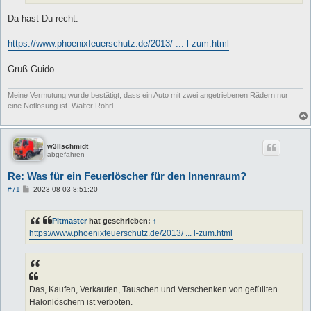
Da hast Du recht.
https://www.phoenixfeuerschutz.de/2013/ ... l-zum.html
Gruß Guido
Meine Vermutung wurde bestätigt, dass ein Auto mit zwei angetriebenen Rädern nur
eine Notlösung ist. Walter Röhrl
w3llschmidt
abgefahren
Re: Was für ein Feuerlöscher für den Innenraum?
B
#71
2023-08-03 8:51:20
e
i
t
Pitmaster
hat geschrieben:
↑
r
a
https://www.phoenixfeuerschutz.de/2013/ ... l-zum.html
g
Das, Kaufen, Verkaufen, Tauschen und Verschenken von gefüllten
Halonlöschern ist verboten.