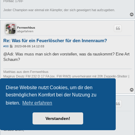
Pontiac 1769-
Jeder Champion war einmal ein Kämpfer, der sich geweigert hat aufzugeben.
Fernwehbus
abgefahren
Re: Was für ein Feuerlöscher für den Innenraum?
B
#88
2023-08-06 14:12:03
e
i
@Adi: Was muss man sich den vorstellen, was da rauskommt? Eine Art
t
Schaum?
r
a
g
Matthias aus dem Fernwehbus
Magirus Deutz FM 232 D 17 FA (ex. FW RW3) unverheiratet mit 20ft Zeppelin-Shelter |
Sprinter 318 CDI Bj. 2008 DIY-Ausbau
"Wenn's nicht rußt, hat's keine Leistung!"
Diese Website nutzt Cookies, um dir den
bestmöglichen Komfort bei der Nutzung zu
bieten.
Mehr erfahren
wrathchild053
abgefahren
Re: Was für ein Feuerlöscher für den Innenraum?
Verstanden!
B
#89
2023-08-06 14:21:01
e
i
Grüss Dich,
t