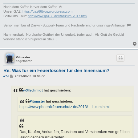
Nach dem Kaffee ist vor dem Kaffee. ☕
Unser GAZ:
https://gaz66blog.wordpress.com
Baltikums-Tour:
http://www.gaz66.de/Baltikum-2017.html
Senior member of Darwin-Support-Team und Fachreferent für unsinnige Anhänger. 🚒
Hammersbald: Nordische Gottheit der Ungeduld. (oder auch: Als Gott die Geduld
verteilte stand ich hupend im Stau...)
Pitmaster
abgefahren
Re: Was für ein Feuerlöscher für den Innenraum?
B
#74
2023-08-03 10:08:00
e
i
t
w3llschmidt
hat geschrieben:
↑
r
a
g
Pitmaster
hat geschrieben:
↑
https://www.phoenixfeuerschutz.de/2013/ ... l-zum.html
Das, Kaufen, Verkaufen, Tauschen und Verschenken von gefüllten
Halonlöschern ist verboten.