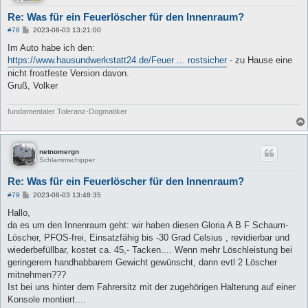
Re: Was für ein Feuerlöscher für den Innenraum?
B
#78
2023-08-03 13:21:00
e
i
Im Auto habe ich den:
t
https://www.hausundwerkstatt24.de/Feuer ... rostsicher
- zu Hause eine
r
a
nicht frostfeste Version davon.
g
Gruß, Volker
fundamentaler Toleranz-Dogmatiker
netnomergn
Schlammschipper
Re: Was für ein Feuerlöscher für den Innenraum?
B
#79
2023-08-03 13:48:35
e
i
Hallo,
t
da es um den Innenraum geht: wir haben diesen Gloria A B F Schaum-
r
a
Löscher, PFOS-frei, Einsatzfähig bis -30 Grad Celsius , revidierbar und
g
wiederbefüllbar, kostet ca. 45,- Tacken.... Wenn mehr Löschleistung bei
geringerem handhabbarem Gewicht gewünscht, dann evtl 2 Löscher
mitnehmen???
Ist bei uns hinter dem Fahrersitz mit der zugehörigen Halterung auf einer
Konsole montiert....