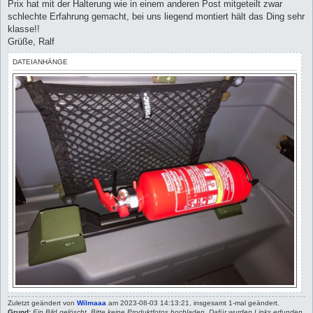
Prix hat mit der Halterung wie in einem anderen Post mitgeteilt zwar
schlechte Erfahrung gemacht, bei uns liegend montiert hält das Ding sehr
klasse!!
Grüße, Ralf
DATEIANHÄNGE
Zuletzt geändert von
Wilmaaa
am 2023-08-03 14:13:21, insgesamt 1-mal geändert.
Grund:
Ein Bild gelöscht. Bitte keine Produktfotos hochladen. Dafür wurden Links erfunden.