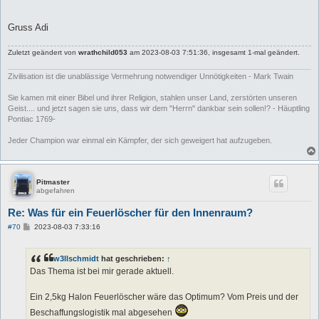
Gruss Adi
Zuletzt geändert von
wrathchild053
am 2023-08-03 7:51:36, insgesamt 1-mal geändert.
Zivilisation ist die unablässige Vermehrung notwendiger Unnötigkeiten - Mark Twain
Sie kamen mit einer Bibel und ihrer Religion, stahlen unser Land, zerstörten unseren
Geist.... und jetzt sagen sie uns, dass wir dem "Herrn" dankbar sein sollen!? - Häuptling
Pontiac 1769-
Jeder Champion war einmal ein Kämpfer, der sich geweigert hat aufzugeben.
Pitmaster
abgefahren
Re: Was für ein Feuerlöscher für den Innenraum?
B
#70
2023-08-03 7:33:16
e
i
t
w3llschmidt
hat geschrieben:
↑
r
a
Das Thema ist bei mir gerade aktuell.
g
Ein 2,5kg Halon Feuerlöscher wäre das Optimum? Vom Preis und der
Beschaffungslogistik mal abgesehen