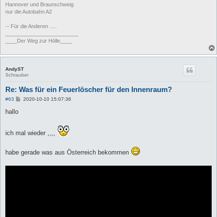
Hannover und Braunschweig
nur die Autobahn A2
-- Für die Anderen .....
_________________________
____Der Weg zur Hölle____
AndyST
Schrauber
Re: Was für ein Feuerlöscher für den Innenraum?
B
#63
2020-10-10 15:07:36
e
i
hallo
t
r
a
ich mal wieder ,,,,
g
habe gerade was aus Österreich bekommen