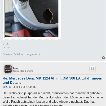
Gruß
Bernd
Gewinne Zeit durch Langsamkeit
lura
Säule des Forums
Re: Mercedes Benz MK 1224 AF mit OM 366 LA Erfahrungen
und Details
B
#126
2026-01-28 17:11:30
e
i
Der Tacho ging ja sporadisch nicht, draufklopfen hat manchmal geholfen.
t
Beim Tachodienst hat der Mechaniker gleich den Lötkolben gezückt, eine
r
a
Weile Rauch aufsteigen lassen und alles wieder eingebaut. Das hat
g
geholfen und jetzt weiß ich immer Bescheid.