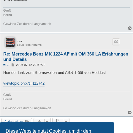
Gruß
Bernd
Gewinne Zeit durch Langsamkeit
lura
Säule des Forums
Re: Mercedes Benz MK 1224 AF mit OM 366 LA Erfahrungen
und Details
B
#128
2026-07-12 22:57:20
e
i
Hier der Link zum Bremswellen und ABS Trööt von Reddusl
t
r
a
viewtopic.php?t=112742
g
Gruß
Bernd
Gewinne Zeit durch Langsamkeit
Antworten
Diese Website nutzt Cookies, um dir den
1
2
3
4
5
Vorherige
128 Beiträge