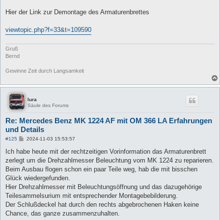
a
g
Hier der Link zur Demontage des Armaturenbrettes
viewtopic.php?f=33&t=109590
Gruß
Bernd
Gewinne Zeit durch Langsamkeit
lura
Säule des Forums
Re: Mercedes Benz MK 1224 AF mit OM 366 LA Erfahrungen
und Details
B
#125
2024-11-03 15:53:57
e
i
Ich habe heute mit der rechtzeitigen Vorinformation das Armaturenbrett
t
zerlegt um die Drehzahlmesser Beleuchtung vom MK 1224 zu reparieren.
r
a
Beim Ausbau flogen schon ein paar Teile weg, hab die mit bisschen
g
Glück wiedergefunden.
Hier Drehzahlmesser mit Beleuchtungsöffnung und das dazugehörige
Teilesammelsurium mit entsprechender Montagebebilderung.
Der Schlußdeckel hat durch den rechts abgebrochenen Haken keine
Chance, das ganze zusammenzuhalten.