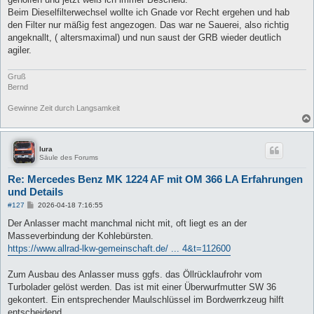
Beim Dieselfilterwechsel wollte ich Gnade vor Recht ergehen und hab
den Filter nur mäßig fest angezogen. Das war ne Sauerei, also richtig
angeknallt, ( altersmaximal) und nun saust der GRB wieder deutlich
agiler.
Gruß
Bernd
Gewinne Zeit durch Langsamkeit
lura
Säule des Forums
Re: Mercedes Benz MK 1224 AF mit OM 366 LA Erfahrungen
und Details
B
#127
2026-04-18 7:16:55
e
i
Der Anlasser macht manchmal nicht mit, oft liegt es an der
t
Masseverbindung der Kohlebürsten.
r
a
https://www.allrad-lkw-gemeinschaft.de/ ... 4&t=112600
g
Zum Ausbau des Anlasser muss ggfs. das Öllrücklaufrohr vom
Turbolader gelöst werden. Das ist mit einer Überwurfmutter SW 36
gekontert. Ein entsprechender Maulschlüssel im Bordwerrkzeug hilft
entscheidend.