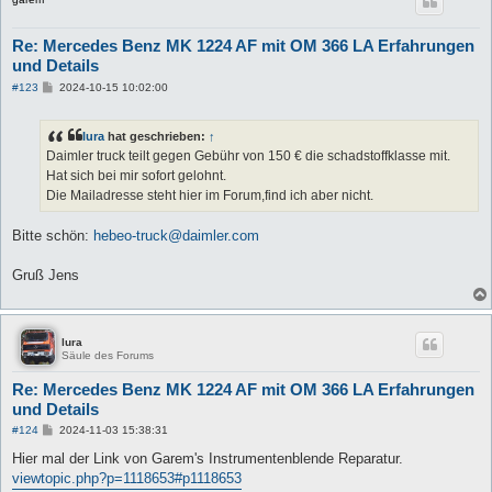
Re: Mercedes Benz MK 1224 AF mit OM 366 LA Erfahrungen
und Details
B
#123
2024-10-15 10:02:00
e
i
t
lura
hat geschrieben:
↑
r
a
Daimler truck teilt gegen Gebühr von 150 € die schadstoffklasse mit.
g
Hat sich bei mir sofort gelohnt.
Die Mailadresse steht hier im Forum,find ich aber nicht.
Bitte schön:
hebeo-truck@daimler.com
Gruß Jens
lura
Säule des Forums
Re: Mercedes Benz MK 1224 AF mit OM 366 LA Erfahrungen
und Details
B
#124
2024-11-03 15:38:31
e
i
Hier mal der Link von Garem's Instrumentenblende Reparatur.
t
viewtopic.php?p=1118653#p1118653
r