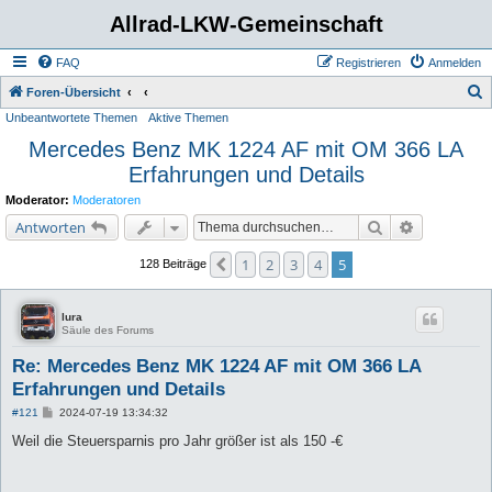
Allrad-LKW-Gemeinschaft
FAQ
Registrieren
Anmelden
S
Foren-Übersicht
Unbeantwortete Themen
Aktive Themen
u
Mercedes Benz MK 1224 AF mit OM 366 LA
c
Erfahrungen und Details
h
e
Moderator:
Moderatoren
Suche
Erweiterte 
Antworten
1
2
3
4
5
Vorherige
128 Beiträge
lura
Säule des Forums
Re: Mercedes Benz MK 1224 AF mit OM 366 LA
Erfahrungen und Details
B
#121
2024-07-19 13:34:32
e
i
Weil die Steuersparnis pro Jahr größer ist als 150 -€
t
r
a
g