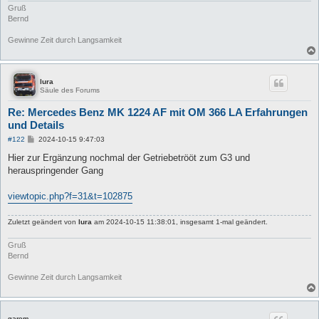
Gruß
Bernd
Gewinne Zeit durch Langsamkeit
lura
Säule des Forums
Re: Mercedes Benz MK 1224 AF mit OM 366 LA Erfahrungen
und Details
B
#122
2024-10-15 9:47:03
e
i
Hier zur Ergänzung nochmal der Getriebetrööt zum G3 und
t
herauspringender Gang
r
a
g
viewtopic.php?f=31&t=102875
Zuletzt geändert von
lura
am 2024-10-15 11:38:01, insgesamt 1-mal geändert.
Gruß
Bernd
Gewinne Zeit durch Langsamkeit
garem