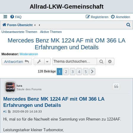
Allrad-LKW-Gemeinschaft
FAQ
Registrieren
Anmelden
S
Foren-Übersicht
Unbeantwortete Themen
Aktive Themen
u
Mercedes Benz MK 1224 AF mit OM 366 LA
c
Erfahrungen und Details
h
e
Moderator:
Moderatoren
Suche
Erweiterte 
Antworten
1
2
3
4
5
Nächste
128 Beiträge
lura
Säule des Forums
Mercedes Benz MK 1224 AF mit OM 366 LA
Erfahrungen und Details
B
#1
2020-09-20 14:16:33
e
i
Hi, mal so für die Nachwelt eine Sammlung von Rhemen zu 1224AF.
t
r
a
Leistungstarker kleiner Turbomotor,
g