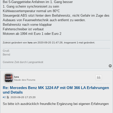
Bei 5-Ganggetriebe Anfahren im 1. Gang besser
1. Gang scheinr synchronisiert zu sein
Kühlwassertemperatur normal um 80°C
Steuergerät ABS sitzt hinter dem Beifahrersitz, nicht Gefahr im Zuge des
Aubaues von Feuerwehrtechnik auch entfernt zu werden.
Beifahrersitz nach vorne klappbar
Fahrtenschreiber ist verbaut
Motoren ab 1994 mit Euro 1 oder Euro 2
Zuletzt geändert von
lura
am 2020-09-20 21:47:28, insgesamt 1-mal geändert.
Gruß
Bernd
Gewinne Zeit durch Langsamkeit
lura
Säule des Forums
Re: Mercedes Benz MK 1224 AF mit OM 366 LA Erfahrungen
und Details
B
#2
2020-09-20 17:15:20
e
i
So bitte ich ausdrücklich freundliche Ergänzung bei eigenen Erfahrungen
t
r
a