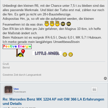
Unbedingt den kleinen R6, mit der Chance unter 7,5 t zu bleiben sind das
alles passende Merkmale. Und bläst der Turbo erst mal, zählen nur noch
die Nm. Es geht ja nicht um 28-t-Baustellenzüge.
Adispositas Hm, ja, so oft wie die aufgelastet werden, die kleinen
Feuerwehren ist da was dran.
Den IFA bin ich 4tkm pro Jahr gefahren, den Magirus 10 tkm, ich hoffe
der Maßstab ändert sich.
Beim Hubraum ist es reziprok IFA 6,5 l, Deutz 6,0 l, MK 5,7 l Hubraum.
Ich merke gerade mein langjähriges Umweltbewußtsein
Gruß
Bernd
Gewinne Zeit durch Langsamkeit
Uwe
Forenteam
Re: Mercedes Benz MK 1224 AF mit OM 366 LA Erfahrungen
und Details