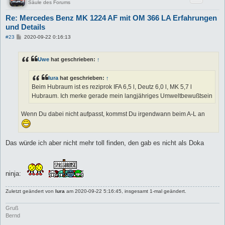
Säule des Forums
Re: Mercedes Benz MK 1224 AF mit OM 366 LA Erfahrungen
und Details
B
#23
2020-09-22 0:16:13
e
i
t
Uwe
hat geschrieben:
↑
r
a
g
lura
hat geschrieben:
↑
Beim Hubraum ist es reziprok IFA 6,5 l, Deutz 6,0 l, MK 5,7 l
Hubraum. Ich merke gerade mein langjähriges Umweltbewußtsein
Wenn Du dabei nicht aufpasst, kommst Du irgendwann beim A-L an
Das würde ich aber nicht mehr toll finden, den gab es nicht als Doka
ninja:
Zuletzt geändert von
lura
am 2020-09-22 5:16:45, insgesamt 1-mal geändert.
Gruß
Bernd