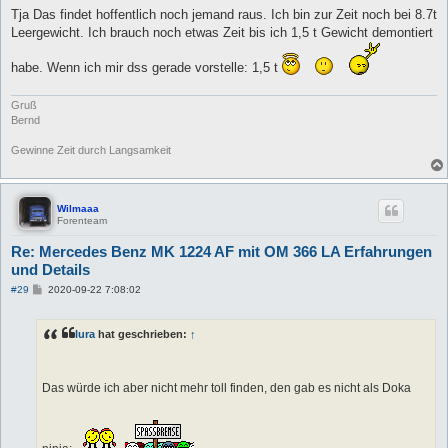
Tja Das findet hoffentlich noch jemand raus. Ich bin zur Zeit noch bei 8.7t
Leergewicht. Ich brauch noch etwas Zeit bis ich 1,5 t Gewicht demontiert
habe. Wenn ich mir dss gerade vorstelle: 1,5 t
Gruß
Bernd
Gewinne Zeit durch Langsamkeit
Wilmaaa
Forenteam
Re: Mercedes Benz MK 1224 AF mit OM 366 LA Erfahrungen
und Details
B
#29
2020-09-22 7:08:02
e
i
t
lura
hat geschrieben:
↑
r
a
g
Das würde ich aber nicht mehr toll finden, den gab es nicht als Doka