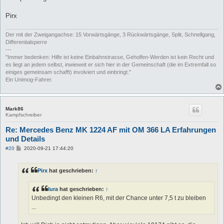
Pirx
Der mit der Zweigangachse: 15 Vorwärtsgänge, 3 Rückwärtsgänge, Split, Schnellgang,
Differentialsperre
---
"Immer bedenken: Hilfe ist keine Einbahnstrasse, Geholfen-Werden ist kein Recht und
es liegt an jedem selbst, inwieweit er sich hier in der Gemeinschaft (die im Extremfall so
einiges gemeinsam schafft) involviert und einbringt."
Ein Unimog-Fahrer.
Mark86
Kampfschreiber
Re: Mercedes Benz MK 1224 AF mit OM 366 LA Erfahrungen
und Details
B
#20
2020-09-21 17:44:20
e
i
t
Pirx
hat geschrieben:
↑
r
a
g
lura
hat geschrieben:
↑
Unbedingt den kleinen R6, mit der Chance unter 7,5 t zu bleiben
...