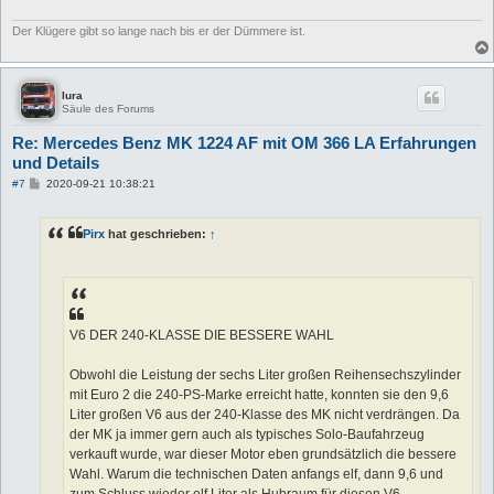
Der Klügere gibt so lange nach bis er der Dümmere ist.
lura
Säule des Forums
Re: Mercedes Benz MK 1224 AF mit OM 366 LA Erfahrungen
und Details
B
#7
2020-09-21 10:38:21
e
i
t
Pirx
hat geschrieben:
↑
r
a
g
V6 DER 240-KLASSE DIE BESSERE WAHL
Obwohl die Leistung der sechs Liter großen Reihensechszylinder
mit Euro 2 die 240-PS-Marke erreicht hatte, konnten sie den 9,6
Liter großen V6 aus der 240-Klasse des MK nicht verdrängen. Da
der MK ja immer gern auch als typisches Solo-Baufahrzeug
verkauft wurde, war dieser Motor eben grundsätzlich die bessere
Wahl. Warum die technischen Daten anfangs elf, dann 9,6 und