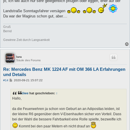
jo, ich will auch nur sehr gelegentlich pflügen oder eggen, eher auf der
Landstraße Sonntagsfahrer versägen
Da war der Magirus schon gut, aber....
Gruß
Bernd
Gewinne Zeit durch Langsamkeit
lura
Säule des Forums
Re: Mercedes Benz MK 1224 AF mit OM 366 LA Erfahrungen
und Details
B
#14
2020-09-21 15:07:22
e
i
t
Uwe
hat geschrieben:
↑
r
a
Hallo,
g
da die Feuerwehren ja schon von Geburt an an Adipositas leiden, ist
der kleine R6 gegenüber dem V-Eisenhaufen sicher von Vorteil. Dass
bei der Wahl die bessere Fahrbarkeit eine Rolle spielte, bezweifle ich
Kommt bei den paar Metern eh nicht drauf an