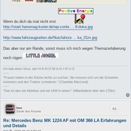
ninja:
Wenn du dich da mal nicht irrst.
http://start.hanomag-kurier.de/wp-conte ... 8-doka.jpg
http://www.fahrzeugseiten.de/Nutzfahrze ... ka_01m.jpg
Das aber nur am Rande, sonst muss ich mich wegen Themazerlaberung
noch rügen
Ich hab einen Virus: den H-A-N-O-M-A-G-I-R-U-S
-----
"Frauen haben in der Küche nichts zu suchen. Sie müssen sich um die Schweine
kümmern und den Traktor schmieren." (Charlotte MacLeod)
-----
"Das ist also ein Kleinbus und ein LKW in einem." (Mitarbeiterin über den 170er)
lura
Säule des Forums
Re: Mercedes Benz MK 1224 AF mit OM 366 LA Erfahrungen
und Details
B