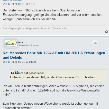
B
#18
2020-09-21 16:16:21
e
i
Der Vorteil vom 366 ist ähnlich wie beim 352. Günstige
t
Ersatzteilversorgung, geringe Unterhaltskosten, und vor allem deutlich
r
a
weniger Spritverbrauch als bei den V6...
g
Der Klügere gibt so lange nach bis er der Dümmere ist.
Pirx
Säule des Forums
Re: Mercedes Benz MK 1224 AF mit OM 366 LA Erfahrungen
und Details
B
#19
2020-09-21 17:04:38
e
i
t
lura
hat geschrieben:
↑
r
a
Unbedingt den kleinen R6, mit der Chance unter 7,5 t zu bleiben ...
g
Ich will Dich ja nicht entmutigen. Aber wieviele 1017A gibt es, die ehrlich
unter 7,5 t sind? Und ein 1224AF soll nun die Gewichts-Wunderwaffe
sein?
Zum Hubraum Deines neuen Wägelchens wurde ja schon genug mit
Zaunpfählen gewinkt ...