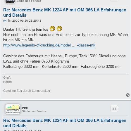
Säule des Forums
Re: Mercedes Benz MK 1224 AF mit OM 366 LA Erfahrungen
und Details
B
#4
2020-09-20 23:25:43
e
i
Danke Till. Geht ja fein los
t
Hier noch mal ein Hinweis des Herstellers zur Typbezeichnung MK. Wann
r
a
ist ein MK ein MK
g
http://www.legends-of-trucking.de/model ... -klasse-mk
Gewicht des Fahrzeugs mit Haspel, Pumpe, Tank, 50% Diesel und ohne
EWZ und ohne Fahrer 8760 Kilogramm
Kofferlänge 3800 mm, Kofferbreite 2500 mm, Fahrzeughöhe 3200 mm
Gruß
Bernd
Gewinne Zeit durch Langsamkeit
Pirx
Säule des Forums
Re: Mercedes Benz MK 1224 AF mit OM 366 LA Erfahrungen
und Details