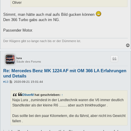
Oliver
Stimmt, man hätte auch mal aufs Bild gucken können
Den 366 Turbo gabs auch im NG.
Passender Motor.
Der Klügere gibt so lange nach bis er der Dümmere ist.
lura
Säule des Forums
Re: Mercedes Benz MK 1224 AF mit OM 366 LA Erfahrungen
und Details
B
#13
2020-09-21 15:01:44
e
i
t
OliverM
hat geschrieben:
↑
r
a
Naja Lura , zumindest in der Landtechnik waren die V6 immer deutlich
g
Standfester als der kleine R6 ......... aber auch trinkfreudiger .
Das sollte bei den paar Kilometern, die du fährst, aber nicht ins Gewicht
fallen .