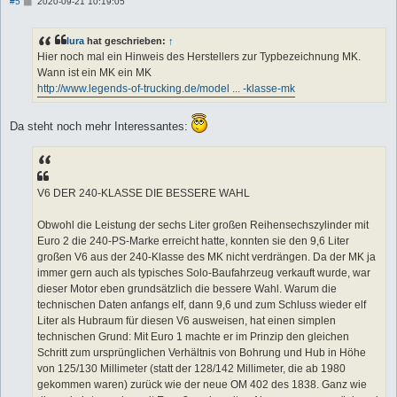
B
#5
2020-09-21 10:19:05
e
i
t
lura
hat geschrieben:
↑
r
a
Hier noch mal ein Hinweis des Herstellers zur Typbezeichnung MK.
g
Wann ist ein MK ein MK
http://www.legends-of-trucking.de/model ... -klasse-mk
Da steht noch mehr Interessantes:
V6 DER 240-KLASSE DIE BESSERE WAHL
Obwohl die Leistung der sechs Liter großen Reihensechszylinder mit
Euro 2 die 240-PS-Marke erreicht hatte, konnten sie den 9,6 Liter
großen V6 aus der 240-Klasse des MK nicht verdrängen. Da der MK ja
immer gern auch als typisches Solo-Baufahrzeug verkauft wurde, war
dieser Motor eben grundsätzlich die bessere Wahl. Warum die
technischen Daten anfangs elf, dann 9,6 und zum Schluss wieder elf
Liter als Hubraum für diesen V6 ausweisen, hat einen simplen
technischen Grund: Mit Euro 1 machte er im Prinzip den gleichen
Schritt zum ursprünglichen Verhältnis von Bohrung und Hub in Höhe
von 125/130 Millimeter (statt der 128/142 Millimeter, die ab 1980
gekommen waren) zurück wie der neue OM 402 des 1838. Ganz wie