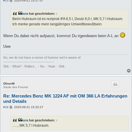
B
#15
2020-09-21 15:27:57
e
i
t
lura
hat geschrieben:
↑
r
a
Beim Hubraum ist es reziprok IFA 6,5 l, Deutz 6,0 l, MK 5,7 l Hubraum.
g
Ich merke gerade mein langjähriges Umweltbewußtsein
Wenn Du dabei nicht aufpasst, kommst Du irgendwann beim A-L an
Uwe
No, we do not have a sense of humour we're aware of.
-------------------------------------------
Shit. - What? - Rollers... - No. - Yeah. - Shit.
OliverM
Säule des Forums
Re: Mercedes Benz MK 1224 AF mit OM 366 LA Erfahrungen
und Details
B
#16
2020-09-21 15:32:27
e
i
t
lura
hat geschrieben:
↑
r
a
......, MK 5,7 l Hubraum.
g