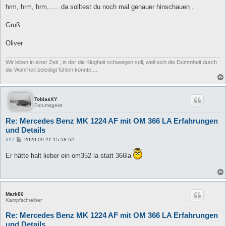
hrm, hrm, hrm,..... da solltest du noch mal genauer hinschauen .
Gruß
Oliver
Wir leben in einer Zeit , in der die Klugheit schweigen soll, weil sich die Dummheit durch
die Wahrheit beleidigt fühlen könnte....
TobiasXY
Forumsgeist
Re: Mercedes Benz MK 1224 AF mit OM 366 LA Erfahrungen
und Details
B
#17
2020-09-21 15:58:52
e
i
Er hätte halt lieber ein om352 la statt 366la
t
r
a
g
Mark86
Kampfschreiber
Re: Mercedes Benz MK 1224 AF mit OM 366 LA Erfahrungen
und Details