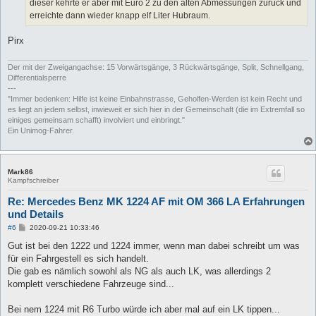
dieser kehrte er aber mit Euro 2 zu den alten Abmessungen zurück und
erreichte dann wieder knapp elf Liter Hubraum.
Pirx
Der mit der Zweigangachse: 15 Vorwärtsgänge, 3 Rückwärtsgänge, Split, Schnellgang,
Differentialsperre
---
"Immer bedenken: Hilfe ist keine Einbahnstrasse, Geholfen-Werden ist kein Recht und
es liegt an jedem selbst, inwieweit er sich hier in der Gemeinschaft (die im Extremfall so
einiges gemeinsam schafft) involviert und einbringt."
Ein Unimog-Fahrer.
Mark86
Kampfschreiber
Re: Mercedes Benz MK 1224 AF mit OM 366 LA Erfahrungen
und Details
B
#6
2020-09-21 10:33:46
e
i
Gut ist bei den 1222 und 1224 immer, wenn man dabei schreibt um was
t
für ein Fahrgestell es sich handelt.
r
a
Die gab es nämlich sowohl als NG als auch LK, was allerdings 2
g
komplett verschiedene Fahrzeuge sind...
Bei nem 1224 mit R6 Turbo würde ich aber mal auf ein LK tippen...