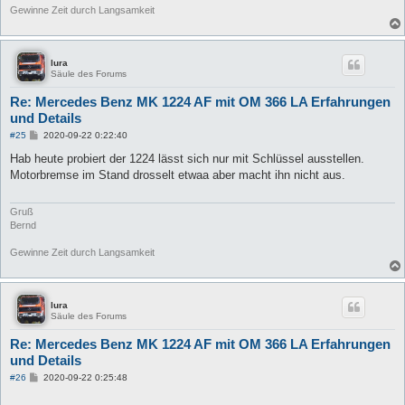
Gewinne Zeit durch Langsamkeit
lura
Säule des Forums
Re: Mercedes Benz MK 1224 AF mit OM 366 LA Erfahrungen
und Details
B
#25
2020-09-22 0:22:40
e
i
Hab heute probiert der 1224 lässt sich nur mit Schlüssel ausstellen.
t
Motorbremse im Stand drosselt etwaa aber macht ihn nicht aus.
r
a
g
Gruß
Bernd
Gewinne Zeit durch Langsamkeit
lura
Säule des Forums
Re: Mercedes Benz MK 1224 AF mit OM 366 LA Erfahrungen
und Details
B
#26
2020-09-22 0:25:48
e
i