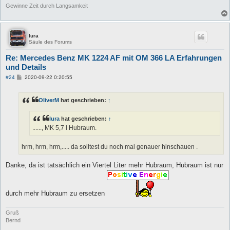
Gewinne Zeit durch Langsamkeit
lura
Säule des Forums
Re: Mercedes Benz MK 1224 AF mit OM 366 LA Erfahrungen
und Details
B
#24
2020-09-22 0:20:55
e
i
t
OliverM
hat geschrieben:
↑
r
a
g
lura
hat geschrieben:
↑
......, MK 5,7 l Hubraum.
hrm, hrm, hrm,..... da solltest du noch mal genauer hinschauen .
Danke, da ist tatsächlich ein Viertel Liter mehr Hubraum, Hubraum ist nur
durch mehr Hubraum zu ersetzen
Gruß
Bernd