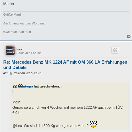
Martin
Grüße Martin
Am Anfang war das Wort am.
————————————-
Watt mutt, datt mutt.
lura
Säule des Forums
Re: Mercedes Benz MK 1224 AF mit OM 366 LA Erfahrungen
und Details
B
#28
2020-09-22 5:22:43
e
i
t
Integra
hat geschrieben:
↑
r
a
[
g
Moin.
Genau so war ich vor 4 Wochen mit meinem 1222 AF auch beim TÜV.
6,9 t....
@lura: Wo sind die 500 Kg weniger vom Motor?