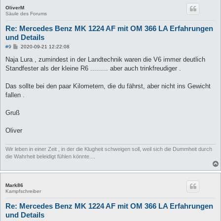
OliverM
Säule des Forums
Re: Mercedes Benz MK 1224 AF mit OM 366 LA Erfahrungen
und Details
B
#9
2020-09-21 12:22:08
e
i
Naja Lura , zumindest in der Landtechnik waren die V6 immer deutlich
t
Standfester als der kleine R6 ......... aber auch trinkfreudiger .
r
a
g
Das sollte bei den paar Kilometern, die du fährst, aber nicht ins Gewicht
fallen .
Gruß
Oliver
Wir leben in einer Zeit , in der die Klugheit schweigen soll, weil sich die Dummheit durch
die Wahrheit beleidigt fühlen könnte....
Mark86
Kampfschreiber
Re: Mercedes Benz MK 1224 AF mit OM 366 LA Erfahrungen
und Details