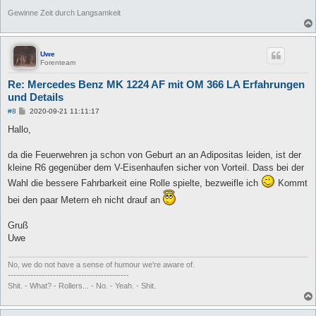
Gewinne Zeit durch Langsamkeit
Uwe
Forenteam
Re: Mercedes Benz MK 1224 AF mit OM 366 LA Erfahrungen
und Details
B
#8
2020-09-21 11:11:17
e
i
Hallo,
t
r
a
da die Feuerwehren ja schon von Geburt an an Adipositas leiden, ist der
g
kleine R6 gegenüber dem V-Eisenhaufen sicher von Vorteil. Dass bei der
Wahl die bessere Fahrbarkeit eine Rolle spielte, bezweifle ich
Kommt
bei den paar Metern eh nicht drauf an
Gruß
Uwe
No, we do not have a sense of humour we're aware of.
-------------------------------------------
Shit. - What? - Rollers... - No. - Yeah. - Shit.