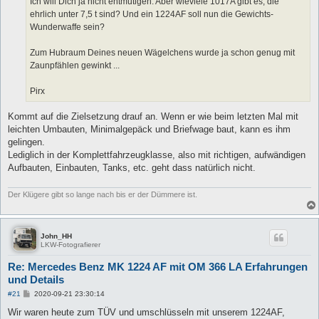
Ich will Dich ja nicht entmutigen. Aber wieviele 1017A gibt es, die
ehrlich unter 7,5 t sind? Und ein 1224AF soll nun die Gewichts-
Wunderwaffe sein?
Zum Hubraum Deines neuen Wägelchens wurde ja schon genug mit
Zaunpfählen gewinkt ...
Pirx
Kommt auf die Zielsetzung drauf an. Wenn er wie beim letzten Mal mit
leichten Umbauten, Minimalgepäck und Briefwage baut, kann es ihm
gelingen.
Lediglich in der Komplettfahrzeugklasse, also mit richtigen, aufwändigen
Aufbauten, Einbauten, Tanks, etc. geht dass natürlich nicht.
Der Klügere gibt so lange nach bis er der Dümmere ist.
John_HH
LKW-Fotografierer
Re: Mercedes Benz MK 1224 AF mit OM 366 LA Erfahrungen
und Details
B
#21
2020-09-21 23:30:14
e
i
Wir waren heute zum TÜV und umschlüsseln mit unserem 1224AF,
t