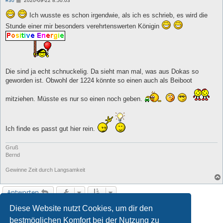
#30
2020-09-22 8:50:03
e
i
Ich wusste es schon irgendwie, als ich es schrieb, es wird die
t
r
Stunde einer mir besonders verehrtenswerten Königin
a
g
Die sind ja echt schnuckelig. Da sieht man mal, was aus Dokas so
geworden ist. Obwohl der 1224 könnte so einen auch als Beiboot
mitziehen. Müsste es nur so einen noch geben.
Ich finde es passt gut hier rein.
Gruß
Bernd
Gewinne Zeit durch Langsamkeit
Antworten
Diese Website nutzt Cookies, um dir den
1
2
3
4
5
Nächste
128 Beiträge
bestmöglichen Komfort bei der Nutzung zu