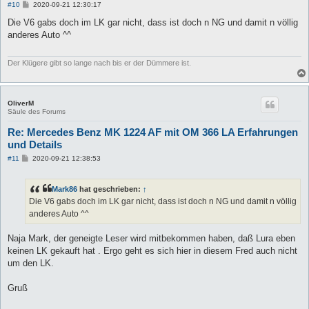
B
#10
2020-09-21 12:30:17
e
i
Die V6 gabs doch im LK gar nicht, dass ist doch n NG und damit n völlig
t
anderes Auto ^^
r
a
g
Der Klügere gibt so lange nach bis er der Dümmere ist.
OliverM
Säule des Forums
Re: Mercedes Benz MK 1224 AF mit OM 366 LA Erfahrungen
und Details
B
#11
2020-09-21 12:38:53
e
i
t
Mark86
hat geschrieben:
↑
r
a
Die V6 gabs doch im LK gar nicht, dass ist doch n NG und damit n völlig
g
anderes Auto ^^
Naja Mark, der geneigte Leser wird mitbekommen haben, daß Lura eben
keinen LK gekauft hat . Ergo geht es sich hier in diesem Fred auch nicht
um den LK.
Gruß