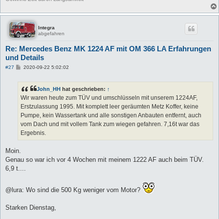
Integra
abgefahren
Re: Mercedes Benz MK 1224 AF mit OM 366 LA Erfahrungen
und Details
B
#27
2020-09-22 5:02:02
e
i
t
John_HH
hat geschrieben:
↑
r
a
Wir waren heute zum TÜV und umschlüsseln mit unserem 1224AF,
g
Erstzulassung 1995. Mit komplett leer geräumten Metz Koffer, keine
Pumpe, kein Wassertank und alle sonstigen Anbauten entfernt, auch
vom Dach und mit vollem Tank zum wiegen gefahren. 7,16t war das
Ergebnis.
Moin.
Genau so war ich vor 4 Wochen mit meinem 1222 AF auch beim TÜV.
6,9 t....
@lura: Wo sind die 500 Kg weniger vom Motor?
Starken Dienstag,