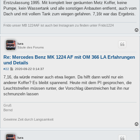
Erstzulassung 1995. Mit komplett leer geräumten Metz Koffer, keine
r
a
Pumpe, kein Wassertank und alle sonstigen Anbauten entfernt, auch vom
g
Dach und mit vollem Tank zum wiegen gefahren. 7,16t war das Ergebnis.
Frido unser MB 1224AF ist auch bei Instagram zu finden unter Frido1224
lura
Säule des Forums
Re: Mercedes Benz MK 1224 AF mit OM 366 LA Erfahrungen
und Details
B
#22
2020-09-22 0:14:37
e
i
7,16, da würde meiner auch etwa liegen. Da hilft dann wohl nur ein
t
anderer Koffer? Es bleibt spannend. Heute mit dem PI gesprochen, die
r
a
Leuchtstreifen müssen runter, der Vorschlag überstreichen hat ihn nur
g
schmunzeln lassen
Gruß
Bernd
Gewinne Zeit durch Langsamkeit
lura