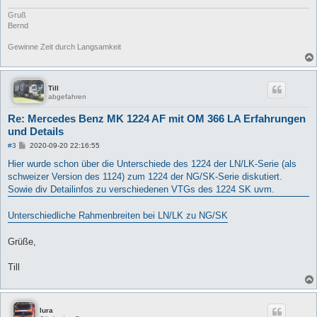
g
Gruß
Bernd
Gewinne Zeit durch Langsamkeit
Till
abgefahren
Re: Mercedes Benz MK 1224 AF mit OM 366 LA Erfahrungen
und Details
B
#3
2020-09-20 22:16:55
e
i
Hier wurde schon über die Unterschiede des 1224 der LN/LK-Serie (als
t
schweizer Version des 1124) zum 1224 der NG/SK-Serie diskutiert.
r
a
Sowie div Detailinfos zu verschiedenen VTGs des 1224 SK uvm.
g
Unterschiedliche Rahmenbreiten bei LN/LK zu NG/SK
Grüße,
Till
lura