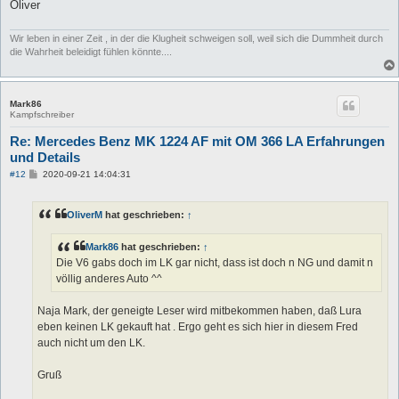
Oliver
Wir leben in einer Zeit , in der die Klugheit schweigen soll, weil sich die Dummheit durch
die Wahrheit beleidigt fühlen könnte....
Mark86
Kampfschreiber
Re: Mercedes Benz MK 1224 AF mit OM 366 LA Erfahrungen
und Details
B
#12
2020-09-21 14:04:31
e
i
t
OliverM
hat geschrieben:
↑
r
a
g
Mark86
hat geschrieben:
↑
Die V6 gabs doch im LK gar nicht, dass ist doch n NG und damit n
völlig anderes Auto ^^
Naja Mark, der geneigte Leser wird mitbekommen haben, daß Lura
eben keinen LK gekauft hat . Ergo geht es sich hier in diesem Fred
auch nicht um den LK.
Gruß