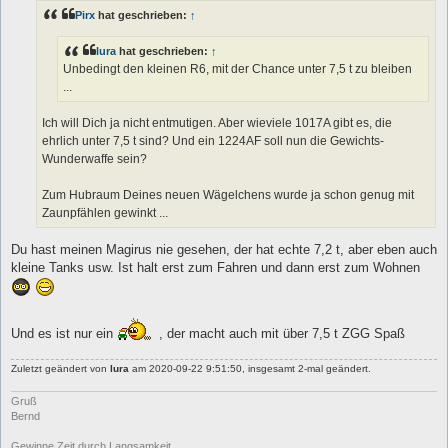
t
Pirx
hat geschrieben:
↑
r
a
g
lura
hat geschrieben:
↑
Unbedingt den kleinen R6, mit der Chance unter 7,5 t zu bleiben
...
Ich will Dich ja nicht entmutigen. Aber wieviele 1017A gibt es, die
ehrlich unter 7,5 t sind? Und ein 1224AF soll nun die Gewichts-
Wunderwaffe sein?
Zum Hubraum Deines neuen Wägelchens wurde ja schon genug mit
Zaunpfählen gewinkt ...
Du hast meinen Magirus nie gesehen, der hat echte 7,2 t, aber eben auch
kleine Tanks usw. Ist halt erst zum Fahren und dann erst zum Wohnen
Und es ist nur ein
, der macht auch mit über 7,5 t ZGG Spaß
Zuletzt geändert von
lura
am 2020-09-22 9:51:50, insgesamt 2-mal geändert.
Gruß
Bernd
Gewinne Zeit durch Langsamkeit