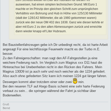
zum Schluss wieder elf Liter als Hubraum für diesen V6
ausweisen, hat einen simplen technischen Grund: Mit Euro 1
machte er im Prinzip den gleichen Schritt zum ursprünglichen
Verhältnis von Bohrung und Hub in Höhe von 125/130 Millimeter
(statt der 128/142 Millimeter, die ab 1980 gekommen waren)
zurück wie der neue OM 402 des 1838. Ganz wie dieser kehrte er
aber mit Euro 2 zu den alten Abmessungen zurück und erreichte
dann wieder knapp elf Liter Hubraum.
Bei Baustellenfahrzeugen gebe ich Dir unbedingt recht, da ist harte Arbeit
angesagt Für eine leichtfüssige Feuerwehr macht es der Turbo m.E.
besser.
Zu den Fahreigenschaften: man sagt den AF-Fahrgestellen ja eine
weichere Federung nach. Im Vergleich zum Magirus xxx D11 haut die
Hinterachse bei Unebenheiten nicht in den Rücken des Fahrers. Mein
Magirus 130D9 ist ja auch sehr und noch weicher als der 1224 gefedert.
Also auch ohne gefederten Sitz kann iich meinen 1224 gut länger fahren.
Deswegen kommt aber trotzdem einer oder zwei
rein.
Bei den neueren TLF auf Atego Basis scheint eine sehr harte Federung
verbaut zu sein... die springen während der Fahrt ja sichtbar über
Bodenwellen.
Gruß
Bernd