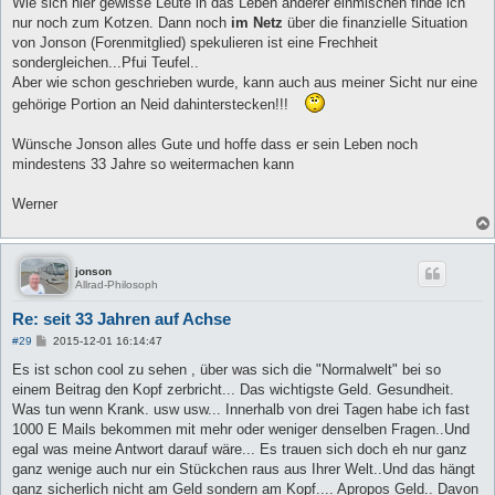
Wie sich hier gewisse Leute in das Leben anderer einmischen finde ich
t
nur noch zum Kotzen. Dann noch
im Netz
über die finanzielle Situation
r
a
von Jonson (Forenmitglied) spekulieren ist eine Frechheit
g
sondergleichen...Pfui Teufel..
Aber wie schon geschrieben wurde, kann auch aus meiner Sicht nur eine
gehörige Portion an Neid dahinterstecken!!!
Wünsche Jonson alles Gute und hoffe dass er sein Leben noch
mindestens 33 Jahre so weitermachen kann
Werner
jonson
Allrad-Philosoph
Re: seit 33 Jahren auf Achse
B
#29
2015-12-01 16:14:47
e
i
Es ist schon cool zu sehen , über was sich die "Normalwelt" bei so
t
einem Beitrag den Kopf zerbricht... Das wichtigste Geld. Gesundheit.
r
a
Was tun wenn Krank. usw usw... Innerhalb von drei Tagen habe ich fast
g
1000 E Mails bekommen mit mehr oder weniger denselben Fragen..Und
egal was meine Antwort darauf wäre... Es trauen sich doch eh nur ganz
ganz wenige auch nur ein Stückchen raus aus Ihrer Welt..Und das hängt
ganz sicherlich nicht am Geld sondern am Kopf.... Apropos Geld.. Davon