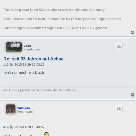
a
g
"Der Anfang einer jeden Katastrophe ist eine beschissene Vermutung"
Kalte Lötstellen, bei mir nicht. Ich habe mir bis jetzt bei jeder die Finger verbrannt.
Gasprüfungen für Wohnfahrzeuge nach G607 auch Gas-TÜV genannt
Lobo
abgefahren
Re: seit 33 Jahren auf Achse
B
#13
2015-11-29 12:53:26
e
i
fehlt nur noch ein Buch
t
r
a
g
die Turbos pfeifen die Symphonie der Vernichtung
Wilmaaa
Forenteam
B
#14
2015-11-29 13:43:52
e
i