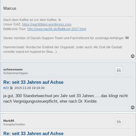
Marcus
Nach dem Kaffee ist vor dem Kaffee. ☕
Unser GAZ:
https://gaz66blog.wordpress.com
Baltikums-Tour:
http://www.gaz66.de/Baltikum-2017.html
Senior member of Darwin-Support-Team und Fachreferent für unsinnige Anhänger. 🚒
Hammersbald: Nordische Gottheit der Ungeduld. (oder auch: Als Gott die Geduld
verteilte stand ich hupend im Stau...)
schneemann
Schlammschipper
Re: seit 33 Jahren auf Achse
B
#23
2015-11-29 19:16:30
e
i
ja gut, 300 Standortwechsel pro Jahr seit 33 Jahren......das klingt nicht
t
nach Vergnügungssteuerpflicht, eher nach Dr. Kimble.
r
a
g
Mark86
Kampfschreiber
Re: seit 33 Jahren auf Achse