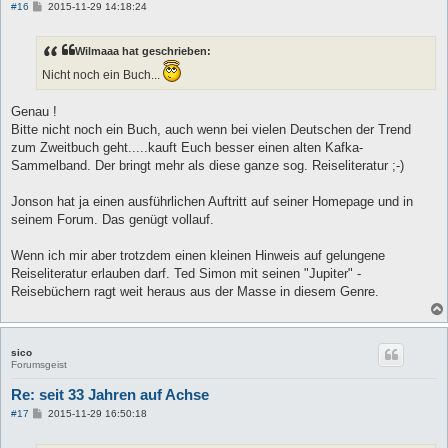
B
#16
2015-11-29 14:18:24
e
i
t
Wilmaaa hat geschrieben:
r
a
Nicht noch ein Buch...
g
Genau !
Bitte nicht noch ein Buch, auch wenn bei vielen Deutschen der Trend
zum Zweitbuch geht.....kauft Euch besser einen alten Kafka-
Sammelband. Der bringt mehr als diese ganze sog. Reiseliteratur ;-)
Jonson hat ja einen ausführlichen Auftritt auf seiner Homepage und in
seinem Forum. Das genügt vollauf.
Wenn ich mir aber trotzdem einen kleinen Hinweis auf gelungene
Reiseliteratur erlauben darf. Ted Simon mit seinen "Jupiter" -
Reisebüchern ragt weit heraus aus der Masse in diesem Genre.
sico
Forumsgeist
Re: seit 33 Jahren auf Achse
B
#17
2015-11-29 16:50:18
e
i