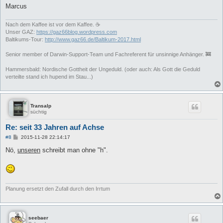
Marcus
Nach dem Kaffee ist vor dem Kaffee. ☕
Unser GAZ:
https://gaz66blog.wordpress.com
Baltikums-Tour:
http://www.gaz66.de/Baltikum-2017.html
Senior member of Darwin-Support-Team und Fachreferent für unsinnige Anhänger. 🚒
Hammersbald: Nordische Gottheit der Ungeduld. (oder auch: Als Gott die Geduld
verteilte stand ich hupend im Stau...)
Transalp
süchtig
Re: seit 33 Jahren auf Achse
B
#8
2015-11-28 22:14:17
e
i
Nö,
unseren
schreibt man ohne "h".
t
r
a
g
Planung ersetzt den Zufall durch den Irrtum
seebaer