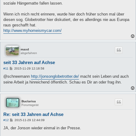
soziale Hängematte fallen lassen.
Wenn ich mich recht erinnere, wurde hier doch früher schon mal über
diesen sog. Globetrotter hier diskutiert, der es allerdings nie aus Europa
raus geschafft hat.
http://www.myhomeismycar.com/
maxd
abgefahren
seit 33 Jahren auf Achse
B
#11
2015-11-29 12:18:58
e
i
@schneemann
http://jonsonglobetrotter.de/
macht sein Leben und auch
t
seine Arbeit ja hinreichend öffentlich. Schau es Dir an oder frag ihn.
r
a
g
Buclarisa
Forumsgeist
Re: seit 33 Jahren auf Achse
B
#12
2015-11-29 12:44:09
e
i
JA, der Jonson wieder einmal in der Presse.
t
r