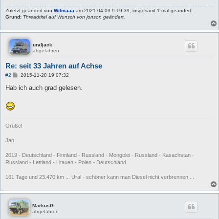
Zuletzt geändert von
Wilmaaa
am 2021-04-09 9:19:39, insgesamt 1-mal geändert.
Grund:
Threadtitel auf Wunsch von jonson geändert.
uraljack
abgefahren
Re: seit 33 Jahren auf Achse
B
#2
2015-11-28 19:07:32
e
i
Hab ich auch grad gelesen.
t
r
a
g
Grüße!
Jan
2019 - Deutschland - Finnland - Russland - Mongolei - Russland - Kasachstan -
Russland - Lettland - Litauen - Polen - Deutschland
161 Tage und 23.470 km ... Ural - schöner kann man Diesel nicht verbrennen ...
MarkusG
abgefahren