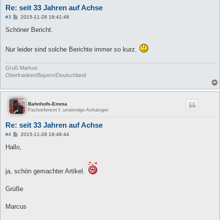
Re: seit 33 Jahren auf Achse
B
#3
2015-11-28 19:41:48
e
i
Schöner Bericht.
t
r
a
Nur leider sind solche Berichte immer so kurz.
g
Gruß Markus
Oberfranken/Bayern/Deutschland
Bahnhofs-Emma
Fachreferent f. unsinnige Anhänger
Re: seit 33 Jahren auf Achse
B
#4
2015-11-28 19:48:44
e
i
Hallo,
t
r
a
g
ja, schön gemachter Artikel.
Grüße
Marcus