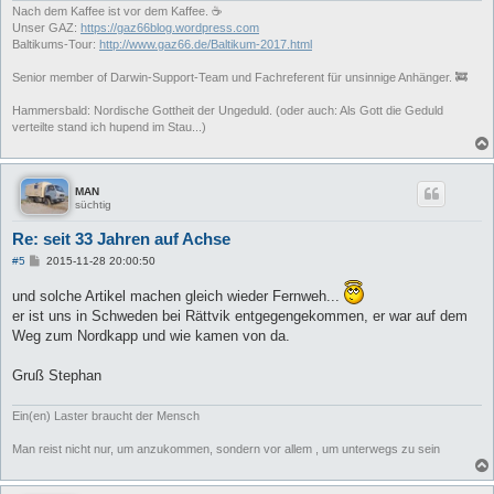
Nach dem Kaffee ist vor dem Kaffee. ☕
Unser GAZ:
https://gaz66blog.wordpress.com
Baltikums-Tour:
http://www.gaz66.de/Baltikum-2017.html
Senior member of Darwin-Support-Team und Fachreferent für unsinnige Anhänger. 🚒
Hammersbald: Nordische Gottheit der Ungeduld. (oder auch: Als Gott die Geduld
verteilte stand ich hupend im Stau...)
MAN
süchtig
Re: seit 33 Jahren auf Achse
B
#5
2015-11-28 20:00:50
e
i
und solche Artikel machen gleich wieder Fernweh...
t
r
er ist uns in Schweden bei Rättvik entgegengekommen, er war auf dem
a
Weg zum Nordkapp und wie kamen von da.
g
Gruß Stephan
Ein(en) Laster braucht der Mensch
Man reist nicht nur, um anzukommen, sondern vor allem , um unterwegs zu sein