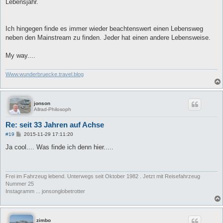
Lebensjahr.
Ich hingegen finde es immer wieder beachtenswert einen Lebensweg
neben den Mainstream zu finden. Jeder hat einen andere Lebensweise.
My way....
Www.wunderbruecke.travel.blog
jonson
Allrad-Philosoph
Re: seit 33 Jahren auf Achse
B
#19
2015-11-29 17:11:20
e
i
Ja cool.... Was finde ich denn hier.....
t
r
a
g
Frei im Fahrzeug lebend. Unterwegs seit Oktober 1982 . Jetzt mit Reisefahrzeug
Nummer 25
Instagramm ... jonsonglobetrotter
zimbo