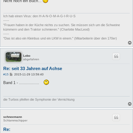
Nicht noch ein Buch...
t
r
a
g
Ich hab einen Virus: den H-A-N-O-M-A-G-I-R-U-S
-----
"Frauen haben in der Küche nichts zu suchen. Sie müssen sich um die Schweine
kümmern und den Traktor schmieren." (Charlotte MacLeod)
-----
"Das ist also ein Kleinbus und ein LKW in einem." (Mitarbeiterin über den 170er)
Lobo
abgefahren
Re: seit 33 Jahren auf Achse
B
#15
2015-11-29 13:59:40
e
i
Band 1 - .................
t
r
a
g
die Turbos pfeifen die Symphonie der Vernichtung
schneemann
Schlammschipper
Re: