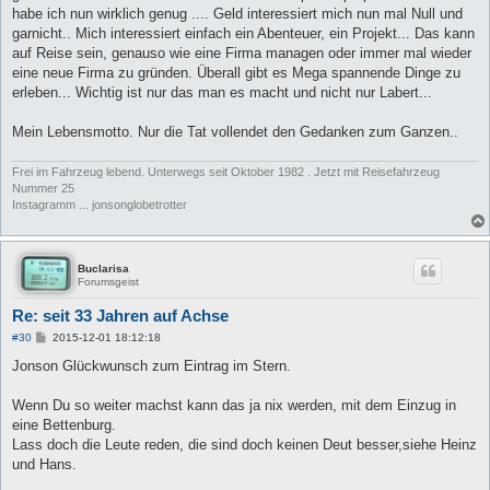
habe ich nun wirklich genug .... Geld interessiert mich nun mal Null und
garnicht.. Mich interessiert einfach ein Abenteuer, ein Projekt... Das kann
auf Reise sein, genauso wie eine Firma managen oder immer mal wieder
eine neue Firma zu gründen. Überall gibt es Mega spannende Dinge zu
erleben... Wichtig ist nur das man es macht und nicht nur Labert...
Mein Lebensmotto. Nur die Tat vollendet den Gedanken zum Ganzen..
Frei im Fahrzeug lebend. Unterwegs seit Oktober 1982 . Jetzt mit Reisefahrzeug
Nummer 25
Instagramm ... jonsonglobetrotter
Buclarisa
Forumsgeist
Re: seit 33 Jahren auf Achse
B
#30
2015-12-01 18:12:18
e
i
Jonson Glückwunsch zum Eintrag im Stern.
t
r
a
Wenn Du so weiter machst kann das ja nix werden, mit dem Einzug in
g
eine Bettenburg.
Lass doch die Leute reden, die sind doch keinen Deut besser,siehe Heinz
und Hans.