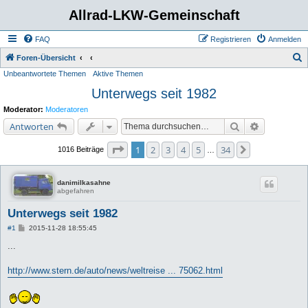
Allrad-LKW-Gemeinschaft
FAQ
Registrieren
Anmelden
S
Foren-Übersicht
Unbeantwortete Themen
Aktive Themen
u
Unterwegs seit 1982
c
h
Moderator:
Moderatoren
e
Suche
Erweiterte 
Antworten
Seite
1
von
34
1
2
3
4
5
34
Nächste
1016 Beiträge
…
danimilkasahne
abgefahren
Unterwegs seit 1982
B
#1
2015-11-28 18:55:45
e
i
...
t
r
a
http://www.stern.de/auto/news/weltreise ... 75062.html
g