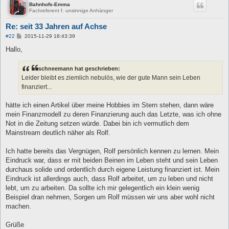
Bahnhofs-Emma
Fachreferent f. unsinnige Anhänger
Re: seit 33 Jahren auf Achse
B
#22
2015-11-29 18:43:39
e
i
Hallo,
t
r
a
schneemann hat geschrieben:
g
Leider bleibt es ziemlich nebulös, wie der gute Mann sein Leben
finanziert...
hätte ich einen Artikel über meine Hobbies im Stern stehen, dann wäre
mein Finanzmodell zu deren Finanzierung auch das Letzte, was ich ohne
Not in die Zeitung setzen würde. Dabei bin ich vermutlich dem
Mainstream deutlich näher als Rolf.
Ich hatte bereits das Vergnügen, Rolf persönlich kennen zu lernen. Mein
Eindruck war, dass er mit beiden Beinen im Leben steht und sein Leben
durchaus solide und ordentlich durch eigene Leistung finanziert ist. Mein
Eindruck ist allerdings auch, dass Rolf arbeitet, um zu leben und nicht
lebt, um zu arbeiten. Da sollte ich mir gelegentlich ein klein wenig
Beispiel dran nehmen, Sorgen um Rolf müssen wir uns aber wohl nicht
machen.
Grüße