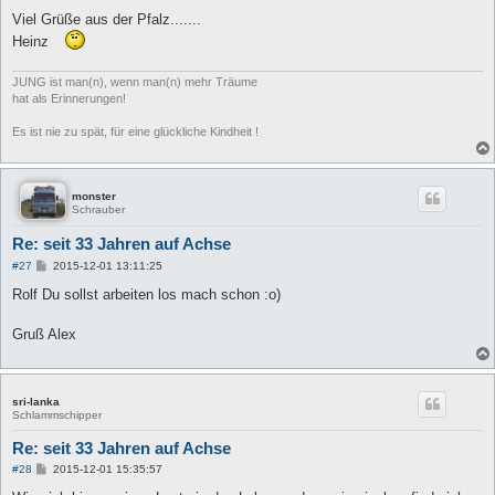
Viel Grüße aus der Pfalz.......
Heinz
JUNG ist man(n), wenn man(n) mehr Träume
hat als Erinnerungen!
Es ist nie zu spät, für eine glückliche Kindheit !
monster
Schrauber
Re: seit 33 Jahren auf Achse
B
#27
2015-12-01 13:11:25
e
i
Rolf Du sollst arbeiten los mach schon :o)
t
r
a
Gruß Alex
g
sri-lanka
Schlammschipper
Re: seit 33 Jahren auf Achse
B
#28
2015-12-01 15:35:57
e
i