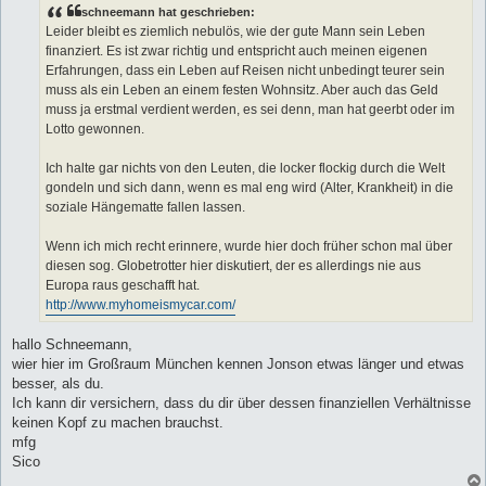
t
schneemann hat geschrieben:
r
a
Leider bleibt es ziemlich nebulös, wie der gute Mann sein Leben
g
finanziert. Es ist zwar richtig und entspricht auch meinen eigenen
Erfahrungen, dass ein Leben auf Reisen nicht unbedingt teurer sein
muss als ein Leben an einem festen Wohnsitz. Aber auch das Geld
muss ja erstmal verdient werden, es sei denn, man hat geerbt oder im
Lotto gewonnen.
Ich halte gar nichts von den Leuten, die locker flockig durch die Welt
gondeln und sich dann, wenn es mal eng wird (Alter, Krankheit) in die
soziale Hängematte fallen lassen.
Wenn ich mich recht erinnere, wurde hier doch früher schon mal über
diesen sog. Globetrotter hier diskutiert, der es allerdings nie aus
Europa raus geschafft hat.
http://www.myhomeismycar.com/
hallo Schneemann,
wier hier im Großraum München kennen Jonson etwas länger und etwas
besser, als du.
Ich kann dir versichern, dass du dir über dessen finanziellen Verhältnisse
keinen Kopf zu machen brauchst.
mfg
Sico