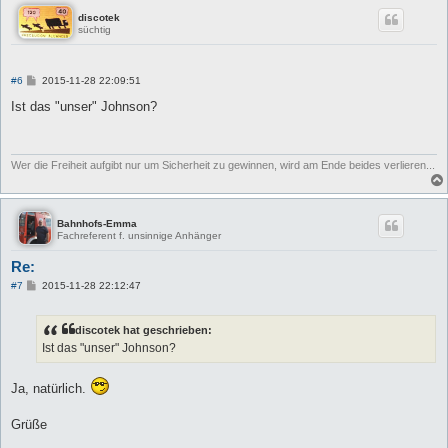
discotek
süchtig
B
#6
2015-11-28 22:09:51
e
i
Ist das "unser" Johnson?
t
r
a
g
Wer die Freiheit aufgibt nur um Sicherheit zu gewinnen, wird am Ende beides verlieren...
Bahnhofs-Emma
Fachreferent f. unsinnige Anhänger
Re:
B
#7
2015-11-28 22:12:47
e
i
t
discotek hat geschrieben:
r
a
Ist das "unser" Johnson?
g
Ja, natürlich.
Grüße