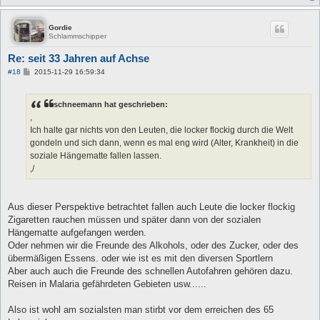
Gordie
Schlammschipper
Re: seit 33 Jahren auf Achse
B
#18
2015-11-29 16:59:34
e
i
t
schneemann hat geschrieben:
r
a
,
g
Ich halte gar nichts von den Leuten, die locker flockig durch die Welt
gondeln und sich dann, wenn es mal eng wird (Alter, Krankheit) in die
soziale Hängematte fallen lassen.
,/
Aus dieser Perspektive betrachtet fallen auch Leute die locker flockig
Zigaretten rauchen müssen und später dann von der sozialen
Hängematte aufgefangen werden.
Oder nehmen wir die Freunde des Alkohols, oder des Zucker, oder des
übermäßigen Essens. oder wie ist es mit den diversen Sportlern
Aber auch auch die Freunde des schnellen Autofahren gehören dazu.
Reisen in Malaria gefährdeten Gebieten usw......
Also ist wohl am sozialsten man stirbt vor dem erreichen des 65