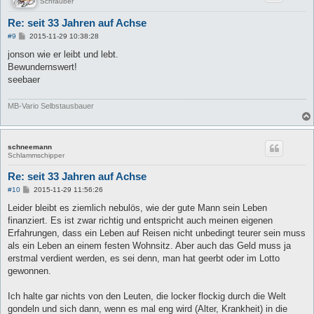
Schrauber
Re: seit 33 Jahren auf Achse
B
#9
2015-11-29 10:38:28
e
i
jonson wie er leibt und lebt.
t
Bewundernswert!
r
a
seebaer
g
MB-Vario Selbstausbauer
schneemann
Schlammschipper
Re: seit 33 Jahren auf Achse
B
#10
2015-11-29 11:56:26
e
i
Leider bleibt es ziemlich nebulös, wie der gute Mann sein Leben
t
finanziert. Es ist zwar richtig und entspricht auch meinen eigenen
r
a
Erfahrungen, dass ein Leben auf Reisen nicht unbedingt teurer sein muss
g
als ein Leben an einem festen Wohnsitz. Aber auch das Geld muss ja
erstmal verdient werden, es sei denn, man hat geerbt oder im Lotto
gewonnen.
Ich halte gar nichts von den Leuten, die locker flockig durch die Welt
gondeln und sich dann, wenn es mal eng wird (Alter, Krankheit) in die