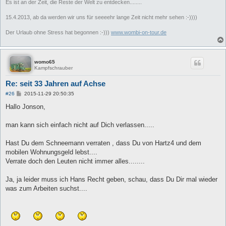
Es ist an der Zeit, die Reste der Welt zu entdecken........
15.4.2013, ab da werden wir uns für seeeehr lange Zeit nicht mehr sehen :-))))
Der Urlaub ohne Stress hat begonnen :-)))
www.wombi-on-tour.de
womo65
Kampfschrauber
Re: seit 33 Jahren auf Achse
B
#26
2015-11-29 20:50:35
e
i
Hallo Jonson,
t
r
a
man kann sich einfach nicht auf Dich verlassen.....
g
Hast Du dem Schneemann verraten , dass Du von Hartz4 und dem
mobilen Wohnungsgeld lebst....
Verrate doch den Leuten nicht immer alles........
Ja, ja leider muss ich Hans Recht geben, schau, dass Du Dir mal wieder
was zum Arbeiten suchst....