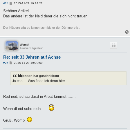
B
#24
2015-11-29 19:24:22
e
i
Schöner Artikel...
t
Das andere ist der Neid derer die sich nicht trauen.
r
a
g
Der Klügere gibt so lange nach bis er der Dümmere ist.
Wombi
Trucker-Urgestein
Re: seit 33 Jahren auf Achse
B
#25
2015-11-29 19:29:50
e
i
t
jonson hat geschrieben:
r
a
Ja cool.... Was finde ich denn hier.....
g
Red ned, schau dasd in Arbat kimmst .......
Wenn dLeid scho redn .....
Gruß, Wombi