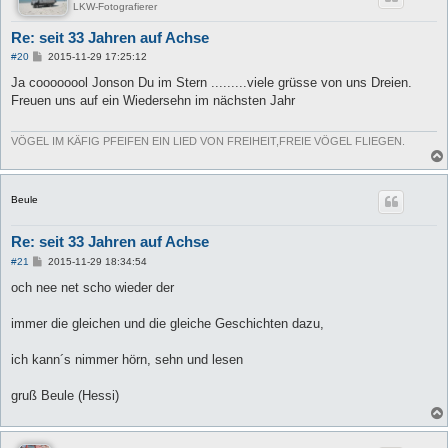
LKW-Fotografierer
Re: seit 33 Jahren auf Achse
B
#20
2015-11-29 17:25:12
e
i
Ja coooooool Jonson Du im Stern .........viele grüsse von uns Dreien.
t
Freuen uns auf ein Wiedersehn im nächsten Jahr
r
a
g
VÖGEL IM KÄFIG PFEIFEN EIN LIED VON FREIHEIT,FREIE VÖGEL FLIEGEN.
Beule
Re: seit 33 Jahren auf Achse
B
#21
2015-11-29 18:34:54
e
i
och nee net scho wieder der
t
r
a
immer die gleichen und die gleiche Geschichten dazu,
g
ich kann´s nimmer hörn, sehn und lesen
gruß Beule (Hessi)