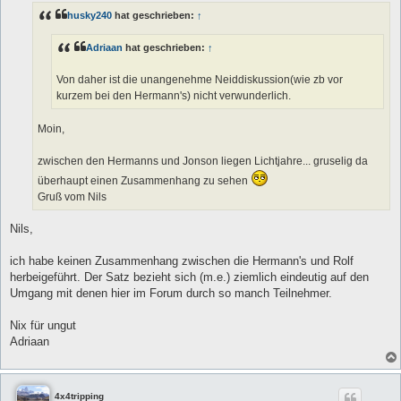
t
husky240
hat geschrieben:
↑
r
a
g
Adriaan
hat geschrieben:
↑
Von daher ist die unangenehme Neiddiskussion(wie zb vor
kurzem bei den Hermann's) nicht verwunderlich.
Moin,
zwischen den Hermanns und Jonson liegen Lichtjahre... gruselig da
überhaupt einen Zusammenhang zu sehen
Gruß vom Nils
Nils,
ich habe keinen Zusammenhang zwischen die Hermann's und Rolf
herbeigeführt. Der Satz bezieht sich (m.e.) ziemlich eindeutig auf den
Umgang mit denen hier im Forum durch so manch Teilnehmer.
Nix für ungut
Adriaan
4x4tripping