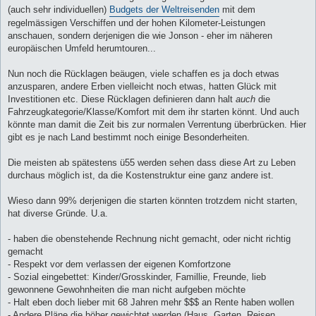
(auch sehr individuellen)
Budgets der Weltreisenden
mit dem
regelmässigen Verschiffen und der hohen Kilometer-Leistungen
anschauen, sondern derjenigen die wie Jonson - eher im näheren
europäischen Umfeld herumtouren...
Nun noch die Rücklagen beäugen, viele schaffen es ja doch etwas
anzusparen, andere Erben vielleicht noch etwas, hatten Glück mit
Investitionen etc. Diese Rücklagen definieren dann halt
auch
die
Fahrzeugkategorie/Klasse/Komfort mit dem ihr starten könnt. Und auch
könnte man damit die Zeit bis zur normalen Verrentung überbrücken. Hier
gibt es je nach Land bestimmt noch einige Besonderheiten.
Die meisten ab spätestens ü55 werden sehen dass diese Art zu Leben
durchaus möglich ist, da die Kostenstruktur eine ganz andere ist.
Wieso dann 99% derjenigen die starten könnten trotzdem nicht starten,
hat diverse Gründe. U.a.
- haben die obenstehende Rechnung nicht gemacht, oder nicht richtig
gemacht
- Respekt vor dem verlassen der eigenen Komfortzone
- Sozial eingebettet: Kinder/Grosskinder, Famillie, Freunde, lieb
gewonnene Gewohnheiten die man nicht aufgeben möchte
- Halt eben doch lieber mit 68 Jahren mehr $$$ an Rente haben wollen
- Andere Pläne die höher gewichtet werden (Haus, Garten, Reisen,