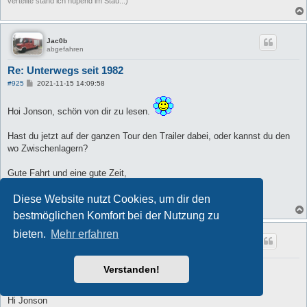
verteilte stand ich hupend im Stau...)
Jac0b
abgefahren
Re: Unterwegs seit 1982
B
#925
2021-11-15 14:09:58
e
i
t
Hoi Jonson, schön von dir zu lesen.
r
a
g
Hast du jetzt auf der ganzen Tour den Trailer dabei, oder kannst du den
wo Zwischenlagern?
Gute Fahrt und eine gute Zeit,
Liebe Grüße, Jacob
Diese Website nutzt Cookies, um dir den
bestmöglichen Komfort bei der Nutzung zu
bieten.
Mehr erfahren
BIC-MAG
Schrauber
Re: Unterwegs seit 1982
Verstanden!
B
#926
2021-11-17 23:20:20
e
i
Hi Jonson
t