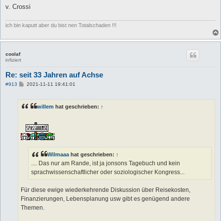
v. Crossi
ich bin kaputt aber du bist nen Totalschaden !!!
coolaf
infiziert
Re: seit 33 Jahren auf Achse
B
#913
2021-11-11 19:41:01
e
i
t
willem
hat geschrieben:
↑
r
a
g
Wilmaaa
hat geschrieben:
↑
.... Das nur am Rande, ist ja jonsons Tagebuch und kein
sprachwissenschaftlicher oder soziologischer Kongress...
Für diese ewige wiederkehrende Diskussion über Reisekosten,
Finanzierungen, Lebensplanung usw gibt es genügend andere
Themen.