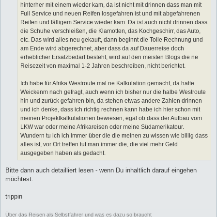
hinterher mit einem wieder kam, da ist nicht mit drinnen dass man mit
Full Service und neuen Reifen losgefahren ist und mit abgefahrenen
Reifen und fälligem Service wieder kam. Da ist auch nicht drinnen dass
die Schuhe verschleißen, die Klamotten, das Kochgeschirr, das Auto,
etc. Das wird alles neu gekauft, dann beginnt die Tolle Rechnung und
am Ende wird abgerechnet, aber dass da auf Dauerreise doch
erheblicher Ersatzbedarf besteht, wird auf den meisten Blogs die ne
Reisezeit von maximal 1-2 Jahren beschreiben, nicht berichtet.
Ich habe für Afrika Westroute mal ne Kalkulation gemacht, da hatte
Weickenm nach gefragt, auch wenn ich bisher nur die halbe Westroute
hin und zurück gefahren bin, da stehen etwas andere Zahlen drinnen
und ich denke, dass ich richtig rechnen kann habe ich hier schon mit
meinen Projektkalkulationen bewiesen, egal ob dass der Aufbau vom
LKW war oder meine Afrikareisen oder meine Südamerikatour.
Wundern tu ich ich immer über die die meinen zu wissen wie billig dass
alles ist, vor Ort treffen tut man immer die, die viel mehr Geld
ausgegeben haben als gedacht.
Bitte dann auch detailliert lesen - wenn Du inhaltlich darauf eingehen
möchtest.
trippin
Über das Reisen als Selbstfahrer und was es dazu so braucht