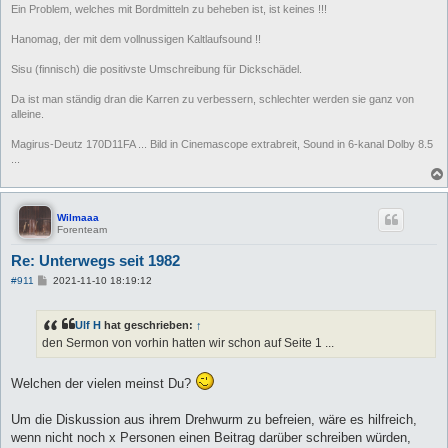
Ein Problem, welches mit Bordmitteln zu beheben ist, ist keines !!!
Hanomag, der mit dem vollnussigen Kaltlaufsound !!
Sisu (finnisch) die positivste Umschreibung für Dickschädel.
Da ist man ständig dran die Karren zu verbessern, schlechter werden sie ganz von
alleine.
Magirus-Deutz 170D11FA ... Bild in Cinemascope extrabreit, Sound in 6-kanal Dolby 8.5
...
Wilmaaa
Forenteam
Re: Unterwegs seit 1982
B
#911
2021-11-10 18:19:12
e
i
t
Ulf H
hat geschrieben:
↑
r
a
den Sermon von vorhin hatten wir schon auf Seite 1 ...
g
Welchen der vielen meinst Du?
Um die Diskussion aus ihrem Drehwurm zu befreien, wäre es hilfreich,
wenn nicht noch x Personen einen Beitrag darüber schreiben würden,