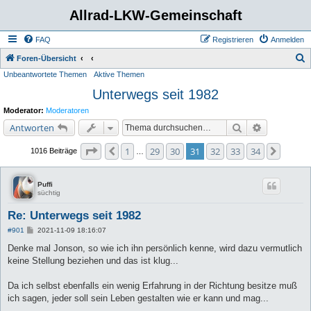
Allrad-LKW-Gemeinschaft
FAQ
Registrieren
Anmelden
S
Foren-Übersicht
Unbeantwortete Themen
Aktive Themen
u
Unterwegs seit 1982
c
h
Moderator:
Moderatoren
e
Suche
Erweiterte 
Antworten
Seite
31
von
34
1
29
30
31
32
33
34
Vorherige
Nächs
1016 Beiträge
…
Puffi
süchtig
Re: Unterwegs seit 1982
B
#901
2021-11-09 18:16:07
e
i
Denke mal Jonson, so wie ich ihn persönlich kenne, wird dazu vermutlich
t
keine Stellung beziehen und das ist klug...
r
a
g
Da ich selbst ebenfalls ein wenig Erfahrung in der Richtung besitze muß
ich sagen, jeder soll sein Leben gestalten wie er kann und mag...