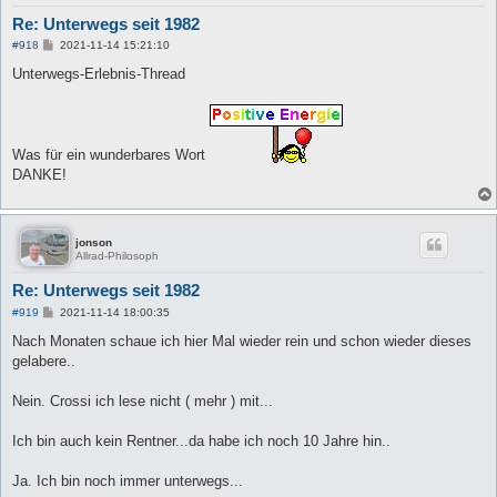
Re: Unterwegs seit 1982
B
#918
2021-11-14 15:21:10
e
i
Unterwegs-Erlebnis-Thread
t
r
a
g
Was für ein wunderbares Wort
DANKE!
jonson
Allrad-Philosoph
Re: Unterwegs seit 1982
B
#919
2021-11-14 18:00:35
e
i
Nach Monaten schaue ich hier Mal wieder rein und schon wieder dieses
t
gelabere..
r
a
g
Nein. Crossi ich lese nicht ( mehr ) mit...
Ich bin auch kein Rentner...da habe ich noch 10 Jahre hin..
Ja. Ich bin noch immer unterwegs...