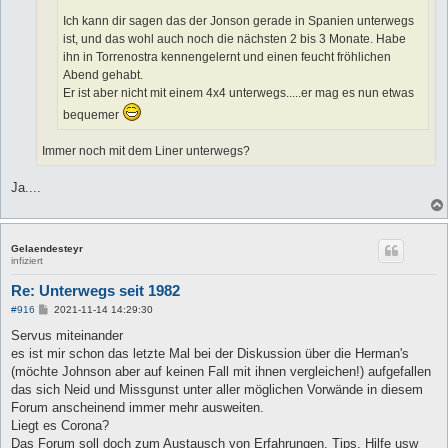
Ich kann dir sagen das der Jonson gerade in Spanien unterwegs
ist, und das wohl auch noch die nächsten 2 bis 3 Monate. Habe
ihn in Torrenostra kennengelernt und einen feucht fröhlichen
Abend gehabt.
Er ist aber nicht mit einem 4x4 unterwegs.....er mag es nun etwas
bequemer
Immer noch mit dem Liner unterwegs?
Ja....
Gelaendesteyr
infiziert
Re: Unterwegs seit 1982
B
#916
2021-11-14 14:29:30
e
i
Servus miteinander
t
es ist mir schon das letzte Mal bei der Diskussion über die Herman's
r
a
(möchte Johnson aber auf keinen Fall mit ihnen vergleichen!) aufgefallen
g
das sich Neid und Missgunst unter aller möglichen Vorwände in diesem
Forum anscheinend immer mehr ausweiten.
Liegt es Corona?
Das Forum soll doch zum Austausch von Erfahrungen, Tips, Hilfe usw