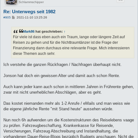
Schlammschipper
Re: Unterwegs seit 1982
B
#905
2021-11-10 13:25:26
e
i
t
Mark86
hat geschrieben:
↑
r
a
Für viele ist dass eben auch ein Traum, lange oder längere Zeit auf
g
Reisen zu gehen und für die Nichttraumtänzer ist die Frage der
Finanzierung dann durchaus eine relevante Frage. Mich interessieren
diese Themen auch sehr.
Ich verstehe die ganzen Rückfragen / Nachfragen überhaupt nicht.
Jonson hat doch ein gewissen Alter und damit auch schon Rente.
Auch kann jeder kann auch schon in mittleren Jahren in Frührente gehen,
zwar mit nicht unerheblichen Abschlägen, aber es geht.
Das kostet niemanden mehr als 1-2 Anrufe / eMails und man weiss wie
die eigene jährliche Rente "mit Stand heute" aussehen würde.
Nun noch 6h aufwenden um die Kostenstrukturen des Reiselebens vaage
zu prüfen. Fahrzeugbeschaffung, Krankenkasse für Reisende,
Versicherungen, Fahrzeug Abschreibung und Instandhaltung, die
vorhandenen Dauer-Reise-Blogs bezüglich Budgets anschauen. Nicht die