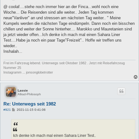
e
i
@ coolaf....stehe noch immer hier an der Finca...wohl noch eine
t
Woche... Die Reisenden sind alle weiter.. Jeden Tag kommen
r
a
neue"Vanliver" an und stressen am nächsten Tag weiter.. " Meine
g
Kumpels werden die nächsten Tage eindümpeln. Dann noch ein bisschen
chillen und weiter der Sonne hinterher.... Marokko und Mauretanien sind
ja jetzt wieder offen...Ich denke ich mach mal einen Sahara Liner
Test....Habe ja noch ein paar Tage"Freizeit".. Hoffe wir treffen uns
wieder..
Inshalah...
Frei im Fahrzeug lebend. Unterwegs seit Oktober 1982 . Jetzt mit Reisefahrzeug
Nummer 25
Instagramm ... jonsonglobetrotter
Lassie
Allrad-Philosoph
Re: Unterwegs seit 1982
B
#921
2021-11-15 0:41:06
e
i
t
r
a
g
Ich denke ich mach mal einen Sahara Liner Test..