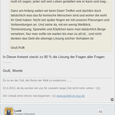
muß ich sagen, jeder soll sein Leben gestalten wie er kann und mag...
Ganz am Anfang saßen wir beim Daerr Treffen und dachten doch
tatsächlich was das für komische Menschen sind und woher die wohl
ihr Geld haben. Nicht viel später fingen wir mit unseren Planungen und
Vorbereitungen an. Und siehe da, mit ein wenig Weitblick,
Terminsetzung, Sparwille und Köpfchen kann man tatsächlich Berge
versetzen. Nur man sollte nie warten bis man zu alt ist... und nicht
denken das Geld die alleinige Lösung solcher Vorhaben ist.
Gruß Puffi
In Dieser Antwort steckt zu 80 % die Lösung der Fragen aller Fragen
.........
Gruß, Wombi
Es ist an der Zeit, die Reste der Welt zu entdecken........
15.4.2013, ab da werden wir uns für seeeehr lange Zeit nicht mehr sehen :-))))
Der Urlaub ohne Stress hat begonnen :-)))
www.wombi-on-tour.de
LutzB
Trucker-Urgestein