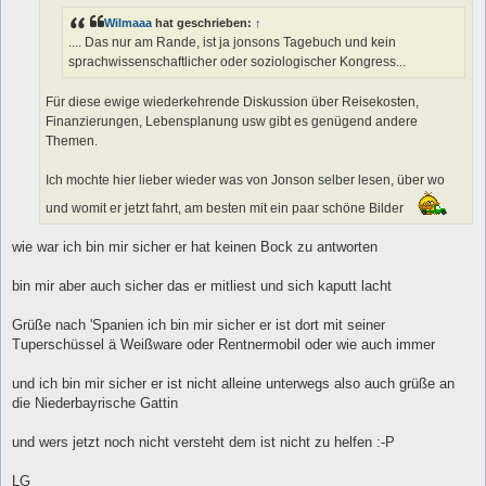
Wilmaaa
hat geschrieben:
↑
.... Das nur am Rande, ist ja jonsons Tagebuch und kein
sprachwissenschaftlicher oder soziologischer Kongress...
Für diese ewige wiederkehrende Diskussion über Reisekosten,
Finanzierungen, Lebensplanung usw gibt es genügend andere
Themen.
Ich mochte hier lieber wieder was von Jonson selber lesen, über wo
und womit er jetzt fahrt, am besten mit ein paar schöne Bilder
wie war ich bin mir sicher er hat keinen Bock zu antworten
bin mir aber auch sicher das er mitliest und sich kaputt lacht
Grüße nach 'Spanien ich bin mir sicher er ist dort mit seiner
Tuperschüssel ä Weißware oder Rentnermobil oder wie auch immer
und ich bin mir sicher er ist nicht alleine unterwegs also auch grüße an
die Niederbayrische Gattin
und wers jetzt noch nicht versteht dem ist nicht zu helfen :-P
LG