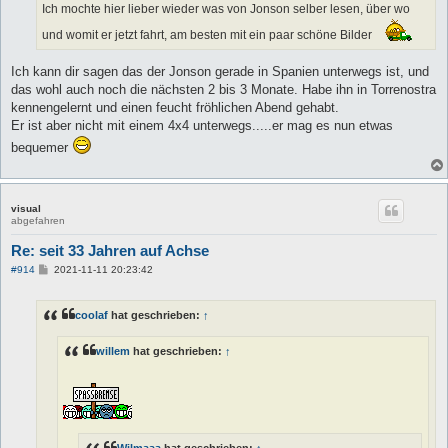
Ich mochte hier lieber wieder was von Jonson selber lesen, über wo
und womit er jetzt fahrt, am besten mit ein paar schöne Bilder
Ich kann dir sagen das der Jonson gerade in Spanien unterwegs ist, und
das wohl auch noch die nächsten 2 bis 3 Monate. Habe ihn in Torrenostra
kennengelernt und einen feucht fröhlichen Abend gehabt.
Er ist aber nicht mit einem 4x4 unterwegs.....er mag es nun etwas
bequemer
visual
abgefahren
Re: seit 33 Jahren auf Achse
B
#914
2021-11-11 20:23:42
e
i
t
coolaf
hat geschrieben:
↑
r
a
g
willem
hat geschrieben:
↑