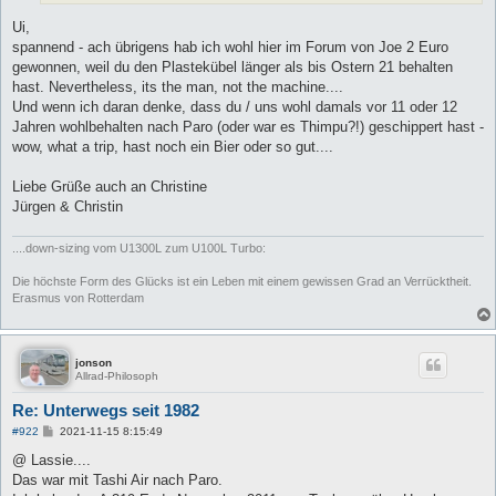
Ui,
spannend - ach übrigens hab ich wohl hier im Forum von Joe 2 Euro
gewonnen, weil du den Plastekübel länger als bis Ostern 21 behalten
hast. Nevertheless, its the man, not the machine....
Und wenn ich daran denke, dass du / uns wohl damals vor 11 oder 12
Jahren wohlbehalten nach Paro (oder war es Thimpu?!) geschippert hast -
wow, what a trip, hast noch ein Bier oder so gut....
Liebe Grüße auch an Christine
Jürgen & Christin
....down-sizing vom U1300L zum U100L Turbo:
Die höchste Form des Glücks ist ein Leben mit einem gewissen Grad an Verrücktheit.
Erasmus von Rotterdam
jonson
Allrad-Philosoph
Re: Unterwegs seit 1982
B
#922
2021-11-15 8:15:49
e
i
@ Lassie....
t
Das war mit Tashi Air nach Paro.
r