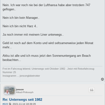
Nein. Ich war noch nie bei der Lufthansa habe aber trotzdem 747
geflogen..
Nein ich bin kein Manager..
Nein ich bin nicht Harz 4..
Ja noch immer mit meinem Liner unterwegs..
Geld ist noch auf dem Konto und wird seltsamerweise jeden Monat
mehr...
Akku ist alle und ich muss jetzt den Sonnenuntergang am Beach
beobachten...
Frei im Fahrzeug lebend. Unterwegs seit Oktober 1982 . Jetzt mit Reisefahrzeug
Nummer 25
Instagramm ... jonsonglobetrotter
jonson
Allrad-Philosoph
Re: Unterwegs seit 1982
B
#920
2021-11-14 18:39:35