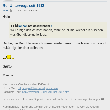
Re: Unterwegs seit 1982
B
#924
2021-11-15 11:34:56
e
i
Hallo,
t
r
a
jonson
hat geschrieben:
↑
g
Weil einige den Wunsch haben, schreibe ich mal wieder ein bisschen
was über die aktuelle Tour....
Danke, die Berichte lese ich immer wieder gerne. Bitte lasse uns da auch
zukünftig hier dran teilhaben.
Grüße
Marcus
Nach dem Kaffee ist vor dem Kaffee. ☕
Unser GAZ:
https://gaz66blog.wordpress.com
Baltikums-Tour:
http://www.gaz66.de/Baltikum-2017.html
Senior member of Darwin-Support-Team und Fachreferent für unsinnige Anhänger. 🚒
Hammersbald: Nordische Gottheit der Ungeduld. (oder auch: Als Gott die Geduld