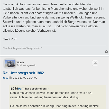
Ganz am Anfang saßen wir beim Daerr Treffen und dachten doch
tatsächlich was das für komische Menschen sind und woher die wohl ihr
Geld haben. Nicht viel später fingen wir mit unseren Planungen und
Vorbereitungen an. Und siehe da, mit ein wenig Weitblick, Terminsetzung,
Sparwille und Köpfchen kann man tatsächlich Berge versetzen. Nur man
sollte nie warten bis man zu alt ist... und nicht denken das Geld die
alleinige Lösung solcher Vorhaben ist.
Gruß Puffi
"Freiheit beginnt wo Wege enden"
Wombi
Trucker-Urgestein
Re: Unterwegs seit 1982
B
#902
2021-11-09 21:04:09
e
i
t
Puffi
hat geschrieben:
↑
r
a
Denke mal Jonson, so wie ich ihn persönlich kenne, wird dazu
g
vermutlich keine Stellung beziehen und das ist klug...
Da ich selbst ebenfalls ein wenig Erfahrung in der Richtung besitze