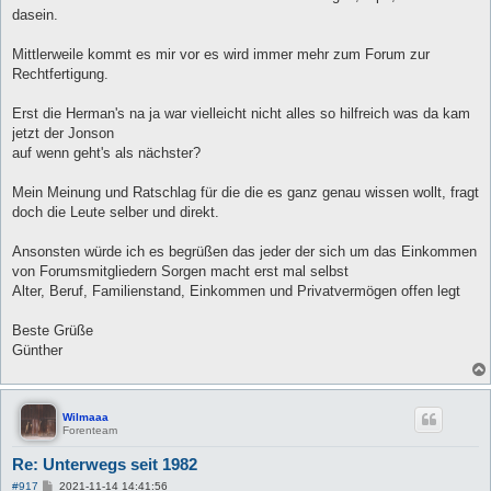
dasein.
Mittlerweile kommt es mir vor es wird immer mehr zum Forum zur
Rechtfertigung.
Erst die Herman's na ja war vielleicht nicht alles so hilfreich was da kam
jetzt der Jonson
auf wenn geht's als nächster?
Mein Meinung und Ratschlag für die die es ganz genau wissen wollt, fragt
doch die Leute selber und direkt.
Ansonsten würde ich es begrüßen das jeder der sich um das Einkommen
von Forumsmitgliedern Sorgen macht erst mal selbst
Alter, Beruf, Familienstand, Einkommen und Privatvermögen offen legt
Beste Grüße
Günther
Wilmaaa
Forenteam
Re: Unterwegs seit 1982
B
#917
2021-11-14 14:41:56