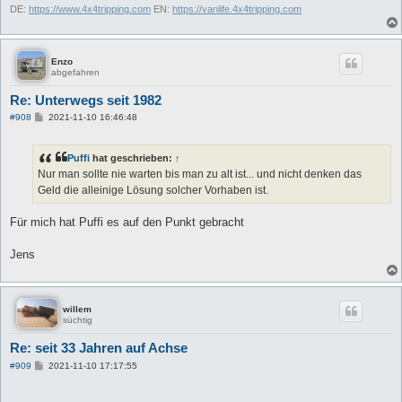
DE:
https://www.4x4tripping.com
EN:
https://vanlife.4x4tripping.com
Enzo
abgefahren
Re: Unterwegs seit 1982
B
#908
2021-11-10 16:46:48
e
i
t
Puffi
hat geschrieben:
↑
r
a
Nur man sollte nie warten bis man zu alt ist... und nicht denken das
g
Geld die alleinige Lösung solcher Vorhaben ist.
Für mich hat Puffi es auf den Punkt gebracht
Jens
willem
süchtig
Re: seit 33 Jahren auf Achse
B
#909
2021-11-10 17:17:55
e
i
t