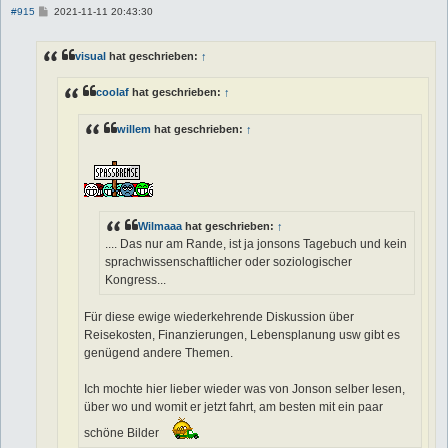
B
#915
2021-11-11 20:43:30
e
i
t
visual
hat geschrieben:
↑
r
a
g
coolaf
hat geschrieben:
↑
willem
hat geschrieben:
↑
Wilmaaa
hat geschrieben:
↑
.... Das nur am Rande, ist ja jonsons Tagebuch und kein
sprachwissenschaftlicher oder soziologischer
Kongress...
Für diese ewige wiederkehrende Diskussion über
Reisekosten, Finanzierungen, Lebensplanung usw gibt es
genügend andere Themen.
Ich mochte hier lieber wieder was von Jonson selber lesen,
über wo und womit er jetzt fahrt, am besten mit ein paar
schöne Bilder