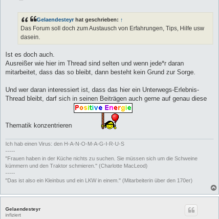
e
i
t
Gelaendesteyr
hat geschrieben:
↑
r
a
Das Forum soll doch zum Austausch von Erfahrungen, Tips, Hilfe usw
g
dasein.
Ist es doch auch.
Ausreißer wie hier im Thread sind selten und wenn jede*r daran
mitarbeitet, dass das so bleibt, dann besteht kein Grund zur Sorge.
Und wer daran interessiert ist, dass das hier ein Unterwegs-Erlebnis-
Thread bleibt, darf sich in seinen Beiträgen auch gerne auf genau diese
Thematik konzentrieren
Ich hab einen Virus: den H-A-N-O-M-A-G-I-R-U-S
-----
"Frauen haben in der Küche nichts zu suchen. Sie müssen sich um die Schweine
kümmern und den Traktor schmieren." (Charlotte MacLeod)
-----
"Das ist also ein Kleinbus und ein LKW in einem." (Mitarbeiterin über den 170er)
Gelaendesteyr
infiziert