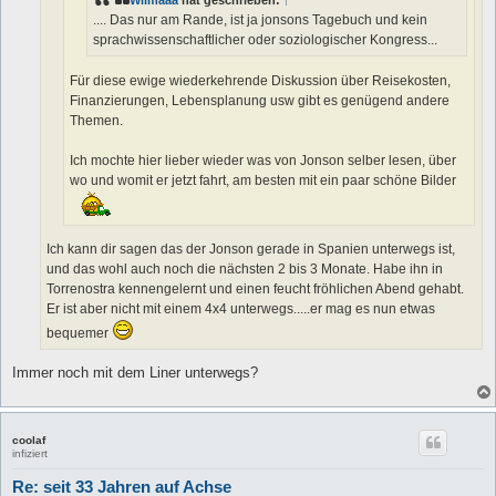
Wilmaaa
hat geschrieben:
↑
.... Das nur am Rande, ist ja jonsons Tagebuch und kein
sprachwissenschaftlicher oder soziologischer Kongress...
Für diese ewige wiederkehrende Diskussion über Reisekosten,
Finanzierungen, Lebensplanung usw gibt es genügend andere
Themen.
Ich mochte hier lieber wieder was von Jonson selber lesen, über
wo und womit er jetzt fahrt, am besten mit ein paar schöne Bilder
Ich kann dir sagen das der Jonson gerade in Spanien unterwegs ist,
und das wohl auch noch die nächsten 2 bis 3 Monate. Habe ihn in
Torrenostra kennengelernt und einen feucht fröhlichen Abend gehabt.
Er ist aber nicht mit einem 4x4 unterwegs.....er mag es nun etwas
bequemer
Immer noch mit dem Liner unterwegs?
coolaf
infiziert
Re: seit 33 Jahren auf Achse