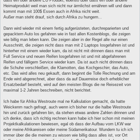
dass ein oder andere EU Produkt, ebenso über dass ein oder andere
Heimatprodukt weil man sich nicht nur ärmlichst ernähren will und dann
kommt man mit 100$ Essen auch in Afrika nicht weit.
Außer man steht drauf, sich durch Afrika zu hungern...
Dann wird wieder mit einem fertig aufgerüsteten, durchreparierten und
gepacktem Auto los gefahren wie in fast allen Kostenblogs, die zeigen
wie billig man leben kann. Die zeigen aber in der Regel alle nur einen
Ausschnitt, die zeigen nicht dass man mit 2 Laptops losgefahren ist und
hinterher mit einem wieder kam, da ist nicht mit drinnen dass man mit
Full Service und neuen Reifen losgefahren ist und mit abgefahrenen
Reifen und fälligem Service wieder kam. Da ist auch nicht drinnen dass
die Schuhe verschleißen, die Klamotten, das Kochgeschirr, das Auto,
etc. Das wird alles neu gekauft, dann beginnt die Tolle Rechnung und am
Ende wird abgerechnet, aber dass da auf Dauerreise doch erheblicher
Ersatzbedarf besteht, wird auf den meisten Blogs die ne Reisezeit von
maximal 1-2 Jahren beschreiben, nicht berichtet.
Ich habe für Afrika Westroute mal ne Kalkulation gemacht, da hatte
Weickenm nach gefragt, auch wenn ich bisher nur die halbe Westroute
hin und zurück gefahren bin, da stehen etwas andere Zahlen drinnen und
ich denke, dass ich richtig rechnen kann habe ich hier schon mit meinen
Projektkalkulationen bewiesen, egal ob dass der Aufbau vom LKW war
oder meine Afrikareisen oder meine Südamerikatour. Wundern tu ich ich
immer über die die meinen zu wissen wie billig dass alles ist, vor Ort