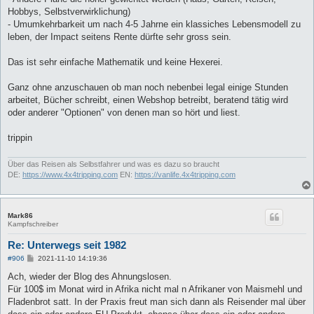
Hobbys, Selbstverwirklichung)
- Umumkehrbarkeit um nach 4-5 Jahrne ein klassiches Lebensmodell zu
leben, der Impact seitens Rente dürfte sehr gross sein.
Das ist sehr einfache Mathematik und keine Hexerei.
Ganz ohne anzuschauen ob man noch nebenbei legal einige Stunden
arbeitet, Bücher schreibt, einen Webshop betreibt, beratend tätig wird
oder anderer "Optionen" von denen man so hört und liest.
trippin
Über das Reisen als Selbstfahrer und was es dazu so braucht
DE:
https://www.4x4tripping.com
EN:
https://vanlife.4x4tripping.com
Mark86
Kampfschreiber
Re: Unterwegs seit 1982
B
#906
2021-11-10 14:19:36
e
i
Ach, wieder der Blog des Ahnungslosen.
t
Für 100$ im Monat wird in Afrika nicht mal n Afrikaner von Maismehl und
r
a
Fladenbrot satt. In der Praxis freut man sich dann als Reisender mal über
g