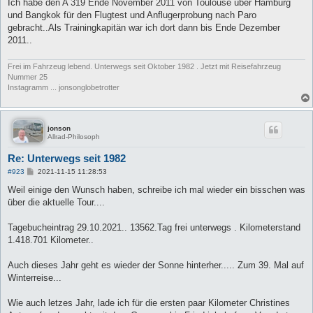
a
Ich habe den A 319 Ende November 2011 von Toulouse über Hamburg
g
und Bangkok für den Flugtest und Anflugerprobung nach Paro
gebracht..Als Trainingkapitän war ich dort dann bis Ende Dezember
2011..
Frei im Fahrzeug lebend. Unterwegs seit Oktober 1982 . Jetzt mit Reisefahrzeug
Nummer 25
Instagramm ... jonsonglobetrotter
jonson
Allrad-Philosoph
Re: Unterwegs seit 1982
B
#923
2021-11-15 11:28:53
e
i
Weil einige den Wunsch haben, schreibe ich mal wieder ein bisschen was
t
über die aktuelle Tour....
r
a
g
Tagebucheintrag 29.10.2021.. 13562.Tag frei unterwegs . Kilometerstand
1.418.701 Kilometer..
Auch dieses Jahr geht es wieder der Sonne hinterher..... Zum 39. Mal auf
Winterreise...
Wie auch letzes Jahr, lade ich für die ersten paar Kilometer Christines