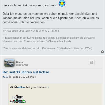
dass sich die Diskussion im Kreis dreht.
Oder ich muss es so machen wie schon einmal, hier abschließen und
Jonson meldet sich bei uns, wenn er ein Update hat. Aber ich würde es
gerne ohne Schloss versuchen.
Ich hab einen Virus: den H-A-N-O-M-A-G-I-R-U-S
-----
"Frauen haben in der Küche nichts zu suchen. Sie müssen sich um die Schweine
kümmern und den Traktor schmieren." (Charlotte MacLeod)
-----
"Das ist also ein Kleinbus und ein LKW in einem." (Mitarbeiterin über den 170er)
Crossi
abgefahren
Re: seit 33 Jahren auf Achse
B
#912
2021-11-10 22:34:14
e
i
t
willem
hat geschrieben:
↑
r
a
g