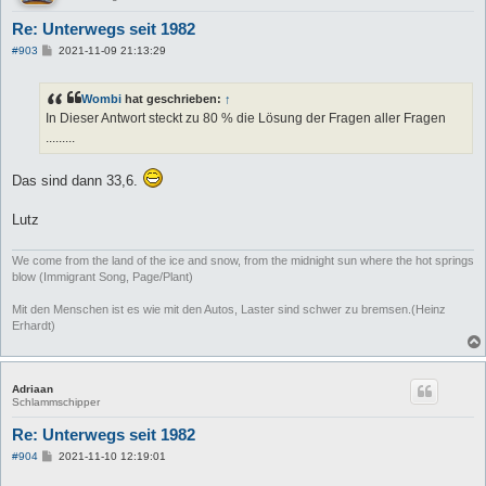
Re: Unterwegs seit 1982
B
#903
2021-11-09 21:13:29
e
i
t
Wombi
hat geschrieben:
↑
r
a
In Dieser Antwort steckt zu 80 % die Lösung der Fragen aller Fragen
g
.........
Das sind dann 33,6.
Lutz
We come from the land of the ice and snow, from the midnight sun where the hot springs
blow (Immigrant Song, Page/Plant)
Mit den Menschen ist es wie mit den Autos, Laster sind schwer zu bremsen.(Heinz
Erhardt)
Adriaan
Schlammschipper
Re: Unterwegs seit 1982
B
#904
2021-11-10 12:19:01
e
i