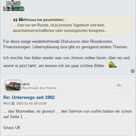
r
a
g
Wilmaaa
hat geschrieben:
↑
.... Das nur am Rande, ist ja jonsons Tagebuch und kein
sprachwissenschaftlicher oder soziologischer Kongress...
Für diese ewige wiederkehrende Diskussion über Reisekosten,
Finanzierungen, Lebensplanung usw gibt es genügend andere Themen.
Ich mochte hier lieber wieder was von Jonson selber lesen, über wo und
womit er jetzt fahrt, am besten mit ein paar schöne Bilder
Ulf H
Rauchsäule des Forums
Re: Unterwegs seit 1982
B
#910
2021-11-10 18:13:20
e
i
... das Murmeltier, es gruesst ... den Sermon von vorhin hatten wir schon
t
auf Seite 1 ...
r
a
g
Gruss Ulf