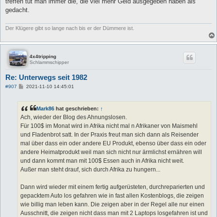
treffen tut man immer die, die viel mehr Geld ausgegeben haben als
gedacht.
Der Klügere gibt so lange nach bis er der Dümmere ist.
4x4tripping
Schlammschipper
Re: Unterwegs seit 1982
B
#907
2021-11-10 14:45:01
e
i
t
Mark86
hat geschrieben:
↑
r
a
Ach, wieder der Blog des Ahnungslosen.
g
Für 100$ im Monat wird in Afrika nicht mal n Afrikaner von Maismehl
und Fladenbrot satt. In der Praxis freut man sich dann als Reisender
mal über dass ein oder andere EU Produkt, ebenso über dass ein oder
andere Heimatprodukt weil man sich nicht nur ärmlichst ernähren will
und dann kommt man mit 100$ Essen auch in Afrika nicht weit.
Außer man steht drauf, sich durch Afrika zu hungern...
Dann wird wieder mit einem fertig aufgerüsteten, durchreparierten und
gepacktem Auto los gefahren wie in fast allen Kostenblogs, die zeigen
wie billig man leben kann. Die zeigen aber in der Regel alle nur einen
Ausschnitt, die zeigen nicht dass man mit 2 Laptops losgefahren ist und