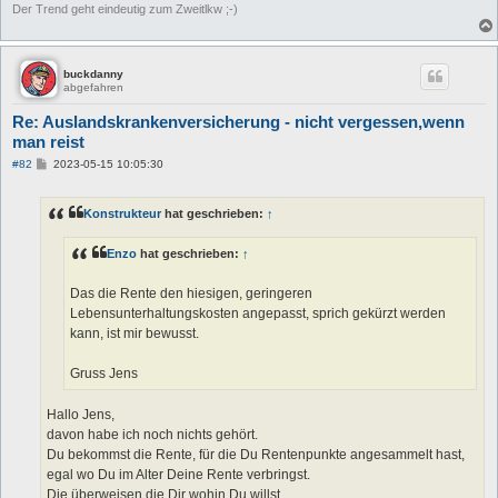
Der Trend geht eindeutig zum Zweitlkw ;-)
buckdanny
abgefahren
Re: Auslandskrankenversicherung - nicht vergessen,wenn
man reist
B
#82
2023-05-15 10:05:30
e
i
t
Konstrukteur
hat geschrieben:
↑
r
a
g
Enzo
hat geschrieben:
↑
Das die Rente den hiesigen, geringeren
Lebensunterhaltungskosten angepasst, sprich gekürzt werden
kann, ist mir bewusst.
Gruss Jens
Hallo Jens,
davon habe ich noch nichts gehört.
Du bekommst die Rente, für die Du Rentenpunkte angesammelt hast,
egal wo Du im Alter Deine Rente verbringst.
Die überweisen die Dir wohin Du willst.