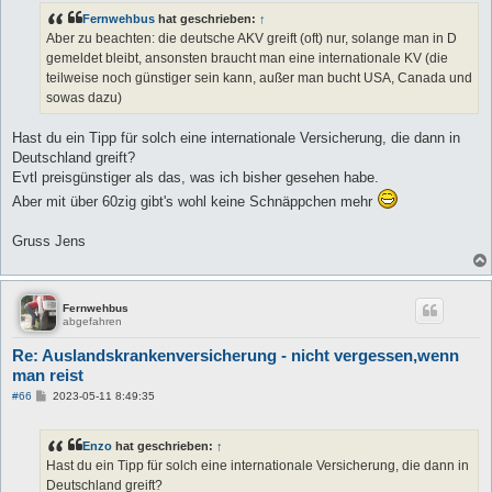
Fernwehbus
hat geschrieben:
↑
Aber zu beachten: die deutsche AKV greift (oft) nur, solange man in D
gemeldet bleibt, ansonsten braucht man eine internationale KV (die
teilweise noch günstiger sein kann, außer man bucht USA, Canada und
sowas dazu)
Hast du ein Tipp für solch eine internationale Versicherung, die dann in
Deutschland greift?
Evtl preisgünstiger als das, was ich bisher gesehen habe.
Aber mit über 60zig gibt's wohl keine Schnäppchen mehr
Gruss Jens
Fernwehbus
abgefahren
Re: Auslandskrankenversicherung - nicht vergessen,wenn
man reist
B
#66
2023-05-11 8:49:35
e
i
t
Enzo
hat geschrieben:
↑
r
a
Hast du ein Tipp für solch eine internationale Versicherung, die dann in
g
Deutschland greift?