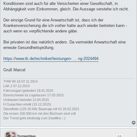
a
Konditionen sind auch für alle Versicherten einer Gesellschaft, in
g
Abhängigkeit vom Einkommen, gleich. Die Aussage verstehe ich nicht.
Der einzige Grund für eine Anwartschaft ist, dass ich der
Krankenversicherung die ich vorher hatte auch wieder beitreten kann -
auch wenn es verpflichtende andere gäbe.
Bei privaten ist das natürlich anders. Da vermeidet Anwartschaft eine
erneute Gesundheitsprüfung.
https://www.tk.de/techniker/leistungen- ... ng-2024494
Gruß Marcel
THW 90-16 07.11.2014
LAK 2 07.12.2014
Fahrzeugart geändert 19.01.2015
Eisenschwein ist zugelassen 17.03.2015
Umbauten beendet 12.04.2015
H Gutachten erteilt (15.12.2015)
Diesellotte (120-25 AW, Bautrupp mit H) 26.02.2021
Die ersten 100.000 km mit den Büchsen sind voll
Der Trend geht eindeutig zum Zweitlkw ;-)
Fernwehbus