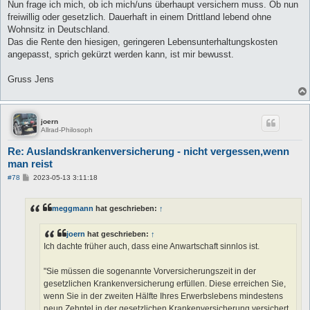
Nun frage ich mich, ob ich mich/uns überhaupt versichern muss. Ob nun
freiwillig oder gesetzlich. Dauerhaft in einem Drittland lebend ohne
Wohnsitz in Deutschland.
Das die Rente den hiesigen, geringeren Lebensunterhaltungskosten
angepasst, sprich gekürzt werden kann, ist mir bewusst.
Gruss Jens
joern
Allrad-Philosoph
Re: Auslandskrankenversicherung - nicht vergessen,wenn
man reist
B
#78
2023-05-13 3:11:18
e
i
t
meggmann
hat geschrieben:
↑
r
a
g
joern
hat geschrieben:
↑
Ich dachte früher auch, dass eine Anwartschaft sinnlos ist.
"Sie müssen die sogenannte Vorversicherungszeit in der
gesetzlichen Krankenversicherung erfüllen. Diese erreichen Sie,
wenn Sie in der zweiten Hälfte Ihres Erwerbslebens mindestens
neun Zehntel in der gesetzlichen Krankenversicherung versichert