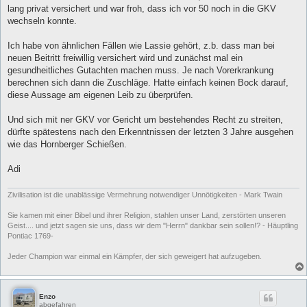
lang privat versichert und war froh, dass ich vor 50 noch in die GKV
wechseln konnte.
Ich habe von ähnlichen Fällen wie Lassie gehört, z.b. dass man bei
neuen Beitritt freiwillig versichert wird und zunächst mal ein
gesundheitliches Gutachten machen muss. Je nach Vorerkrankung
berechnen sich dann die Zuschläge. Hatte einfach keinen Bock darauf,
diese Aussage am eigenen Leib zu überprüfen.
Und sich mit ner GKV vor Gericht um bestehendes Recht zu streiten,
dürfte spätestens nach den Erkenntnissen der letzten 3 Jahre ausgehen
wie das Hornberger Schießen.
Adi
Zivilisation ist die unablässige Vermehrung notwendiger Unnötigkeiten - Mark Twain
Sie kamen mit einer Bibel und ihrer Religion, stahlen unser Land, zerstörten unseren
Geist.... und jetzt sagen sie uns, dass wir dem "Herrn" dankbar sein sollen!? - Häuptling
Pontiac 1769-
Jeder Champion war einmal ein Kämpfer, der sich geweigert hat aufzugeben.
Enzo
abgefahren