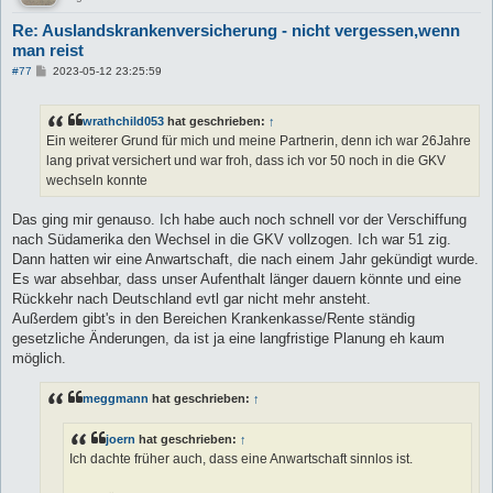
Re: Auslandskrankenversicherung - nicht vergessen,wenn
man reist
B
#77
2023-05-12 23:25:59
e
i
t
wrathchild053
hat geschrieben:
↑
r
a
Ein weiterer Grund für mich und meine Partnerin, denn ich war 26Jahre
g
lang privat versichert und war froh, dass ich vor 50 noch in die GKV
wechseln konnte
Das ging mir genauso. Ich habe auch noch schnell vor der Verschiffung
nach Südamerika den Wechsel in die GKV vollzogen. Ich war 51 zig.
Dann hatten wir eine Anwartschaft, die nach einem Jahr gekündigt wurde.
Es war absehbar, dass unser Aufenthalt länger dauern könnte und eine
Rückkehr nach Deutschland evtl gar nicht mehr ansteht.
Außerdem gibt's in den Bereichen Krankenkasse/Rente ständig
gesetzliche Änderungen, da ist ja eine langfristige Planung eh kaum
möglich.
meggmann
hat geschrieben:
↑
joern
hat geschrieben:
↑
Ich dachte früher auch, dass eine Anwartschaft sinnlos ist.