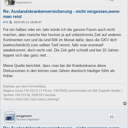
abgefahren
Re: Auslandskrankenversicherung - nicht vergessen,wenn
man reist
B
#70
2023-05-11 18:05:07
e
i
Für ein halbes oder ein Jahr würde ich die ganzen Faxen auch nicht
t
machen, aber manche hier hocken ja auf unbestimmte Zeit auf anderen
r
a
Kontinenten rum und da sind 60€ im Monat dafür, dass die GKV dich
g
(wahrscheinlich) zum selben Tarif nimmt, falls man
eventuell
wiederkommt, doch recht viel. Die Zeit geht schnell und bei 10 Jahren
leppert sich das ganz nett...
Meine Quelle berichtet, dass man bei der Krankenkasse diese
Diskussionen in den letzten zwei Jahren drastisch häufiger führt als
früher.
Matthias aus dem Fernwehbus
Magirus Deutz FM 232 D 17 FA (ex. FW RW3) unverheiratet mit 20ft Zeppelin-Shelter |
Sprinter 318 CDI Bj. 2008 DIY-Ausbau
"Wenn's nicht rußt, hat's keine Leistung!"
meggmann
Trucker-Urgestein