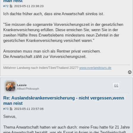
man reist
B
#72
2023-05-11 23:36:23
e
i
Ich dachte früher auch, dass eine Anwartschaft sinnlos ist.
t
r
a
"Sie müssen die sogenannte Vorversicherungszeit in der gesetzlichen
g
Krankenversicherung erfüllen. Diese erreichen Sie, wenn Sie in der
zweiten Hälfte Ihres Erwerbslebens mindestens neun Zehntel in der
gesetzlichen Krankenversicherung versichert waren."
Ansonsten muss man sich als Rentner privat versichern.
Die Anwartschaft zählt zur Vorversicherungszeit.
Mitfahrer Landweg nach Indien/Tibet/Thailand 2027?
www.overlandtours.de
Lassie
Allrad-Philosoph
Re: Auslandskrankenversicherung - nicht vergessen,wenn
man reist
B
#73
2023-05-11 23:57:06
e
i
Servus,
t
r
a
Thema Anwartschaft hatten wir auch durch: meine Frau hatte für 21 Jahre
g
eine Anwartschaft bezahlt, war als Expat in Asien in der Textilwirtschaft