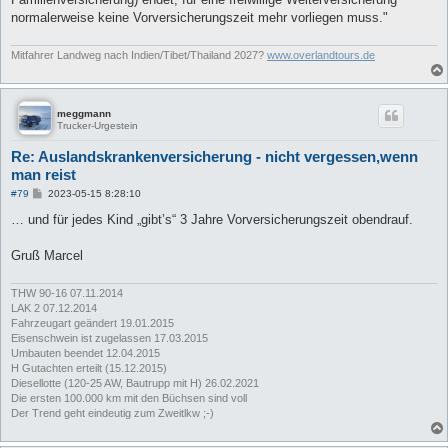
normalerweise keine Vorversicherungszeit mehr vorliegen muss."
Mitfahrer Landweg nach Indien/Tibet/Thailand 2027?
www.overlandtours.de
meggmann
Trucker-Urgestein
Re: Auslandskrankenversicherung - nicht vergessen,wenn
man reist
B
#79
2023-05-15 8:28:10
e
i
… und für jedes Kind „gibt’s“ 3 Jahre Vorversicherungszeit obendrauf.
t
r
a
Gruß Marcel
g
THW 90-16 07.11.2014
LAK 2 07.12.2014
Fahrzeugart geändert 19.01.2015
Eisenschwein ist zugelassen 17.03.2015
Umbauten beendet 12.04.2015
H Gutachten erteilt (15.12.2015)
Diesellotte (120-25 AW, Bautrupp mit H) 26.02.2021
Die ersten 100.000 km mit den Büchsen sind voll
Der Trend geht eindeutig zum Zweitlkw ;-)