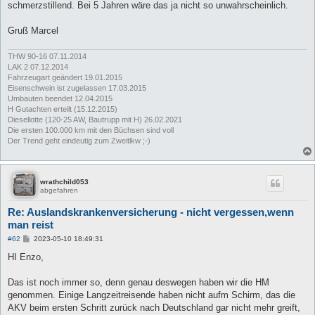
schmerzstillend. Bei 5 Jahren wäre das ja nicht so unwahrscheinlich.
Gruß Marcel
THW 90-16 07.11.2014
LAK 2 07.12.2014
Fahrzeugart geändert 19.01.2015
Eisenschwein ist zugelassen 17.03.2015
Umbauten beendet 12.04.2015
H Gutachten erteilt (15.12.2015)
Diesellotte (120-25 AW, Bautrupp mit H) 26.02.2021
Die ersten 100.000 km mit den Büchsen sind voll
Der Trend geht eindeutig zum Zweitlkw ;-)
wrathchild053
abgefahren
Re: Auslandskrankenversicherung - nicht vergessen,wenn
man reist
B
#62
2023-05-10 18:49:31
e
i
HI Enzo,
t
r
a
Das ist noch immer so, denn genau deswegen haben wir die HM
g
genommen. Einige Langzeitreisende haben nicht aufm Schirm, das die
AKV beim ersten Schritt zurück nach Deutschland gar nicht mehr greift,