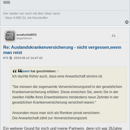
Willi
Der wieder nur noch mit dem Steyr tanzt
- Steyr A 680 GL mit Hesskoffer
wrathchild053
abgefahren
Re: Auslandskrankenversicherung - nicht vergessen,wenn
man reist
B
#76
2023-05-12 14:47:42
e
i
t
joern
hat geschrieben:
↑
r
a
Ich dachte früher auch, dass eine Anwartschaft sinnlos ist.
g
"Sie müssen die sogenannte Vorversicherungszeit in der gesetzlichen
Krankenversicherung erfüllen. Diese erreichen Sie, wenn Sie in der
zweiten Hälfte Ihres Erwerbslebens mindestens neun Zehntel in der
gesetzlichen Krankenversicherung versichert waren."
Ansonsten muss man sich als Rentner privat versichern.
Die Anwartschaft zählt zur Vorversicherungszeit.
Ein weiterer Grund für mich und meine Partnerin, denn ich war 26Jahre