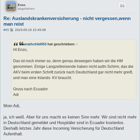
Enzo
abgefahren
Re: Auslandskrankenversicherung - nicht vergessen,wenn
man reist
B
#65
2023-05-10 22:45:08
e
i
t
wrathchild053
hat geschrieben:
↑
r
a
HI Enzo,
g
Das ist noch immer so, denn genau deswegen haben wir die HM
genommen. Einige Langzeitreisende haben nicht aufm Schirm, das die
AKV beim ersten Schritt zurück nach Deutschland gar nicht mehr greift,
und man eine Inlands- KV braucht.
Gruss nach Ecuador
Adi
Moin Adi,
ja, ich weiß. Aber für uns macht es keinen Sinn mehr. Wir sind nicht mehr
in Deutschland gemeldet und Hospitäler sind in Ecuador kostenlos.
Deshalb letztes Jahr diese Incoming Versicherung für Deutschland
Aufenthalt.