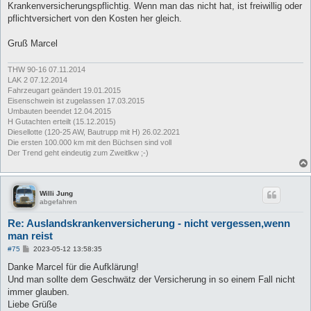
Krankenversicherungspflichtig. Wenn man das nicht hat, ist freiwillig oder
pflichtversichert von den Kosten her gleich.
Gruß Marcel
THW 90-16 07.11.2014
LAK 2 07.12.2014
Fahrzeugart geändert 19.01.2015
Eisenschwein ist zugelassen 17.03.2015
Umbauten beendet 12.04.2015
H Gutachten erteilt (15.12.2015)
Diesellotte (120-25 AW, Bautrupp mit H) 26.02.2021
Die ersten 100.000 km mit den Büchsen sind voll
Der Trend geht eindeutig zum Zweitlkw ;-)
Willi Jung
abgefahren
Re: Auslandskrankenversicherung - nicht vergessen,wenn
man reist
B
#75
2023-05-12 13:58:35
e
i
Danke Marcel für die Aufklärung!
t
Und man sollte dem Geschwätz der Versicherung in so einem Fall nicht
r
a
immer glauben.
g
Liebe Grüße