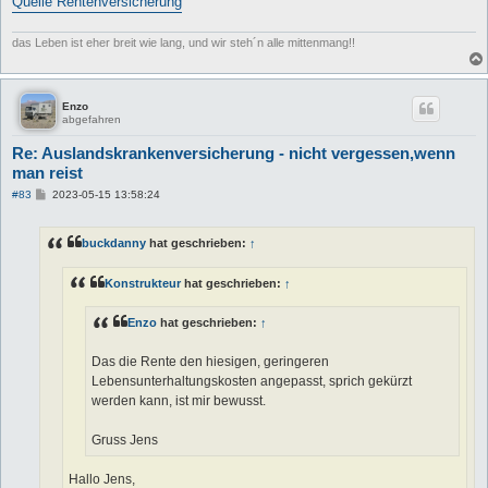
Quelle Rentenversicherung
das Leben ist eher breit wie lang, und wir steh´n alle mittenmang!!
Enzo
abgefahren
Re: Auslandskrankenversicherung - nicht vergessen,wenn
man reist
B
#83
2023-05-15 13:58:24
e
i
t
buckdanny
hat geschrieben:
↑
r
a
g
Konstrukteur
hat geschrieben:
↑
Enzo
hat geschrieben:
↑
Das die Rente den hiesigen, geringeren
Lebensunterhaltungskosten angepasst, sprich gekürzt
werden kann, ist mir bewusst.
Gruss Jens
Hallo Jens,