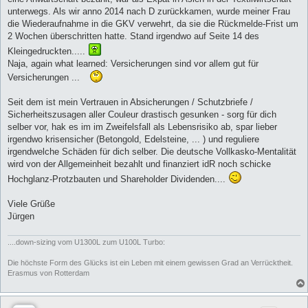
unterwegs. Als wir anno 2014 nach D zurückkamen, wurde meiner Frau
die Wiederaufnahme in die GKV verwehrt, da sie die Rückmelde-Frist um
2 Wochen überschritten hatte. Stand irgendwo auf Seite 14 des
Kleingedruckten.....
Naja, again what learned: Versicherungen sind vor allem gut für
Versicherungen ...
Seit dem ist mein Vertrauen in Absicherungen / Schutzbriefe /
Sicherheitszusagen aller Couleur drastisch gesunken - sorg für dich
selber vor, hak es im im Zweifelsfall als Lebensrisiko ab, spar lieber
irgendwo krisensicher (Betongold, Edelsteine, ... ) und reguliere
irgendwelche Schäden für dich selber. Die deutsche Vollkasko-Mentalität
wird von der Allgemeinheit bezahlt und finanziert idR noch schicke
Hochglanz-Protzbauten und Shareholder Dividenden....
Viele Grüße
Jürgen
....down-sizing vom U1300L zum U100L Turbo:
Die höchste Form des Glücks ist ein Leben mit einem gewissen Grad an Verrücktheit.
Erasmus von Rotterdam