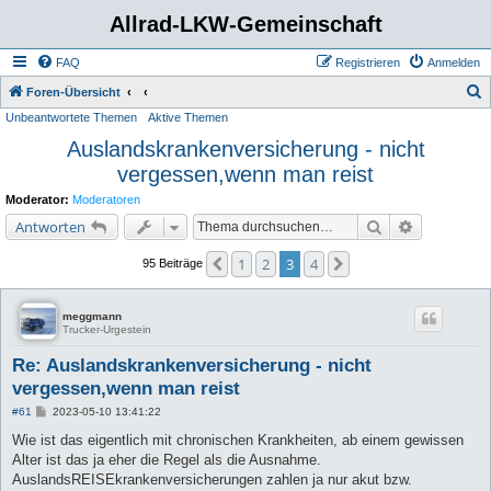
Allrad-LKW-Gemeinschaft
FAQ
Registrieren
Anmelden
S
Foren-Übersicht
Unbeantwortete Themen
Aktive Themen
u
Auslandskrankenversicherung - nicht
c
vergessen,wenn man reist
h
e
Moderator:
Moderatoren
Suche
Erweiterte 
Antworten
1
2
3
4
Vorherige
Nächste
95 Beiträge
meggmann
Trucker-Urgestein
Re: Auslandskrankenversicherung - nicht
vergessen,wenn man reist
B
#61
2023-05-10 13:41:22
e
i
Wie ist das eigentlich mit chronischen Krankheiten, ab einem gewissen
t
Alter ist das ja eher die Regel als die Ausnahme.
r
a
AuslandsREISEkrankenversicherungen zahlen ja nur akut bzw.
g