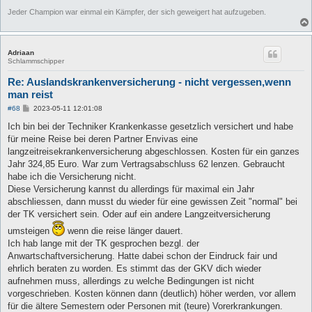
Jeder Champion war einmal ein Kämpfer, der sich geweigert hat aufzugeben.
Adriaan
Schlammschipper
Re: Auslandskrankenversicherung - nicht vergessen,wenn
man reist
B
#68
2023-05-11 12:01:08
e
i
Ich bin bei der Techniker Krankenkasse gesetzlich versichert und habe
t
für meine Reise bei deren Partner Envivas eine
r
a
langzeitreisekrankenversicherung abgeschlossen. Kosten für ein ganzes
g
Jahr 324,85 Euro. War zum Vertragsabschluss 62 lenzen. Gebraucht
habe ich die Versicherung nicht.
Diese Versicherung kannst du allerdings für maximal ein Jahr
abschliessen, dann musst du wieder für eine gewissen Zeit "normal" bei
der TK versichert sein. Oder auf ein andere Langzeitversicherung
umsteigen
wenn die reise länger dauert.
Ich hab lange mit der TK gesprochen bezgl. der
Anwartschaftversicherung. Hatte dabei schon der Eindruck fair und
ehrlich beraten zu worden. Es stimmt das der GKV dich wieder
aufnehmen muss, allerdings zu welche Bedingungen ist nicht
vorgeschrieben. Kosten können dann (deutlich) höher werden, vor allem
für die ältere Semestern oder Personen mit (teure) Vorerkrankungen.