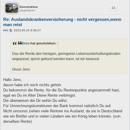
Konstrukteur
abgefahren
Re: Auslandskrankenversicherung - nicht vergessen,wenn
man reist
B
#80
2023-05-15 9:39:27
e
i
t
Enzo
hat geschrieben:
↑
r
a
g
Das die Rente den hiesigen, geringeren Lebensunterhaltungskosten
angepasst, sprich gekürzt werden kann, ist mir bewusst.
Gruss Jens
Hallo Jens,
davon habe ich noch nichts gehört.
Du bekommst die Rente, für die Du Rentenpunkte angesammelt hast,
egal wo Du im Alter Deine Rente verbringst.
Die überweisen die Dir wohin Du willst.
Für Umrechnungskorrekturen der Bank kommst natürlich Du auf.
Nicht umsonst ziehen viele Rentner ins Ausland, da sie in Deutschland
wie ein Bettler und in vielen Ländern wie ein König leben können. (von
derselben Rente)