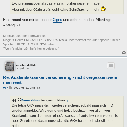
Evtl preisgünstiger als das, was ich bisher gesehen habe.
Aber mit über 60zig gibt's wohl keine Schnäppchen mehr
Ein Freund von mir ist bei der
Cigna
und sehr zufrieden. Allerdings
Anfang 50.
Matthias aus dem Fernwehbus
Magirus Deutz FM 232 D 17 FA (ex. FW RW3) unverheiratet mit 20ft Zeppelin-Shelter |
Sprinter 318 CDI Bj. 2008 DIY-Ausbau
"Wenn's nicht rußt, hat's keine Leistung!"
wrathchild053
abgefahren
Re: Auslandskrankenversicherung - nicht vergessen,wenn
man reist
B
#67
2023-05-11 9:55:43
e
i
t
Fernwehbus
hat geschrieben:
↑
r
a
Die letzte GKV muss dich wieder versichern, sobald man sich in D
g
wieder anmeldet. Wird gerne und heftig bestritten, vor allem von
Krankenkassen die einem eine Anwartschaft aufschwatzen wollen, ist
aber Gesetz und daran muss sich die GKV halten - ob sie will oder
nicht.