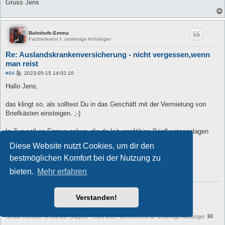
Gruss Jens
Bahnhofs-Emma
Fachreferent f. unsinnige Anhänger
Re: Auslandskrankenversicherung - nicht vergessen,wenn
man reist
B
#84
2023-05-15 14:02:10
e
i
Hallo Jens,
t
r
a
das klingt so, als solltest Du in das Geschäft mit der Vermietung von
g
Briefkästen einsteigen. ;-)
In Zug soll es Firmen geben, die da leitungsfähige Briefkastenanlagen
liefern können.
Diese Website nutzt Cookies, um dir den
bestmöglichen Komfort bei der Nutzung zu
Grüße
Marcus
bieten.
Mehr erfahren
Nach dem Kaffee ist vor dem Kaffee. ☕
Unser GAZ:
https://gaz66blog.wordpress.com
Verstanden!
Baltikums-Tour:
http://www.gaz66.de/Baltikum-2017.html
Senior member of Darwin-Support-Team und Fachreferent für unsinnige Anhänger. 🚒