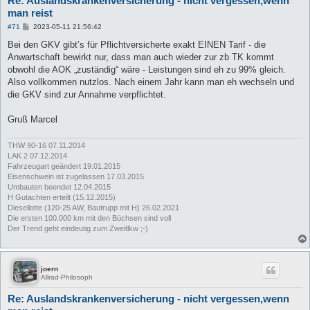
Re: Auslandskrankenversicherung - nicht vergessen,wenn
man reist
B
#71
2023-05-11 21:56:42
e
i
Bei den GKV gibt’s für Pflichtversicherte exakt EINEN Tarif - die
t
Anwartschaft bewirkt nur, dass man auch wieder zur zb TK kommt
r
a
obwohl die AOK „zuständig“ wäre - Leistungen sind eh zu 99% gleich.
g
Also vollkommen nutzlos. Nach einem Jahr kann man eh wechseln und
die GKV sind zur Annahme verpflichtet.
Gruß Marcel
THW 90-16 07.11.2014
LAK 2 07.12.2014
Fahrzeugart geändert 19.01.2015
Eisenschwein ist zugelassen 17.03.2015
Umbauten beendet 12.04.2015
H Gutachten erteilt (15.12.2015)
Diesellotte (120-25 AW, Bautrupp mit H) 26.02.2021
Die ersten 100.000 km mit den Büchsen sind voll
Der Trend geht eindeutig zum Zweitlkw ;-)
joern
Allrad-Philosoph
Re: Auslandskrankenversicherung - nicht vergessen,wenn