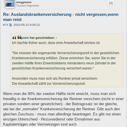
meggmann
Trucker-Urgestein
Re: Auslandskrankenversicherung - nicht vergessen,wenn
man reist
B
#74
2023-05-12 9:05:22
e
i
t
joern
hat geschrieben:
↑
r
a
Ich dachte früher auch, dass eine Anwartschaft sinnlos ist.
g
"Sie müssen die sogenannte Vorversicherungszeit in der gesetzlichen
Krankenversicherung erfüllen. Diese erreichen Sie, wenn Sie in der
zweiten Hälfte Ihres Erwerbslebens mindestens neun Zehntel in der
gesetzlichen Krankenversicherung versichert waren."
Ansonsten muss man sich als Rentner privat versichern.
Die Anwartschaft zählt zur Vorversicherungszeit.
Wenn man die 90% der zweiten Hälfte nicht erreicht, muss man sich
freiwillig in der Krankenversicherung der Rentner versichern (nicht in einer
privaten sondern einer gesetzlichen) - der Beitragssatz ist der gleiche,
wie bei der „normalen“ Krankenversicherung der Rentner. Gibt auch den
gleichen Zuschuss - muss man allerdings beantragen. Es gibt nur einen
einzigen Unterschied - Hinzuverdienst oder Einnahmen aus
Kapitalerträgen oder Vermietungen sind auch