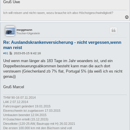
Gruß Uwe
Ich will reisen und nicht rasen, wozu brauche ich also Höchstgeschwindigkeit?
meggmann
Trucker-Urgestein
Re: Auslandskrankenversicherung - nicht vergessen,wenn
man reist
B
#81
2023-05-15 9:42:16
e
i
Und wenn man länger als 183 Tage im Jahr woanders ist, und ein
t
Doppelbesteuerungsabkommen besteht kann man die auch dort
r
a
versteuern (Griechenland zb 7% flat, Portugal 5% (da weiß ich es nicht
g
genau))
Gruß Marcel
THW 90-16 07.11.2014
LAK 2 07.12.2014
Fahrzeugart geändert 19.01.2015
Eisenschwein ist zugelassen 17.03.2015
Umbauten beendet 12.04.2015
H Gutachten erteilt (15.12.2015)
Diesellotte (120-25 AW, Bautrupp mit H) 26.02.2021
Die ersten 100.000 km mit den Büchsen sind voll