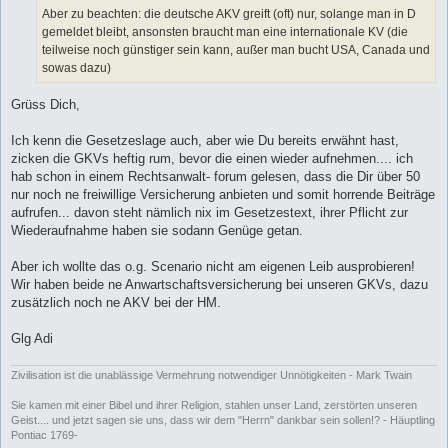
Aber zu beachten: die deutsche AKV greift (oft) nur, solange man in D
gemeldet bleibt, ansonsten braucht man eine internationale KV (die
teilweise noch günstiger sein kann, außer man bucht USA, Canada und
sowas dazu)
Grüss Dich,
Ich kenn die Gesetzeslage auch, aber wie Du bereits erwähnt hast,
zicken die GKVs heftig rum, bevor die einen wieder aufnehmen.... ich
hab schon in einem Rechtsanwalt- forum gelesen, dass die Dir über 50
nur noch ne freiwillige Versicherung anbieten und somit horrende Beiträge
aufrufen... davon steht nämlich nix im Gesetzestext, ihrer Pflicht zur
Wiederaufnahme haben sie sodann Genüge getan.
Aber ich wollte das o.g. Scenario nicht am eigenen Leib ausprobieren!
Wir haben beide ne Anwartschaftsversicherung bei unseren GKVs, dazu
zusätzlich noch ne AKV bei der HM.
Glg Adi
Zivilisation ist die unablässige Vermehrung notwendiger Unnötigkeiten - Mark Twain
Sie kamen mit einer Bibel und ihrer Religion, stahlen unser Land, zerstörten unseren
Geist.... und jetzt sagen sie uns, dass wir dem "Herrn" dankbar sein sollen!? - Häuptling
Pontiac 1769-