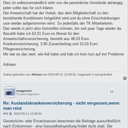
Dies ist selbstverständlich sehr von die persönliche Umstände abhängig,
jeder sollte das für sich klären.
Der Anwartschaft hat der Vorteil, das dein Mitgliedschaft zu den
bestehende Konditionen fortgeführt wird und du ohne Einschränkungen
usw wieder aufgenommen wirst. So jedenfalls der TK Mitarbeiterin.
Das werde in jetzt also feststellen können, bin seit paar Tage wieder da.
Bezahlt habe ich 62,01 Euro im Monat für den
Anwartschaftsversicherung, besteht aus 48,03 Euro
Krankenversicherung, 3,95 Zusatzbeitrag und 10,03 Euro
Pflegeversicherung.
Mir war es das wert, wie Adi hatte und hab ich kein lust auf evt Probleme.
Adriaan
Zuletzt geändert von
Adriaan
am 2023-05-11 12:09:32, insgesamt 1-mal geändert.
meggmann
Trucker-Urgestein
Re: Auslandskrankenversicherung - nicht vergessen,wenn
man reist
B
#69
2023-05-11 12:08:31
e
i
Gesetzliche- oder Ersatzkassen berechnen die Beiträge ausschließlich
t
nach Einkommen - eine Gesundheitsprüfung findet nicht statt. Die
r