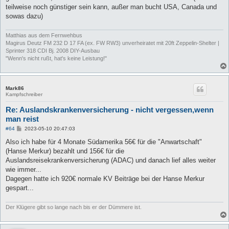
teilweise noch günstiger sein kann, außer man bucht USA, Canada und
sowas dazu)
Matthias aus dem Fernwehbus
Magirus Deutz FM 232 D 17 FA (ex. FW RW3) unverheiratet mit 20ft Zeppelin-Shelter |
Sprinter 318 CDI Bj. 2008 DIY-Ausbau
"Wenn's nicht rußt, hat's keine Leistung!"
Mark86
Kampfschreiber
Re: Auslandskrankenversicherung - nicht vergessen,wenn
man reist
B
#64
2023-05-10 20:47:03
e
i
Also ich habe für 4 Monate Südamerika 56€ für die "Anwartschaft"
t
(Hanse Merkur) bezahlt und 156€ für die
r
a
Auslandsreisekrankenversicherung (ADAC) und danach lief alles weiter
g
wie immer...
Dagegen hatte ich 920€ normale KV Beiträge bei der Hanse Merkur
gespart...
Der Klügere gibt so lange nach bis er der Dümmere ist.