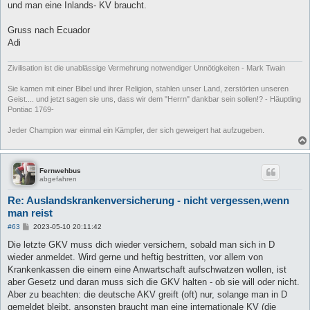
und man eine Inlands- KV braucht.
Gruss nach Ecuador
Adi
Zivilisation ist die unablässige Vermehrung notwendiger Unnötigkeiten - Mark Twain
Sie kamen mit einer Bibel und ihrer Religion, stahlen unser Land, zerstörten unseren
Geist.... und jetzt sagen sie uns, dass wir dem "Herrn" dankbar sein sollen!? - Häuptling
Pontiac 1769-
Jeder Champion war einmal ein Kämpfer, der sich geweigert hat aufzugeben.
Fernwehbus
abgefahren
Re: Auslandskrankenversicherung - nicht vergessen,wenn
man reist
B
#63
2023-05-10 20:11:42
e
i
Die letzte GKV muss dich wieder versichern, sobald man sich in D
t
wieder anmeldet. Wird gerne und heftig bestritten, vor allem von
r
a
Krankenkassen die einem eine Anwartschaft aufschwatzen wollen, ist
g
aber Gesetz und daran muss sich die GKV halten - ob sie will oder nicht.
Aber zu beachten: die deutsche AKV greift (oft) nur, solange man in D
gemeldet bleibt, ansonsten braucht man eine internationale KV (die