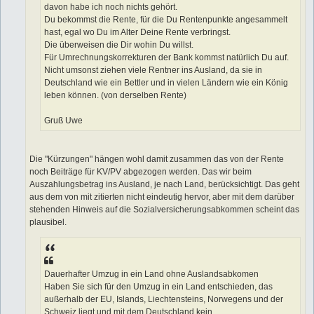
davon habe ich noch nichts gehört.
Du bekommst die Rente, für die Du Rentenpunkte angesammelt
hast, egal wo Du im Alter Deine Rente verbringst.
Die überweisen die Dir wohin Du willst.
Für Umrechnungskorrekturen der Bank kommst natürlich Du auf.
Nicht umsonst ziehen viele Rentner ins Ausland, da sie in
Deutschland wie ein Bettler und in vielen Ländern wie ein König
leben können. (von derselben Rente)
Gruß Uwe
Die "Kürzungen" hängen wohl damit zusammen das von der Rente
noch Beiträge für KV/PV abgezogen werden. Das wir beim
Auszahlungsbetrag ins Ausland, je nach Land, berücksichtigt. Das geht
aus dem von mit zitierten nicht eindeutig hervor, aber mit dem darüber
stehenden Hinweis auf die Sozialversicherungsabkommen scheint das
plausibel.
Dauerhafter Umzug in ein Land ohne Auslandsabkomen
Haben Sie sich für den Umzug in ein Land entschieden, das
außerhalb der EU, Islands, Liechtensteins, Norwegens und der
Schweiz liegt und mit dem Deutschland kein