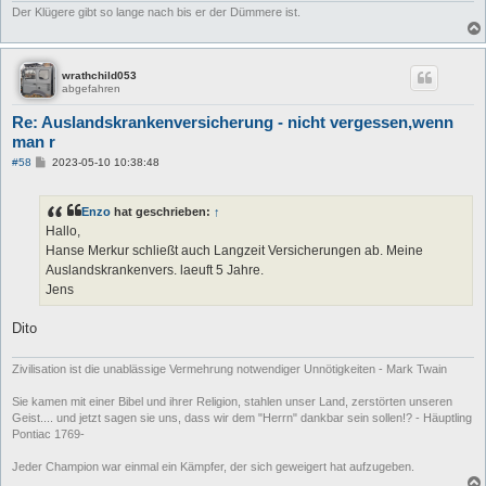
Der Klügere gibt so lange nach bis er der Dümmere ist.
wrathchild053
abgefahren
Re: Auslandskrankenversicherung - nicht vergessen,wenn
man r
B
#58
2023-05-10 10:38:48
e
i
t
Enzo
hat geschrieben:
↑
r
a
Hallo,
g
Hanse Merkur schließt auch Langzeit Versicherungen ab. Meine
Auslandskrankenvers. laeuft 5 Jahre.
Jens
Dito
Zivilisation ist die unablässige Vermehrung notwendiger Unnötigkeiten - Mark Twain
Sie kamen mit einer Bibel und ihrer Religion, stahlen unser Land, zerstörten unseren
Geist.... und jetzt sagen sie uns, dass wir dem "Herrn" dankbar sein sollen!? - Häuptling
Pontiac 1769-
Jeder Champion war einmal ein Kämpfer, der sich geweigert hat aufzugeben.