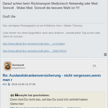
i
Darauf achten beim Rücktransport Medizinisch Notwendig oder Med.
t
Sinnvoll . Wobei Med. Sinnvoll die bessere Wahl ist !!!!
r
a
g
Gruß Ute
Das wichtigste Reisegepäck ist ein fröhliches Herz ! Mutter Theresa
Lebe immer nur einen Augenblick nach dem anderen , anstatt jeden Tag schon viele
Jahre im vorraus .
http://www.allrad-lkw-gemeinschaft.de/p ... o+erhalten
http://www.allrad-lkw-gemeinschaft.de/p ... 18&t=52014
Geishardt
abgefahren
Re: Auslandskrankenversicherung - nicht vergessen,wenn
man r
B
#52
2016-10-05 12:27:08
e
i
t
marylin hat geschrieben:
r
a
Dann liest Du nicht das, auf das Du (und ich) verlinkt haben.
g
Siehe hier: