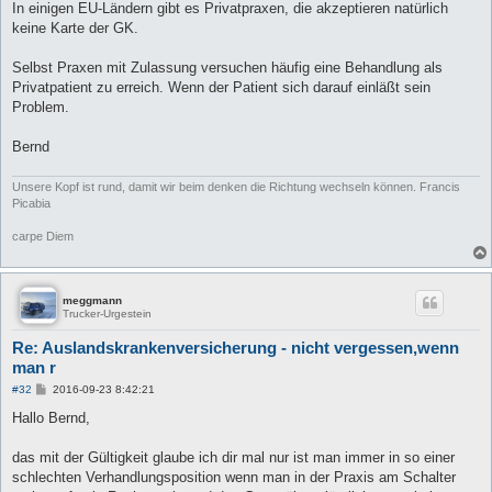
In einigen EU-Ländern gibt es Privatpraxen, die akzeptieren natürlich
keine Karte der GK.
Selbst Praxen mit Zulassung versuchen häufig eine Behandlung als
Privatpatient zu erreich. Wenn der Patient sich darauf einläßt sein
Problem.
Bernd
Unsere Kopf ist rund, damit wir beim denken die Richtung wechseln können. Francis
Picabia
carpe Diem
meggmann
Trucker-Urgestein
Re: Auslandskrankenversicherung - nicht vergessen,wenn
man r
B
#32
2016-09-23 8:42:21
e
i
Hallo Bernd,
t
r
a
das mit der Gültigkeit glaube ich dir mal nur ist man immer in so einer
g
schlechten Verhandlungsposition wenn man in der Praxis am Schalter