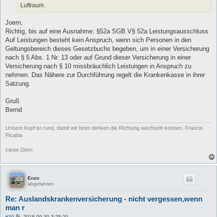
Luftraum.
Joern,
Richtig, bis auf eine Ausnahme: §52a SGB V§ 52a Leistungsausschluss
Auf Leistungen besteht kein Anspruch, wenn sich Personen in den
Geltungsbereich dieses Gesetzbuchs begeben, um in einer Versicherung
nach § 5 Abs. 1 Nr. 13 oder auf Grund dieser Versicherung in einer
Versicherung nach § 10 missbräuchlich Leistungen in Anspruch zu
nehmen. Das Nähere zur Durchführung regelt die Krankenkasse in ihrer
Satzung.
Gruß
Bernd
Unsere Kopf ist rund, damit wir beim denken die Richtung wechseln können. Francis
Picabia
carpe Diem
Enzo
abgefahren
Re: Auslandskrankenversicherung - nicht vergessen,wenn
man r
B
#39
2016-09-30 3:25:20