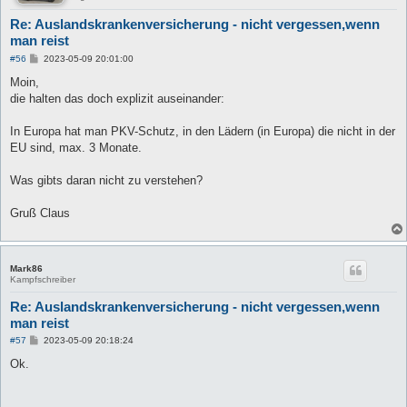
Re: Auslandskrankenversicherung - nicht vergessen,wenn
man reist
B
#56
2023-05-09 20:01:00
e
i
Moin,
t
die halten das doch explizit auseinander:
r
a
g
In Europa hat man PKV-Schutz, in den Lädern (in Europa) die nicht in der
EU sind, max. 3 Monate.
Was gibts daran nicht zu verstehen?
Gruß Claus
Mark86
Kampfschreiber
Re: Auslandskrankenversicherung - nicht vergessen,wenn
man reist
B
#57
2023-05-09 20:18:24
e
i
Ok.
t
r
a
g