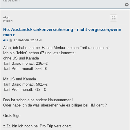
carpe Diem
sigo
infiziert
Re: Auslandskrankenversicherung - nicht vergessen,wenn
man r
B
#42
2016-10-02 22:44:44
e
i
Also, ich habe mal bei Hanse Merkur meinen Tarif rausgesucht.
t
Ich bin "leider" schon 67 und jetzt kommts:
r
a
ohne US und Kanada
g
Tarif Basic monatl. 236,--€
Tarif Profi. monatl. 356.--€
Mit US und Kanada
Tarif Basic monatl. 592,--€
Tarif Profi monatl. 712,--€
Das ist schon eine andere Hausnummer !
Oder habe ich da was übersehen wie es billiger bei HM geht ?
Gruß Sigo
z.Zt. bin ich noch bei Pro Trip versichert.