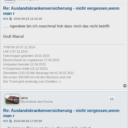
Re: Auslandskrankenversicherung - nicht vergessen,wenn
man r
B
#34
2016-09-23 12:14:19
e
i
..... irgendwie bin ich manchmal froh dass mich das nicht betrifft.
t
r
a
Gruß Marcel
g
THW 90-16 07.11.2014
LAK 2 07.12.2014
Fahrzeugart geändert 19.01.2015
Eisenschwein ist zugelassen 17.03.2015
Umbauten beendet 12.04.2015
H Gutachten erteilt (15.12.2015)
Diesellotte (120-25 AW, Bautrupp mit H) 26.02.2021
Die ersten 100.000 km mit den Büchsen sind voll
Der Trend geht eindeutig zum Zweitlkw ;-)
Ulf H
Rauchsäule des Forums
Re: Auslandskrankenversicherung - nicht vergessen,wenn
man r
B
#35
2016-09-28 17:00:59
e
i