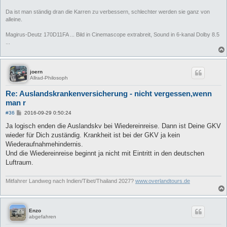
Da ist man ständig dran die Karren zu verbessern, schlechter werden sie ganz von
alleine.
Magirus-Deutz 170D11FA ... Bild in Cinemascope extrabreit, Sound in 6-kanal Dolby 8.5
...
joern
Allrad-Philosoph
Re: Auslandskrankenversicherung - nicht vergessen,wenn
man r
B
#36
2016-09-29 0:50:24
e
i
Ja logisch enden die Auslandskv bei Wiedereinreise. Dann ist Deine GKV
t
wieder für Dich zuständig. Krankheit ist bei der GKV ja kein
r
a
Wiederaufnahmehindernis.
g
Und die Wiedereinreise beginnt ja nicht mit Eintritt in den deutschen
Luftraum.
Mitfahrer Landweg nach Indien/Tibet/Thailand 2027?
www.overlandtours.de
Enzo
abgefahren