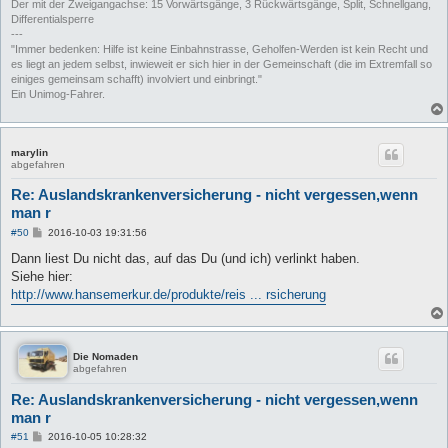
Der mit der Zweigangachse: 15 Vorwärtsgänge, 3 Rückwärtsgänge, Split, Schnellgang,
Differentialsperre
---
"Immer bedenken: Hilfe ist keine Einbahnstrasse, Geholfen-Werden ist kein Recht und
es liegt an jedem selbst, inwieweit er sich hier in der Gemeinschaft (die im Extremfall so
einiges gemeinsam schafft) involviert und einbringt."
Ein Unimog-Fahrer.
marylin
abgefahren
Re: Auslandskrankenversicherung - nicht vergessen,wenn
man r
B
#50
2016-10-03 19:31:56
e
i
Dann liest Du nicht das, auf das Du (und ich) verlinkt haben.
t
Siehe hier:
r
a
http://www.hansemerkur.de/produkte/reis ... rsicherung
g
Die Nomaden
abgefahren
Re: Auslandskrankenversicherung - nicht vergessen,wenn
man r
B
#51
2016-10-05 10:28:32
e