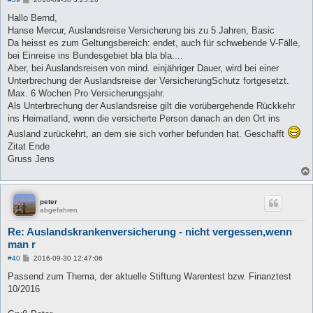
e
i
Hallo Bernd,
t
Hanse Mercur, Auslandsreise Versicherung bis zu 5 Jahren, Basic
r
a
Da heisst es zum Geltungsbereich: endet, auch für schwebende V-Fälle,
g
bei Einreise ins Bundesgebiet bla bla bla....
Aber, bei Auslandsreisen von mind. einjähriger Dauer, wird bei einer
Unterbrechung der Auslandsreise der VersicherungSchutz fortgesetzt.
Max. 6 Wochen Pro Versicherungsjahr.
Als Unterbrechung der Auslandsreise gilt die vorübergehende Rückkehr
ins Heimatland, wenn die versicherte Person danach an den Ort ins
Ausland zurückehrt, an dem sie sich vorher befunden hat. Geschafft
Zitat Ende
Gruss Jens
peter
abgefahren
Re: Auslandskrankenversicherung - nicht vergessen,wenn
man r
B
#40
2016-09-30 12:47:06
e
i
Passend zum Thema, der aktuelle Stiftung Warentest bzw. Finanztest
t
10/2016
r
a
g