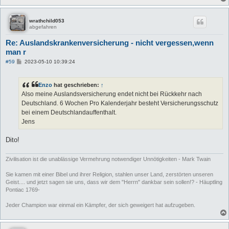
wrathchild053
abgefahren
Re: Auslandskrankenversicherung - nicht vergessen,wenn
man r
B
#59
2023-05-10 10:39:24
e
i
t
Enzo
hat geschrieben:
↑
r
a
Also meine Auslandsversicherung endet nicht bei Rückkehr nach
g
Deutschland. 6 Wochen Pro Kalenderjahr besteht Versicherungsschutz
bei einem Deutschlandauffenthalt.
Jens
Dito!
Zivilisation ist die unablässige Vermehrung notwendiger Unnötigkeiten - Mark Twain
Sie kamen mit einer Bibel und ihrer Religion, stahlen unser Land, zerstörten unseren
Geist.... und jetzt sagen sie uns, dass wir dem "Herrn" dankbar sein sollen!? - Häuptling
Pontiac 1769-
Jeder Champion war einmal ein Kämpfer, der sich geweigert hat aufzugeben.