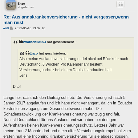
Enzo
abgefahren
Re: Auslandskrankenversicherung - nicht vergessen,wenn
man reist
B
#60
2023-05-10 13:37:10
e
i
t
wrathchild053
hat geschrieben:
↑
r
a
g
Enzo
hat geschrieben:
↑
Also meine Auslandsversicherung endet nicht bei Rückkehr nach
Deutschland. 6 Wochen Pro Kalenderjahr besteht
Versicherungsschutz bei einem Deutschlandauffenthalt.
Jens
Dito!
Lange her, dass ich den Beitrag schrieb. Die Versicherung ist nach 5
Jahren 2017 abgelaufen und ich habe nicht verlängert, da ich in Ecuador
kostenlosen Zugang zum Gesundheitswesen habe. Die
Schadensabwicklung der Krankenversicherung war zügig und fair.
Nun ist Deutschland für uns Ausland und wir haben bei dortigen
Aufenthalten keinen Krankenversicherungsschutz. Letztes Jahr war
meine Frau 2 Monate dort und mein alter Versicherungskumpel hat zum
ersten mal eine Incoming Krankenversicherung für sie abgeschlossen.