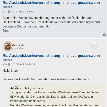
Re: Auslandskrankenversicherung - nicht vergessen,wenn
man r
B
#37
2016-09-29 3:48:45
e
i
Also meine Auslandsversicherung endet nicht bei Rückkehr nach
t
Deutschland. 6 Wochen Pro Kalenderjahr besteht Versicherungsschutz
r
a
bei einem Deutschlandauffenthalt.
g
Jens
Geishardt
abgefahren
Re: Auslandskrankenversicherung - nicht vergessen,wenn
man r
B
#38
2016-09-29 18:34:34
e
i
Hallo Enzo,
t
r
a
bei welcher Gesellschaft besteht diese Auslandsversicherung?
g
joern hat geschrieben:
Ja logisch enden die Auslandskv bei Wiedereinreise. Dann ist Deine
GKV wieder für Dich zuständig. Krankheit ist bei der GKV ja kein
Wiederaufnahmehindernis.
Und die Wiedereinreise beginnt ja nicht mit Eintritt in den deutschen