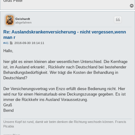
Gruß Peter
Geishardt
abgefahren
Re: Auslandskrankenversicherung - nicht vergessen,wenn
man r
B
#41
2016-09-30 16:14:11
e
i
Hallo,
t
r
a
hier gibt es einen kleinen aber wesentlichen Unterschied. Die Kernfrage
g
ist, im Ausland erkrankt , Rückkehr nach Deutschland bei bestehender
Behandlungsbedürftigkeit. Wer trägt die Kosten der Behandlung in
Deutschland?
Der Versicherungsvertrag von Enzo erfüllt diese Bedienung nicht. Hier
wird nur für einen Heimaturlaub eine Deckungszusage gegeben. Es ist
immer die Rückkehr ins Ausland Voraussetzung.
Gruß
Bernd
Unsere Kopf ist rund, damit wir beim denken die Richtung wechseln können. Francis
Picabia