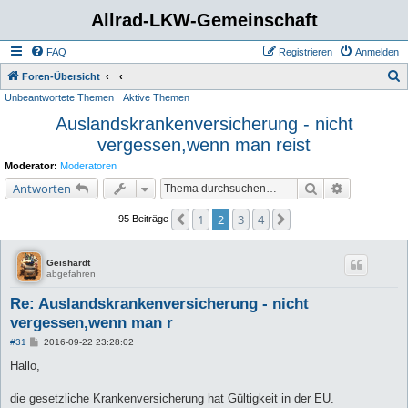
Allrad-LKW-Gemeinschaft
FAQ
Registrieren
Anmelden
S
Foren-Übersicht
Unbeantwortete Themen
Aktive Themen
u
Auslandskrankenversicherung - nicht
c
vergessen,wenn man reist
h
e
Moderator:
Moderatoren
Suche
Erweiterte 
Antworten
1
2
3
4
Vorherige
Nächste
95 Beiträge
Geishardt
abgefahren
Re: Auslandskrankenversicherung - nicht
vergessen,wenn man r
B
#31
2016-09-22 23:28:02
e
i
Hallo,
t
r
a
die gesetzliche Krankenversicherung hat Gültigkeit in der EU.
g