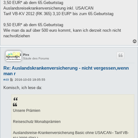
3,50 EUR* ab dem 65.Geburtstag
Auslandsreisekrankenversicherung inkl. USA/CAN
Tarif VB-KV 2012 (RK 365) 3,10 EUR* bis zum 65.Geburtstag
9,50 EUR* ab dem 65.Geburtstag
Wie man da auf über 500 euro kommt, kann ich derzeit noch nicht
nachvollziehen
Pirx
Säule des Forums
Re: Auslandskrankenversicherung - nicht vergessen,wenn
man r
B
#49
2016-10-03 19:05:55
e
i
Komisch, ich lese da:
t
r
a
g
Unsere Prämien
Reiseschutz Monatsprämien
Auslandsreise-Krankenversicherung Basic ohne USA/CAN– Tarif VB-