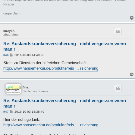
Picabia
carpe Diem
marylin
abgefahren
Re: Auslandskrankenversicherung - nicht vergessen,wenn
man r
B
#46
2016-10-03 14:49:20
e
i
Stets zu Diensten der hilfreichen Gemeinschaft:
t
http://www.hansemerkur.de/produkte/reis ... rsicherung
r
a
g
Pirx
Säule des Forums
Re: Auslandskrankenversicherung - nicht vergessen,wenn
man r
B
#47
2016-10-03 18:38:49
e
i
Hier der richtige Link:
t
http://www.hansemerkur.de/produkte/reis ... rsicherung
r
a
g