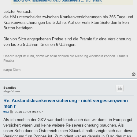
http://www.hansemerkur.de/produkte/reis ... rsicherung
Letzter Versuch:
die HM unterscheidet zwischen Krankenversicherungen bis 365 Tage und
Krankenversicherungen bis 5 Jahre. Auf der verlinkten Seite den linken
Button betätigen.
Die von Sico angegebenen Preise sind die Prämie für eine Versicherung
von bis zu 5 Jahren für einen 67Jährigen.
Unsere Kopf ist rund, damit wir beim denken die Richtung wechseln können. Francis
Picabia
carpe Diem
Seapilot
abgefahren
Re: Auslandskrankenversicherung - nicht vergessen,wenn
man r
B
#53
2016-10-06 9:16:07
e
i
Als ich noch in der GKV war dachte ich auch das wir damit in Europa gut
t
versichert wären und keine weitere Reiseversicherung brauchen. Als
r
a
unser Sohn dann in Österreich einen Skiunfall hatte zeigte sich das diese
g
Versichrung fürn Poppes ist. Zumindest war es damals in Ö so das man