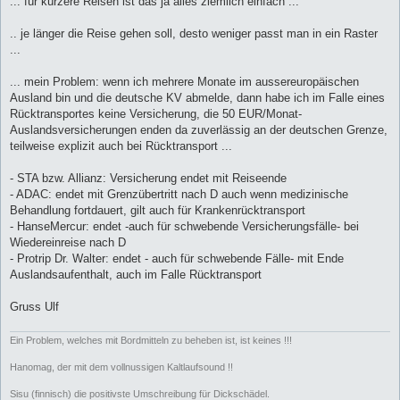
... für kürzere Reisen ist das ja alles ziemlich einfach ...
t
r
a
.. je länger die Reise gehen soll, desto weniger passt man in ein Raster
g
...
... mein Problem: wenn ich mehrere Monate im aussereuropäischen
Ausland bin und die deutsche KV abmelde, dann habe ich im Falle eines
Rücktransportes keine Versicherung, die 50 EUR/Monat-
Auslandsversicherungen enden da zuverlässig an der deutschen Grenze,
teilweise explizit auch bei Rücktransport ...
- STA bzw. Allianz: Versicherung endet mit Reiseende
- ADAC: endet mit Grenzübertritt nach D auch wenn medizinische
Behandlung fortdauert, gilt auch für Krankenrücktransport
- HanseMercur: endet -auch für schwebende Versicherungsfälle- bei
Wiedereinreise nach D
- Protrip Dr. Walter: endet - auch für schwebende Fälle- mit Ende
Auslandsaufenthalt, auch im Falle Rücktransport
Gruss Ulf
Ein Problem, welches mit Bordmitteln zu beheben ist, ist keines !!!
Hanomag, der mit dem vollnussigen Kaltlaufsound !!
Sisu (finnisch) die positivste Umschreibung für Dickschädel.