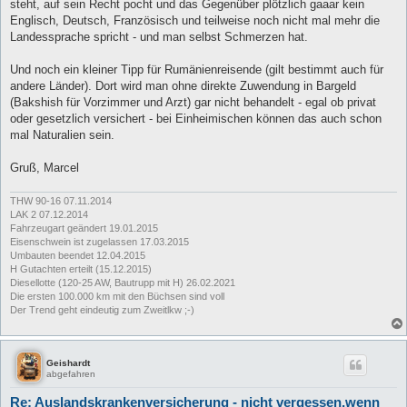
steht, auf sein Recht pocht und das Gegenüber plötzlich gaaar kein
Englisch, Deutsch, Französisch und teilweise noch nicht mal mehr die
Landessprache spricht - und man selbst Schmerzen hat.
Und noch ein kleiner Tipp für Rumänienreisende (gilt bestimmt auch für
andere Länder). Dort wird man ohne direkte Zuwendung in Bargeld
(Bakshish für Vorzimmer und Arzt) gar nicht behandelt - egal ob privat
oder gesetzlich versichert - bei Einheimischen können das auch schon
mal Naturalien sein.
Gruß, Marcel
THW 90-16 07.11.2014
LAK 2 07.12.2014
Fahrzeugart geändert 19.01.2015
Eisenschwein ist zugelassen 17.03.2015
Umbauten beendet 12.04.2015
H Gutachten erteilt (15.12.2015)
Diesellotte (120-25 AW, Bautrupp mit H) 26.02.2021
Die ersten 100.000 km mit den Büchsen sind voll
Der Trend geht eindeutig zum Zweitlkw ;-)
Geishardt
abgefahren
Re: Auslandskrankenversicherung - nicht vergessen,wenn