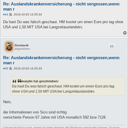
Re: Auslandskrankenversicherung - nicht vergessen,wenn
man r
B
#44
2016-10-03 13:55:34
e
i
Da hast Du was falsch geschaut. HM kostet um einen Euro pro tag ohne
t
USA und 1,50 MIT USA bei Langzeitauslandskv.
r
a
g
Geishardt
abgefahren
Re: Auslandskrankenversicherung - nicht vergessen,wenn
man r
B
#45
2016-10-03 14:25:33
e
i
t
marylin hat geschrieben:
r
a
Da hast Du was falsch geschaut. HM kostet um einen Euro pro tag
g
ohne USA und 1,50 MIT USA bei Langzeitauslandskv.
Nein,
die Informationen von Sico sind richtig
versicherte Person 67 Jahre mit USA monatlich 592 bzw 712€
Unsere Kopf ist rund, damit wir beim denken die Richtung wechseln können. Francis