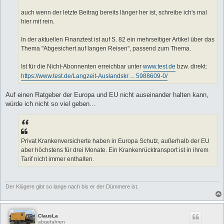
auch wenn der letzte Beitrag bereits länger her ist, schreibe ich's mal
hier mit rein.
In der aktuellen Finanztest ist auf S. 82 ein mehrseitiger Artikel über das
Thema "Abgesichert auf langen Reisen", passend zum Thema.
Ist für die Nicht-Abonnenten erreichbar unter
www.test.de
bzw. direkt:
https://www.test.de/Langzeit-Auslandskr ... 5988609-0/
Auf einen Ratgeber der Europa und EU nicht auseinander halten kann,
würde ich nicht so viel geben...
Privat Krankenversicherte haben in Europa Schutz, außer­halb der EU
aber höchs­tens für drei Monate. Ein Krankenrück­trans­port ist in ihrem
Tarif nicht immer enthalten.
Der Klügere gibt so lange nach bis er der Dümmere ist.
ClausLa
abgefahren