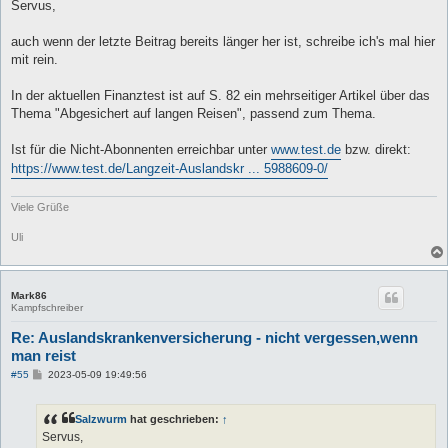
i
Servus,
t
r
a
auch wenn der letzte Beitrag bereits länger her ist, schreibe ich's mal hier
g
mit rein.
In der aktuellen Finanztest ist auf S. 82 ein mehrseitiger Artikel über das
Thema "Abgesichert auf langen Reisen", passend zum Thema.
Ist für die Nicht-Abonnenten erreichbar unter
www.test.de
bzw. direkt:
https://www.test.de/Langzeit-Auslandskr ... 5988609-0/
Viele Grüße
Uli
Mark86
Kampfschreiber
Re: Auslandskrankenversicherung - nicht vergessen,wenn
man reist
B
#55
2023-05-09 19:49:56
e
i
t
Salzwurm
hat geschrieben:
↑
r
a
Servus,
g