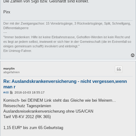
Die Zahlen von Sigo bzw. Geishardt sind korrekt.
Pirx
Der mit der Zweigangachse: 15 Vorwärtsgänge, 3 Rückwärtsgänge, Split, Schnellgang,
Differentialsperre
---
"Immer bedenken: Hilfe ist keine Einbahnstrasse, Geholfen-Werden ist kein Recht und
es liegt an jedem selbst, inwieweit er sich hier in der Gemeinschaft (die im Extremfall so
einiges gemeinsam schafft) involviert und einbringt."
Ein Unimog-Fahrer.
marylin
abgefahren
Re: Auslandskrankenversicherung - nicht vergessen,wenn
man r
B
#48
2016-10-03 18:55:17
e
i
Komisch- bei DEINEM Link steht das Gleiche wie bei Meinem...
t
Reiseschutz Tagesprämien
r
a
Auslandsreisekrankenversicherung ohne USA/CAN
g
Tarif VB-KV 2012 (RK 365)
1,15 EUR* bis zum 65.Geburtstag