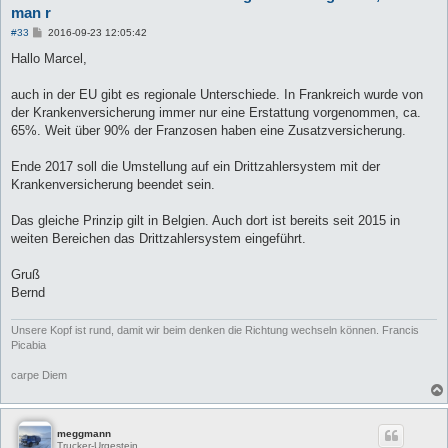
man r
B
#33
2016-09-23 12:05:42
e
i
Hallo Marcel,
t
r
a
auch in der EU gibt es regionale Unterschiede. In Frankreich wurde von
g
der Krankenversicherung immer nur eine Erstattung vorgenommen, ca.
65%. Weit über 90% der Franzosen haben eine Zusatzversicherung.
Ende 2017 soll die Umstellung auf ein Drittzahlersystem mit der
Krankenversicherung beendet sein.
Das gleiche Prinzip gilt in Belgien. Auch dort ist bereits seit 2015 in
weiten Bereichen das Drittzahlersystem eingeführt.
Gruß
Bernd
Unsere Kopf ist rund, damit wir beim denken die Richtung wechseln können. Francis
Picabia
carpe Diem
meggmann
Trucker-Urgestein