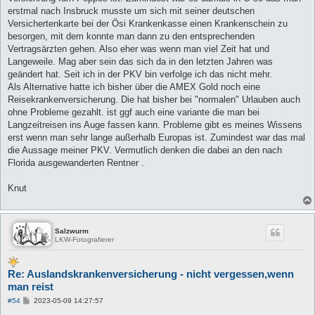
erstmal nach Insbruck musste um sich mit seiner deutschen
Versichertenkarte bei der Ösi Krankenkasse einen Krankenschein zu
besorgen, mit dem konnte man dann zu den entsprechenden
Vertragsärzten gehen. Also eher was wenn man viel Zeit hat und
Langeweile. Mag aber sein das sich da in den letzten Jahren was
geändert hat. Seit ich in der PKV bin verfolge ich das nicht mehr.
Als Alternative hatte ich bisher über die AMEX Gold noch eine
Reisekrankenversicherung. Die hat bisher bei "normalen" Urlauben auch
ohne Probleme gezahlt. ist ggf auch eine variante die man bei
Langzeitreisen ins Auge fassen kann. Probleme gibt es meines Wissens
erst wenn man sehr lange außerhalb Europas ist. Zumindest war das mal
die Aussage meiner PKV. Vermutlich denken die dabei an den nach
Florida ausgewanderten Rentner .
Knut
Salzwurm
LKW-Fotografierer
Re: Auslandskrankenversicherung - nicht vergessen,wenn
man reist
B
#54
2023-05-09 14:27:57
e