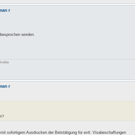
man r
h besprochen worden.
icabia
man r
en?
 mit sofortigem Ausdrucken der Betstätigung für evtl. Visabeschaffungen