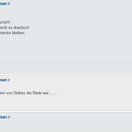
man r
che!!!
nicht so drastisch.
trecke bleiben.
man r
em von Dollars die Rede war......,
man r