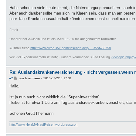
Habe schon so viele Leute erlebt, die Notversorgung brauchten - auch i
Aber auch darüber sollte man sich im Klaren sein, dass man am besten ei
paar Tage Krankenhausaufenthalt könnten einen sonst schnell ruinieren.
Frank
Unserer heißt Alladin und ist ein MAN LE220 mit ausgebautem Kühlkoffer
Ausbau siehe
http://www.allrad-lkw-gemeinschaft.de/p ... 35&t=55758
Wie viel Expeditionsmobil ist nötig - unsere kommende 3,5 to Lösung
viewtopic.php?
Re: Auslandskrankenversicherung - nicht vergessen,wenn 
B
#2
von
hhermann
»
2015-07-22 0:17:31
e
i
Hallo,
t
r
a
ist ja nun auch nicht wirklich die "Super-Investition".
g
Heike ist für etwa 1 Euro am Tag auslandsreisekrankenversichert, das i
Schönen Gruß hhermann
http://www.HerrMANaufReisen.wordpress.com