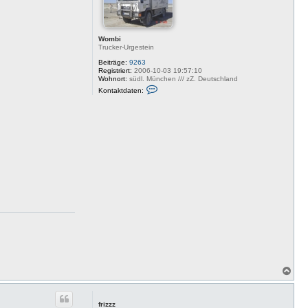
e
n
Wombi
Trucker-Urgestein
Beiträge:
9263
Registriert:
2006-10-03 19:57:10
Wohnort:
südl. München /// zZ. Deutschland
K
Kontaktdaten:
o
n
t
a
k
t
d
a
t
e
n
v
o
n
W
o
m
b
i
N
a
c
h
frizzz