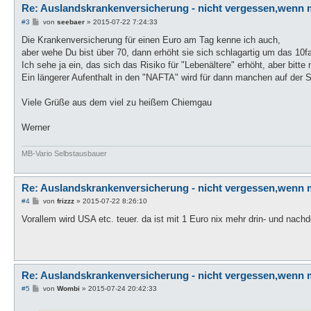
Re: Auslandskrankenversicherung - nicht vergessen,wenn 
B
#3
von
seebaer
»
2015-07-22 7:24:33
e
i
Die Krankenversicherung für einen Euro am Tag kenne ich auch,
t
aber wehe Du bist über 70, dann erhöht sie sich schlagartig um das 10fa
r
a
Ich sehe ja ein, das sich das Risiko für "Lebenältere" erhöht, aber bitte 
g
Ein längerer Aufenthalt in den "NAFTA" wird für dann manchen auf der S
Viele Grüße aus dem viel zu heißem Chiemgau
Werner
MB-Vario Selbstausbauer
Re: Auslandskrankenversicherung - nicht vergessen,wenn 
B
#4
von
frizzz
»
2015-07-22 8:26:10
e
i
Vorallem wird USA etc. teuer. da ist mit 1 Euro nix mehr drin- und nachd
t
r
a
g
Re: Auslandskrankenversicherung - nicht vergessen,wenn 
B
#5
von
Wombi
»
2015-07-24 20:42:33
e
i