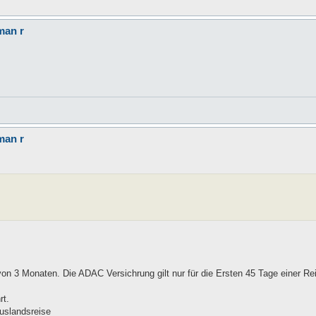
man r
man r
on 3 Monaten. Die ADAC Versichrung gilt nur für die Ersten 45 Tage einer Re
rt.
Auslandsreise