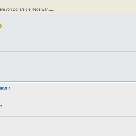
em von Dollars die Rede war......,
man r
n?