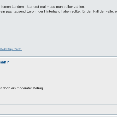
n fernen Ländern - klar erst mal muss man selber zahlen.
n paar tausend Euro in der Hinterhand haben sollte, für den Fall der Fälle, 
p=824020#p824020
man r
st doch ein moderater Betrag.