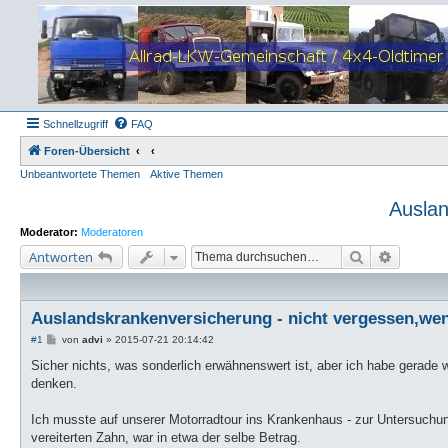
Schnellzugriff
FAQ
Foren-Übersicht
Unbeantwortete Themen
Aktive Themen
Auslan
Moderator:
Moderatoren
Suche
Erweiter
Antworten
Auslandskrankenversicherung - nicht vergessen,wen
B
#1
von
advi
»
2015-07-21 20:14:42
e
i
Sicher nichts, was sonderlich erwähnenswert ist, aber ich habe gerade
t
denken.
r
a
g
Ich musste auf unserer Motorradtour ins Krankenhaus - zur Untersuchung
vereiterten Zahn, war in etwa der selbe Betrag.