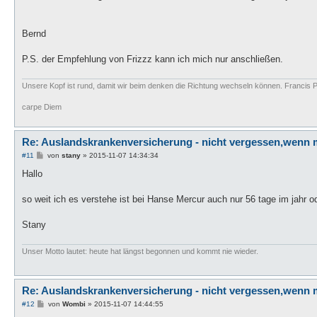
Bernd
P.S. der Empfehlung von Frizzz kann ich mich nur anschließen.
Unsere Kopf ist rund, damit wir beim denken die Richtung wechseln können. Francis P
carpe Diem
Re: Auslandskrankenversicherung - nicht vergessen,wenn 
B
#11
von
stany
»
2015-11-07 14:34:34
e
i
Hallo
t
r
a
so weit ich es verstehe ist bei Hanse Mercur auch nur 56 tage im jahr o
g
Stany
Unser Motto lautet: heute hat längst begonnen und kommt nie wieder.
Re: Auslandskrankenversicherung - nicht vergessen,wenn 
B
#12
von
Wombi
»
2015-11-07 14:44:55
e