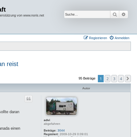
ft
Suche
Erwei
terstützung von www.noris.net
Registrieren
Anmelden
n reist
1
2
3
4
Nä
95 Beiträge
Autor
ollte daran
advi
abgefahren
Kanada einen
Beiträge:
3044
Registriert:
2009-10-29 0:09:01