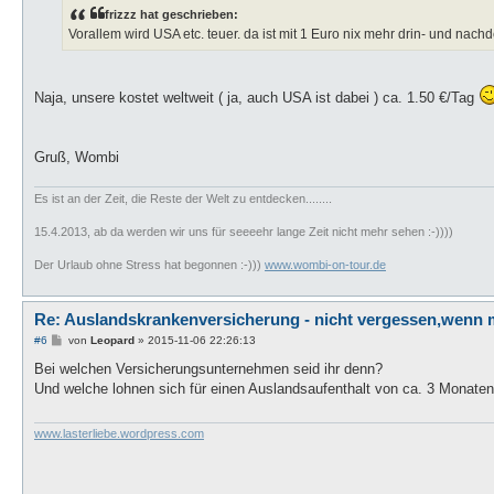
t
frizzz hat geschrieben:
r
a
Vorallem wird USA etc. teuer. da ist mit 1 Euro nix mehr drin- und nachd
g
Naja, unsere kostet weltweit ( ja, auch USA ist dabei ) ca. 1.50 €/Tag
Gruß, Wombi
Es ist an der Zeit, die Reste der Welt zu entdecken........
15.4.2013, ab da werden wir uns für seeeehr lange Zeit nicht mehr sehen :-))))
Der Urlaub ohne Stress hat begonnen :-)))
www.wombi-on-tour.de
Re: Auslandskrankenversicherung - nicht vergessen,wenn 
B
#6
von
Leopard
»
2015-11-06 22:26:13
e
i
Bei welchen Versicherungsunternehmen seid ihr denn?
t
Und welche lohnen sich für einen Auslandsaufenthalt von ca. 3 Monate
r
a
g
www.lasterliebe.wordpress.com