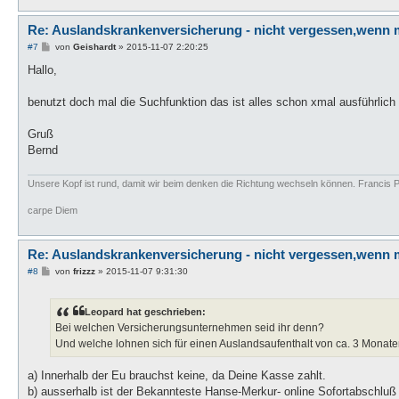
Re: Auslandskrankenversicherung - nicht vergessen,wenn 
B
#7
von
Geishardt
»
2015-11-07 2:20:25
e
i
Hallo,
t
r
a
benutzt doch mal die Suchfunktion das ist alles schon xmal ausführlic
g
Gruß
Bernd
Unsere Kopf ist rund, damit wir beim denken die Richtung wechseln können. Francis P
carpe Diem
Re: Auslandskrankenversicherung - nicht vergessen,wenn 
B
#8
von
frizzz
»
2015-11-07 9:31:30
e
i
t
Leopard hat geschrieben:
r
a
Bei welchen Versicherungsunternehmen seid ihr denn?
g
Und welche lohnen sich für einen Auslandsaufenthalt von ca. 3 Monat
a) Innerhalb der Eu brauchst keine, da Deine Kasse zahlt.
b) ausserhalb ist der Bekannteste Hanse-Merkur- online Sofortabschluß