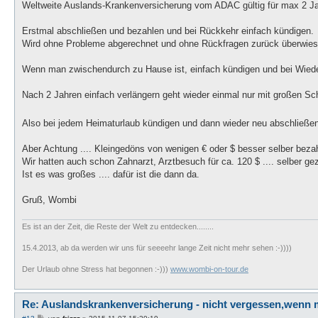
i
Weltweite Auslands-Krankenversicherung vom ADAC gültig für max 2 Ja
t
r
a
Erstmal abschließen und bezahlen und bei Rückkehr einfach kündigen.
g
Wird ohne Probleme abgerechnet und ohne Rückfragen zurück überwies
Wenn man zwischendurch zu Hause ist, einfach kündigen und bei Wieder
Nach 2 Jahren einfach verlängern geht wieder einmal nur mit großen Schwi
Also bei jedem Heimaturlaub kündigen und dann wieder neu abschließen..
Aber Achtung .... Kleingedöns von wenigen € oder $ besser selber bez
Wir hatten auch schon Zahnarzt, Arztbesuch für ca. 120 $ .... selber gez
Ist es was großes .... dafür ist die dann da.
Gruß, Wombi
Es ist an der Zeit, die Reste der Welt zu entdecken........
15.4.2013, ab da werden wir uns für seeeehr lange Zeit nicht mehr sehen :-))))
Der Urlaub ohne Stress hat begonnen :-)))
www.wombi-on-tour.de
Re: Auslandskrankenversicherung - nicht vergessen,wenn 
B