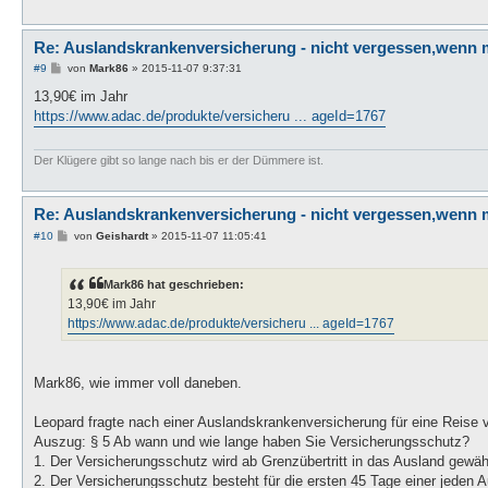
Re: Auslandskrankenversicherung - nicht vergessen,wenn 
B
#9
von
Mark86
»
2015-11-07 9:37:31
e
i
13,90€ im Jahr
t
https://www.adac.de/produkte/versicheru ... ageId=1767
r
a
g
Der Klügere gibt so lange nach bis er der Dümmere ist.
Re: Auslandskrankenversicherung - nicht vergessen,wenn 
B
#10
von
Geishardt
»
2015-11-07 11:05:41
e
i
t
Mark86 hat geschrieben:
r
a
13,90€ im Jahr
g
https://www.adac.de/produkte/versicheru ... ageId=1767
Mark86, wie immer voll daneben.
Leopard fragte nach einer Auslandskrankenversicherung für eine Reise v
Auszug: § 5 Ab wann und wie lange haben Sie Versicherungsschutz?
1. Der Versicherungsschutz wird ab Grenzübertritt in das Ausland gewäh
2. Der Versicherungsschutz besteht für die ersten 45 Tage einer jeden 