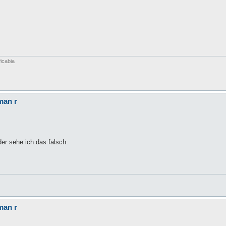
icabia
man r
der sehe ich das falsch.
man r