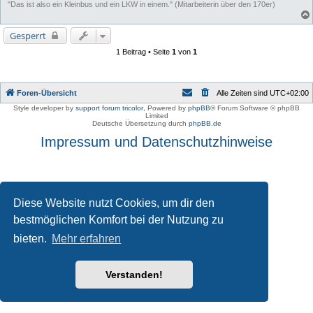
"Das ist also ein Kleinbus und ein LKW in einem." (Mitarbeiterin über den 170er)
Gesperrt
1 Beitrag • Seite
1
von
1
Foren-Übersicht
Alle Zeiten sind
UTC+02:00
Style developer by
support forum tricolor
,
Powered by
phpBB
® Forum Software © phpBB
Limited
Deutsche Übersetzung durch
phpBB.de
Impressum und Datenschutzhinweise
Diese Website nutzt Cookies, um dir den
bestmöglichen Komfort bei der Nutzung zu
bieten.
Mehr erfahren
Verstanden!