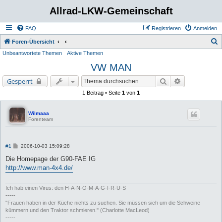
Allrad-LKW-Gemeinschaft
FAQ
Registrieren
Anmelden
S
Foren-Übersicht
Unbeantwortete Themen
Aktive Themen
u
VW MAN
c
h
Suche
Erweiterte Su
Gesperrt
e
1 Beitrag • Seite
1
von
1
Wilmaaa
Forenteam
B
#1
2006-10-03 15:09:28
e
i
Die Homepage der G90-FAE IG
t
http://www.man-4x4.de/
r
a
g
Ich hab einen Virus: den H-A-N-O-M-A-G-I-R-U-S
-----
"Frauen haben in der Küche nichts zu suchen. Sie müssen sich um die Schweine
kümmern und den Traktor schmieren." (Charlotte MacLeod)
-----