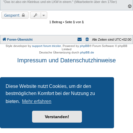
"Das ist also ein Kleinbus und ein LKW in einem." (Mitarbeiterin über den 170er)
Gesperrt
1 Beitrag • Seite
1
von
1
Foren-Übersicht
Alle Zeiten sind
UTC+02:00
Style developer by
support forum tricolor
,
Powered by
phpBB
® Forum Software © phpBB
Limited
Deutsche Übersetzung durch
phpBB.de
Impressum und Datenschutzhinweise
Diese Website nutzt Cookies, um dir den
bestmöglichen Komfort bei der Nutzung zu
bieten.
Mehr erfahren
Verstanden!