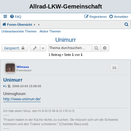
Allrad-LKW-Gemeinschaft
FAQ
Registrieren
Anmelden
S
Foren-Übersicht
Unbeantwortete Themen
Aktive Themen
u
Unimurr
c
h
Suche
Erweiterte Su
Gesperrt
e
1 Beitrag • Seite
1
von
1
Wilmaaa
Forenteam
Unimurr
B
#1
2006-10-03 15:08:05
e
i
Unimogforum
t
http://www.unimurr.de/
r
a
g
Ich hab einen Virus: den H-A-N-O-M-A-G-I-R-U-S
-----
"Frauen haben in der Küche nichts zu suchen. Sie müssen sich um die Schweine
kümmern und den Traktor schmieren." (Charlotte MacLeod)
-----