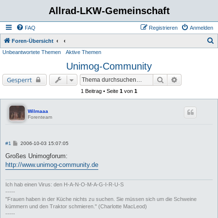
Allrad-LKW-Gemeinschaft
FAQ
Registrieren
Anmelden
S
Foren-Übersicht
Unbeantwortete Themen
Aktive Themen
u
Unimog-Community
c
h
Suche
Erweiterte Su
Gesperrt
e
1 Beitrag • Seite
1
von
1
Wilmaaa
Forenteam
B
#1
2006-10-03 15:07:05
e
i
Großes Unimogforum:
t
http://www.unimog-community.de
r
a
g
Ich hab einen Virus: den H-A-N-O-M-A-G-I-R-U-S
-----
"Frauen haben in der Küche nichts zu suchen. Sie müssen sich um die Schweine
kümmern und den Traktor schmieren." (Charlotte MacLeod)
-----