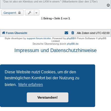
"Das ist also ein Kleinbus und ein LKW in einem." (Mitarbeiterin über den 170er)
Gesperrt
1 Beitrag • Seite
1
von
1
Foren-Übersicht
Alle Zeiten sind
UTC+02:00
Style developer by
support forum tricolor
,
Powered by
phpBB
® Forum Software © phpBB
Limited
Deutsche Übersetzung durch
phpBB.de
Impressum und Datenschutzhinweise
Diese Website nutzt Cookies, um dir den
bestmöglichen Komfort bei der Nutzung zu
bieten.
Mehr erfahren
Verstanden!