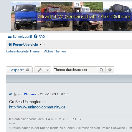
Schnellzugriff
FAQ
Foren-Übersicht
Unbeantwortete Themen
Aktive Themen
Suche
Erweiterte
Gesperrt
B
#1
von
Wilmaaa
»
2006-10-03 15:07:05
e
i
Großes Unimogforum:
t
http://www.unimog-community.de
r
a
g
Ich hab einen Virus: den H-A-N-O-M-A-G-I-R-U-S
-----
"Frauen haben in der Küche nichts zu suchen. Sie müssen sich um die Schweine küm