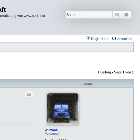
ft
Suche
Erwei
terstützung von www.noris.net
Registrieren
Anmelden
1 Beitrag • Seite
1
von
1
Autor
Wilmaaa
Forenteam