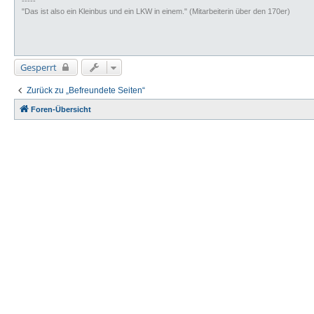
-----
"Das ist also ein Kleinbus und ein LKW in einem." (Mitarbeiterin über den 170er)
Gesperrt
Zurück zu „Befreundete Seiten“
Foren-Übersicht