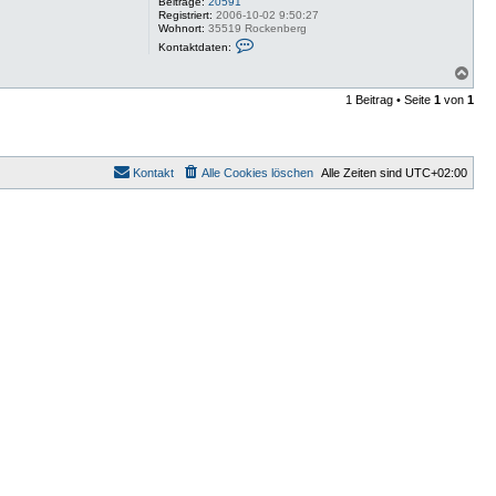
Beiträge:
20591
Registriert:
2006-10-02 9:50:27
Wohnort:
35519 Rockenberg
K
Kontaktdaten:
o
n
N
t
a
a
1 Beitrag • Seite
1
von
1
c
k
h
t
o
d
a
b
t
e
Kontakt
Alle Cookies löschen
Alle Zeiten sind
UTC+02:00
e
n
n
v
o
n
W
i
l
m
a
a
a