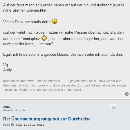
r
a
Auf der fahrt mach schweden haben wir auf der hin und rückfahrt jeweils
g
nahe Bremen übernachtet.
Vielen Dank nochmals dafür
Auf der Fahrt nach Süden hatten wir nahe Passau übernachtet, standen
auf einem Tennisplatz
, das ist aber schon länger her, oder war das
noch vor der karte,....hmmm?.
Egal, ich finde solche angebote klasse, deshalb stehe ich auch da drin.
Vg
Andy
Kein Zaster aber zwei .. äh nee jetzt drei .........ups jetzt vier Laster - bald wieder nur
drei-- jetzt sind nur noch zwei -- nu doch wieder drei :) .... und auf einmal sind es zwei;)-
-arrgh jetzt wieder drei--und es sind jetzt nur noch zwei---
Andy
Allrad-Philosoph
Re: Übernachtungsangebot zur Durchreise
B
#275
2020-11-06 13:20:16
e