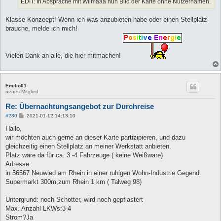
EDIT: In Absprache mit Wilmaaa nun Bild der Karte ohne Nutzernamen.
Klasse Konzeept! Wenn ich was anzubieten habe oder einen Stellplatz
brauche, melde ich mich!
Vielen Dank an alle, die hier mitmachen!
Emilio01
neues Mitglied
Re: Übernachtungsangebot zur Durchreise
B
#280
2021-01-12 14:13:10
e
i
Hallo,
t
wir möchten auch gerne an dieser Karte partizipieren, und dazu
r
a
gleichzeitig einen Stellplatz an meiner Werkstatt anbieten.
g
Platz wäre da für ca. 3 -4 Fahrzeuge ( keine Weißware)
Adresse:
in 56567 Neuwied am Rhein in einer ruhigen Wohn-Industrie Gegend.
Supermarkt 300m,zum Rhein 1 km ( Talweg 98)
Untergrund: noch Schotter, wird noch gepflastert
Max. Anzahl LKWs:3-4
Strom?Ja