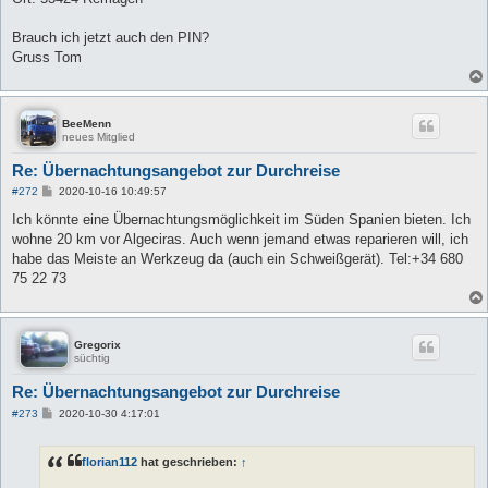
Brauch ich jetzt auch den PIN?
Gruss Tom
BeeMenn
neues Mitglied
Re: Übernachtungsangebot zur Durchreise
B
#272
2020-10-16 10:49:57
e
i
Ich könnte eine Übernachtungsmöglichkeit im Süden Spanien bieten. Ich
t
wohne 20 km vor Algeciras. Auch wenn jemand etwas reparieren will, ich
r
a
habe das Meiste an Werkzeug da (auch ein Schweißgerät). Tel:+34 680
g
75 22 73
Gregorix
süchtig
Re: Übernachtungsangebot zur Durchreise
B
#273
2020-10-30 4:17:01
e
i
t
florian112
hat geschrieben:
↑
r
a