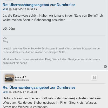
Re: Übernachtungsangebot zur Durchreise
B
#297
2022-05-15 19:32:29
e
i
Ja, die Karte wäre schön. Haben wir jemand in der Nähe von Berlin? Ich
t
wollte meinen Sohn in Schöneberg besuchen……
r
a
g
LG, Jörg
LG,
Jörg
..eagl, in wlehcer Riehenfloge die Bcuhstbaen in eneim Wrot sethen, huaptschae der
esrte und ltzete Bcuhstbae snid an der rhcitgien Setlle.
Mit einem Forum ist es wie mit einer Party. Wer mit dem Gastgeber nicht klar kommt,
sollte nicht hin gehen.
janneck7
Selbstlenker
Re: Übernachtungsangebot zur Durchreise
B
#298
2022-07-07 11:44:33
e
i
Hallo, ich kann auch einen Stellplatz (oder mehrere) anbieten, auf einer
t
Wiese am Rande des Siebengebirges im Rhein-Sieg-Kreis. Wasser,
r
a
Strom und Werkzeug vorhanden.