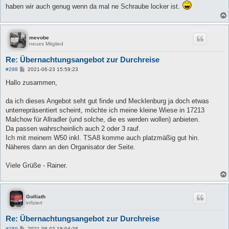
haben wir auch genug wenn da mal ne Schraube locker ist.
mevobe
neues Mitglied
Re: Übernachtungsangebot zur Durchreise
B
#288
2021-06-23 15:59:23
e
i
Hallo zusammen,
t
r
a
da ich dieses Angebot seht gut finde und Mecklenburg ja doch etwas
g
unterrepräsentiert scheint, möchte ich meine kleine Wiese in 17213
Malchow für Allradler (und solche, die es werden wollen) anbieten.
Da passen wahrscheinlich auch 2 oder 3 rauf.
Ich mit meinem W50 inkl. TSA8 komme auch platzmäßig gut hin.
Näheres dann an den Organisator der Seite.
Viele Grüße - Rainer.
Golliath
infiziert
Re: Übernachtungsangebot zur Durchreise
B
#289
2021-08-02 18:04:26