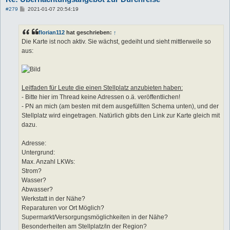
B
#279
2021-01-07 20:54:19
e
i
t
florian112
hat geschrieben:
↑
r
a
Die Karte ist noch aktiv. Sie wächst, gedeiht und sieht mittlerweile so
g
aus:
Leitfaden für Leute die einen Stellplatz anzubieten haben:
- Bitte hier im Thread keine Adressen o.ä. veröffentlichen!
- PN an mich (am besten mit dem ausgefüllten Schema unten), und der
Stellplatz wird eingetragen. Natürlich gibts den Link zur Karte gleich mit
dazu.
Adresse:
Untergrund:
Max. Anzahl LKWs:
Strom?
Wasser?
Abwasser?
Werkstatt in der Nähe?
Reparaturen vor Ort Möglich?
Supermarkt/Versorgungsmöglichkeiten in der Nähe?
Besonderheiten am Stellplatz/in der Region?