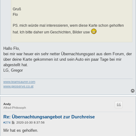
g
Gruß
Flo
PS. mich würde mal interessieren, wem diese Karte schon geholfen
hat. Ich bitte daher um Geschichten, Bilder usw
Hallo Flo,
bei mir war heuer ein sehr netter Übernachtungsgast aus dem Forum, der
über deine Karte gekommen ist und sein Auto ein paar Tage bei mir
abgestellt hat.
LG, Gregor
www.teamsaurer.com
www.geoserve.co.at
Andy
Allrad-Philosoph
Re: Übernachtungsangebot zur Durchreise
B
#274
2020-10-30 8:37:56
e
i
Mir hat es geholfen.
t