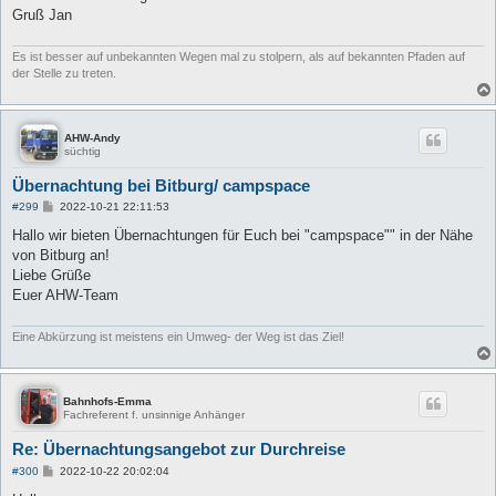
g
Gruß Jan
Es ist besser auf unbekannten Wegen mal zu stolpern, als auf bekannten Pfaden auf
der Stelle zu treten.
AHW-Andy
süchtig
Übernachtung bei Bitburg/ campspace
B
#299
2022-10-21 22:11:53
e
i
Hallo wir bieten Übernachtungen für Euch bei "campspace"" in der Nähe
t
von Bitburg an!
r
a
Liebe Grüße
g
Euer AHW-Team
Eine Abkürzung ist meistens ein Umweg- der Weg ist das Ziel!
Bahnhofs-Emma
Fachreferent f. unsinnige Anhänger
Re: Übernachtungsangebot zur Durchreise
B
#300
2022-10-22 20:02:04
e