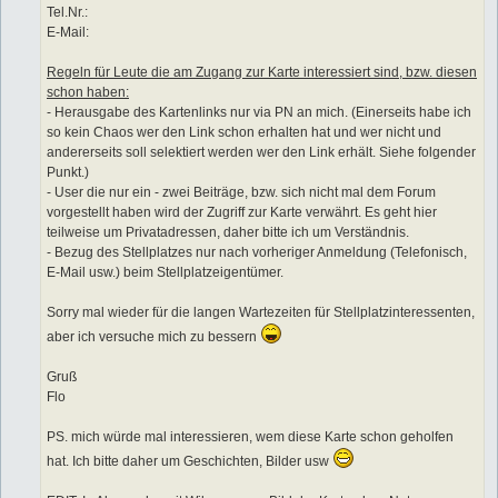
Tel.Nr.:
E-Mail:
Regeln für Leute die am Zugang zur Karte interessiert sind, bzw. diesen
schon haben:
- Herausgabe des Kartenlinks nur via PN an mich. (Einerseits habe ich
so kein Chaos wer den Link schon erhalten hat und wer nicht und
andererseits soll selektiert werden wer den Link erhält. Siehe folgender
Punkt.)
- User die nur ein - zwei Beiträge, bzw. sich nicht mal dem Forum
vorgestellt haben wird der Zugriff zur Karte verwährt. Es geht hier
teilweise um Privatadressen, daher bitte ich um Verständnis.
- Bezug des Stellplatzes nur nach vorheriger Anmeldung (Telefonisch,
E-Mail usw.) beim Stellplatzeigentümer.
Sorry mal wieder für die langen Wartezeiten für Stellplatzinteressenten,
aber ich versuche mich zu bessern
Gruß
Flo
PS. mich würde mal interessieren, wem diese Karte schon geholfen
hat. Ich bitte daher um Geschichten, Bilder usw