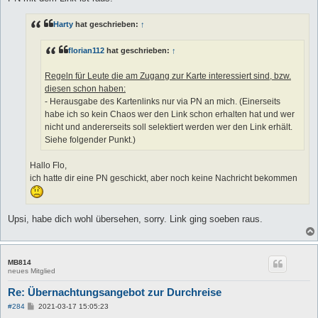
Harty
hat geschrieben:
↑
florian112
hat geschrieben:
↑
Regeln für Leute die am Zugang zur Karte interessiert sind, bzw.
diesen schon haben:
- Herausgabe des Kartenlinks nur via PN an mich. (Einerseits
habe ich so kein Chaos wer den Link schon erhalten hat und wer
nicht und andererseits soll selektiert werden wer den Link erhält.
Siehe folgender Punkt.)
Hallo Flo,
ich hatte dir eine PN geschickt, aber noch keine Nachricht bekommen
Upsi, habe dich wohl übersehen, sorry. Link ging soeben raus.
MB814
neues Mitglied
Re: Übernachtungsangebot zur Durchreise
B
#284
2021-03-17 15:05:23
e