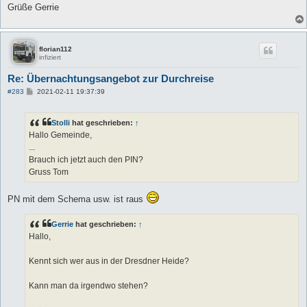
Grüße Gerrie
florian112
infiziert
Re: Übernachtungsangebot zur Durchreise
B
#283
2021-02-11 19:37:39
e
i
t
Stolli
hat geschrieben:
↑
r
a
Hallo Gemeinde,
g
...
Brauch ich jetzt auch den PIN?
Gruss Tom
PN mit dem Schema usw. ist raus
Gerrie
hat geschrieben:
↑
Hallo,
Kennt sich wer aus in der Dresdner Heide?
Kann man da irgendwo stehen?