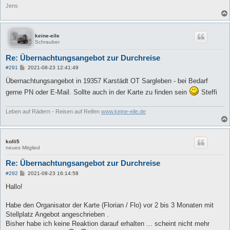
Jens
keine-eile
Schrauber
Re: Übernachtungsangebot zur Durchreise
B
#291
2021-08-23 12:41:49
e
i
Übernachtungsangebot in 19357 Karstädt OT Sargleben - bei Bedarf
t
gerne PN oder E-Mail. Sollte auch in der Karte zu finden sein
Steffi
r
a
g
Leben auf Rädern - Reisen auf Reifen
www.keine-eile.de
kolli5
neues Mitglied
Re: Übernachtungsangebot zur Durchreise
B
#292
2021-08-23 16:14:58
e
i
Hallo!
t
r
a
Habe den Organisator der Karte (Florian / Flo) vor 2 bis 3 Monaten mit
g
Stellplatz Angebot angeschrieben .
Bisher habe ich keine Reaktion darauf erhalten ... scheint nicht mehr