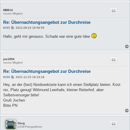
MB814
neues Mitglied
Re: Übernachtungsangebot zur Durchreise
B
#295
2021-08-23 18:56:55
e
i
Hallo, geht mir genauso. Schade war eine gute Idee
t
r
a
g
joe1954
neues Mitglied
Re: Übernachtungsangebot zur Durchreise
B
#296
2021-12-15 18:16:18
e
i
Hey, an der (fast) Nordseeküste kann ich einen Stellplatz bieten. Kost
t
nix, Platz genug! Wittmund Leerhafe, kleiner Reiterhof, aber
r
a
Selbstversorger bitte!
g
Gruß Jochen
Bitte PN
Oerg
LKW-Fotografierer