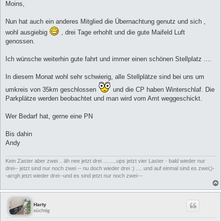
i
Moins,
t
r
a
Nun hat auch ein anderes Mitglied die Übernachtung genutz und sich ,
g
wohl ausgiebig
, drei Tage erhohlt und die gute Maifeld Luft
genossen.
Ich wünsche weiterhin gute fahrt und immer einen schönen Stellplatz ....
In diesem Monat wohl sehr schwierig, alle Stellplätze sind bei uns um
umkreis von 35km geschlossen
und die CP haben Winterschlaf. Die
Parkplätze werden beobachtet und man wird vom Amt weggeschickt.
Wer Bedarf hat, gerne eine PN
Bis dahin
Andy
Kein Zaster aber zwei .. äh nee jetzt drei .........ups jetzt vier Laster - bald wieder nur
drei-- jetzt sind nur noch zwei -- nu doch wieder drei :) .... und auf einmal sind es zwei;)-
-arrgh jetzt wieder drei--und es sind jetzt nur noch zwei---
Harty
süchtig