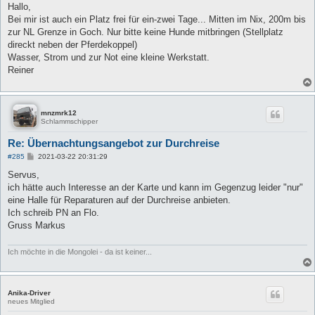
i
Hallo,
t
Bei mir ist auch ein Platz frei für ein-zwei Tage... Mitten im Nix, 200m bis
r
a
zur NL Grenze in Goch. Nur bitte keine Hunde mitbringen (Stellplatz
g
direckt neben der Pferdekoppel)
Wasser, Strom und zur Not eine kleine Werkstatt.
Reiner
mnzmrk12
Schlammschipper
Re: Übernachtungsangebot zur Durchreise
B
#285
2021-03-22 20:31:29
e
i
Servus,
t
ich hätte auch Interesse an der Karte und kann im Gegenzug leider "nur"
r
a
eine Halle für Reparaturen auf der Durchreise anbieten.
g
Ich schreib PN an Flo.
Gruss Markus
Ich möchte in die Mongolei - da ist keiner...
Anika-Driver
neues Mitglied