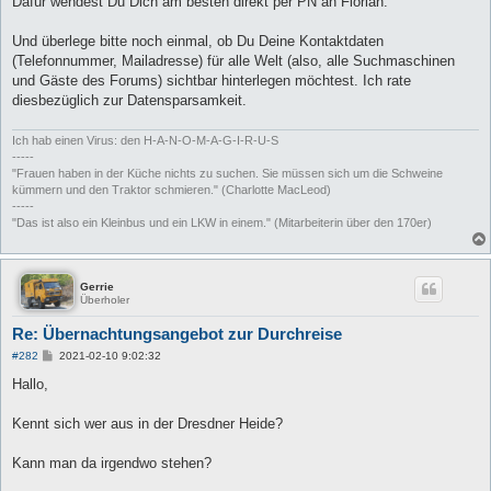
Dafür wendest Du Dich am besten direkt per PN an Florian.
Und überlege bitte noch einmal, ob Du Deine Kontaktdaten
(Telefonnummer, Mailadresse) für alle Welt (also, alle Suchmaschinen
und Gäste des Forums) sichtbar hinterlegen möchtest. Ich rate
diesbezüglich zur Datensparsamkeit.
Ich hab einen Virus: den H-A-N-O-M-A-G-I-R-U-S
-----
"Frauen haben in der Küche nichts zu suchen. Sie müssen sich um die Schweine
kümmern und den Traktor schmieren." (Charlotte MacLeod)
-----
"Das ist also ein Kleinbus und ein LKW in einem." (Mitarbeiterin über den 170er)
Gerrie
Überholer
Re: Übernachtungsangebot zur Durchreise
B
#282
2021-02-10 9:02:32
e
i
Hallo,
t
r
a
Kennt sich wer aus in der Dresdner Heide?
g
Kann man da irgendwo stehen?