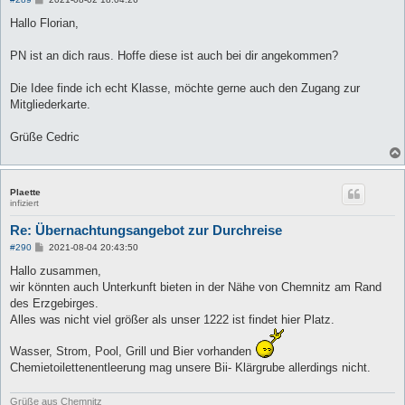
e
i
Hallo Florian,
t
r
a
PN ist an dich raus. Hoffe diese ist auch bei dir angekommen?
g
Die Idee finde ich echt Klasse, möchte gerne auch den Zugang zur
Mitgliederkarte.
Grüße Cedric
Plaette
infiziert
Re: Übernachtungsangebot zur Durchreise
B
#290
2021-08-04 20:43:50
e
i
Hallo zusammen,
t
wir könnten auch Unterkunft bieten in der Nähe von Chemnitz am Rand
r
a
des Erzgebirges.
g
Alles was nicht viel größer als unser 1222 ist findet hier Platz.
Wasser, Strom, Pool, Grill und Bier vorhanden
Chemietoilettenentleerung mag unsere Bii- Klärgrube allerdings nicht.
Grüße aus Chemnitz