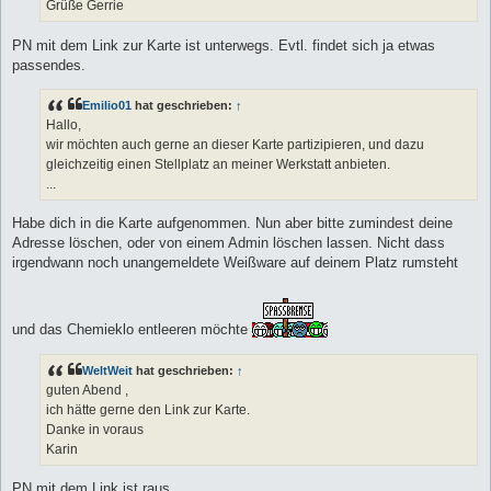
Grüße Gerrie
PN mit dem Link zur Karte ist unterwegs. Evtl. findet sich ja etwas
passendes.
Emilio01
hat geschrieben:
↑
Hallo,
wir möchten auch gerne an dieser Karte partizipieren, und dazu
gleichzeitig einen Stellplatz an meiner Werkstatt anbieten.
...
Habe dich in die Karte aufgenommen. Nun aber bitte zumindest deine
Adresse löschen, oder von einem Admin löschen lassen. Nicht dass
irgendwann noch unangemeldete Weißware auf deinem Platz rumsteht
und das Chemieklo entleeren möchte
WeltWeit
hat geschrieben:
↑
guten Abend ,
ich hätte gerne den Link zur Karte.
Danke in voraus
Karin
PN mit dem Link ist raus.