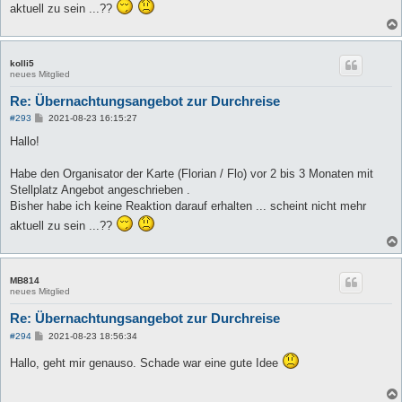
aktuell zu sein ...??
kolli5
neues Mitglied
Re: Übernachtungsangebot zur Durchreise
B
#293
2021-08-23 16:15:27
e
i
Hallo!
t
r
a
Habe den Organisator der Karte (Florian / Flo) vor 2 bis 3 Monaten mit
g
Stellplatz Angebot angeschrieben .
Bisher habe ich keine Reaktion darauf erhalten ... scheint nicht mehr
aktuell zu sein ...??
MB814
neues Mitglied
Re: Übernachtungsangebot zur Durchreise
B
#294
2021-08-23 18:56:34
e
i
Hallo, geht mir genauso. Schade war eine gute Idee
t
r
a
g