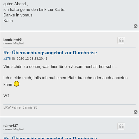
i
guten Abend ,
t
ich hätte gerne den Link zur Karte.
r
a
Danke in voraus
g
Karin
jannislkw95
neues Mitglied
Re: Übernachtungsangebot zur Durchreise
B
#278
2020-12-23 23:20:41
e
i
Wie schön zu sehen, was hier für ein Zusammenhalt herrscht ...
t
r
a
Ich melde mich, falls ich mal einen Platz brauche oder auch anbieten
g
kann
VG
LKW Fahrer Jannis 95
rainer627
neues Mitglied
Re: Übernachtungsangebot zur Durchreise