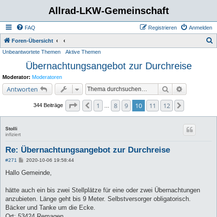
Allrad-LKW-Gemeinschaft
FAQ
Registrieren
Anmelden
S
Foren-Übersicht
Unbeantwortete Themen
Aktive Themen
u
Übernachtungsangebot zur Durchreise
c
h
Moderator:
Moderatoren
e
Suche
Erweiterte 
Antworten
Seite
10
von
12
1
8
9
10
11
12
Vorherige
Nächste
344 Beiträge
…
Stolli
infiziert
Re: Übernachtungsangebot zur Durchreise
B
#271
2020-10-06 19:58:44
e
i
Hallo Gemeinde,
t
r
a
hätte auch ein bis zwei Stellplätze für eine oder zwei Übernachtungen
g
anzubieten. Länge geht bis 9 Meter. Selbstversorger obligatorisch.
Bäcker und Tanke um die Ecke.
Ort: 53424 Remagen