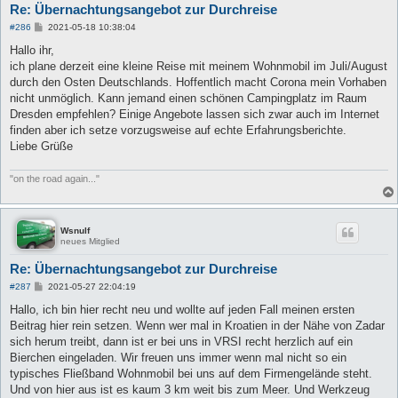
Re: Übernachtungsangebot zur Durchreise
B
#286
2021-05-18 10:38:04
e
i
Hallo ihr,
t
ich plane derzeit eine kleine Reise mit meinem Wohnmobil im Juli/August
r
a
durch den Osten Deutschlands. Hoffentlich macht Corona mein Vorhaben
g
nicht unmöglich. Kann jemand einen schönen Campingplatz im Raum
Dresden empfehlen? Einige Angebote lassen sich zwar auch im Internet
finden aber ich setze vorzugsweise auf echte Erfahrungsberichte.
Liebe Grüße
"on the road again..."
Wsnulf
neues Mitglied
Re: Übernachtungsangebot zur Durchreise
B
#287
2021-05-27 22:04:19
e
i
Hallo, ich bin hier recht neu und wollte auf jeden Fall meinen ersten
t
Beitrag hier rein setzen. Wenn wer mal in Kroatien in der Nähe von Zadar
r
a
sich herum treibt, dann ist er bei uns in VRSI recht herzlich auf ein
g
Bierchen eingeladen. Wir freuen uns immer wenn mal nicht so ein
typisches Fließband Wohnmobil bei uns auf dem Firmengelände steht.
Und von hier aus ist es kaum 3 km weit bis zum Meer. Und Werkzeug