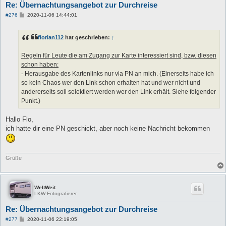
Re: Übernachtungsangebot zur Durchreise
B
#276
2020-11-06 14:44:01
e
i
t
florian112
hat geschrieben:
↑
r
a
g
Regeln für Leute die am Zugang zur Karte interessiert sind, bzw. diesen
schon haben:
- Herausgabe des Kartenlinks nur via PN an mich. (Einerseits habe ich
so kein Chaos wer den Link schon erhalten hat und wer nicht und
andererseits soll selektiert werden wer den Link erhält. Siehe folgender
Punkt.)
Hallo Flo,
ich hatte dir eine PN geschickt, aber noch keine Nachricht bekommen
Grüße
WeltWeit
LKW-Fotografierer
Re: Übernachtungsangebot zur Durchreise
B
#277
2020-11-06 22:19:05
e