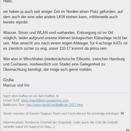
i
Hallo,
t
r
a
wir haben ja auch seit einiger Zeit im Norden einen Platz gefunden, auf
g
dem auch der eine oder andere LKW stehen kann, mittlerweile auch
bereits erprobt.
Wasser, Strom und WLAN sind vorhanden, Entsorgung ist im Ort
möglich, leider aufgrund unserer kleinen biologischen Kläranlage nicht bei
uns. Man erreicht uns nach einem engen Abbieger, für 4-achsige KATs ist
es ziemlich sicher zu eng, unser 110-17 kommt da prima rein.
Wer also in Wischhafen (niedersächsische Elbseite, zwischen Hamburg
und Cuxhaven, nordwestlich von Stade) eine Gelegenheit zu
Übernachtung benötigt, der möge sich gerne melden.
Grüße
Marcus und Iris
Nach dem Kaffee ist vor dem Kaffee. ☕
Unser GAZ:
https://gaz66blog.wordpress.com
Baltikums-Tour:
http://www.gaz66.de/Baltikum-2017.html
Senior member of Darwin-Support-Team und Fachreferent für unsinnige Anhänger. 🚒
Hammersbald: Nordische Gottheit der Ungeduld. (oder auch: Als Gott die Geduld
verteilte stand ich hupend im Stau...)