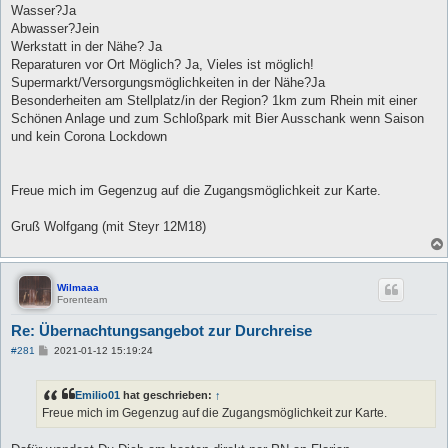
Wasser?Ja
Abwasser?Jein
Werkstatt in der Nähe? Ja
Reparaturen vor Ort Möglich? Ja, Vieles ist möglich!
Supermarkt/Versorgungsmöglichkeiten in der Nähe?Ja
Besonderheiten am Stellplatz/in der Region? 1km zum Rhein mit einer
Schönen Anlage und zum Schloßpark mit Bier Ausschank wenn Saison
und kein Corona Lockdown
Freue mich im Gegenzug auf die Zugangsmöglichkeit zur Karte.
Gruß Wolfgang (mit Steyr 12M18)
Wilmaaa
Forenteam
Re: Übernachtungsangebot zur Durchreise
B
#281
2021-01-12 15:19:24
e
i
t
Emilio01
hat geschrieben:
↑
r
a
Freue mich im Gegenzug auf die Zugangsmöglichkeit zur Karte.
g