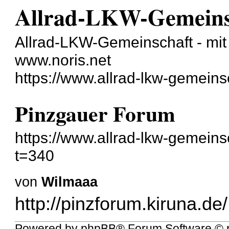
Allrad-LKW-Gemeins
Allrad-LKW-Gemeinschaft - mit 
www.noris.net
https://www.allrad-lkw-gemein
Pinzgauer Forum
https://www.allrad-lkw-gemein
t=340
von
Wilmaaa
http://pinzforum.kiruna.de/
Powered by
phpBB
® Forum Software © 