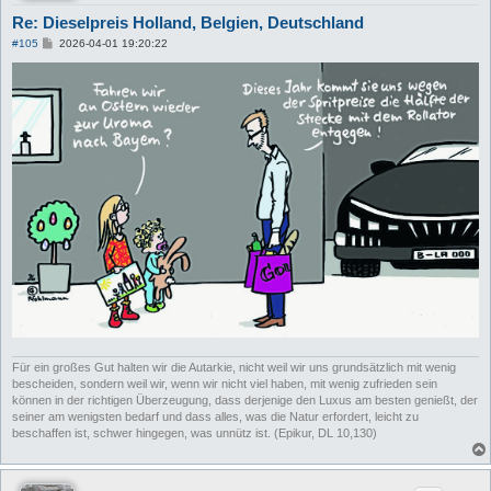
Re: Dieselpreis Holland, Belgien, Deutschland
B
#105
2026-04-01 19:20:22
e
i
t
r
a
g
Für ein großes Gut halten wir die Autarkie, nicht weil wir uns grundsätzlich mit wenig
bescheiden, sondern weil wir, wenn wir nicht viel haben, mit wenig zufrieden sein
können in der richtigen Überzeugung, dass derjenige den Luxus am besten genießt, der
seiner am wenigsten bedarf und dass alles, was die Natur erfordert, leicht zu
beschaffen ist, schwer hingegen, was unnütz ist. (Epikur, DL 10,130)