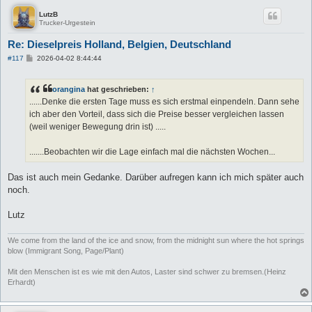
LutzB
Trucker-Urgestein
Re: Dieselpreis Holland, Belgien, Deutschland
B
#117
2026-04-02 8:44:44
e
i
t
orangina
hat geschrieben:
↑
r
a
......Denke die ersten Tage muss es sich erstmal einpendeln. Dann sehe
g
ich aber den Vorteil, dass sich die Preise besser vergleichen lassen
(weil weniger Bewegung drin ist) .....
.......Beobachten wir die Lage einfach mal die nächsten Wochen...
Das ist auch mein Gedanke. Darüber aufregen kann ich mich später auch
noch.
Lutz
We come from the land of the ice and snow, from the midnight sun where the hot springs
blow (Immigrant Song, Page/Plant)
Mit den Menschen ist es wie mit den Autos, Laster sind schwer zu bremsen.(Heinz
Erhardt)