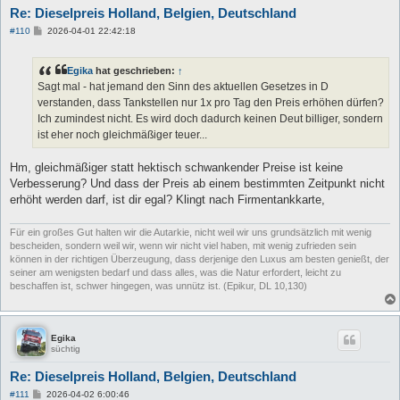
Re: Dieselpreis Holland, Belgien, Deutschland
B
#110
2026-04-01 22:42:18
e
i
t
Egika
hat geschrieben:
↑
r
a
Sagt mal - hat jemand den Sinn des aktuellen Gesetzes in D
g
verstanden, dass Tankstellen nur 1x pro Tag den Preis erhöhen dürfen?
Ich zumindest nicht. Es wird doch dadurch keinen Deut billiger, sondern
ist eher noch gleichmäßiger teuer...
Hm, gleichmäßiger statt hektisch schwankender Preise ist keine
Verbesserung? Und dass der Preis ab einem bestimmten Zeitpunkt nicht
erhöht werden darf, ist dir egal? Klingt nach Firmentankkarte,
Für ein großes Gut halten wir die Autarkie, nicht weil wir uns grundsätzlich mit wenig
bescheiden, sondern weil wir, wenn wir nicht viel haben, mit wenig zufrieden sein
können in der richtigen Überzeugung, dass derjenige den Luxus am besten genießt, der
seiner am wenigsten bedarf und dass alles, was die Natur erfordert, leicht zu
beschaffen ist, schwer hingegen, was unnütz ist. (Epikur, DL 10,130)
Egika
süchtig
Re: Dieselpreis Holland, Belgien, Deutschland
B
#111
2026-04-02 6:00:46