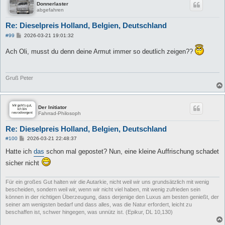
Donnerlaster
abgefahren
Re: Dieselpreis Holland, Belgien, Deutschland
B
#99
2026-03-21 19:01:32
e
i
Ach Oli, musst du denn deine Armut immer so deutlich zeigen??
t
r
a
g
Gruß Peter
Der Initiator
Fahrrad-Philosoph
Re: Dieselpreis Holland, Belgien, Deutschland
B
#100
2026-03-21 22:48:37
e
i
Hatte ich
das
schon mal gepostet? Nun, eine kleine Auffrischung schadet
t
sicher nicht
r
a
g
Für ein großes Gut halten wir die Autarkie, nicht weil wir uns grundsätzlich mit wenig
bescheiden, sondern weil wir, wenn wir nicht viel haben, mit wenig zufrieden sein
können in der richtigen Überzeugung, dass derjenige den Luxus am besten genießt, der
seiner am wenigsten bedarf und dass alles, was die Natur erfordert, leicht zu
beschaffen ist, schwer hingegen, was unnütz ist. (Epikur, DL 10,130)