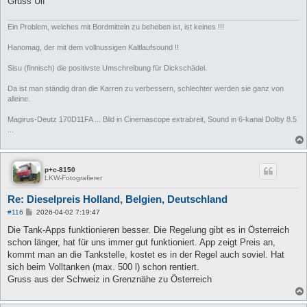
Gruss Ulf
Ein Problem, welches mit Bordmitteln zu beheben ist, ist keines !!!
Hanomag, der mit dem vollnussigen Kaltlaufsound !!
Sisu (finnisch) die positivste Umschreibung für Dickschädel.
Da ist man ständig dran die Karren zu verbessern, schlechter werden sie ganz von
alleine.
Magirus-Deutz 170D11FA ... Bild in Cinemascope extrabreit, Sound in 6-kanal Dolby 8.5
...
p+c-8150
LKW-Fotografierer
Re: Dieselpreis Holland, Belgien, Deutschland
B
#116
2026-04-02 7:19:47
e
i
Die Tank-Apps funktionieren besser. Die Regelung gibt es in Österreich
t
schon länger, hat für uns immer gut funktioniert. App zeigt Preis an,
r
a
kommt man an die Tankstelle, kostet es in der Regel auch soviel. Hat
g
sich beim Volltanken (max. 500 l) schon rentiert.
Gruss aus der Schweiz in Grenznähe zu Österreich