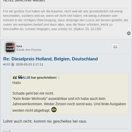
nichts berechnet werden.
Für ein großes Gut halten wir die Autarkie, nicht weil wir uns grundsätzlich mit wenig
bescheiden, sondern weil wir, wenn wir nicht viel haben, mit wenig zufrieden sein
können in der richtigen Überzeugung, dass derjenige den Luxus am besten genießt, der
seiner am wenigsten bedarf und dass alles, was die Natur erfordert, leicht zu
beschaffen ist, schwer hingegen, was unnütz ist. (Epikur, DL 10,130)
lura
Säule des Forums
Re: Dieselpreis Holland, Belgien, Deutschland
B
#103
2026-03-23 2:17:11
e
i
t
AL28
hat geschrieben:
↑
r
a
Hallo
g
Schade geht bei mir nicht.
"Kein fester Wohnsitz" auswählbar und ich habe auch kein
Jahreseinkommen. Weder Zinsen noch sonst was. Und feste Ausgaben
werden nicht abgefragt.
Lohnt auch nicht, kommt nix gescheites bei raus.