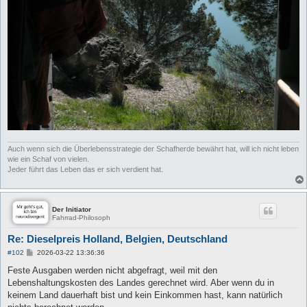
Auch wenn sich die Überlebensstrategie der Schafherde bewährt hat, will ich nicht leben
wie ein Schaf von vielen.
Jeder führt das Leben das er sich verdient hat.
Der Initiator
Fahrrad-Philosoph
Re: Dieselpreis Holland, Belgien, Deutschland
B
#102
2026-03-22 13:36:36
e
i
Feste Ausgaben werden nicht abgefragt, weil mit den
t
Lebenshaltungskosten des Landes gerechnet wird. Aber wenn du in
r
a
keinem Land dauerhaft bist und kein Einkommen hast, kann natürlich
g