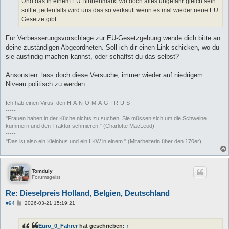
Und das in einem EU Binnenmarkt wo doch alles ungefähr gleich sein
g
sollte, jedenfalls wird uns das so verkauft wenn es mal wieder neue EU
Gesetze gibt.
Für Verbesserungsvorschläge zur EU-Gesetzgebung wende dich bitte an
deine zuständigen Abgeordneten. Soll ich dir einen Link schicken, wo du
sie ausfindig machen kannst, oder schaffst du das selbst?
Ansonsten: lass doch diese Versuche, immer wieder auf niedrigem
Niveau politisch zu werden.
Ich hab einen Virus: den H-A-N-O-M-A-G-I-R-U-S
-----
"Frauen haben in der Küche nichts zu suchen. Sie müssen sich um die Schweine
kümmern und den Traktor schmieren." (Charlotte MacLeod)
-----
"Das ist also ein Kleinbus und ein LKW in einem." (Mitarbeiterin über den 170er)
Tomduly
Forumsgeist
Re: Dieselpreis Holland, Belgien, Deutschland
B
#94
2026-03-21 15:19:21
e
i
t
Euro_0_Fahrer
hat geschrieben:
↑
r