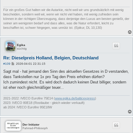
a
g
Für ein großes Gut halten wir die Autarkie, nicht weil wir uns grundsätzlich mit wenig
bescheiden, sondern weil wir, wenn wir nicht viel haben, mit wenig zufrieden sein
können in der richtigen Überzeugung, dass derjenige den Luxus am besten genießt, der
seiner am wenigsten bedarf und dass alles, was die Natur erfordert, leicht zu
beschaffen ist, schwer hingegen, was unnütz ist. (Epikur, DL 10,130)
Egika
süchtig
Re: Dieselpreis Holland, Belgien, Deutschland
B
#109
2026-04-01 22:31:15
e
i
Sagt mal - hat jemand den Sinn des aktuellen Gesetzes in D verstanden,
t
dass Tankstellen nur 1x pro Tag den Preis erhöhen dürfen?
r
a
Ich zumindest nicht. Es wird doch dadurch keinen Deut billiger, sondern
g
ist eher noch gleichmäßiger teuer...
2021-2022: IVECO Eurofire 75E14 (
www.egika.de/balticexpress
)
2023: IVECO 80E18 (Rostlaube - gleich wieder verkauft)
ab 2024: IVECO Eurofire 95E18W
Der Initiator
Fahrrad-Philosoph