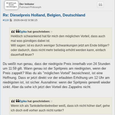
Der Initiator
Fahrrad-Philosoph
Re: Dieselpreis Holland, Belgien, Deutschland
B
#118
2026-04-02 9:58:15
e
i
t
Egika
hat geschrieben:
↑
r
a
Hektisch schwankend hat für mich den möglichen Vorteil, dass auch
g
mal was günstiges dabei ist.
Will sagen: ist es durch weniger Schwankungen jetzt am Ende billiger?
oder dadurch, dass nicht mehr beliebig erhöht werden kann, einfach
dauerhaft teuer?
Du weißt nun genau, dass der niedrigste Preis innerhalb von 24 Stunden
um 11:59 gilt. Wann genau ist der Spritpreis am niedrigsten, wenn der
Preis zappelt? Was du als "möglichen Vorteil" bezeichnest, ist eine
Hoffnung. Dass er jetzt direkt vor der erlaubten Erhöhung um 12 Uhr am
niedrigsten ist, ist sicher. Ausnahme: wenn der Spritpreis generell wieder
sinkt. Aber da sehe ich jetzt den Vorteil des Zappelns nicht.
Egika
hat geschrieben:
↑
Wenn ich als Tankstellenbetreiber weiß, dass ich nicht höher darf, gehe
ich doch evtl vorher auch nicht runter?