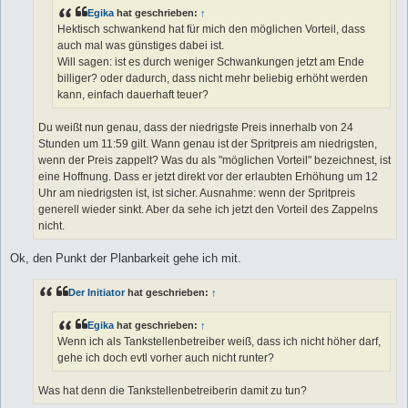
g
Egika
hat geschrieben:
↑
Hektisch schwankend hat für mich den möglichen Vorteil, dass
auch mal was günstiges dabei ist.
Will sagen: ist es durch weniger Schwankungen jetzt am Ende
billiger? oder dadurch, dass nicht mehr beliebig erhöht werden
kann, einfach dauerhaft teuer?
Du weißt nun genau, dass der niedrigste Preis innerhalb von 24
Stunden um 11:59 gilt. Wann genau ist der Spritpreis am niedrigsten,
wenn der Preis zappelt? Was du als "möglichen Vorteil" bezeichnest, ist
eine Hoffnung. Dass er jetzt direkt vor der erlaubten Erhöhung um 12
Uhr am niedrigsten ist, ist sicher. Ausnahme: wenn der Spritpreis
generell wieder sinkt. Aber da sehe ich jetzt den Vorteil des Zappelns
nicht.
Ok, den Punkt der Planbarkeit gehe ich mit.
Der Initiator
hat geschrieben:
↑
Egika
hat geschrieben:
↑
Wenn ich als Tankstellenbetreiber weiß, dass ich nicht höher darf,
gehe ich doch evtl vorher auch nicht runter?
Was hat denn die Tankstellenbetreiberin damit zu tun?