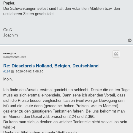
Papier.
Die Schwankungen selbst sind halt den volantilen Märkten bzw. den
unsicheren Zeiten geschuldet.
Gruß
Joachim
orangina
Kampfschrauber
Re: Dieselpreis Holland, Belgien, Deutschland
B
#114
2026-04-02 7:08:36
e
i
Moin,
t
r
a
Ich finde den Ansatz erstmal garnicht so schlecht. Denke die ersten Tage
g
muss es sich erstmal einpendeln. Dann sehe ich aber den Vorteil, dass
sich die Preise besser vergleichen lassen (weil weniger Bewegung drin
ist) und die Leute dann (gerade bei hohen Preisen, wie im Moment)
gezielter zu den günstigeren Tankstrllen fahren. Bei uns bekommt man
im Moment den Diesel z.B. zwischen 2,24 und 2,36€.
Da kann man sich ja denken an welcher Tankstelle nicht so viel los sein
wird ;-)
Denke es führt schon zu mehr Wettbewerb...