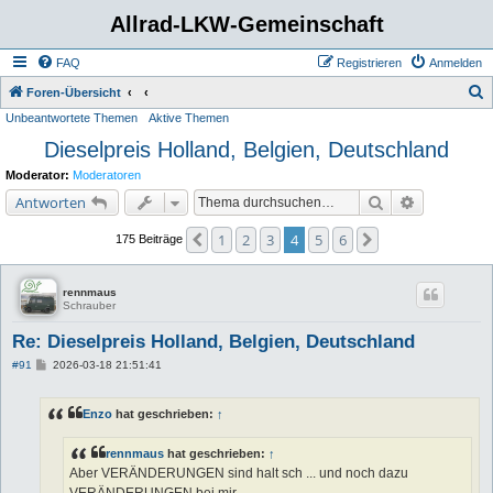
Allrad-LKW-Gemeinschaft
FAQ
Registrieren
Anmelden
S
Foren-Übersicht
Unbeantwortete Themen
Aktive Themen
u
Dieselpreis Holland, Belgien, Deutschland
c
h
Moderator:
Moderatoren
e
Suche
Erweiterte 
Antworten
1
2
3
4
5
6
Vorherige
Nächste
175 Beiträge
rennmaus
Schrauber
Re: Dieselpreis Holland, Belgien, Deutschland
B
#91
2026-03-18 21:51:41
e
i
t
Enzo
hat geschrieben:
↑
r
a
g
rennmaus
hat geschrieben:
↑
Aber VERÄNDERUNGEN sind halt sch ... und noch dazu