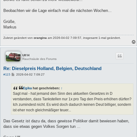
Beobachten wir die Lage einfach mal die nächsten Wochen...
Grüße,
Markus
Zuletzt geändert von
orangina
am 2026-04-02 7:09:57, insgesamt 1-mal geändert.
Ulf H
Rauchsäule des Forums
Re: Dieselpreis Holland, Belgien, Deutschland
B
#115
2026-04-02 7:09:27
e
i
t
Egika
hat geschrieben:
↑
r
a
Sagt mal - hat jemand den Sinn des aktuellen Gesetzes in D
g
verstanden, dass Tankstellen nur 1x pro Tag den Preis erhöhen dürfen?
Ich zumindest nicht. Es wird doch dadurch keinen Deut billiger, sondern
ist eher noch gleichmäßiger teuer...
Das Gesetz ist dazu da, dass gewisse Politiker damit bewiesen haben,
dass sie etwas gegen Volkes Sorgen tun ...