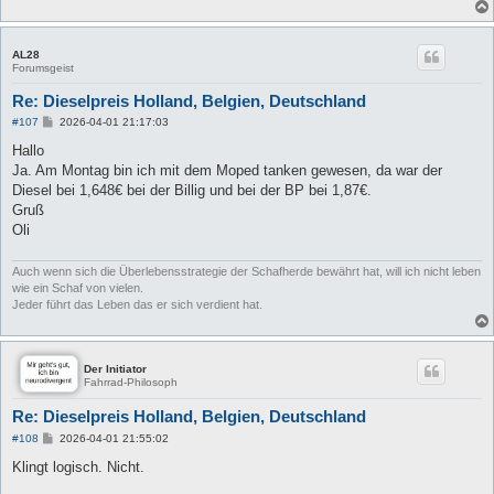
AL28
Forumsgeist
Re: Dieselpreis Holland, Belgien, Deutschland
B
#107
2026-04-01 21:17:03
e
i
Hallo
t
Ja. Am Montag bin ich mit dem Moped tanken gewesen, da war der
r
a
Diesel bei 1,648€ bei der Billig und bei der BP bei 1,87€.
g
Gruß
Oli
Auch wenn sich die Überlebensstrategie der Schafherde bewährt hat, will ich nicht leben
wie ein Schaf von vielen.
Jeder führt das Leben das er sich verdient hat.
Der Initiator
Fahrrad-Philosoph
Re: Dieselpreis Holland, Belgien, Deutschland
B
#108
2026-04-01 21:55:02
e
i
Klingt logisch. Nicht.
t
r