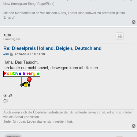
blow (Immigrant Song, Page/Plant)
Mit den Menschen ist es wie mit den Autos, Laster sind schwer zu bremsen.(Heinz
Erhardt)
AL28
Forumsgeist
Re: Dieselpreis Holland, Belgien, Deutschland
B
#98
2026-03-21 18:49:58
e
i
Haha, Das Täuscht.
t
Ich kaufe nur nicht soviel, deswegen kann ich Reisen.
r
a
g
Gruß
Oli
Auch wenn sich die Überlebensstrategie der Schafherde bewährt hat, will ich nicht leben
wie ein Schaf von vielen.
Jeder führt das Leben das er sich verdient hat.