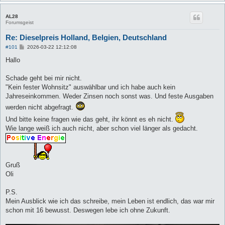
AL28
Forumsgeist
Re: Dieselpreis Holland, Belgien, Deutschland
B
#101
2026-03-22 12:12:08
e
i
Hallo
t
r
a
Schade geht bei mir nicht.
g
"Kein fester Wohnsitz" auswählbar und ich habe auch kein
Jahreseinkommen. Weder Zinsen noch sonst was. Und feste Ausgaben
werden nicht abgefragt.
Und bitte keine fragen wie das geht, ihr könnt es eh nicht.
Wie lange weiß ich auch nicht, aber schon viel länger als gedacht.
Gruß
Oli
P.S.
Mein Ausblick wie ich das schreibe, mein Leben ist endlich, das war mir
schon mit 16 bewusst. Deswegen lebe ich ohne Zukunft.