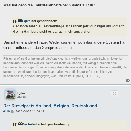
Was hat denn die Tankstellenbetreiberin damit zu tun?
Egika
hat geschrieben:
↑
Also noch mal die Gretchenfrage: ist Tanken jetzt günstiger als vorher?
Hier in Hamburg sieht es danach nicht aus bisher..
Das ist eine andere Frage. Weder das eine noch das andere System hat
einen Einfluss auf den Spritpreis an sich.
Für ein großes Gut halten wir die Autarkie, nicht weil wir uns grundsätzlich mit wenig
bescheiden, sondern weil wir, wenn wir nicht viel haben, mit wenig zufrieden sein
können in der richtigen Überzeugung, dass derjenige den Luxus am besten genießt, der
seiner am wenigsten bedarf und dass alles, was die Natur erfordert, leicht zu
beschaffen ist, schwer hingegen, was unnütz ist. (Epikur, DL 10,130)
Egika
süchtig
Re: Dieselpreis Holland, Belgien, Deutschland
B
#119
2026-04-02 11:56:19
e
i
t
Der Initiator
hat geschrieben:
↑
r
a