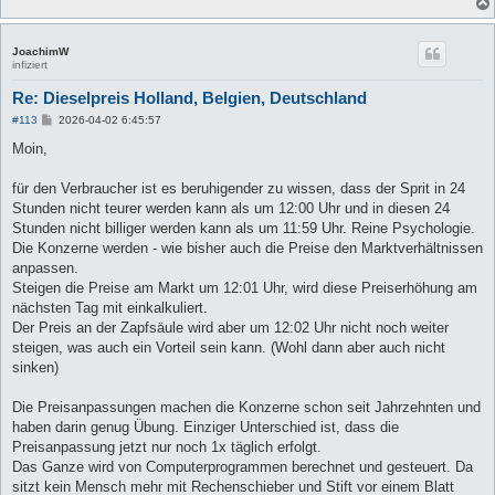
JoachimW
infiziert
Re: Dieselpreis Holland, Belgien, Deutschland
B
#113
2026-04-02 6:45:57
e
i
Moin,
t
r
a
für den Verbraucher ist es beruhigender zu wissen, dass der Sprit in 24
g
Stunden nicht teurer werden kann als um 12:00 Uhr und in diesen 24
Stunden nicht billiger werden kann als um 11:59 Uhr. Reine Psychologie.
Die Konzerne werden - wie bisher auch die Preise den Marktverhältnissen
anpassen.
Steigen die Preise am Markt um 12:01 Uhr, wird diese Preiserhöhung am
nächsten Tag mit einkalkuliert.
Der Preis an der Zapfsäule wird aber um 12:02 Uhr nicht noch weiter
steigen, was auch ein Vorteil sein kann. (Wohl dann aber auch nicht
sinken)
Die Preisanpassungen machen die Konzerne schon seit Jahrzehnten und
haben darin genug Übung. Einziger Unterschied ist, dass die
Preisanpassung jetzt nur noch 1x täglich erfolgt.
Das Ganze wird von Computerprogrammen berechnet und gesteuert. Da
sitzt kein Mensch mehr mit Rechenschieber und Stift vor einem Blatt