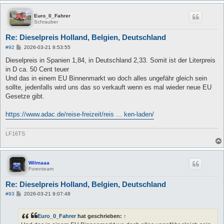
Euro_0_Fahrer
Schrauber
Re: Dieselpreis Holland, Belgien, Deutschland
B
#92
2026-03-21 8:53:55
e
i
Dieselpreis in Spanien 1,84, in Deutschland 2,33. Somit ist der Literpreis
t
in D ca. 50 Cent teuer
r
a
Und das in einem EU Binnenmarkt wo doch alles ungefähr gleich sein
g
sollte, jedenfalls wird uns das so verkauft wenn es mal wieder neue EU
Gesetze gibt.
https://www.adac.de/reise-freizeit/reis ... ken-laden/
LF16TS
Wilmaaa
Forenteam
Re: Dieselpreis Holland, Belgien, Deutschland
B
#93
2026-03-21 9:07:48
e
i
t
Euro_0_Fahrer
hat geschrieben:
↑
r
a