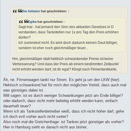
e
i
t
Der Initiator
hat geschrieben:
↑
r
a
g
Egika
hat geschrieben:
↑
Sagt mal - hat jemand den Sinn des aktuellen Gesetzes in D
verstanden, dass Tankstellen nur 1x pro Tag den Preis erhöhen
dürfen?
Ich zumindest nicht. Es wird doch dadurch keinen Deut billiger,
sondern ist eher noch gleichmäßiger teuer...
Hm, gleichmäßiger statt hektisch schwankender Preise ist keine
Verbesserung? Und dass der Preis ab einem bestimmten Zeitpunkt
nicht erhöht werden darf, ist dir egal? Klingt nach Firmentankkarte,
Äh, ne. Firmenwagen tankt nur Strom. Es geht ja um den LKW (hier).
Hektisch schwankend hat für mich den möglichen Vorteil, dass auch mal
was günstiges dabei ist.
Will sagen: ist es durch weniger Schwankungen jetzt am Ende billiger?
oder dadurch, dass nicht mehr beliebig erhöht werden kann, einfach
dauerhaft teuer?
Wenn ich als Tankstellenbetreiber weiß, dass ich nicht höher darf, gehe
ich doch evtl vorher auch nicht runter?
Also noch mal die Gretchenfrage: ist Tanken jetzt günstiger als vorher?
Hier in Hamburg sieht es danach nicht aus bisher..