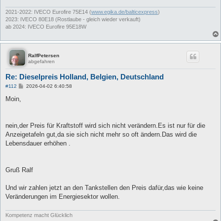
2021-2022: IVECO Eurofire 75E14 (
www.egika.de/balticexpress
)
2023: IVECO 80E18 (Rostlaube - gleich wieder verkauft)
ab 2024: IVECO Eurofire 95E18W
RalfPetersen
abgefahren
Re: Dieselpreis Holland, Belgien, Deutschland
B
#112
2026-04-02 6:40:58
e
i
Moin,
t
r
a
g
nein,der Preis für Kraftstoff wird sich nicht verändern.Es ist nur für die
Anzeigetafeln gut,da sie sich nicht mehr so oft ändern.Das wird die
Lebensdauer erhöhen .
Gruß Ralf
Und wir zahlen jetzt an den Tankstellen den Preis dafür,das wie keine
Veränderungen im Energiesektor wollen.
Kompetenz macht Glücklich