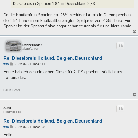
a
Dieselpreis in Spanien 1,84, in Deutschland 2,33.
g
Da die Kaufkraft in Spanien ca. 28% niedriger ist, als in D, entsprechen
die 1,84 Euro einem kaufkraftbereinigten Spritpreis von 2,355 Euro. Für
Spanier ist der Spritkauf also sogar schon teurer als für uns hierzulande.
Donnerlaster
abgefahren
Re: Dieselpreis Holland, Belgien, Deutschland
B
#95
2026-03-21 16:30:11
e
i
Heute hab ich den einfachen Diesel für 2.119 gesehen, südlichstes
t
Extremadura
r
a
g
Gruß Peter
AL28
Forumsgeist
Re: Dieselpreis Holland, Belgien, Deutschland
B
#96
2026-03-21 16:45:28
e
i
Hallo
t