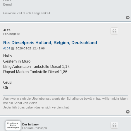
Gruß
Bernd
Gewinne Zeit durch Langsamkeit
AL28
Forumsgeist
Re: Dieselpreis Holland, Belgien, Deutschland
B
#104
2026-03-23 12:42:06
e
i
Hallo
t
Gestern in Muro.
r
a
Billig Automaten Tankstelle Diesel 1,17.
g
Rapsol Marken Tankstelle Diesel 1,86.
Gruß
Oli
Auch wenn sich die Überlebensstrategie der Schafherde bewährt hat, will ich nicht leben
wie ein Schaf von vielen.
Jeder führt das Leben das er sich verdient hat.
Der Initiator
Fahrrad-Philosoph