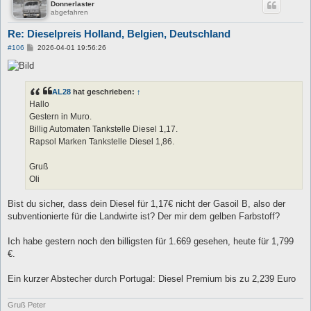
Donnerlaster
abgefahren
Re: Dieselpreis Holland, Belgien, Deutschland
B
#106
2026-04-01 19:56:26
e
i
t
r
a
AL28
hat geschrieben:
↑
g
Hallo
Gestern in Muro.
Billig Automaten Tankstelle Diesel 1,17.
Rapsol Marken Tankstelle Diesel 1,86.
Gruß
Oli
Bist du sicher, dass dein Diesel für 1,17€ nicht der Gasoil B, also der
subventionierte für die Landwirte ist? Der mir dem gelben Farbstoff?
Ich habe gestern noch den billigsten für 1.669 gesehen, heute für 1,799
€.
Ein kurzer Abstecher durch Portugal: Diesel Premium bis zu 2,239 Euro
Gruß Peter