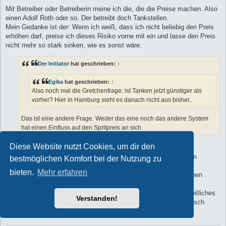
Mit Betreiber oder Betreiberin meine ich die, die die Preise machen. Also
einen Adolf Roth oder so. Der betreibt doch Tankstellen.
Mein Gedanke ist der: Wenn ich weiß, dass ich nicht beliebig den Preis
erhöhen darf, preise ich dieses Risiko vorne mit ein und lasse den Preis
nicht mehr so stark sinken, wie es sonst wäre.
Der Initiator
hat geschrieben:
↑
Egika
hat geschrieben:
↑
Also noch mal die Gretchenfrage: ist Tanken jetzt günstiger als
vorher? Hier in Hamburg sieht es danach nicht aus bisher..
Das ist eine andere Frage. Weder das eine noch das andere System
hat einen Einfluss auf den Spritpreis an sich.
Diese Website nutzt Cookies, um dir den
Da sind wir uns einig - fein
Ja, vielleicht habe ich diese Prämisse (teurer fossiler Teibstoff) in
bestmöglichen Komfort bei der Nutzung zu
meinem Beitrag nur mitgedacht, aber nicht gut formuliert.
bieten.
Mehr erfahren
Ich hatte verstanden, dass dieses neue Gesetz aufgrund der hohen
Treibstoffkosten erlassen wurde.
Wenn es darauf aber keinen Einfluss hat, dann ist das nur ein zeitliches
Verstanden!
Zusammentreffen zweier Ereignisse. Auch ok. Hatte ich dann falsch
verstanden.