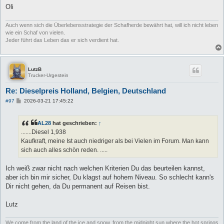
Oli
Auch wenn sich die Überlebensstrategie der Schafherde bewährt hat, will ich nicht leben
wie ein Schaf von vielen.
Jeder führt das Leben das er sich verdient hat.
LutzB
Trucker-Urgestein
Re: Dieselpreis Holland, Belgien, Deutschland
B
#97
2026-03-21 17:45:22
e
i
t
AL28
hat geschrieben:
↑
r
a
.......Diesel 1,938
g
Kaufkraft, meine Ist auch niedriger als bei Vielen im Forum. Man kann
sich auch alles schön reden. .....
Ich weiß zwar nicht nach welchen Kriterien Du das beurteilen kannst,
aber ich bin mir sicher, Du klagst auf hohem Niveau. So schlecht kann's
Dir nicht gehen, da Du permanent auf Reisen bist.
Lutz
We come from the land of the ice and snow, from the midnight sun where the hot springs