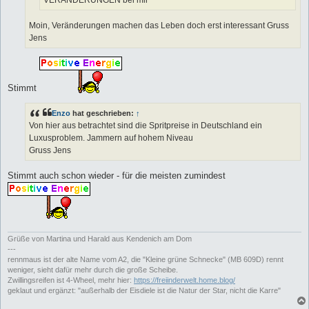
VERÄNDERUNGEN bei mir
Moin, Veränderungen machen das Leben doch erst interessant Gruss
Jens
Stimmt
Enzo
hat geschrieben:
↑
Von hier aus betrachtet sind die Spritpreise in Deutschland ein
Luxusproblem. Jammern auf hohem Niveau
Gruss Jens
Stimmt auch schon wieder - für die meisten zumindest
Grüße von Martina und Harald aus Kendenich am Dom
---
rennmaus ist der alte Name vom A2, die "Kleine grüne Schnecke" (MB 609D) rennt
weniger, sieht dafür mehr durch die große Scheibe.
Zwillingsreifen ist 4-Wheel, mehr hier:
https://freiinderwelt.home.blog/
geklaut und ergänzt: "außerhalb der Eisdiele ist die Natur der Star, nicht die Karre"