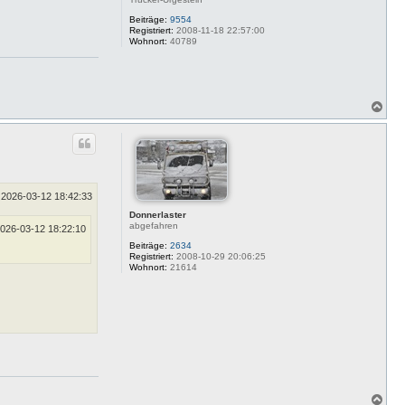
Beiträge:
9554
Registriert:
2008-11-18 22:57:00
Wohnort:
40789
N
a
c
h
o
b
e
n
2026-03-12 18:42:33
Donnerlaster
abgefahren
026-03-12 18:22:10
Beiträge:
2634
Registriert:
2008-10-29 20:06:25
Wohnort:
21614
N