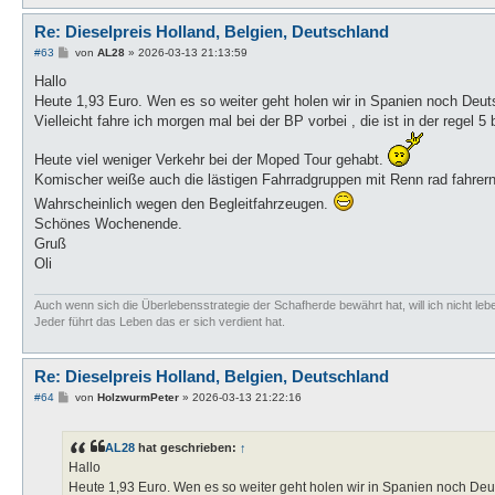
Re: Dieselpreis Holland, Belgien, Deutschland
B
#63
von
AL28
»
2026-03-13 21:13:59
e
i
Hallo
t
Heute 1,93 Euro. Wen es so weiter geht holen wir in Spanien noch Deut
r
a
Vielleicht fahre ich morgen mal bei der BP vorbei , die ist in der regel 5 
g
Heute viel weniger Verkehr bei der Moped Tour gehabt.
Komischer weiße auch die lästigen Fahrradgruppen mit Renn rad fahrer
Wahrscheinlich wegen den Begleitfahrzeugen.
Schönes Wochenende.
Gruß
Oli
Auch wenn sich die Überlebensstrategie der Schafherde bewährt hat, will ich nicht lebe
Jeder führt das Leben das er sich verdient hat.
Re: Dieselpreis Holland, Belgien, Deutschland
B
#64
von
HolzwurmPeter
»
2026-03-13 21:22:16
e
i
t
AL28
hat geschrieben:
↑
r
a
Hallo
g
Heute 1,93 Euro. Wen es so weiter geht holen wir in Spanien noch Deu