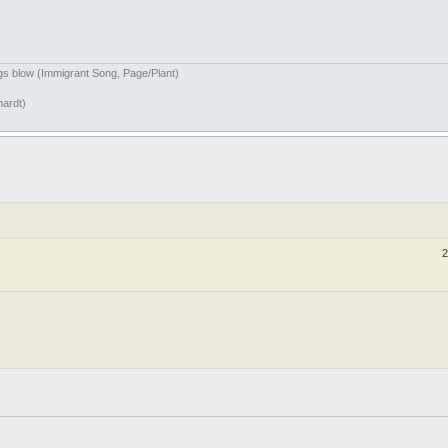
ngs blow (Immigrant Song, Page/Plant)
hardt)
2