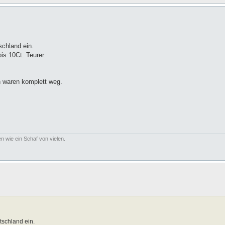
schland ein.
bis 10Ct. Teurer.
n waren komplett weg.
n wie ein Schaf von vielen.
tschland ein.