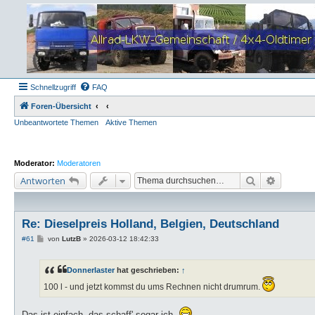
Schnellzugriff
FAQ
Foren-Übersicht
Unbeantwortete Themen
Aktive Themen
Moderator:
Moderatoren
Suche
Erweiter
Antworten
Re: Dieselpreis Holland, Belgien, Deutschland
B
#61
von
LutzB
»
2026-03-12 18:42:33
e
i
t
Donnerlaster
hat geschrieben:
↑
r
a
100 l - und jetzt kommst du ums Rechnen nicht drumrum.
g
Das ist einfach, das schaff' sogar ich.