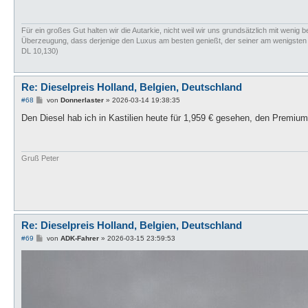
r
a
g
Für ein großes Gut halten wir die Autarkie, nicht weil wir uns grundsätzlich mit wenig b
Überzeugung, dass derjenige den Luxus am besten genießt, der seiner am wenigsten bed
DL 10,130)
Re: Dieselpreis Holland, Belgien, Deutschland
B
#68
von
Donnerlaster
»
2026-03-14 19:38:35
e
i
Den Diesel hab ich in Kastilien heute für 1,959 € gesehen, den Premium
t
r
a
g
Gruß Peter
Re: Dieselpreis Holland, Belgien, Deutschland
B
#69
von
ADK-Fahrer
»
2026-03-15 23:59:53
e
i
t
r
a
g