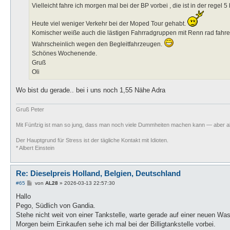
Vielleicht fahre ich morgen mal bei der BP vorbei , die ist in der regel 5 
Heute viel weniger Verkehr bei der Moped Tour gehabt.
Komischer weiße auch die lästigen Fahrradgruppen mit Renn rad fahre
Wahrscheinlich wegen den Begleitfahrzeugen.
Schönes Wochenende.
Gruß
Oli
Wo bist du gerade.. bei i uns noch 1,55 Nähe Adra
Gruß Peter
Mit Fünfzig ist man so jung, dass man noch viele Dummheiten machen kann — aber al
Der Hauptgrund für Stress ist der tägliche Kontakt mit Idioten.
* Albert Einstein
Re: Dieselpreis Holland, Belgien, Deutschland
B
#65
von
AL28
»
2026-03-13 22:57:30
e
i
Hallo
t
Pego, Südlich von Gandia.
r
a
Stehe nicht weit von einer Tankstelle, warte gerade auf einer neuen W
g
Morgen beim Einkaufen sehe ich mal bei der Billigtankstelle vorbei.