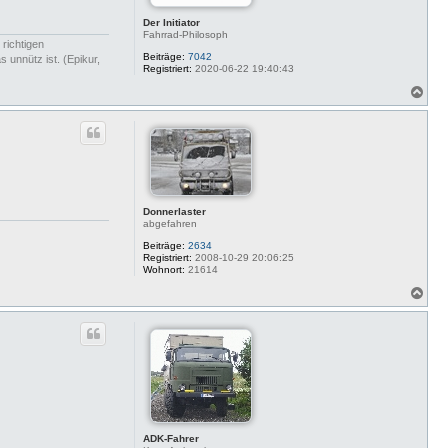
n
Der Initiator
Fahrrad-Philosoph
 richtigen
Beiträge:
7042
 unnütz ist. (Epikur,
Registriert:
2020-06-22 19:40:43
N
a
c
h
o
b
e
n
Donnerlaster
abgefahren
Beiträge:
2634
Registriert:
2008-10-29 20:06:25
Wohnort:
21614
N
a
c
h
o
b
e
n
ADK-Fahrer