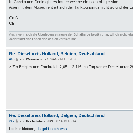
In Gandia und Denia gibt es immer welche die noch billiger sind.
Aber mit dem Moped rentiert sich der Tanktourismus nicht so und der Las
Gruß
Oli
Auch wenn sich die Überlebensstrategie der Schafherde bewährt hat, will ich nicht lebe
Jeder führt das Leben das er sich verdient hat.
Re: Dieselpreis Holland, Belgien, Deutschland
B
#66
von
Wesermann
»
2026-03-14 10:14:02
e
i
z Zin Belgien und Frankreich 2,05— 2,11€ ein Tag vorher Diesel unter 2
t
r
a
g
Re: Dieselpreis Holland, Belgien, Deutschland
B
#67
von
Der Initiator
»
2026-03-14 19:33:14
e
i
Locker bleiben,
da geht noch was
t