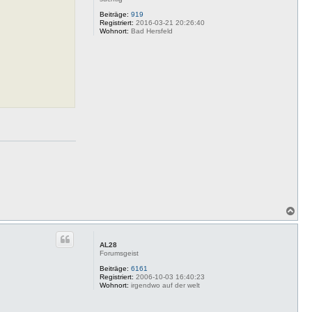
Beiträge:
919
Registriert:
2016-03-21 20:26:40
Wohnort:
Bad Hersfeld
N
a
c
h
AL28
o
Forumsgeist
b
e
Beiträge:
6161
Registriert:
2006-10-03 16:40:23
n
Wohnort:
irgendwo auf der welt