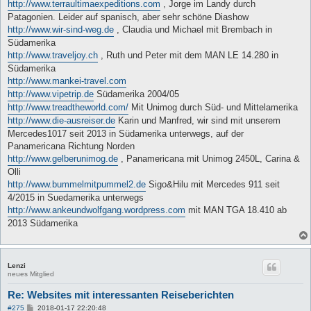
http://www.terraultimaexpeditions.com
, Jorge im Landy durch
Patagonien. Leider auf spanisch, aber sehr schöne Diashow
http://www.wir-sind-weg.de
, Claudia und Michael mit Brembach in
Südamerika
http://www.traveljoy.ch
, Ruth und Peter mit dem MAN LE 14.280 in
Südamerika
http://www.mankei-travel.com
http://www.vipetrip.de
Südamerika 2004/05
http://www.treadtheworld.com/
Mit Unimog durch Süd- und Mittelamerika
http://www.die-ausreiser.de
Karin und Manfred, wir sind mit unserem
Mercedes1017 seit 2013 in Südamerika unterwegs, auf der
Panamericana Richtung Norden
http://www.gelberunimog.de
, Panamericana mit Unimog 2450L, Carina &
Olli
http://www.bummelmitpummel2.de
Sigo&Hilu mit Mercedes 911 seit
4/2015 in Suedamerika unterwegs
http://www.ankeundwolfgang.wordpress.com
mit MAN TGA 18.410 ab
2013 Südamerika
Lenzi
neues Mitglied
Re: Websites mit interessanten Reiseberichten
B
#275
2018-01-17 22:20:48