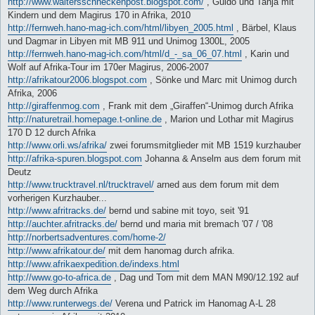
http://www.waltersschneckenpost.blogspot.com/
, Guido und Tanja mit
Kindern und dem Magirus 170 in Afrika, 2010
http://fernweh.hano-mag-ich.com/html/libyen_2005.html
, Bärbel, Klaus
und Dagmar in Libyen mit MB 911 und Unimog 1300L, 2005
http://fernweh.hano-mag-ich.com/html/d_-_sa_06_07.html
, Karin und
Wolf auf Afrika-Tour im 170er Magirus, 2006-2007
http://afrikatour2006.blogspot.com
, Sönke und Marc mit Unimog durch
Afrika, 2006
http://giraffenmog.com
, Frank mit dem „Giraffen“-Unimog durch Afrika
http://naturetrail.homepage.t-online.de
, Marion und Lothar mit Magirus
170 D 12 durch Afrika
http://www.orli.ws/afrika/
zwei forumsmitglieder mit MB 1519 kurzhauber
http://afrika-spuren.blogspot.com
Johanna & Anselm aus dem forum mit
Deutz
http://www.trucktravel.nl/trucktravel/
arned aus dem forum mit dem
vorherigen Kurzhauber...
http://www.afritracks.de/
bernd und sabine mit toyo, seit '91
http://auchter.afritracks.de/
bernd und maria mit bremach '07 / '08
http://norbertsadventures.com/home-2/
http://www.afrikatour.de/
mit dem hanomag durch afrika.
http://www.afrikaexpedition.de/indexs.html
http://www.go-to-africa.de
, Dag und Tom mit dem MAN M90/12.192 auf
dem Weg durch Afrika
http://www.runterwegs.de/
Verena und Patrick im Hanomag A-L 28