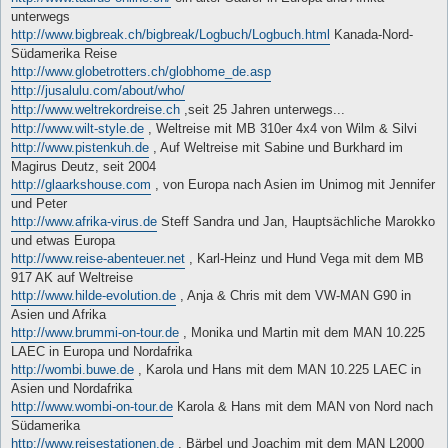
unterwegs
http://www.bigbreak.ch/bigbreak/Logbuch/Logbuch.html
Kanada-Nord-
Südamerika Reise
http://www.globetrotters.ch/globhome_de.asp
http://jusalulu.com/about/who/
http://www.weltrekordreise.ch
,seit 25 Jahren unterwegs...
http://www.wilt-style.de
, Weltreise mit MB 310er 4x4 von Wilm & Silvi
http://www.pistenkuh.de
, Auf Weltreise mit Sabine und Burkhard im
Magirus Deutz, seit 2004
http://glaarkshouse.com
, von Europa nach Asien im Unimog mit Jennifer
und Peter
http://www.afrika-virus.de
Steff Sandra und Jan, Hauptsächliche Marokko
und etwas Europa
http://www.reise-abenteuer.net
, Karl-Heinz und Hund Vega mit dem MB
917 AK auf Weltreise
http://www.hilde-evolution.de
, Anja & Chris mit dem VW-MAN G90 in
Asien und Afrika
http://www.brummi-on-tour.de
, Monika und Martin mit dem MAN 10.225
LAEC in Europa und Nordafrika
http://wombi.buwe.de
, Karola und Hans mit dem MAN 10.225 LAEC in
Asien und Nordafrika
http://www.wombi-on-tour.de
Karola & Hans mit dem MAN von Nord nach
Südamerika
http://www.reisestationen.de
, Bärbel und Joachim mit dem MAN L2000