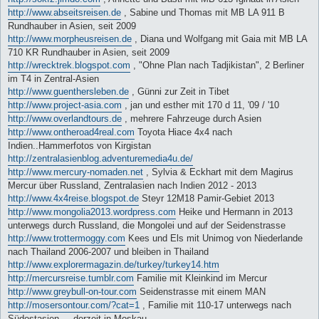
http://www.abseitsreisen.de
, Sabine und Thomas mit MB LA 911 B
Rundhauber in Asien, seit 2009
http://www.morpheusreisen.de
, Diana und Wolfgang mit Gaia mit MB LA
710 KR Rundhauber in Asien, seit 2009
http://wrecktrek.blogspot.com
, "Ohne Plan nach Tadjikistan", 2 Berliner
im T4 in Zentral-Asien
http://www.guenthersleben.de
, Günni zur Zeit in Tibet
http://www.project-asia.com
, jan und esther mit 170 d 11, '09 / '10
http://www.overlandtours.de
, mehrere Fahrzeuge durch Asien
http://www.ontheroad4real.com
Toyota Hiace 4x4 nach
Indien..Hammerfotos von Kirgistan
http://zentralasienblog.adventuremedia4u.de/
http://www.mercury-nomaden.net
, Sylvia & Eckhart mit dem Magirus
Mercur über Russland, Zentralasien nach Indien 2012 - 2013
http://www.4x4reise.blogspot.de
Steyr 12M18 Pamir-Gebiet 2013
http://www.mongolia2013.wordpress.com
Heike und Hermann in 2013
unterwegs durch Russland, die Mongolei und auf der Seidenstrasse
http://www.trottermoggy.com
Kees und Els mit Unimog von Niederlande
nach Thailand 2006-2007 und bleiben in Thailand
http://www.explorermagazin.de/turkey/turkey14.htm
http://mercursreise.tumblr.com
Familie mit Kleinkind im Mercur
http://www.greybull-on-tour.com
Seidenstrasse mit einem MAN
http://mosersontour.com/?cat=1
, Familie mit 110-17 unterwegs nach
Südostasien ... derzeit in Moskau …