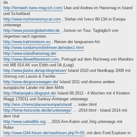
da
http://fernweh.hano-mag-ich.com/
Uwe und Andrea im Hanomag in Island
und Schottland
http://www.myhomeismycar.com
, Stefan mit Iveco 80-13A in Europa
unterwegs
http://www.jonsonglobetrotter.de
, Jonson on Tour, Tagtäglich von
nirgentwo nach irgentwo.
http://www.traktorreisen.eu
, Reisen der langsamen Art.
http://www.rundumsmittelmeer.de/index1.html
http://www.islandhanomag.de/
http://www.dieweltbereisen.com
, Portugal auf dem Rückweg von Marokko
mit MB 914 AK von Edith und Uli (Luigi)
http://www.jlaske.de/wp-blog/reisen/
Island 2010 und Nordkapp 2008 mit
Unimog von Lassie & Familie
http://www.dergrossewagen.de/
Island 2011 und diverse andere
europäische Länder mit dem MAN
http://thetamjaks.blogspot.de/
Island 08.2012 - 4 Wochen mit 4 Kindern
Maggi 170D11 und Sankey-Anhänger unterwegs
http://ens.ch/ens/places/europa/island/
... index.html
http://ferne-horizonte.de/de/unterwegs/
... -2014.html - Island 2014 mit
dem Ural
http://www.saltedlife.org
....2015 Ann-Katrin und Jörg unterwegs mit
Robur
http://www.t244-forum.de/viewforum.php?f=55
, mit dem Ford Explorer in