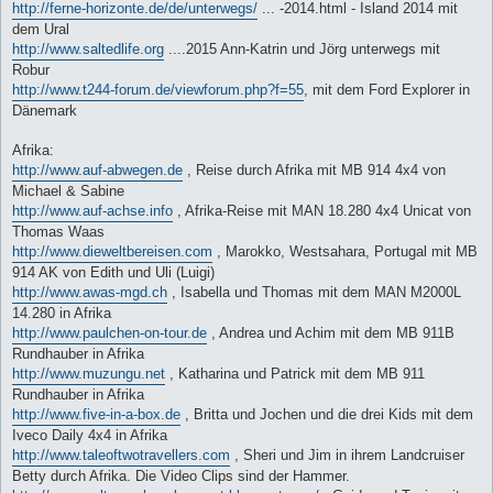
http://ferne-horizonte.de/de/unterwegs/
... -2014.html - Island 2014 mit
dem Ural
http://www.saltedlife.org
....2015 Ann-Katrin und Jörg unterwegs mit
Robur
http://www.t244-forum.de/viewforum.php?f=55
, mit dem Ford Explorer in
Dänemark
Afrika:
http://www.auf-abwegen.de
, Reise durch Afrika mit MB 914 4x4 von
Michael & Sabine
http://www.auf-achse.info
, Afrika-Reise mit MAN 18.280 4x4 Unicat von
Thomas Waas
http://www.dieweltbereisen.com
, Marokko, Westsahara, Portugal mit MB
914 AK von Edith und Uli (Luigi)
http://www.awas-mgd.ch
, Isabella und Thomas mit dem MAN M2000L
14.280 in Afrika
http://www.paulchen-on-tour.de
, Andrea und Achim mit dem MB 911B
Rundhauber in Afrika
http://www.muzungu.net
, Katharina und Patrick mit dem MB 911
Rundhauber in Afrika
http://www.five-in-a-box.de
, Britta und Jochen und die drei Kids mit dem
Iveco Daily 4x4 in Afrika
http://www.taleoftwotravellers.com
, Sheri und Jim in ihrem Landcruiser
Betty durch Afrika. Die Video Clips sind der Hammer.