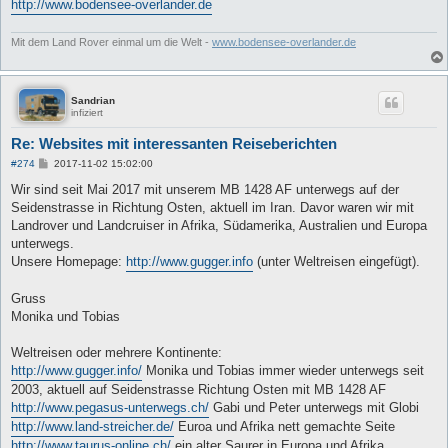
http://www.bodensee-overlander.de
Mit dem Land Rover einmal um die Welt -
www.bodensee-overlander.de
Sandrian
infiziert
Re: Websites mit interessanten Reiseberichten
B
#274
2017-11-02 15:02:00
e
i
Wir sind seit Mai 2017 mit unserem MB 1428 AF unterwegs auf der
t
Seidenstrasse in Richtung Osten, aktuell im Iran. Davor waren wir mit
r
a
Landrover und Landcruiser in Afrika, Südamerika, Australien und Europa
g
unterwegs.
Unsere Homepage:
http://www.gugger.info
(unter Weltreisen eingefügt).
Gruss
Monika und Tobias
Weltreisen oder mehrere Kontinente:
http://www.gugger.info/
Monika und Tobias immer wieder unterwegs seit
2003, aktuell auf Seidenstrasse Richtung Osten mit MB 1428 AF
http://www.pegasus-unterwegs.ch/
Gabi und Peter unterwegs mit Globi
http://www.land-streicher.de/
Euroa und Afrika nett gemachte Seite
http://www.taurus-online.ch/
ein alter Saurer in Europa und Afrika