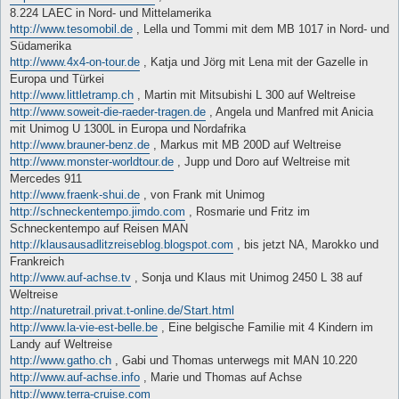
8.224 LAEC in Nord- und Mittelamerika
http://www.tesomobil.de
, Lella und Tommi mit dem MB 1017 in Nord- und
Südamerika
http://www.4x4-on-tour.de
, Katja und Jörg mit Lena mit der Gazelle in
Europa und Türkei
http://www.littletramp.ch
, Martin mit Mitsubishi L 300 auf Weltreise
http://www.soweit-die-raeder-tragen.de
, Angela und Manfred mit Anicia
mit Unimog U 1300L in Europa und Nordafrika
http://www.brauner-benz.de
, Markus mit MB 200D auf Weltreise
http://www.monster-worldtour.de
, Jupp und Doro auf Weltreise mit
Mercedes 911
http://www.fraenk-shui.de
, von Frank mit Unimog
http://schneckentempo.jimdo.com
, Rosmarie und Fritz im
Schneckentempo auf Reisen MAN
http://klausausadlitzreiseblog.blogspot.com
, bis jetzt NA, Marokko und
Frankreich
http://www.auf-achse.tv
, Sonja und Klaus mit Unimog 2450 L 38 auf
Weltreise
http://naturetrail.privat.t-online.de/Start.html
http://www.la-vie-est-belle.be
, Eine belgische Familie mit 4 Kindern im
Landy auf Weltreise
http://www.gatho.ch
, Gabi und Thomas unterwegs mit MAN 10.220
http://www.auf-achse.info
, Marie und Thomas auf Achse
http://www.terra-cruise.com