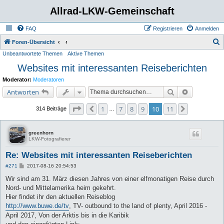
Allrad-LKW-Gemeinschaft
FAQ
Registrieren
Anmelden
S
Foren-Übersicht
Unbeantwortete Themen
Aktive Themen
u
Websites mit interessanten Reiseberichten
c
h
Moderator:
Moderatoren
e
Suche
Erweiterte 
Antworten
Seite
10
von
11
1
7
8
9
10
11
Vorherige
Nächste
314 Beiträge
…
greenhorn
LKW-Fotografierer
Re: Websites mit interessanten Reiseberichten
B
#271
2017-08-16 20:54:53
e
i
Wir sind am 31. März diesen Jahres von einer elfmonatigen Reise durch
t
Nord- und Mittelamerika heim gekehrt.
r
a
Hier findet ihr den aktuellen Reiseblog
g
http://www.buwe.de/tv
, TV- outbound to the land of plenty, April 2016 -
April 2017, Von der Arktis bis in die Karibik