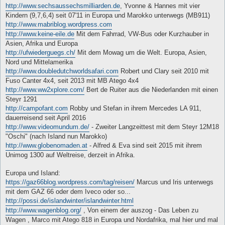
http://www.sechsaussechsmilliarden.de
, Yvonne & Hannes mit vier
Kindern (9,7,6,4) seit 07'11 in Europa und Marokko unterwegs (MB911)
http://www.mabriblog.wordpress.com
http://www.keine-eile.de
Mit dem Fahrrad, VW-Bus oder Kurzhauber in
Asien, Afrika und Europa
http://ufwiederguegs.ch/
Mit dem Mowag um die Welt. Europa, Asien,
Nord und Mittelamerika
http://www.doubledutchworldsafari.com
Robert und Clary seit 2010 mit
Fuso Canter 4x4, seit 2013 mit MB Atego 4x4
http://www.ww2xplore.com/
Bert de Ruiter aus die Niederlanden mit einen
Steyr 1291
http://campofant.com
Robby und Stefan in ihrem Mercedes LA 911,
dauerreisend seit April 2016
http://www.videomundum.de/
- Zweiter Langzeittest mit dem Steyr 12M18
"Oschi" (nach Island nun Marokko)
http://www.globenomaden.at
- Alfred & Eva sind seit 2015 mit ihrem
Unimog 1300 auf Weltreise, derzeit in Afrika.
Europa und Island:
https://gaz66blog.wordpress.com/tag/reisen/
Marcus und Iris unterwegs
mit dem GAZ 66 oder dem Iveco oder so...
http://possi.de/islandwinter/islandwinter.html
http://www.wagenblog.org/
, Von einem der auszog - Das Leben zu
Wagen , Marco mit Atego 818 in Europa und Nordafrika, mal hier und mal