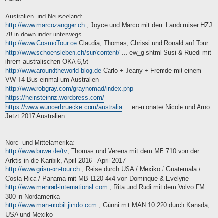
Australien und Neuseeland:
http://www.marcozangger.ch
, Joyce und Marco mit dem Landcruiser HZJ
78 in downunder unterwegs
http://www.CosmoTour.de
Claudia, Thomas, Chrissi und Ronald auf Tour
http://www.schoensleben.ch/sur/content/
... ew_g.shtml Susi & Ruedi mit
ihrem australischen OKA 6,5t
http://www.aroundtheworld-blog.de
Carlo + Jeany + Fremde mit einem
VW T4 Bus einmal um Australien
http://www.robgray.com/graynomad/index.php
https://heinsteinnz.wordpress.com/
https://www.wunderbruecke.com/australia
... en-monate/ Nicole und Arno
Jetzt 2017 Australien
Nord- und Mittelamerika:
http://www.buwe.de/tv
, Thomas und Verena mit dem MB 710 von der
Arktis in die Karibik, April 2016 - April 2017
http://www.grisu-on-tour.ch
, Reise durch USA / Mexiko / Guatemala /
Costa-Rica / Panama mit MB 1120 4x4 von Dominque & Evelyne
http://www.menrad-international.com
, Rita und Rudi mit dem Volvo FM
300 in Nordamerika
http://www.man-mobil.jimdo.com
, Günni mit MAN 10.220 durch Kanada,
USA und Mexiko