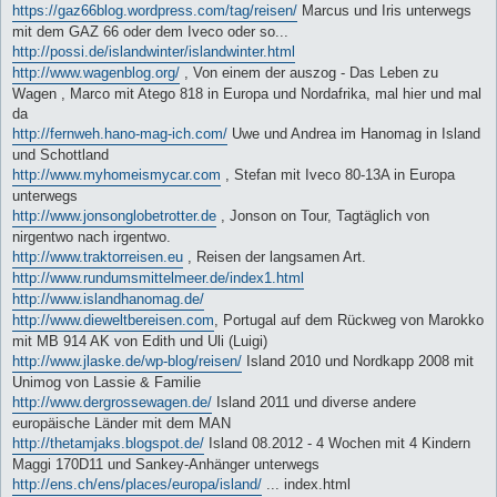
https://gaz66blog.wordpress.com/tag/reisen/
Marcus und Iris unterwegs
mit dem GAZ 66 oder dem Iveco oder so...
http://possi.de/islandwinter/islandwinter.html
http://www.wagenblog.org/
, Von einem der auszog - Das Leben zu
Wagen , Marco mit Atego 818 in Europa und Nordafrika, mal hier und mal
da
http://fernweh.hano-mag-ich.com/
Uwe und Andrea im Hanomag in Island
und Schottland
http://www.myhomeismycar.com
, Stefan mit Iveco 80-13A in Europa
unterwegs
http://www.jonsonglobetrotter.de
, Jonson on Tour, Tagtäglich von
nirgentwo nach irgentwo.
http://www.traktorreisen.eu
, Reisen der langsamen Art.
http://www.rundumsmittelmeer.de/index1.html
http://www.islandhanomag.de/
http://www.dieweltbereisen.com
, Portugal auf dem Rückweg von Marokko
mit MB 914 AK von Edith und Uli (Luigi)
http://www.jlaske.de/wp-blog/reisen/
Island 2010 und Nordkapp 2008 mit
Unimog von Lassie & Familie
http://www.dergrossewagen.de/
Island 2011 und diverse andere
europäische Länder mit dem MAN
http://thetamjaks.blogspot.de/
Island 08.2012 - 4 Wochen mit 4 Kindern
Maggi 170D11 und Sankey-Anhänger unterwegs
http://ens.ch/ens/places/europa/island/
... index.html