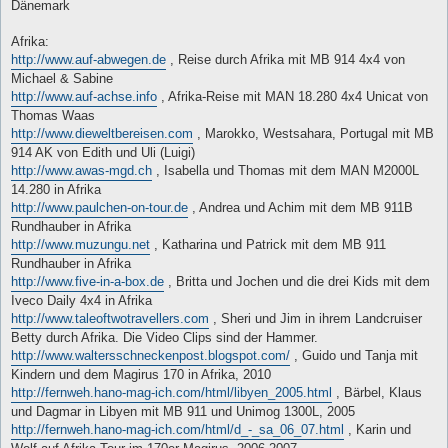
Dänemark
Afrika:
http://www.auf-abwegen.de
, Reise durch Afrika mit MB 914 4x4 von
Michael & Sabine
http://www.auf-achse.info
, Afrika-Reise mit MAN 18.280 4x4 Unicat von
Thomas Waas
http://www.dieweltbereisen.com
, Marokko, Westsahara, Portugal mit MB
914 AK von Edith und Uli (Luigi)
http://www.awas-mgd.ch
, Isabella und Thomas mit dem MAN M2000L
14.280 in Afrika
http://www.paulchen-on-tour.de
, Andrea und Achim mit dem MB 911B
Rundhauber in Afrika
http://www.muzungu.net
, Katharina und Patrick mit dem MB 911
Rundhauber in Afrika
http://www.five-in-a-box.de
, Britta und Jochen und die drei Kids mit dem
Iveco Daily 4x4 in Afrika
http://www.taleoftwotravellers.com
, Sheri und Jim in ihrem Landcruiser
Betty durch Afrika. Die Video Clips sind der Hammer.
http://www.waltersschneckenpost.blogspot.com/
, Guido und Tanja mit
Kindern und dem Magirus 170 in Afrika, 2010
http://fernweh.hano-mag-ich.com/html/libyen_2005.html
, Bärbel, Klaus
und Dagmar in Libyen mit MB 911 und Unimog 1300L, 2005
http://fernweh.hano-mag-ich.com/html/d_-_sa_06_07.html
, Karin und