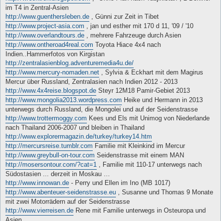
im T4 in Zentral-Asien
http://www.guenthersleben.de
, Günni zur Zeit in Tibet
http://www.project-asia.com
, jan und esther mit 170 d 11, '09 / '10
http://www.overlandtours.de
, mehrere Fahrzeuge durch Asien
http://www.ontheroad4real.com
Toyota Hiace 4x4 nach
Indien..Hammerfotos von Kirgistan
http://zentralasienblog.adventuremedia4u.de/
http://www.mercury-nomaden.net
, Sylvia & Eckhart mit dem Magirus
Mercur über Russland, Zentralasien nach Indien 2012 - 2013
http://www.4x4reise.blogspot.de
Steyr 12M18 Pamir-Gebiet 2013
http://www.mongolia2013.wordpress.com
Heike und Hermann in 2013
unterwegs durch Russland, die Mongolei und auf der Seidenstrasse
http://www.trottermoggy.com
Kees und Els mit Unimog von Niederlande
nach Thailand 2006-2007 und bleiben in Thailand
http://www.explorermagazin.de/turkey/turkey14.htm
http://mercursreise.tumblr.com
Familie mit Kleinkind im Mercur
http://www.greybull-on-tour.com
Seidenstrasse mit einem MAN
http://mosersontour.com/?cat=1
, Familie mit 110-17 unterwegs nach
Südostasien ... derzeit in Moskau …
http://www.innowan.de
- Perry und Ellen im Ino (MB 1017)
http://www.abenteuer-seidenstrasse.eu
, Susanne und Thomas 9 Monate
mit zwei Motorrädern auf der Seidenstrasse
http://www.vierreisen.de
Rene mit Familie unterwegs in Osteuropa und
Asien