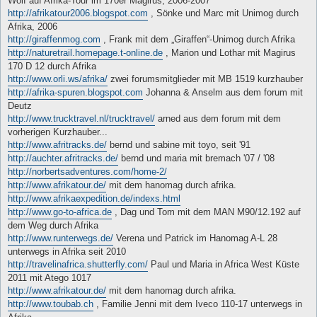
Wolf auf Afrika-Tour im 170er Magirus, 2006-2007
http://afrikatour2006.blogspot.com
, Sönke und Marc mit Unimog durch
Afrika, 2006
http://giraffenmog.com
, Frank mit dem „Giraffen“-Unimog durch Afrika
http://naturetrail.homepage.t-online.de
, Marion und Lothar mit Magirus
170 D 12 durch Afrika
http://www.orli.ws/afrika/
zwei forumsmitglieder mit MB 1519 kurzhauber
http://afrika-spuren.blogspot.com
Johanna & Anselm aus dem forum mit
Deutz
http://www.trucktravel.nl/trucktravel/
arned aus dem forum mit dem
vorherigen Kurzhauber...
http://www.afritracks.de/
bernd und sabine mit toyo, seit '91
http://auchter.afritracks.de/
bernd und maria mit bremach '07 / '08
http://norbertsadventures.com/home-2/
http://www.afrikatour.de/
mit dem hanomag durch afrika.
http://www.afrikaexpedition.de/indexs.html
http://www.go-to-africa.de
, Dag und Tom mit dem MAN M90/12.192 auf
dem Weg durch Afrika
http://www.runterwegs.de/
Verena und Patrick im Hanomag A-L 28
unterwegs in Afrika seit 2010
http://travelinafrica.shutterfly.com/
Paul und Maria in Africa West Küste
2011 mit Atego 1017
http://www.afrikatour.de/
mit dem hanomag durch afrika.
http://www.toubab.ch
, Familie Jenni mit dem Iveco 110-17 unterwegs in