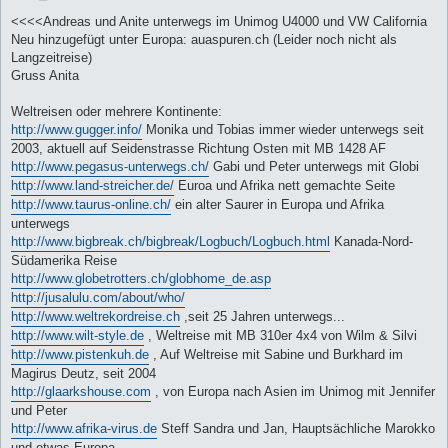
e
i
<<<<Andreas und Anite unterwegs im Unimog U4000 und VW California
t
Neu hinzugefügt unter Europa: auaspuren.ch (Leider noch nicht als
r
a
Langzeitreise)
g
Gruss Anita
Weltreisen oder mehrere Kontinente:
http://www.gugger.info/
Monika und Tobias immer wieder unterwegs seit
2003, aktuell auf Seidenstrasse Richtung Osten mit MB 1428 AF
http://www.pegasus-unterwegs.ch/
Gabi und Peter unterwegs mit Globi
http://www.land-streicher.de/
Euroa und Afrika nett gemachte Seite
http://www.taurus-online.ch/
ein alter Saurer in Europa und Afrika
unterwegs
http://www.bigbreak.ch/bigbreak/Logbuch/Logbuch.html
Kanada-Nord-
Südamerika Reise
http://www.globetrotters.ch/globhome_de.asp
http://jusalulu.com/about/who/
http://www.weltrekordreise.ch
,seit 25 Jahren unterwegs...
http://www.wilt-style.de
, Weltreise mit MB 310er 4x4 von Wilm & Silvi
http://www.pistenkuh.de
, Auf Weltreise mit Sabine und Burkhard im
Magirus Deutz, seit 2004
http://glaarkshouse.com
, von Europa nach Asien im Unimog mit Jennifer
und Peter
http://www.afrika-virus.de
Steff Sandra und Jan, Hauptsächliche Marokko
und etwas Europa