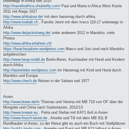
unterwegs in Afrika seit 2010
http://travelinafrica.shutterfly.com/
Paul und Maria in Africa West Küste
2011 mit Atego 1017
http://www.afrikatour.de/
mit dem hanomag durch afrika.
http://www.toubab.ch
, Familie Jenni mit dem Iveco 110-17 unterwegs in
Afrika
http://www.derjackistweg.de/
unter anderem 2012 in Marokko, viele
Photos
http://www.afrika-erfahren.ch/
https://beachexplorer.wordpress.com
Marco und Josi sind nach Marokko
aufgebrochen:
http://www.heup-mobil.de
Berlin-Benin, Kurzhauber mit Hund und Kindern
durch Afrika
http://lasterliebe.wordpress.com
Im Hanomag mit Kind und Hund durch
Marokko und Europa
http://www.chech.de
Reisen in der Sahara seit 1977
Asien:
http://www.buwe.de/tv
Thomas und Verena mit MB 710 von OF über die
Mongolei und China nach Südostasien, 2012/13
http://www.tvware.eu
, Petra und Stefan mit KAT1 6x6 in Asien
http://www.frosch-laster.de
, Amelie und Till mit dem MB 911 B
Rundhauber in Asien, zu der Reise gibt es auch ein Buch mit Stellplätzen
http://sokfz.jimdo.com
, Annette und Basti mit MB 613 Iglhaut in Asien