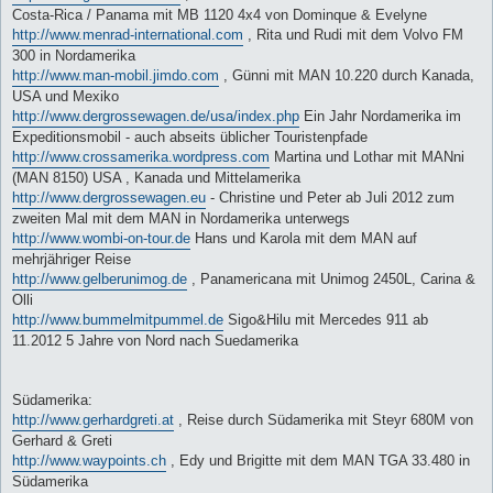
Costa-Rica / Panama mit MB 1120 4x4 von Dominque & Evelyne
http://www.menrad-international.com
, Rita und Rudi mit dem Volvo FM
300 in Nordamerika
http://www.man-mobil.jimdo.com
, Günni mit MAN 10.220 durch Kanada,
USA und Mexiko
http://www.dergrossewagen.de/usa/index.php
Ein Jahr Nordamerika im
Expeditionsmobil - auch abseits üblicher Touristenpfade
http://www.crossamerika.wordpress.com
Martina und Lothar mit MANni
(MAN 8150) USA , Kanada und Mittelamerika
http://www.dergrossewagen.eu
- Christine und Peter ab Juli 2012 zum
zweiten Mal mit dem MAN in Nordamerika unterwegs
http://www.wombi-on-tour.de
Hans und Karola mit dem MAN auf
mehrjähriger Reise
http://www.gelberunimog.de
, Panamericana mit Unimog 2450L, Carina &
Olli
http://www.bummelmitpummel.de
Sigo&Hilu mit Mercedes 911 ab
11.2012 5 Jahre von Nord nach Suedamerika
Südamerika:
http://www.gerhardgreti.at
, Reise durch Südamerika mit Steyr 680M von
Gerhard & Greti
http://www.waypoints.ch
, Edy und Brigitte mit dem MAN TGA 33.480 in
Südamerika