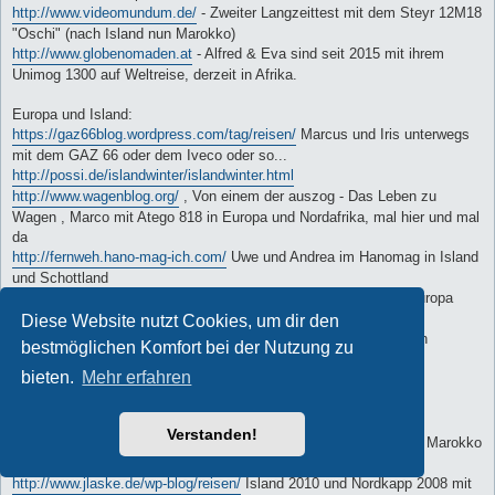
http://www.videomundum.de/
- Zweiter Langzeittest mit dem Steyr 12M18
"Oschi" (nach Island nun Marokko)
http://www.globenomaden.at
- Alfred & Eva sind seit 2015 mit ihrem
Unimog 1300 auf Weltreise, derzeit in Afrika.
Europa und Island:
https://gaz66blog.wordpress.com/tag/reisen/
Marcus und Iris unterwegs
mit dem GAZ 66 oder dem Iveco oder so...
http://possi.de/islandwinter/islandwinter.html
http://www.wagenblog.org/
, Von einem der auszog - Das Leben zu
Wagen , Marco mit Atego 818 in Europa und Nordafrika, mal hier und mal
da
http://fernweh.hano-mag-ich.com/
Uwe und Andrea im Hanomag in Island
und Schottland
http://www.myhomeismycar.com
, Stefan mit Iveco 80-13A in Europa
unterwegs
Diese Website nutzt Cookies, um dir den
http://www.jonsonglobetrotter.de
, Jonson on Tour, Tagtäglich von
bestmöglichen Komfort bei der Nutzung zu
nirgentwo nach irgentwo.
bieten.
Mehr erfahren
http://www.traktorreisen.eu
, Reisen der langsamen Art.
http://www.rundumsmittelmeer.de/index1.html
http://www.islandhanomag.de/
Verstanden!
http://www.dieweltbereisen.com
, Portugal auf dem Rückweg von Marokko
mit MB 914 AK von Edith und Uli (Luigi)
http://www.jlaske.de/wp-blog/reisen/
Island 2010 und Nordkapp 2008 mit