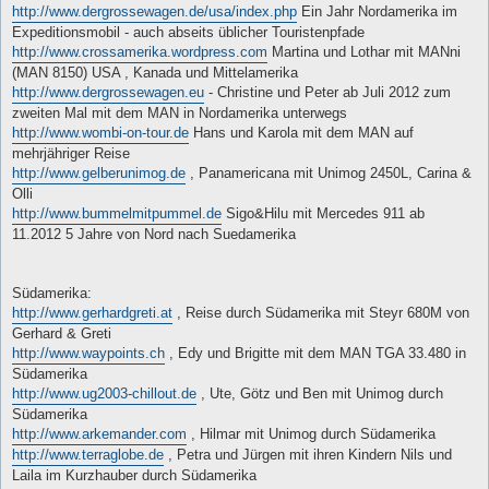
http://www.dergrossewagen.de/usa/index.php
Ein Jahr Nordamerika im
Expeditionsmobil - auch abseits üblicher Touristenpfade
http://www.crossamerika.wordpress.com
Martina und Lothar mit MANni
(MAN 8150) USA , Kanada und Mittelamerika
http://www.dergrossewagen.eu
- Christine und Peter ab Juli 2012 zum
zweiten Mal mit dem MAN in Nordamerika unterwegs
http://www.wombi-on-tour.de
Hans und Karola mit dem MAN auf
mehrjähriger Reise
http://www.gelberunimog.de
, Panamericana mit Unimog 2450L, Carina &
Olli
http://www.bummelmitpummel.de
Sigo&Hilu mit Mercedes 911 ab
11.2012 5 Jahre von Nord nach Suedamerika
Südamerika:
http://www.gerhardgreti.at
, Reise durch Südamerika mit Steyr 680M von
Gerhard & Greti
http://www.waypoints.ch
, Edy und Brigitte mit dem MAN TGA 33.480 in
Südamerika
http://www.ug2003-chillout.de
, Ute, Götz und Ben mit Unimog durch
Südamerika
http://www.arkemander.com
, Hilmar mit Unimog durch Südamerika
http://www.terraglobe.de
, Petra und Jürgen mit ihren Kindern Nils und
Laila im Kurzhauber durch Südamerika