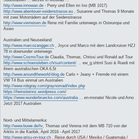
http://www.innowan.de
- Perry und Ellen im Ino (MB 1017)
http://www.abenteuer-seidenstrasse.eu
, Susanne und Thomas 9 Monate
mit zwei Motorrädern auf der Seidenstrasse
http://www.vierreisen.de
Rene mit Familie unterwegs in Osteuropa und
Asien
Australien und Neuseeland:
http://www.marcozangger.ch
, Joyce und Marco mit dem Landcruiser HZJ
78 in downunder unterwegs
http://www.CosmoTour.de
Claudia, Thomas, Chrissi und Ronald auf Tour
http://www.schoensleben.ch/sur/content/
... ew_g.shtml Susi & Ruedi mit
ihrem australischen OKA 6,5t
http://www.aroundtheworld-blog.de
Carlo + Jeany + Fremde mit einem
VW T4 Bus einmal um Australien
http://www.robgray.com/graynomad/index.php
https://heinsteinnz.wordpress.com/
https://www.wunderbruecke.com/australia
... en-monate/ Nicole und Arno
Jetzt 2017 Australien
Nord- und Mittelamerika:
http://www.buwe.de/tv
, Thomas und Verena mit dem MB 710 von der
Arktis in die Karibik, April 2016 - April 2017
http://www.grisu-on-tour.ch
, Reise durch USA / Mexiko / Guatemala /