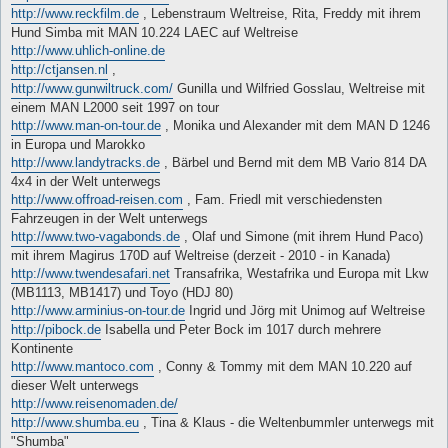
http://www.reckfilm.de
, Lebenstraum Weltreise, Rita, Freddy mit ihrem
Hund Simba mit MAN 10.224 LAEC auf Weltreise
http://www.uhlich-online.de
http://ctjansen.nl
,
http://www.gunwiltruck.com/
Gunilla und Wilfried Gosslau, Weltreise mit
einem MAN L2000 seit 1997 on tour
http://www.man-on-tour.de
, Monika und Alexander mit dem MAN D 1246
in Europa und Marokko
http://www.landytracks.de
, Bärbel und Bernd mit dem MB Vario 814 DA
4x4 in der Welt unterwegs
http://www.offroad-reisen.com
, Fam. Friedl mit verschiedensten
Fahrzeugen in der Welt unterwegs
http://www.two-vagabonds.de
, Olaf und Simone (mit ihrem Hund Paco)
mit ihrem Magirus 170D auf Weltreise (derzeit - 2010 - in Kanada)
http://www.twendesafari.net
Transafrika, Westafrika und Europa mit Lkw
(MB1113, MB1417) und Toyo (HDJ 80)
http://www.arminius-on-tour.de
Ingrid und Jörg mit Unimog auf Weltreise
http://pibock.de
Isabella und Peter Bock im 1017 durch mehrere
Kontinente
http://www.mantoco.com
, Conny & Tommy mit dem MAN 10.220 auf
dieser Welt unterwegs
http://www.reisenomaden.de/
http://www.shumba.eu
, Tina & Klaus - die Weltenbummler unterwegs mit
"Shumba"