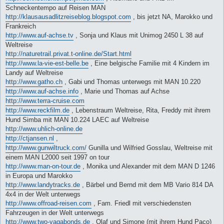
Schneckentempo auf Reisen MAN
http://klausausadlitzreiseblog.blogspot.com
, bis jetzt NA, Marokko und
Frankreich
http://www.auf-achse.tv
, Sonja und Klaus mit Unimog 2450 L 38 auf
Weltreise
http://naturetrail.privat.t-online.de/Start.html
http://www.la-vie-est-belle.be
, Eine belgische Familie mit 4 Kindern im
Landy auf Weltreise
http://www.gatho.ch
, Gabi und Thomas unterwegs mit MAN 10.220
http://www.auf-achse.info
, Marie und Thomas auf Achse
http://www.terra-cruise.com
http://www.reckfilm.de
, Lebenstraum Weltreise, Rita, Freddy mit ihrem
Hund Simba mit MAN 10.224 LAEC auf Weltreise
http://www.uhlich-online.de
http://ctjansen.nl
,
http://www.gunwiltruck.com/
Gunilla und Wilfried Gosslau, Weltreise mit
einem MAN L2000 seit 1997 on tour
http://www.man-on-tour.de
, Monika und Alexander mit dem MAN D 1246
in Europa und Marokko
http://www.landytracks.de
, Bärbel und Bernd mit dem MB Vario 814 DA
4x4 in der Welt unterwegs
http://www.offroad-reisen.com
, Fam. Friedl mit verschiedensten
Fahrzeugen in der Welt unterwegs
http://www.two-vagabonds.de
, Olaf und Simone (mit ihrem Hund Paco)