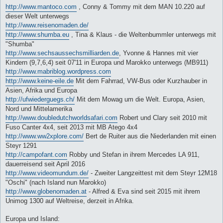
http://www.mantoco.com
, Conny & Tommy mit dem MAN 10.220 auf
dieser Welt unterwegs
http://www.reisenomaden.de/
http://www.shumba.eu
, Tina & Klaus - die Weltenbummler unterwegs mit
"Shumba"
http://www.sechsaussechsmilliarden.de
, Yvonne & Hannes mit vier
Kindern (9,7,6,4) seit 07'11 in Europa und Marokko unterwegs (MB911)
http://www.mabriblog.wordpress.com
http://www.keine-eile.de
Mit dem Fahrrad, VW-Bus oder Kurzhauber in
Asien, Afrika und Europa
http://ufwiederguegs.ch/
Mit dem Mowag um die Welt. Europa, Asien,
Nord und Mittelamerika
http://www.doubledutchworldsafari.com
Robert und Clary seit 2010 mit
Fuso Canter 4x4, seit 2013 mit MB Atego 4x4
http://www.ww2xplore.com/
Bert de Ruiter aus die Niederlanden mit einen
Steyr 1291
http://campofant.com
Robby und Stefan in ihrem Mercedes LA 911,
dauerreisend seit April 2016
http://www.videomundum.de/
- Zweiter Langzeittest mit dem Steyr 12M18
"Oschi" (nach Island nun Marokko)
http://www.globenomaden.at
- Alfred & Eva sind seit 2015 mit ihrem
Unimog 1300 auf Weltreise, derzeit in Afrika.
Europa und Island: