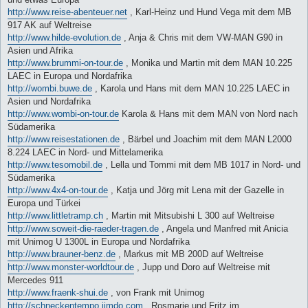
http://www.reise-abenteuer.net
, Karl-Heinz und Hund Vega mit dem MB
917 AK auf Weltreise
http://www.hilde-evolution.de
, Anja & Chris mit dem VW-MAN G90 in
Asien und Afrika
http://www.brummi-on-tour.de
, Monika und Martin mit dem MAN 10.225
LAEC in Europa und Nordafrika
http://wombi.buwe.de
, Karola und Hans mit dem MAN 10.225 LAEC in
Asien und Nordafrika
http://www.wombi-on-tour.de
Karola & Hans mit dem MAN von Nord nach
Südamerika
http://www.reisestationen.de
, Bärbel und Joachim mit dem MAN L2000
8.224 LAEC in Nord- und Mittelamerika
http://www.tesomobil.de
, Lella und Tommi mit dem MB 1017 in Nord- und
Südamerika
http://www.4x4-on-tour.de
, Katja und Jörg mit Lena mit der Gazelle in
Europa und Türkei
http://www.littletramp.ch
, Martin mit Mitsubishi L 300 auf Weltreise
http://www.soweit-die-raeder-tragen.de
, Angela und Manfred mit Anicia
mit Unimog U 1300L in Europa und Nordafrika
http://www.brauner-benz.de
, Markus mit MB 200D auf Weltreise
http://www.monster-worldtour.de
, Jupp und Doro auf Weltreise mit
Mercedes 911
http://www.fraenk-shui.de
, von Frank mit Unimog
http://schneckentempo.jimdo.com
, Rosmarie und Fritz im