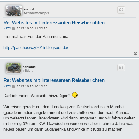
mario1
Schlammschipper
Re: Websites mit interessanten Reiseberichten
B
#272
2017-10-05 11:33:15
e
i
Hier mal was von der Panamericana
t
r
a
http://panchosway2015.blogspot.de/
g
schmidti
infiziert
Re: Websites mit interessanten Reiseberichten
B
#273
2017-10-19 10:13:25
e
i
Darf ich meine Webseite hinzufügen?
t
r
a
Wir reisen gerade auf dem Landweg von Deutschland nach Mumbai
g
(gerade in Indien angekommen) und verschiffen von dort nach Kanada
um weiterzufahren. Irgendwann wird dann umgebaut und wir fahren weiter
mit nem größeren LKW. Dazwischen werden wir aber mehrere Jahre was
neues bauen um dann Südamerika und Afrika mit Kids zu machen.