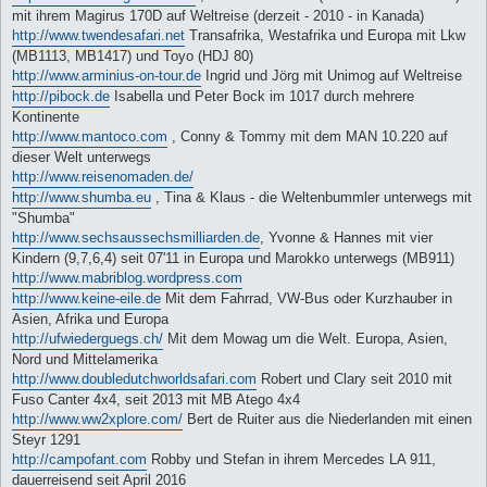
mit ihrem Magirus 170D auf Weltreise (derzeit - 2010 - in Kanada)
http://www.twendesafari.net
Transafrika, Westafrika und Europa mit Lkw
(MB1113, MB1417) und Toyo (HDJ 80)
http://www.arminius-on-tour.de
Ingrid und Jörg mit Unimog auf Weltreise
http://pibock.de
Isabella und Peter Bock im 1017 durch mehrere
Kontinente
http://www.mantoco.com
, Conny & Tommy mit dem MAN 10.220 auf
dieser Welt unterwegs
http://www.reisenomaden.de/
http://www.shumba.eu
, Tina & Klaus - die Weltenbummler unterwegs mit
"Shumba"
http://www.sechsaussechsmilliarden.de
, Yvonne & Hannes mit vier
Kindern (9,7,6,4) seit 07'11 in Europa und Marokko unterwegs (MB911)
http://www.mabriblog.wordpress.com
http://www.keine-eile.de
Mit dem Fahrrad, VW-Bus oder Kurzhauber in
Asien, Afrika und Europa
http://ufwiederguegs.ch/
Mit dem Mowag um die Welt. Europa, Asien,
Nord und Mittelamerika
http://www.doubledutchworldsafari.com
Robert und Clary seit 2010 mit
Fuso Canter 4x4, seit 2013 mit MB Atego 4x4
http://www.ww2xplore.com/
Bert de Ruiter aus die Niederlanden mit einen
Steyr 1291
http://campofant.com
Robby und Stefan in ihrem Mercedes LA 911,
dauerreisend seit April 2016