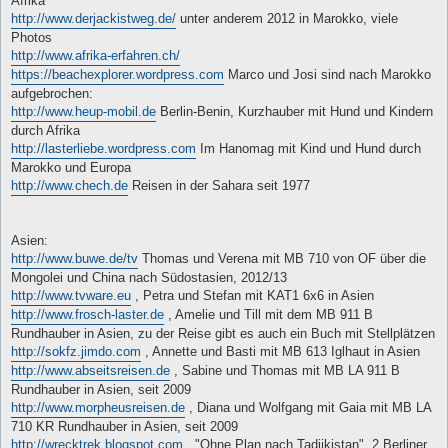
Afrika
http://www.derjackistweg.de/
unter anderem 2012 in Marokko, viele
Photos
http://www.afrika-erfahren.ch/
https://beachexplorer.wordpress.com
Marco und Josi sind nach Marokko
aufgebrochen:
http://www.heup-mobil.de
Berlin-Benin, Kurzhauber mit Hund und Kindern
durch Afrika
http://lasterliebe.wordpress.com
Im Hanomag mit Kind und Hund durch
Marokko und Europa
http://www.chech.de
Reisen in der Sahara seit 1977
Asien:
http://www.buwe.de/tv
Thomas und Verena mit MB 710 von OF über die
Mongolei und China nach Südostasien, 2012/13
http://www.tvware.eu
, Petra und Stefan mit KAT1 6x6 in Asien
http://www.frosch-laster.de
, Amelie und Till mit dem MB 911 B
Rundhauber in Asien, zu der Reise gibt es auch ein Buch mit Stellplätzen
http://sokfz.jimdo.com
, Annette und Basti mit MB 613 Iglhaut in Asien
http://www.abseitsreisen.de
, Sabine und Thomas mit MB LA 911 B
Rundhauber in Asien, seit 2009
http://www.morpheusreisen.de
, Diana und Wolfgang mit Gaia mit MB LA
710 KR Rundhauber in Asien, seit 2009
http://wrecktrek.blogspot.com
, "Ohne Plan nach Tadjikistan", 2 Berliner