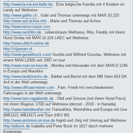
http://www.la-vie-est-belle.be
, Eine belgische Familie mit 4 Kindern im
Landy auf Weltreise
http://www.gatho.ch
, Gabi und Thomas unterwegs mit MAN 10.220
http://www.auf-achse.info
, Marie und Thomas auf Achse
http://www.terra-cruise.com
http://www.reckfilm.de
, Lebenstraum Weltreise, Rita, Freddy mit ihrem
Hund Simba mit MAN 10.224 LAEC auf Weltreise
http://www.uhlich-online.de
http://ctjansen.nl
,
http://www.gunwiltruck.com/
Gunilla und Wilfried Gosslau, Weltreise mit
einem MAN L2000 seit 1997 on tour
http://www.man-on-tour.de
, Monika und Alexander mit dem MAN D 1246
in Europa und Marokko
http://www.landytracks.de
, Bärbel und Bernd mit dem MB Vario 814 DA
4x4 in der Welt unterwegs
http://www.offroad-reisen.com
, Fam. Friedl mit verschiedensten
Fahrzeugen in der Welt unterwegs
http://www.two-vagabonds.de
, Olaf und Simone (mit ihrem Hund Paco)
mit ihrem Magirus 170D auf Weltreise (derzeit - 2010 - in Kanada)
http://www.twendesafari.net
Transafrika, Westafrika und Europa mit Lkw
(MB1113, MB1417) und Toyo (HDJ 80)
http://www.arminius-on-tour.de
Ingrid und Jörg mit Unimog auf Weltreise
http://pibock.de
Isabella und Peter Bock im 1017 durch mehrere
Kontinente