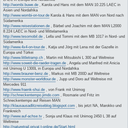
http://wombi.buwe.de
, Karola und Hans mit dem MAN 10.225 LAEC in
Asien und Nordafrika
http://www.wombi-on-tour.de
Karola & Hans mit dem MAN von Nord nach
Südamerika
http://www.reisestationen.de
, Bärbel und Joachim mit dem MAN L2000
8.224 LAEC in Nord- und Mittelamerika
http://www.tesomobil.de
, Lella und Tommi mit dem MB 1017 in Nord- und
Südamerika
http://www.4x4-on-tour.de
, Katja und Jörg mit Lena mit der Gazelle in
Europa und Türkei
http://www.littletramp.ch
, Martin mit Mitsubishi L 300 auf Weltreise
http://www.soweit-die-raeder-tragen.de
, Angela und Manfred mit Anicia
mit Unimog U 1300L in Europa und Nordafrika
http://www.brauner-benz.de
, Markus mit MB 200D auf Weltreise
http://www.monster-worldtour.de
, Jupp und Doro auf Weltreise mit
Mercedes 911
http://www.fraenk-shui.de
, von Frank mit Unimog
http://schneckentempo.jimdo.com
, Rosmarie und Fritz im
Schneckentempo auf Reisen MAN
http://klausausadlitzreiseblog.blogspot.com
, bis jetzt NA, Marokko und
Frankreich
http://www.auf-achse.tv
, Sonja und Klaus mit Unimog 2450 L 38 auf
Weltreise
http://naturetrail.privat.t-online.de/Start.html