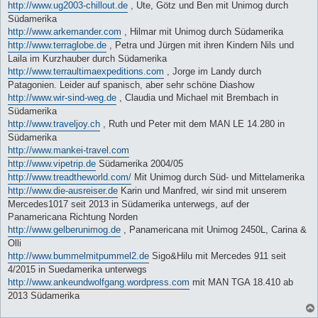
http://www.ug2003-chillout.de
, Ute, Götz und Ben mit Unimog durch
Südamerika
http://www.arkemander.com
, Hilmar mit Unimog durch Südamerika
http://www.terraglobe.de
, Petra und Jürgen mit ihren Kindern Nils und
Laila im Kurzhauber durch Südamerika
http://www.terraultimaexpeditions.com
, Jorge im Landy durch
Patagonien. Leider auf spanisch, aber sehr schöne Diashow
http://www.wir-sind-weg.de
, Claudia und Michael mit Brembach in
Südamerika
http://www.traveljoy.ch
, Ruth und Peter mit dem MAN LE 14.280 in
Südamerika
http://www.mankei-travel.com
http://www.vipetrip.de
Südamerika 2004/05
http://www.treadtheworld.com/
Mit Unimog durch Süd- und Mittelamerika
http://www.die-ausreiser.de
Karin und Manfred, wir sind mit unserem
Mercedes1017 seit 2013 in Südamerika unterwegs, auf der
Panamericana Richtung Norden
http://www.gelberunimog.de
, Panamericana mit Unimog 2450L, Carina &
Olli
http://www.bummelmitpummel2.de
Sigo&Hilu mit Mercedes 911 seit
4/2015 in Suedamerika unterwegs
http://www.ankeundwolfgang.wordpress.com
mit MAN TGA 18.410 ab
2013 Südamerika