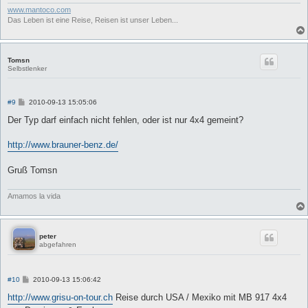
www.mantoco.com
Das Leben ist eine Reise, Reisen ist unser Leben...
Tomsn
Selbstlenker
B
#9
2010-09-13 15:05:06
e
i
Der Typ darf einfach nicht fehlen, oder ist nur 4x4 gemeint?
t
r
a
http://www.brauner-benz.de/
g
Gruß Tomsn
Amamos la vida
peter
abgefahren
B
#10
2010-09-13 15:06:42
e
i
http://www.grisu-on-tour.ch
Reise durch USA / Mexiko mit MB 917 4x4
t