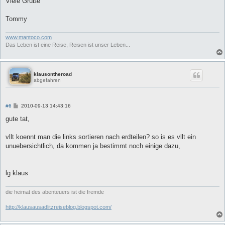
Viele Grüße
Tommy
www.mantoco.com
Das Leben ist eine Reise, Reisen ist unser Leben...
klausontheroad
abgefahren
B
#6
2010-09-13 14:43:16
e
i
gute tat,
t
r
a
vllt koennt man die links sortieren nach erdteilen? so is es vllt ein
g
unuebersichtlich, da kommen ja bestimmt noch einige dazu,
lg klaus
die heimat des abenteuers ist die fremde
http://klausausadlitzreiseblog.blogspot.com/