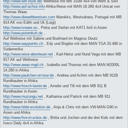
http://www.wilt-style.de/
Weltreise mit MB 310er 4x4 von Wilm & Silvi
http://www.auf-achse.info
Afrika-Reise mit MAN 18.280 4x4 Unicat von
Thomas Waas
http://www.dieweltbereisen.com
Marokko, Westsahara, Portugal mit MB
914 AK von Edith und Uli (Luigi)
http://www.tvware.eu
, Petra und Stefan mit KAT1 6x6 in Asien
http://www.pistenkuh.de
,
Auf Weltreise mit Sabine und Burkhard im Magirus Deutz
http://www.waypoints.ch
, Edy und Brigitte mit dem MAN TGA 33.480 in
Südamerika
http://www.reise-abenteuer.net
, Karl-Heinz und Hund Vega mit dem MB
917 AK auf Weltreise
http://www.awas-mgd.ch
, Isabella und Thomas mit dem MAN M2000L
14.280 in Afrika
http://www.paulchen-on-tour.de
, Andrea und Achim mit dem MB 911B
Rundhauber in Afrika
http://www.frosch-laster.de
, Amelie und Till mit dem MB 911 B
Rundhauber in Asien
http://www.muzungu.net
, Katharina und Patrick mit dem MB 911
Rundhauber in Afrika
http://www.hilde-evolution.de
, Anja & Chris mit dem VW-MAN G90 in
Asien und Afrika
http://www.five-in-a-box.de
, Britta und Jochen und die drei Kids mit dem
Iveco Daily 4x4 in Afrika