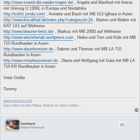
http://www.soweit-die-raeder-tragen.de/
, Angela und Manfred mit Anicia
mit Unimog U 1300L in Europa und Nordafrika
http://sokfz.jimdo.com/
, Annette und Basti mit MB 613 Iglhaut in Asien
http://www.lkw-allrad.de/index.php?categoryid=24
, Marion und Walter mit
KAT 1A1 auf Weltreise
http://www.brauner-benz.de/
, Markus mit MB 200D auf Weltreise
http://www.wirziehenab.wordpress.com
, Heike und Tom und Kids mit MB
710 Rundhauber in Asien
http://www.abseitsreisen.de
, Sabine und Thomas mit MB LA 710
Rundhauber in Asien
http://www.morpheusreisen.de
, Diana und Wolfgang mit Gaia mit MB LA
710 KR Rundhauber in Asien
Viele Grüße
Tommy
www.mantoco.com
Das Leben ist eine Reise, Reisen ist unser Leben...
burkhard
Allrad-Philosoph