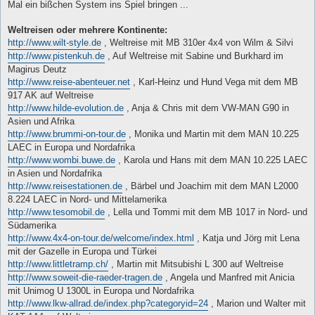
i
Mal ein bißchen System ins Spiel bringen ...
t
r
a
Weltreisen oder mehrere Kontinente:
g
http://www.wilt-style.de
, Weltreise mit MB 310er 4x4 von Wilm & Silvi
http://www.pistenkuh.de
, Auf Weltreise mit Sabine und Burkhard im
Magirus Deutz
http://www.reise-abenteuer.net
, Karl-Heinz und Hund Vega mit dem MB
917 AK auf Weltreise
http://www.hilde-evolution.de
, Anja & Chris mit dem VW-MAN G90 in
Asien und Afrika
http://www.brummi-on-tour.de
, Monika und Martin mit dem MAN 10.225
LAEC in Europa und Nordafrika
http://www.wombi.buwe.de
, Karola und Hans mit dem MAN 10.225 LAEC
in Asien und Nordafrika
http://www.reisestationen.de
, Bärbel und Joachim mit dem MAN L2000
8.224 LAEC in Nord- und Mittelamerika
http://www.tesomobil.de
, Lella und Tommi mit dem MB 1017 in Nord- und
Südamerika
http://www.4x4-on-tour.de/welcome/index.html
, Katja und Jörg mit Lena
mit der Gazelle in Europa und Türkei
http://www.littletramp.ch/
, Martin mit Mitsubishi L 300 auf Weltreise
http://www.soweit-die-raeder-tragen.de
, Angela und Manfred mit Anicia
mit Unimog U 1300L in Europa und Nordafrika
http://www.lkw-allrad.de/index.php?categoryid=24
, Marion und Walter mit