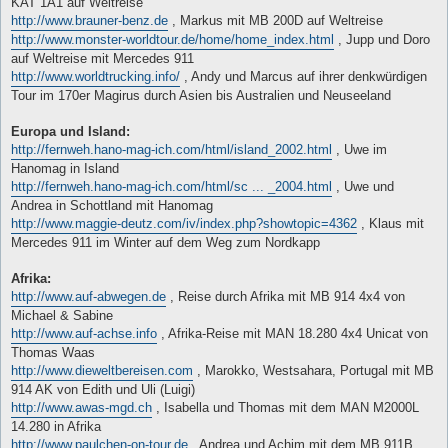
KAT 1A1 auf Weltreise
http://www.brauner-benz.de
, Markus mit MB 200D auf Weltreise
http://www.monster-worldtour.de/home/home_index.html
, Jupp und Doro
auf Weltreise mit Mercedes 911
http://www.worldtrucking.info/
, Andy und Marcus auf ihrer denkwürdigen
Tour im 170er Magirus durch Asien bis Australien und Neuseeland
Europa und Island:
http://fernweh.hano-mag-ich.com/html/island_2002.html
, Uwe im
Hanomag in Island
http://fernweh.hano-mag-ich.com/html/sc ... _2004.html
, Uwe und
Andrea in Schottland mit Hanomag
http://www.maggie-deutz.com/iv/index.php?showtopic=4362
, Klaus mit
Mercedes 911 im Winter auf dem Weg zum Nordkapp
Afrika:
http://www.auf-abwegen.de
, Reise durch Afrika mit MB 914 4x4 von
Michael & Sabine
http://www.auf-achse.info
, Afrika-Reise mit MAN 18.280 4x4 Unicat von
Thomas Waas
http://www.dieweltbereisen.com
, Marokko, Westsahara, Portugal mit MB
914 AK von Edith und Uli (Luigi)
http://www.awas-mgd.ch
, Isabella und Thomas mit dem MAN M2000L
14.280 in Afrika
http://www.paulchen-on-tour.de
, Andrea und Achim mit dem MB 911B