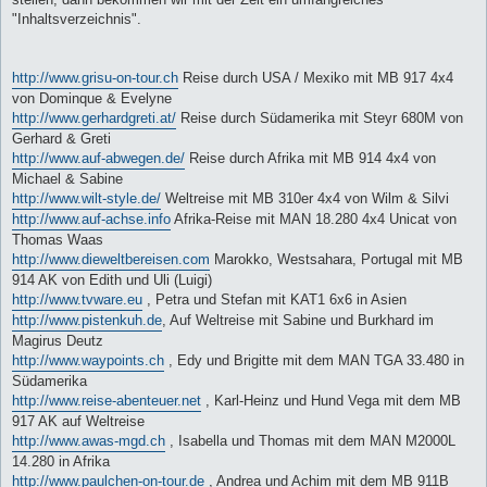
"Inhaltsverzeichnis".
http://www.grisu-on-tour.ch
Reise durch USA / Mexiko mit MB 917 4x4
von Dominque & Evelyne
http://www.gerhardgreti.at/
Reise durch Südamerika mit Steyr 680M von
Gerhard & Greti
http://www.auf-abwegen.de/
Reise durch Afrika mit MB 914 4x4 von
Michael & Sabine
http://www.wilt-style.de/
Weltreise mit MB 310er 4x4 von Wilm & Silvi
http://www.auf-achse.info
Afrika-Reise mit MAN 18.280 4x4 Unicat von
Thomas Waas
http://www.dieweltbereisen.com
Marokko, Westsahara, Portugal mit MB
914 AK von Edith und Uli (Luigi)
http://www.tvware.eu
, Petra und Stefan mit KAT1 6x6 in Asien
http://www.pistenkuh.de
, Auf Weltreise mit Sabine und Burkhard im
Magirus Deutz
http://www.waypoints.ch
, Edy und Brigitte mit dem MAN TGA 33.480 in
Südamerika
http://www.reise-abenteuer.net
, Karl-Heinz und Hund Vega mit dem MB
917 AK auf Weltreise
http://www.awas-mgd.ch
, Isabella und Thomas mit dem MAN M2000L
14.280 in Afrika
http://www.paulchen-on-tour.de
, Andrea und Achim mit dem MB 911B