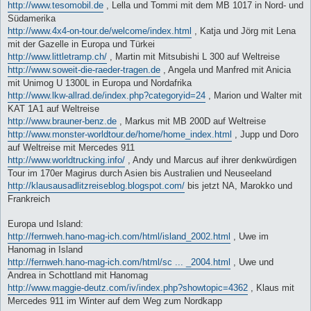
http://www.tesomobil.de
, Lella und Tommi mit dem MB 1017 in Nord- und
Südamerika
http://www.4x4-on-tour.de/welcome/index.html
, Katja und Jörg mit Lena
mit der Gazelle in Europa und Türkei
http://www.littletramp.ch/
, Martin mit Mitsubishi L 300 auf Weltreise
http://www.soweit-die-raeder-tragen.de
, Angela und Manfred mit Anicia
mit Unimog U 1300L in Europa und Nordafrika
http://www.lkw-allrad.de/index.php?categoryid=24
, Marion und Walter mit
KAT 1A1 auf Weltreise
http://www.brauner-benz.de
, Markus mit MB 200D auf Weltreise
http://www.monster-worldtour.de/home/home_index.html
, Jupp und Doro
auf Weltreise mit Mercedes 911
http://www.worldtrucking.info/
, Andy und Marcus auf ihrer denkwürdigen
Tour im 170er Magirus durch Asien bis Australien und Neuseeland
http://klausausadlitzreiseblog.blogspot.com/
bis jetzt NA, Marokko und
Frankreich
Europa und Island:
http://fernweh.hano-mag-ich.com/html/island_2002.html
, Uwe im
Hanomag in Island
http://fernweh.hano-mag-ich.com/html/sc ... _2004.html
, Uwe und
Andrea in Schottland mit Hanomag
http://www.maggie-deutz.com/iv/index.php?showtopic=4362
, Klaus mit
Mercedes 911 im Winter auf dem Weg zum Nordkapp