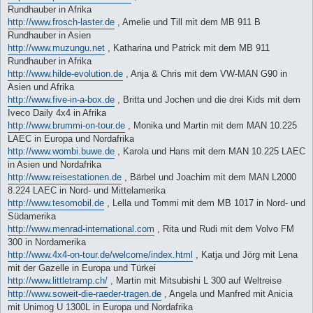
Rundhauber in Afrika
http://www.frosch-laster.de
, Amelie und Till mit dem MB 911 B
Rundhauber in Asien
http://www.muzungu.net
, Katharina und Patrick mit dem MB 911
Rundhauber in Afrika
http://www.hilde-evolution.de
, Anja & Chris mit dem VW-MAN G90 in
Asien und Afrika
http://www.five-in-a-box.de
, Britta und Jochen und die drei Kids mit dem
Iveco Daily 4x4 in Afrika
http://www.brummi-on-tour.de
, Monika und Martin mit dem MAN 10.225
LAEC in Europa und Nordafrika
http://www.wombi.buwe.de
, Karola und Hans mit dem MAN 10.225 LAEC
in Asien und Nordafrika
http://www.reisestationen.de
, Bärbel und Joachim mit dem MAN L2000
8.224 LAEC in Nord- und Mittelamerika
http://www.tesomobil.de
, Lella und Tommi mit dem MB 1017 in Nord- und
Südamerika
http://www.menrad-international.com
, Rita und Rudi mit dem Volvo FM
300 in Nordamerika
http://www.4x4-on-tour.de/welcome/index.html
, Katja und Jörg mit Lena
mit der Gazelle in Europa und Türkei
http://www.littletramp.ch/
, Martin mit Mitsubishi L 300 auf Weltreise
http://www.soweit-die-raeder-tragen.de
, Angela und Manfred mit Anicia
mit Unimog U 1300L in Europa und Nordafrika