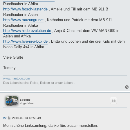
Rundhauber in Afrika
http://www.frosch-laster.de
, Amelie und Till mit dem MB 911 B
Rundhauber in Asien
http://www.muzungu.net
, Katharina und Patrick mit dem MB 911
Rundhauber in Afrika
http://www.hilde-evolution.de
, Anja & Chris mit dem VW-MAN G90 in
Asien und Afrika
http://www.five-in-a-box.de
, Britta und Jochen und die drei Kids mit dem
Iveco Daily 4x4 in Afrika
Viele Grüße
Tommy
www.mantoco.com
Das Leben ist eine Reise, Reisen ist unser Leben...
Speed5
abgefahren
B
#2
2010-09-13 13:53:49
e
i
Mon schöne Linksamlung, danke fürs zusammenstellen.
t