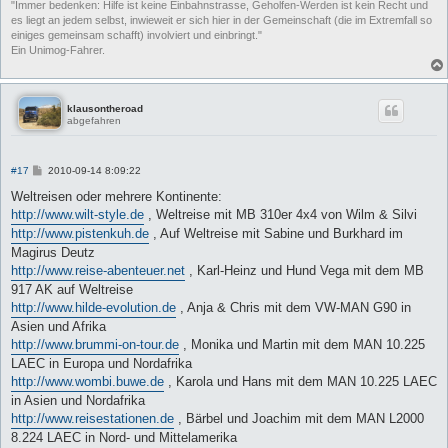
"Immer bedenken: Hilfe ist keine Einbahnstrasse, Geholfen-Werden ist kein Recht und
es liegt an jedem selbst, inwieweit er sich hier in der Gemeinschaft (die im Extremfall so
einiges gemeinsam schafft) involviert und einbringt."
Ein Unimog-Fahrer.
klausontheroad
abgefahren
B
#17
2010-09-14 8:09:22
e
i
Weltreisen oder mehrere Kontinente:
t
http://www.wilt-style.de
, Weltreise mit MB 310er 4x4 von Wilm & Silvi
r
a
http://www.pistenkuh.de
, Auf Weltreise mit Sabine und Burkhard im
g
Magirus Deutz
http://www.reise-abenteuer.net
, Karl-Heinz und Hund Vega mit dem MB
917 AK auf Weltreise
http://www.hilde-evolution.de
, Anja & Chris mit dem VW-MAN G90 in
Asien und Afrika
http://www.brummi-on-tour.de
, Monika und Martin mit dem MAN 10.225
LAEC in Europa und Nordafrika
http://www.wombi.buwe.de
, Karola und Hans mit dem MAN 10.225 LAEC
in Asien und Nordafrika
http://www.reisestationen.de
, Bärbel und Joachim mit dem MAN L2000
8.224 LAEC in Nord- und Mittelamerika