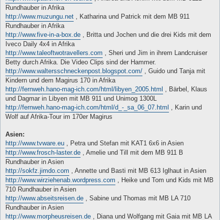
Rundhauber in Afrika
http://www.muzungu.net
, Katharina und Patrick mit dem MB 911
Rundhauber in Afrika
http://www.five-in-a-box.de
, Britta und Jochen und die drei Kids mit dem
Iveco Daily 4x4 in Afrika
http://www.taleoftwotravellers.com
, Sheri und Jim in ihrem Landcruiser
Betty durch Afrika. Die Video Clips sind der Hammer.
http://www.waltersschneckenpost.blogspot.com/
, Guido und Tanja mit
Kindern und dem Magirus 170 in Afrika
http://fernweh.hano-mag-ich.com/html/libyen_2005.html
, Bärbel, Klaus
und Dagmar in Libyen mit MB 911 und Unimog 1300L
http://fernweh.hano-mag-ich.com/html/d_-_sa_06_07.html
, Karin und
Wolf auf Afrika-Tour im 170er Magirus
Asien:
http://www.tvware.eu
, Petra und Stefan mit KAT1 6x6 in Asien
http://www.frosch-laster.de
, Amelie und Till mit dem MB 911 B
Rundhauber in Asien
http://sokfz.jimdo.com
, Annette und Basti mit MB 613 Iglhaut in Asien
http://www.wirziehenab.wordpress.com
, Heike und Tom und Kids mit MB
710 Rundhauber in Asien
http://www.abseitsreisen.de
, Sabine und Thomas mit MB LA 710
Rundhauber in Asien
http://www.morpheusreisen.de
, Diana und Wolfgang mit Gaia mit MB LA