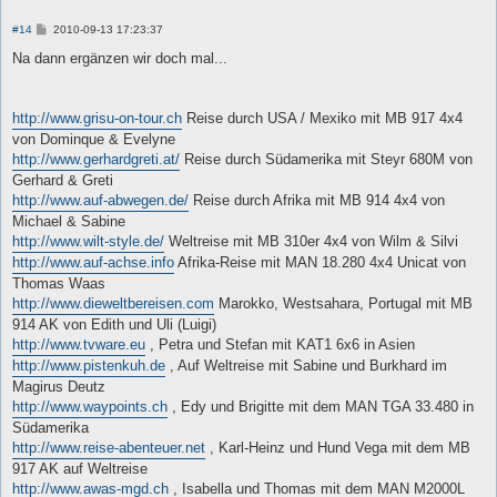
B
#14
2010-09-13 17:23:37
e
i
Na dann ergänzen wir doch mal...
t
r
a
g
http://www.grisu-on-tour.ch
Reise durch USA / Mexiko mit MB 917 4x4
von Dominque & Evelyne
http://www.gerhardgreti.at/
Reise durch Südamerika mit Steyr 680M von
Gerhard & Greti
http://www.auf-abwegen.de/
Reise durch Afrika mit MB 914 4x4 von
Michael & Sabine
http://www.wilt-style.de/
Weltreise mit MB 310er 4x4 von Wilm & Silvi
http://www.auf-achse.info
Afrika-Reise mit MAN 18.280 4x4 Unicat von
Thomas Waas
http://www.dieweltbereisen.com
Marokko, Westsahara, Portugal mit MB
914 AK von Edith und Uli (Luigi)
http://www.tvware.eu
, Petra und Stefan mit KAT1 6x6 in Asien
http://www.pistenkuh.de
, Auf Weltreise mit Sabine und Burkhard im
Magirus Deutz
http://www.waypoints.ch
, Edy und Brigitte mit dem MAN TGA 33.480 in
Südamerika
http://www.reise-abenteuer.net
, Karl-Heinz und Hund Vega mit dem MB
917 AK auf Weltreise
http://www.awas-mgd.ch
, Isabella und Thomas mit dem MAN M2000L