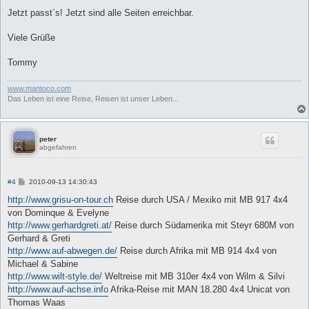
Jetzt passt`s! Jetzt sind alle Seiten erreichbar.
Viele Grüße
Tommy
www.mantoco.com
Das Leben ist eine Reise, Reisen ist unser Leben...
peter
abgefahren
B
#4
2010-09-13 14:30:43
e
i
http://www.grisu-on-tour.ch
Reise durch USA / Mexiko mit MB 917 4x4
t
von Dominque & Evelyne
r
a
http://www.gerhardgreti.at/
Reise durch Südamerika mit Steyr 680M von
g
Gerhard & Greti
http://www.auf-abwegen.de/
Reise durch Afrika mit MB 914 4x4 von
Michael & Sabine
http://www.wilt-style.de/
Weltreise mit MB 310er 4x4 von Wilm & Silvi
http://www.auf-achse.info
Afrika-Reise mit MAN 18.280 4x4 Unicat von
Thomas Waas