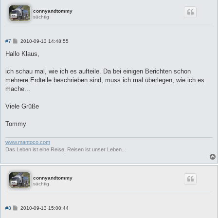
connyandtommy
süchtig
B
#7
2010-09-13 14:48:55
e
i
Hallo Klaus,
t
r
a
ich schau mal, wie ich es aufteile. Da bei einigen Berichten schon
g
mehrere Erdteile beschrieben sind, muss ich mal überlegen, wie ich es
mache...
Viele Grüße
Tommy
www.mantoco.com
Das Leben ist eine Reise, Reisen ist unser Leben...
connyandtommy
süchtig
B
#8
2010-09-13 15:00:44
e