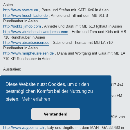
Asien:
http://www.tvware.eu
, Petra und Stefan mit KAT1 6x6 in Asien
http://www.frosch-laster.de
, Amelie und Till mit dem MB 911 B
Rundhauber in Asien
http://sokfz.jimdo.com
, Annette und Basti mit MB 613 Iglhaut in Asien
http://www.wirziehenab.wordpress.com
, Heike und Tom und Kids mit MB
710 Rundhauber in Asien
http://www.abseitsreisen.de
, Sabine und Thomas mit MB LA 710
Rundhauber in Asien
http://www.morpheusreisen.de
, Diana und Wolfgang mit Gaia mit MB LA
710 KR Rundhauber in Asien
Australien:
Nordamerika:
Diese Website nutzt Cookies, um dir den
http://www.grisu-on-tour.ch
, Reise durch USA / Mexiko mit MB 917 4x4
von Dominque & Evelyne
bestmöglichen Komfort bei der Nutzung zu
http://www.menrad-international.com
, Rita und Rudi mit dem Volvo FM
bieten.
Mehr erfahren
300 in Nordamerika
Südamerika:
Verstanden!
http://www.gerhardgreti.at
, Reise durch Südamerika mit Steyr 680M von
Gerhard & Greti
http://www.waypoints.ch
, Edy und Brigitte mit dem MAN TGA 33.480 in