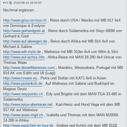
B
#15
2010-09-13 18:33:55
e
i
Nochmal ergänzen ...
t
r
a
http://www.grisu-on-tour.ch
, Reise durch USA / Mexiko mit MB 917 4x4
g
von Dominque & Evelyne
http://www.gerhardgreti.at
, Reise durch Südamerika mit Steyr 680M von
Gerhard & Greti
http://www.auf-abwegen.de
, Reise durch Afrika mit MB 914 4x4 von
Michael & Sabine
http://www.wilt-style.de
, Weltreise mit MB 310er 4x4 von Wilm & Silvi
http://www.auf-achse.info
, Afrika-Reise mit MAN 18.280 4x4 Unicat von
Thomas Waas
http://www.dieweltbereisen.com
, Marokko, Westsahara, Portugal mit MB
914 AK von Edith und Uli (Luigi)
http://www.tvware.eu
, Petra und Stefan mit KAT1 6x6 in Asien
http://www.pistenkuh.de
, Auf Weltreise mit Sabine und Burkhard im
Magirus Deutz
http://www.waypoints.ch
, Edy und Brigitte mit dem MAN TGA 33.480 in
Südamerika
http://www.reise-abenteuer.net
, Karl-Heinz und Hund Vega mit dem MB
917 AK auf Weltreise
http://www.awas-mgd.ch
, Isabella und Thomas mit dem MAN M2000L
14.280 in Afrika
http://www.paulchen-on-tour.de
, Andrea und Achim mit dem MB 911B