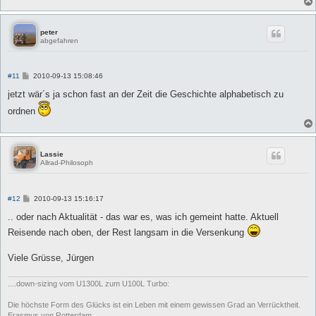
peter
abgefahren
B
#11
2010-09-13 15:08:46
e
i
jetzt wär´s ja schon fast an der Zeit die Geschichte alphabetisch zu
t
r
ordnen
a
g
Lassie
Allrad-Philosoph
B
#12
2010-09-13 15:16:17
e
i
.. oder nach Aktualität - das war es, was ich gemeint hatte. Aktuell
t
Reisende nach oben, der Rest langsam in die Versenkung
r
a
g
Viele Grüsse, Jürgen
....down-sizing vom U1300L zum U100L Turbo:
Die höchste Form des Glücks ist ein Leben mit einem gewissen Grad an Verrücktheit.
Erasmus von Rotterdam