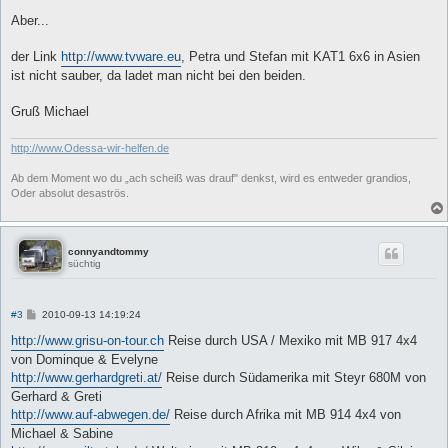
r
a
Aber...
g
der Link
http://www.tvware.eu
, Petra und Stefan mit KAT1 6x6 in Asien
ist nicht sauber, da ladet man nicht bei den beiden.
Gruß Michael
http://www.Odessa-wir-helfen.de
Ab dem Moment wo du „ach scheiß was drauf" denkst, wird es entweder grandios,
Oder absolut desaströs.
connyandtommy
süchtig
B
#3
2010-09-13 14:19:24
e
i
http://www.grisu-on-tour.ch
Reise durch USA / Mexiko mit MB 917 4x4
t
von Dominque & Evelyne
r
a
http://www.gerhardgreti.at/
Reise durch Südamerika mit Steyr 680M von
g
Gerhard & Greti
http://www.auf-abwegen.de/
Reise durch Afrika mit MB 914 4x4 von
Michael & Sabine