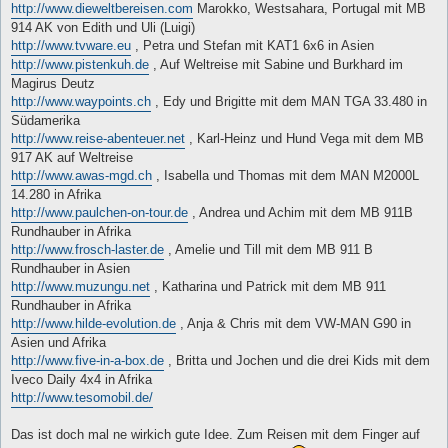
http://www.dieweltbereisen.com
Marokko, Westsahara, Portugal mit MB
914 AK von Edith und Uli (Luigi)
http://www.tvware.eu
, Petra und Stefan mit KAT1 6x6 in Asien
http://www.pistenkuh.de
, Auf Weltreise mit Sabine und Burkhard im
Magirus Deutz
http://www.waypoints.ch
, Edy und Brigitte mit dem MAN TGA 33.480 in
Südamerika
http://www.reise-abenteuer.net
, Karl-Heinz und Hund Vega mit dem MB
917 AK auf Weltreise
http://www.awas-mgd.ch
, Isabella und Thomas mit dem MAN M2000L
14.280 in Afrika
http://www.paulchen-on-tour.de
, Andrea und Achim mit dem MB 911B
Rundhauber in Afrika
http://www.frosch-laster.de
, Amelie und Till mit dem MB 911 B
Rundhauber in Asien
http://www.muzungu.net
, Katharina und Patrick mit dem MB 911
Rundhauber in Afrika
http://www.hilde-evolution.de
, Anja & Chris mit dem VW-MAN G90 in
Asien und Afrika
http://www.five-in-a-box.de
, Britta und Jochen und die drei Kids mit dem
Iveco Daily 4x4 in Afrika
http://www.tesomobil.de/
Das ist doch mal ne wirkich gute Idee. Zum Reisen mit dem Finger auf