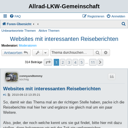
Allrad-LKW-Gemeinschaft
FAQ
Registrieren
Anmelden
S
Foren-Übersicht
Unbeantwortete Themen
Aktive Themen
u
Websites mit interessanten Reiseberichten
c
h
Moderator:
Moderatoren
e
Suche
Erweiterte 
Antworten
Seite
1
von
11
1
2
3
4
5
11
Nächste
314 Beiträge
…
connyandtommy
süchtig
Websites mit interessanten Reiseberichten
B
#1
2010-09-13 13:35:21
e
i
So, damit wir das Thema mal an der richtigen Stelle haben, packe ich die
t
Reiseberichte mal hier her und ergänze sie gleich mal um ein paar
r
a
Weitere.
g
Also, jeder, der noch welche kennt uns sie gut findet, bitte hier mit dazu
stellen, dann bekommen wir mit der Zeit ein umfangreiches