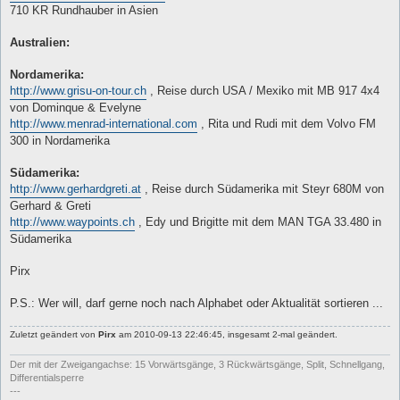
710 KR Rundhauber in Asien
Australien:
Nordamerika:
http://www.grisu-on-tour.ch
, Reise durch USA / Mexiko mit MB 917 4x4
von Dominque & Evelyne
http://www.menrad-international.com
, Rita und Rudi mit dem Volvo FM
300 in Nordamerika
Südamerika:
http://www.gerhardgreti.at
, Reise durch Südamerika mit Steyr 680M von
Gerhard & Greti
http://www.waypoints.ch
, Edy und Brigitte mit dem MAN TGA 33.480 in
Südamerika
Pirx
P.S.: Wer will, darf gerne noch nach Alphabet oder Aktualität sortieren ...
Zuletzt geändert von
Pirx
am 2010-09-13 22:46:45, insgesamt 2-mal geändert.
Der mit der Zweigangachse: 15 Vorwärtsgänge, 3 Rückwärtsgänge, Split, Schnellgang,
Differentialsperre
---