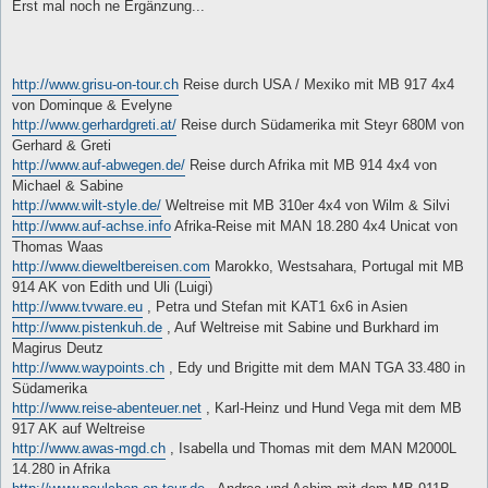
i
Erst mal noch ne Ergänzung...
t
r
a
g
http://www.grisu-on-tour.ch
Reise durch USA / Mexiko mit MB 917 4x4
von Dominque & Evelyne
http://www.gerhardgreti.at/
Reise durch Südamerika mit Steyr 680M von
Gerhard & Greti
http://www.auf-abwegen.de/
Reise durch Afrika mit MB 914 4x4 von
Michael & Sabine
http://www.wilt-style.de/
Weltreise mit MB 310er 4x4 von Wilm & Silvi
http://www.auf-achse.info
Afrika-Reise mit MAN 18.280 4x4 Unicat von
Thomas Waas
http://www.dieweltbereisen.com
Marokko, Westsahara, Portugal mit MB
914 AK von Edith und Uli (Luigi)
http://www.tvware.eu
, Petra und Stefan mit KAT1 6x6 in Asien
http://www.pistenkuh.de
, Auf Weltreise mit Sabine und Burkhard im
Magirus Deutz
http://www.waypoints.ch
, Edy und Brigitte mit dem MAN TGA 33.480 in
Südamerika
http://www.reise-abenteuer.net
, Karl-Heinz und Hund Vega mit dem MB
917 AK auf Weltreise
http://www.awas-mgd.ch
, Isabella und Thomas mit dem MAN M2000L
14.280 in Afrika