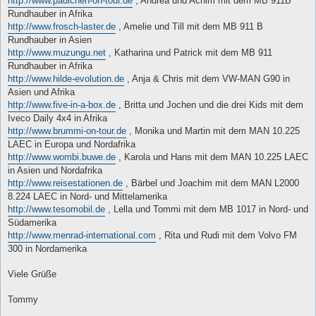
http://www.paulchen-on-tour.de
, Andrea und Achim mit dem MB 911B
Rundhauber in Afrika
http://www.frosch-laster.de
, Amelie und Till mit dem MB 911 B
Rundhauber in Asien
http://www.muzungu.net
, Katharina und Patrick mit dem MB 911
Rundhauber in Afrika
http://www.hilde-evolution.de
, Anja & Chris mit dem VW-MAN G90 in
Asien und Afrika
http://www.five-in-a-box.de
, Britta und Jochen und die drei Kids mit dem
Iveco Daily 4x4 in Afrika
http://www.brummi-on-tour.de
, Monika und Martin mit dem MAN 10.225
LAEC in Europa und Nordafrika
http://www.wombi.buwe.de
, Karola und Hans mit dem MAN 10.225 LAEC
in Asien und Nordafrika
http://www.reisestationen.de
, Bärbel und Joachim mit dem MAN L2000
8.224 LAEC in Nord- und Mittelamerika
http://www.tesomobil.de
, Lella und Tommi mit dem MB 1017 in Nord- und
Südamerika
http://www.menrad-international.com
, Rita und Rudi mit dem Volvo FM
300 in Nordamerika
Viele Grüße
Tommy