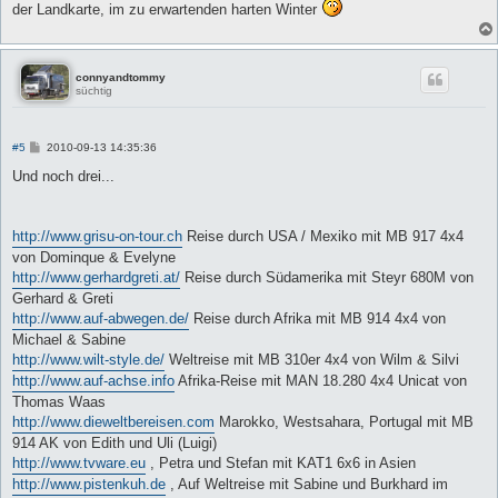
der Landkarte, im zu erwartenden harten Winter
connyandtommy
süchtig
B
#5
2010-09-13 14:35:36
e
i
Und noch drei...
t
r
a
g
http://www.grisu-on-tour.ch
Reise durch USA / Mexiko mit MB 917 4x4
von Dominque & Evelyne
http://www.gerhardgreti.at/
Reise durch Südamerika mit Steyr 680M von
Gerhard & Greti
http://www.auf-abwegen.de/
Reise durch Afrika mit MB 914 4x4 von
Michael & Sabine
http://www.wilt-style.de/
Weltreise mit MB 310er 4x4 von Wilm & Silvi
http://www.auf-achse.info
Afrika-Reise mit MAN 18.280 4x4 Unicat von
Thomas Waas
http://www.dieweltbereisen.com
Marokko, Westsahara, Portugal mit MB
914 AK von Edith und Uli (Luigi)
http://www.tvware.eu
, Petra und Stefan mit KAT1 6x6 in Asien
http://www.pistenkuh.de
, Auf Weltreise mit Sabine und Burkhard im