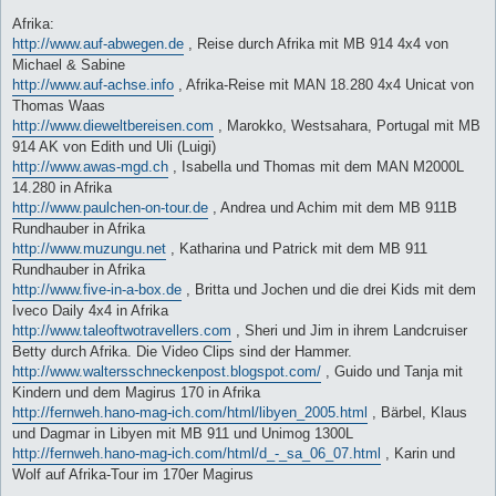
Afrika:
http://www.auf-abwegen.de
, Reise durch Afrika mit MB 914 4x4 von
Michael & Sabine
http://www.auf-achse.info
, Afrika-Reise mit MAN 18.280 4x4 Unicat von
Thomas Waas
http://www.dieweltbereisen.com
, Marokko, Westsahara, Portugal mit MB
914 AK von Edith und Uli (Luigi)
http://www.awas-mgd.ch
, Isabella und Thomas mit dem MAN M2000L
14.280 in Afrika
http://www.paulchen-on-tour.de
, Andrea und Achim mit dem MB 911B
Rundhauber in Afrika
http://www.muzungu.net
, Katharina und Patrick mit dem MB 911
Rundhauber in Afrika
http://www.five-in-a-box.de
, Britta und Jochen und die drei Kids mit dem
Iveco Daily 4x4 in Afrika
http://www.taleoftwotravellers.com
, Sheri und Jim in ihrem Landcruiser
Betty durch Afrika. Die Video Clips sind der Hammer.
http://www.waltersschneckenpost.blogspot.com/
, Guido und Tanja mit
Kindern und dem Magirus 170 in Afrika
http://fernweh.hano-mag-ich.com/html/libyen_2005.html
, Bärbel, Klaus
und Dagmar in Libyen mit MB 911 und Unimog 1300L
http://fernweh.hano-mag-ich.com/html/d_-_sa_06_07.html
, Karin und
Wolf auf Afrika-Tour im 170er Magirus