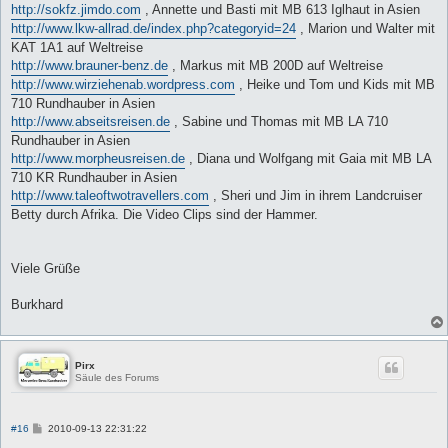
http://sokfz.jimdo.com
, Annette und Basti mit MB 613 Iglhaut in Asien
http://www.lkw-allrad.de/index.php?categoryid=24
, Marion und Walter mit
KAT 1A1 auf Weltreise
http://www.brauner-benz.de
, Markus mit MB 200D auf Weltreise
http://www.wirziehenab.wordpress.com
, Heike und Tom und Kids mit MB
710 Rundhauber in Asien
http://www.abseitsreisen.de
, Sabine und Thomas mit MB LA 710
Rundhauber in Asien
http://www.morpheusreisen.de
, Diana und Wolfgang mit Gaia mit MB LA
710 KR Rundhauber in Asien
http://www.taleoftwotravellers.com
, Sheri und Jim in ihrem Landcruiser
Betty durch Afrika. Die Video Clips sind der Hammer.
Viele Grüße
Burkhard
Pirx
Säule des Forums
B
#16
2010-09-13 22:31:22
e