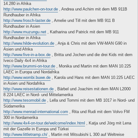
14.280 in Afrika
http://www.paulchen-on-tour.de
, Andrea und Achim mit dem MB 911B
Rundhauber in Afrika
http://www.frosch-laster.de
, Amelie und Till mit dem MB 911 B
Rundhauber in Asien
http://www.muzungu.net
, Katharina und Patrick mit dem MB 911
Rundhauber in Afrika
http://www.hilde-evolution.de
, Anja & Chris mit dem VW-MAN G90 in
Asien und Afrika
http://www.five-in-a-box.de
, Britta und Jochen und die drei Kids mit dem
Iveco Daily 4x4 in Afrika
http://www.brummi-on-tour.de
, Monika und Martin mit dem MAN 10.225
LAEC in Europa und Nordafrika
http://www.wombi.buwe.de
, Karola und Hans mit dem MAN 10.225 LAEC
in Asien und Nordafrika
http://www.reisestationen.de
, Bärbel und Joachim mit dem MAN L2000
8.224 LAEC in Nord- und Mittelamerika
http://www.tesomobil.de
, Lella und Tommi mit dem MB 1017 in Nord- und
Südamerika
http://www.menrad-international.com
, Rita und Rudi mit dem Volvo FM
300 in Nordamerika
http://www.4x4-on-tour.de/welcome/index.html
, Katja und Jörg mit Lena
mit der Gazelle in Europa und Türkei
http://www.littletramp.ch/
, Martin mit Mitsubishi L 300 auf Weltreise