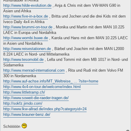
Rundhauber in Afrika
http://www.hilde-evolution.de
, Anja & Chris mit dem VW-MAN G90 in
Asien und Afrika
http://www.five-in-a-box.de
, Britta und Jochen und die drei Kids mit dem
Iveco Daily 4x4 in Afrika
http://www.brummi-on-tour.de
, Monika und Martin mit dem MAN 10.225
LAEC in Europa und Nordafrika
http://www.wombi.buwe.de
, Karola und Hans mit dem MAN 10.225 LAEC
in Asien und Nordafrika
http://www.reisestationen.de
, Bärbel und Joachim mit dem MAN L2000
8.224 LAEC in Nord- und Mittelamerika
http://www.tesomobil.de
, Lella und Tommi mit dem MB 1017 in Nord- und
Südamerika
http://www.menrad-international.com
, Rita und Rudi mit dem Volvo FM
300 in Nordamerika
http://www.auf-achse.info/MT_Weltreise_ ... ?site=home
http://www.4x4-on-tour.de/welcome/index.html
http://www.littletramp.ch/
http://www.soweit-die-raeder-tragen.de/
http://sokfz.jimdo.com/
http://www.lkw-allrad.de/index.php?categoryid=24
http://www.brauner-benz.de/
Schöööön