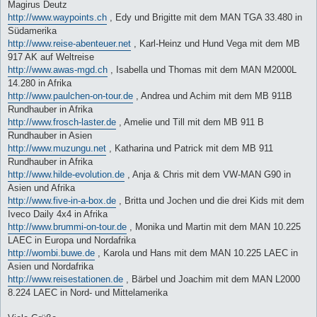
Magirus Deutz
http://www.waypoints.ch
, Edy und Brigitte mit dem MAN TGA 33.480 in
Südamerika
http://www.reise-abenteuer.net
, Karl-Heinz und Hund Vega mit dem MB
917 AK auf Weltreise
http://www.awas-mgd.ch
, Isabella und Thomas mit dem MAN M2000L
14.280 in Afrika
http://www.paulchen-on-tour.de
, Andrea und Achim mit dem MB 911B
Rundhauber in Afrika
http://www.frosch-laster.de
, Amelie und Till mit dem MB 911 B
Rundhauber in Asien
http://www.muzungu.net
, Katharina und Patrick mit dem MB 911
Rundhauber in Afrika
http://www.hilde-evolution.de
, Anja & Chris mit dem VW-MAN G90 in
Asien und Afrika
http://www.five-in-a-box.de
, Britta und Jochen und die drei Kids mit dem
Iveco Daily 4x4 in Afrika
http://www.brummi-on-tour.de
, Monika und Martin mit dem MAN 10.225
LAEC in Europa und Nordafrika
http://wombi.buwe.de
, Karola und Hans mit dem MAN 10.225 LAEC in
Asien und Nordafrika
http://www.reisestationen.de
, Bärbel und Joachim mit dem MAN L2000
8.224 LAEC in Nord- und Mittelamerika