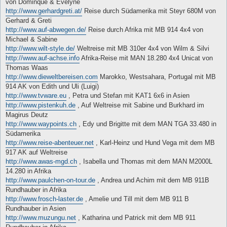
von Dominque & Evelyne
r
a
http://www.gerhardgreti.at/
Reise durch Südamerika mit Steyr 680M von
g
Gerhard & Greti
http://www.auf-abwegen.de/
Reise durch Afrika mit MB 914 4x4 von
Michael & Sabine
http://www.wilt-style.de/
Weltreise mit MB 310er 4x4 von Wilm & Silvi
http://www.auf-achse.info
Afrika-Reise mit MAN 18.280 4x4 Unicat von
Thomas Waas
http://www.dieweltbereisen.com
Marokko, Westsahara, Portugal mit MB
914 AK von Edith und Uli (Luigi)
http://www.tvware.eu
, Petra und Stefan mit KAT1 6x6 in Asien
http://www.pistenkuh.de
, Auf Weltreise mit Sabine und Burkhard im
Magirus Deutz
http://www.waypoints.ch
, Edy und Brigitte mit dem MAN TGA 33.480 in
Südamerika
http://www.reise-abenteuer.net
, Karl-Heinz und Hund Vega mit dem MB
917 AK auf Weltreise
http://www.awas-mgd.ch
, Isabella und Thomas mit dem MAN M2000L
14.280 in Afrika
http://www.paulchen-on-tour.de
, Andrea und Achim mit dem MB 911B
Rundhauber in Afrika
http://www.frosch-laster.de
, Amelie und Till mit dem MB 911 B
Rundhauber in Asien
http://www.muzungu.net
, Katharina und Patrick mit dem MB 911