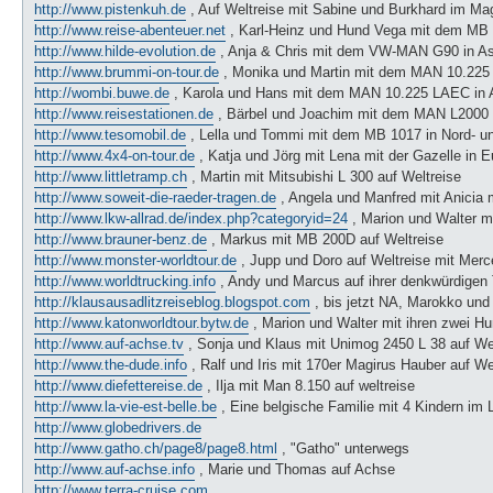
http://www.pistenkuh.de
, Auf Weltreise mit Sabine und Burkhard im Mag
http://www.reise-abenteuer.net
, Karl-Heinz und Hund Vega mit dem MB 
http://www.hilde-evolution.de
, Anja & Chris mit dem VW-MAN G90 in Asi
http://www.brummi-on-tour.de
, Monika und Martin mit dem MAN 10.225 
http://wombi.buwe.de
, Karola und Hans mit dem MAN 10.225 LAEC in A
http://www.reisestationen.de
, Bärbel und Joachim mit dem MAN L2000 8
http://www.tesomobil.de
, Lella und Tommi mit dem MB 1017 in Nord- u
http://www.4x4-on-tour.de
, Katja und Jörg mit Lena mit der Gazelle in 
http://www.littletramp.ch
, Martin mit Mitsubishi L 300 auf Weltreise
http://www.soweit-die-raeder-tragen.de
, Angela und Manfred mit Anicia 
http://www.lkw-allrad.de/index.php?categoryid=24
, Marion und Walter m
http://www.brauner-benz.de
, Markus mit MB 200D auf Weltreise
http://www.monster-worldtour.de
, Jupp und Doro auf Weltreise mit Mer
http://www.worldtrucking.info
, Andy und Marcus auf ihrer denkwürdigen 
http://klausausadlitzreiseblog.blogspot.com
, bis jetzt NA, Marokko und
http://www.katonworldtour.bytw.de
, Marion und Walter mit ihren zwei 
http://www.auf-achse.tv
, Sonja und Klaus mit Unimog 2450 L 38 auf We
http://www.the-dude.info
, Ralf und Iris mit 170er Magirus Hauber auf Wel
http://www.diefettereise.de
, Ilja mit Man 8.150 auf weltreise
http://www.la-vie-est-belle.be
, Eine belgische Familie mit 4 Kindern im 
http://www.globedrivers.de
http://www.gatho.ch/page8/page8.html
, "Gatho" unterwegs
http://www.auf-achse.info
, Marie und Thomas auf Achse
http://www.terra-cruise.com