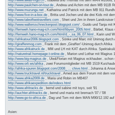
http://www.awas-mgd.ch
, Isabella und Thomas mit dem MAN M2000L 14
http://www.paulchen-on-tour.de
, Andrea und Achim mit dem MB 911B Ru
http://www.muzungu.net
, Katharina und Patrick mit dem MB 911 Rundha
http://www.five-in-a-box.de
, Britta und Jochen und die drei Kids mit dem
http://www.taleoftwotravellers.com
, Sheri und Jim in ihrem Landcruiser 
http://www.waltersschneckenpost.blogspot.com/
, Guido und Tanja mit 
http://fernweh.hano-mag-ich.com/html/libyen_2005.html
, Bärbel, Klaus
http://fernweh.hano-mag-ich.com/html/d_-_sa_06_07.html
, Karin und Wo
http://afrikatour2006.blogspot.com
, Sönke und Marc mit Unimog durch A
http://giraffenmog.com
, Frank mit dem „Giraffen“-Unimog durch Afrika
http://www.afrikatruck.de
, MM und LH mit KAT durch Afrika. Spektakul
http://naturetrail.homepage.t-online.de
, Marion und Lothar mit Magirus 1
http://www.big-magirus.de
, Ute&Florian mit Magirus eckhauber...schon 
http://www.orli.ws/afrika
, zwei Forumsmitglieder mit MB 1519 Kurzhaub
http://afrika-spuren.blogspot.com/2008_ ... chive.html
, Johanna & Anse
http://www.trucktravel.nl/trucktravel
, Arned aus dem Forum mit dem vorh
http://www.afrika2009.de
, Maria und Robin im MB407
http://www.afrikaexpedition.de/indexs.html
http://www.afritracks.de
, bernd und sabine mit toyo, seit '91
http://auchter.afritracks.de
, bernd und maria mit bremach '07 / '08
http://www.go-to-africa.de
, Dag und Tom mit dem MAN M90/12.192 auf 
Asien: