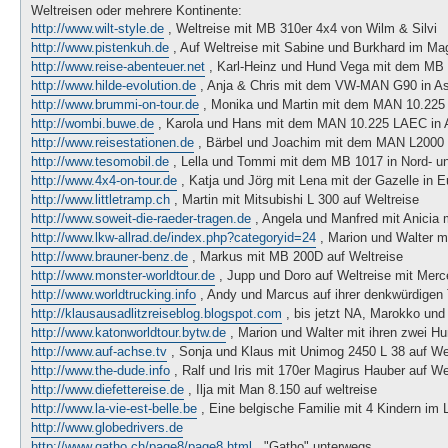
g
Weltreisen oder mehrere Kontinente:
http://www.wilt-style.de
, Weltreise mit MB 310er 4x4 von Wilm & Silvi
http://www.pistenkuh.de
, Auf Weltreise mit Sabine und Burkhard im Mag
http://www.reise-abenteuer.net
, Karl-Heinz und Hund Vega mit dem MB 
http://www.hilde-evolution.de
, Anja & Chris mit dem VW-MAN G90 in Asi
http://www.brummi-on-tour.de
, Monika und Martin mit dem MAN 10.225 
http://wombi.buwe.de
, Karola und Hans mit dem MAN 10.225 LAEC in A
http://www.reisestationen.de
, Bärbel und Joachim mit dem MAN L2000 8
http://www.tesomobil.de
, Lella und Tommi mit dem MB 1017 in Nord- u
http://www.4x4-on-tour.de
, Katja und Jörg mit Lena mit der Gazelle in 
http://www.littletramp.ch
, Martin mit Mitsubishi L 300 auf Weltreise
http://www.soweit-die-raeder-tragen.de
, Angela und Manfred mit Anicia 
http://www.lkw-allrad.de/index.php?categoryid=24
, Marion und Walter m
http://www.brauner-benz.de
, Markus mit MB 200D auf Weltreise
http://www.monster-worldtour.de
, Jupp und Doro auf Weltreise mit Mer
http://www.worldtrucking.info
, Andy und Marcus auf ihrer denkwürdigen 
http://klausausadlitzreiseblog.blogspot.com
, bis jetzt NA, Marokko und
http://www.katonworldtour.bytw.de
, Marion und Walter mit ihren zwei 
http://www.auf-achse.tv
, Sonja und Klaus mit Unimog 2450 L 38 auf We
http://www.the-dude.info
, Ralf und Iris mit 170er Magirus Hauber auf Wel
http://www.diefettereise.de
, Ilja mit Man 8.150 auf weltreise
http://www.la-vie-est-belle.be
, Eine belgische Familie mit 4 Kindern im 
http://www.globedrivers.de
http://www.gatho.ch/page8/page8.html
, "Gatho" unterwegs