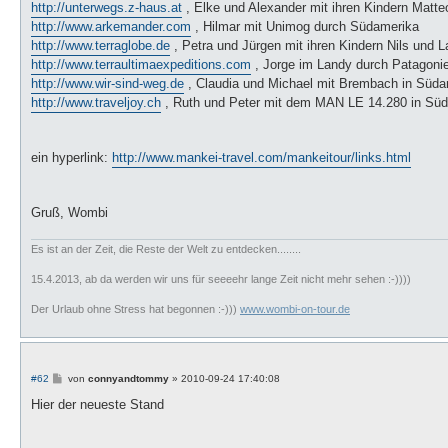
http://unterwegs.z-haus.at
, Elke und Alexander mit ihren Kindern Matt
http://www.arkemander.com
, Hilmar mit Unimog durch Südamerika
http://www.terraglobe.de
, Petra und Jürgen mit ihren Kindern Nils und 
http://www.terraultimaexpeditions.com
, Jorge im Landy durch Patagonie
http://www.wir-sind-weg.de
, Claudia und Michael mit Brembach in Süda
http://www.traveljoy.ch
, Ruth und Peter mit dem MAN LE 14.280 in Sü
ein hyperlink:
http://www.mankei-travel.com/mankeitour/links.html
Gruß, Wombi
Es ist an der Zeit, die Reste der Welt zu entdecken........
15.4.2013, ab da werden wir uns für seeeehr lange Zeit nicht mehr sehen :-))))
Der Urlaub ohne Stress hat begonnen :-)))
www.wombi-on-tour.de
B
#62
von
connyandtommy
»
2010-09-24 17:40:08
e
i
Hier der neueste Stand
t
r
a