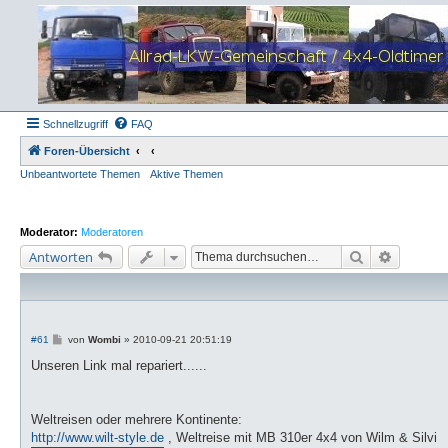
Schnellzugriff
FAQ
Foren-Übersicht
Unbeantwortete Themen
Aktive Themen
Moderator:
Moderatoren
Suche
Erweiter
Antworten
B
#61
von
Wombi
»
2010-09-21 20:51:19
e
i
Unseren Link mal repariert......
t
r
a
g
Weltreisen oder mehrere Kontinente:
http://www.wilt-style.de
, Weltreise mit MB 310er 4x4 von Wilm & Silvi