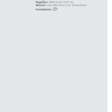
Registriert:
2006-10-03 19:57:10
Wohnort:
südl. München /// zZ. Deutschland
K
Kontaktdaten:
o
n
t
a
k
t
d
a
t
e
n
v
o
n
W
o
m
b
i