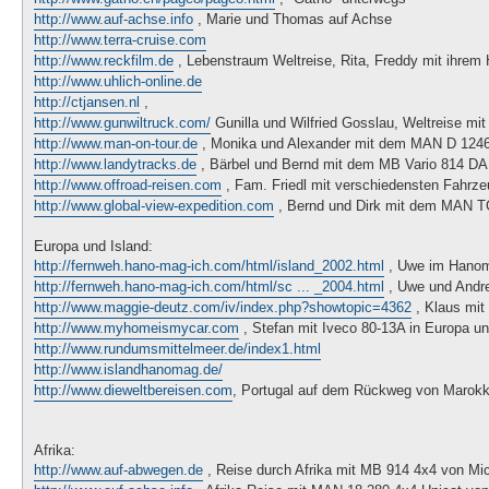
http://www.auf-achse.info
, Marie und Thomas auf Achse
http://www.terra-cruise.com
http://www.reckfilm.de
, Lebenstraum Weltreise, Rita, Freddy mit ihre
http://www.uhlich-online.de
http://ctjansen.nl
,
http://www.gunwiltruck.com/
Gunilla und Wilfried Gosslau, Weltreise mi
http://www.man-on-tour.de
, Monika und Alexander mit dem MAN D 1246
http://www.landytracks.de
, Bärbel und Bernd mit dem MB Vario 814 DA 
http://www.offroad-reisen.com
, Fam. Friedl mit verschiedensten Fahrze
http://www.global-view-expedition.com
, Bernd und Dirk mit dem MAN TG
Europa und Island:
http://fernweh.hano-mag-ich.com/html/island_2002.html
, Uwe im Hanoma
http://fernweh.hano-mag-ich.com/html/sc ... _2004.html
, Uwe und Andre
http://www.maggie-deutz.com/iv/index.php?showtopic=4362
, Klaus mit
http://www.myhomeismycar.com
, Stefan mit Iveco 80-13A in Europa u
http://www.rundumsmittelmeer.de/index1.html
http://www.islandhanomag.de/
http://www.dieweltbereisen.com
, Portugal auf dem Rückweg von Marokko
Afrika:
http://www.auf-abwegen.de
, Reise durch Afrika mit MB 914 4x4 von Mi