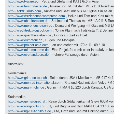
http://www.tvware.eu
, Petra und Stefan mit KAT1 6x6 in Asien
http://www.frosch-laster.de
, Amelie und Till mit dem MB 911 B Rundhau
http://sokfz.jimdo.com
, Annette und Basti mit MB 613 Iglhaut in Asien
http://www.wirziehenab.wordpress.com
, Heike und Tom und Kids mit MB
http://www.abseitsreisen.de
, Sabine und Thomas mit MB LA 911 B Rundh
http://www.morpheusreisen.de
, Diana und Wolfgang mit Gaia mit MB LA
http://wrecktrek.blogspot.com
, "Ohne Plan nach Tadjikistan", 2 Berliner
http://www.guenthersleben.de
, Günni zur Zeit in Tibet
http://www.eumotour.ch
, Eugen und Monique
http://www.project-asia.com
, jan und esther mit 170 d 11, '09 / '10
http://www.mishmashme.de
, Eine Projektfahrt mit einer interaktiven In
http://www.overlandtours.de
, mehrere Fahrzeuge durch Asien
Australien:
Nordamerika:
http://www.grisu-on-tour.ch
, Reise durch USA / Mexiko mit MB 917 4x4
http://www.menrad-international.com
, Rita und Rudi mit dem Volvo FM 
http://www.man-mobil.de
, Günni mit MAN 10.220 durch Kanada, USA u
Südamerika:
http://www.gerhardgreti.at
, Reise durch Südamerika mit Steyr 680M von
http://www.waypoints.ch
, Edy und Brigitte mit dem MAN TGA 33.480 i
http://www.ug2003-chillout.de
, Ute, Götz und Ben mit Unimog durch S