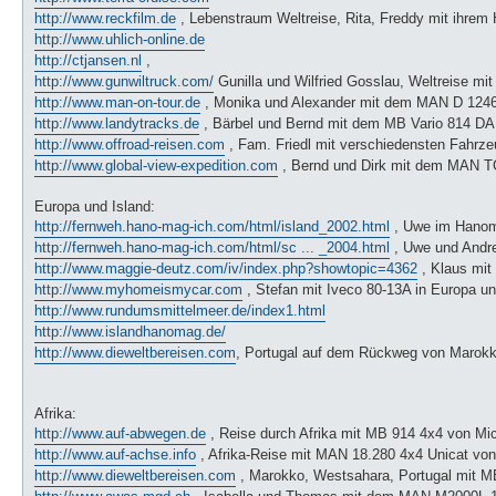
http://www.reckfilm.de
, Lebenstraum Weltreise, Rita, Freddy mit ihre
http://www.uhlich-online.de
http://ctjansen.nl
,
http://www.gunwiltruck.com/
Gunilla und Wilfried Gosslau, Weltreise mi
http://www.man-on-tour.de
, Monika und Alexander mit dem MAN D 1246
http://www.landytracks.de
, Bärbel und Bernd mit dem MB Vario 814 DA 
http://www.offroad-reisen.com
, Fam. Friedl mit verschiedensten Fahrze
http://www.global-view-expedition.com
, Bernd und Dirk mit dem MAN TG
Europa und Island:
http://fernweh.hano-mag-ich.com/html/island_2002.html
, Uwe im Hanoma
http://fernweh.hano-mag-ich.com/html/sc ... _2004.html
, Uwe und Andre
http://www.maggie-deutz.com/iv/index.php?showtopic=4362
, Klaus mit
http://www.myhomeismycar.com
, Stefan mit Iveco 80-13A in Europa u
http://www.rundumsmittelmeer.de/index1.html
http://www.islandhanomag.de/
http://www.dieweltbereisen.com
, Portugal auf dem Rückweg von Marokko
Afrika:
http://www.auf-abwegen.de
, Reise durch Afrika mit MB 914 4x4 von Mi
http://www.auf-achse.info
, Afrika-Reise mit MAN 18.280 4x4 Unicat v
http://www.dieweltbereisen.com
, Marokko, Westsahara, Portugal mit MB