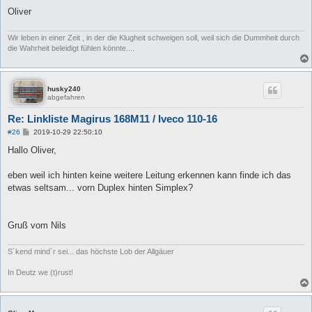
Oliver
Wir leben in einer Zeit , in der die Klugheit schweigen soll, weil sich die Dummheit durch
die Wahrheit beleidigt fühlen könnte....
husky240
abgefahren
Re: Linkliste Magirus 168M11 / Iveco 110-16
B
#26
2019-10-29 22:50:10
e
i
Hallo Oliver,
t
r
a
eben weil ich hinten keine weitere Leitung erkennen kann finde ich das
g
etwas seltsam... vorn Duplex hinten Simplex?
Gruß vom Nils
S´kend mind´r sei... das höchste Lob der Allgäuer
In Deutz we (t)rust!