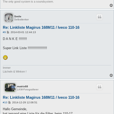
The only good system is a soundsystem.
Smile
Selbstlenker
Re: Linkliste Magirus 168M11 / Iveco 110-16
B
#9
2014-03-01 12:44:13
e
i
D A N K E !!!!!!!!
t
r
a
Super Link Liste !!!!!!!!!!!!!!!!!!!
g
Immer
Lächeln & Winken !
matrix68
LKW-Fotografierer
Re: Linkliste Magirus 168M11 / Iveco 110-16
B
#10
2014-12-29 12:08:51
e
i
Hallo Gemeinde,
t
hat jemand eine Liste für die Filter, beim 110-17,