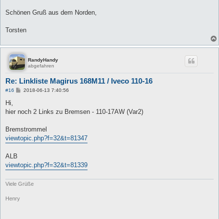
Schönen Gruß aus dem Norden,
Torsten
RandyHandy
abgefahren
Re: Linkliste Magirus 168M11 / Iveco 110-16
B
#16
2018-06-13 7:40:56
e
i
Hi,
t
hier noch 2 Links zu Bremsen - 110-17AW (Var2)
r
a
g
Bremstrommel
viewtopic.php?f=32&t=81347
ALB
viewtopic.php?f=32&t=81339
Viele Grüße
Henry