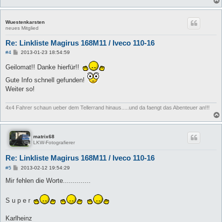
Wuestenkarsten
neues Mitglied
Re: Linkliste Magirus 168M11 / Iveco 110-16
B
#4
2013-01-23 18:54:59
e
i
Geilomat!! Danke hierfür!!
t
r
Gute Info schnell gefunden!
a
g
Weiter so!
4x4 Fahrer schaun ueber dem Tellerrand hinaus.....und da faengt das Abenteuer an!!!
matrix68
LKW-Fotografierer
Re: Linkliste Magirus 168M11 / Iveco 110-16
B
#5
2013-02-12 19:54:29
e
i
Mir fehlen die Worte..............
t
r
a
S u p e r
g
Karlheinz