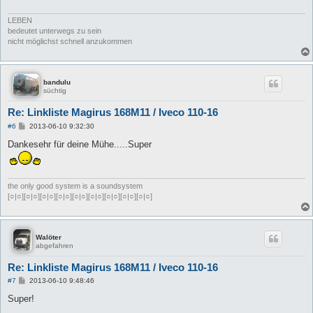
LEBEN
bedeutet unterwegs zu sein
nicht möglichst schnell anzukommen
bandulu
süchtig
Re: Linkliste Magirus 168M11 / Iveco 110-16
B
#6
2013-06-10 9:32:30
e
i
Dankesehr für deine Mühe.....Super
t
r
a
g
the only good system is a soundsystem
[○|○][○|○][○|○][○|○][○|○][○|○][○|○][○|○][○|○]
Walöter
abgefahren
Re: Linkliste Magirus 168M11 / Iveco 110-16
B
#7
2013-06-10 9:48:46
e
i
Super!
t