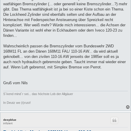
watfähigen Bremszylinder (... oder generell keine Bremszylinder...?) mehr
gibt. Das Thema watfähigkeit ist ja bei so einer Kiste schon ein Thema.
Die Lockheed Zylinder sind ebenfalls selten und dier Aufbau an der
Hinterachse mit Federspeicher Ansteuerung über Spreizkeil recht
kompliziert. Wer weiß mehr? Würde mich interessieren... die Achsen der
Dänen Variante ist wohl eher in Eckhaubern oder dem Iveco 120-23 zu
finden...
Wahrscheinlich passen die Bremszylinder vom Bundeswehr 2WD
168M11 FL an den Dänen 168M11 FAL/ 110-16 AW... da wird aktuell
geknobelt... von den zivilen 110-16 AW jenseits der 1985er soll es ja
auch noch hydraulisch gebremste geben. Taucht immer mal wieder einer
auf. Wenn Luft gebremst, mit Simplex Bremse von Perrot.
Gruß vom Nils
S´kend mind´r sei... das höchste Lob der Allgäuer
In Deutz we (t)rust!
deepblue
infiziert