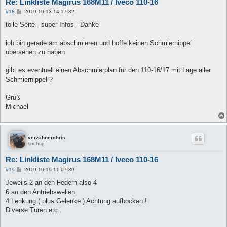
Re: Linkliste Magirus 168M11 / Iveco 110-16
B
#18
2019-10-13 14:17:32
e
i
tolle Seite - super Infos - Danke
t
r
a
ich bin gerade am abschmieren und hoffe keinen Schmiernippel
g
übersehen zu haben
gibt es eventuell einen Abschmierplan für den 110-16/17 mit Lage aller
Schmiernippel ?
Gruß
Michael
verzahnerchris
süchtig
Re: Linkliste Magirus 168M11 / Iveco 110-16
B
#19
2019-10-19 11:07:30
e
i
Jeweils 2 an den Federn also 4
t
6 an den Antriebswellen
r
a
4 Lenkung ( plus Gelenke ) Achtung aufbocken !
g
Diverse Türen etc.