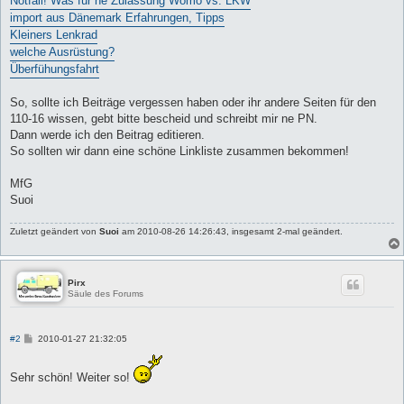
Notfall! Was für ne Zulassung Womo vs. LKW
import aus Dänemark Erfahrungen, Tipps
Kleiners Lenkrad
welche Ausrüstung?
Überfühungsfahrt
So, sollte ich Beiträge vergessen haben oder ihr andere Seiten für den
110-16 wissen, gebt bitte bescheid und schreibt mir ne PN.
Dann werde ich den Beitrag editieren.
So sollten wir dann eine schöne Linkliste zusammen bekommen!
MfG
Suoi
Zuletzt geändert von
Suoi
am 2010-08-26 14:26:43, insgesamt 2-mal geändert.
Pirx
Säule des Forums
B
#2
2010-01-27 21:32:05
e
i
t
Sehr schön! Weiter so!
r
a
g