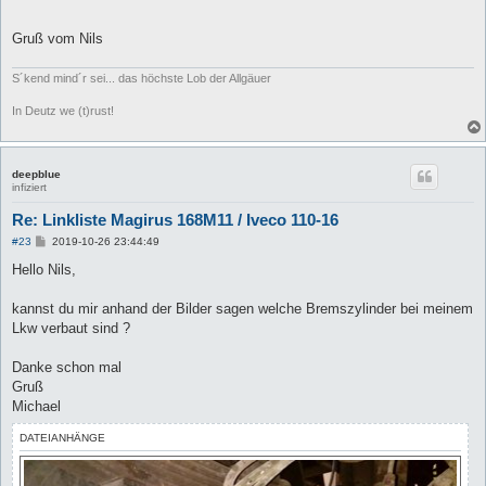
Gruß vom Nils
S´kend mind´r sei... das höchste Lob der Allgäuer
In Deutz we (t)rust!
deepblue
infiziert
Re: Linkliste Magirus 168M11 / Iveco 110-16
B
#23
2019-10-26 23:44:49
e
i
Hello Nils,
t
r
a
kannst du mir anhand der Bilder sagen welche Bremszylinder bei meinem
g
Lkw verbaut sind ?
Danke schon mal
Gruß
Michael
DATEIANHÄNGE