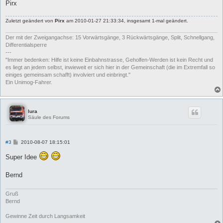
Pirx
Zuletzt geändert von
Pirx
am 2010-01-27 21:33:34, insgesamt 1-mal geändert.
Der mit der Zweigangachse: 15 Vorwärtsgänge, 3 Rückwärtsgänge, Split, Schnellgang,
Differentialsperre
---
"Immer bedenken: Hilfe ist keine Einbahnstrasse, Geholfen-Werden ist kein Recht und
es liegt an jedem selbst, inwieweit er sich hier in der Gemeinschaft (die im Extremfall so
einiges gemeinsam schafft) involviert und einbringt."
Ein Unimog-Fahrer.
lura
Säule des Forums
B
#3
2010-08-07 18:15:01
e
i
Super Idee
t
r
a
Bernd
g
Gruß
Bernd
Gewinne Zeit durch Langsamkeit