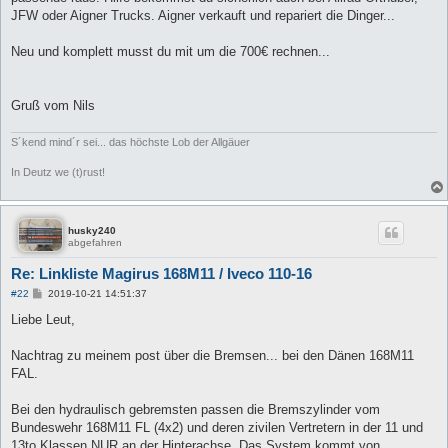
JFW oder Aigner Trucks. Aigner verkauft und repariert die Dinger...
Neu und komplett musst du mit um die 700€ rechnen...
Gruß vom Nils
S´kend mind´r sei... das höchste Lob der Allgäuer
In Deutz we (t)rust!
husky240
abgefahren
Re: Linkliste Magirus 168M11 / Iveco 110-16
B
#22
2019-10-21 14:51:37
e
i
Liebe Leut,
t
r
a
Nachtrag zu meinem post über die Bremsen... bei den Dänen 168M11
g
FAL.
Bei den hydraulisch gebremsten passen die Bremszylinder vom
Bundeswehr 168M11 FL (4x2) und deren zivilen Vertretern in der 11 und
13to Klassen NUR an der Hinterachse. Das System kommt von