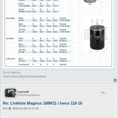
Gruß Markus
Oberfranken/Bayern/Deutschland
matrix68
LKW-Fotografierer
Re: Linkliste Magirus 168M11 / Iveco 110-16
B
#14
2015-01-04 21:17:42
e
i
t