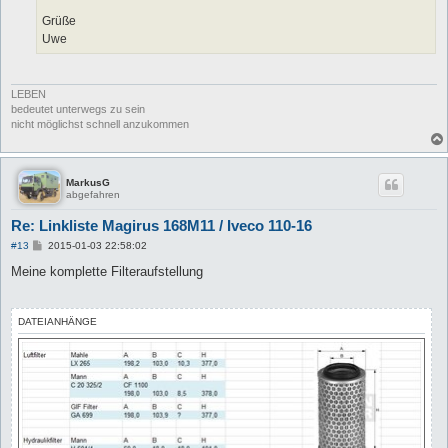
Grüße
Uwe
LEBEN
bedeutet unterwegs zu sein
nicht möglichst schnell anzukommen
MarkusG
abgefahren
Re: Linkliste Magirus 168M11 / Iveco 110-16
B
#13
2015-01-03 22:58:02
e
i
Meine komplette Filteraufstellung
t
r
a
g
DATEIANHÄNGE