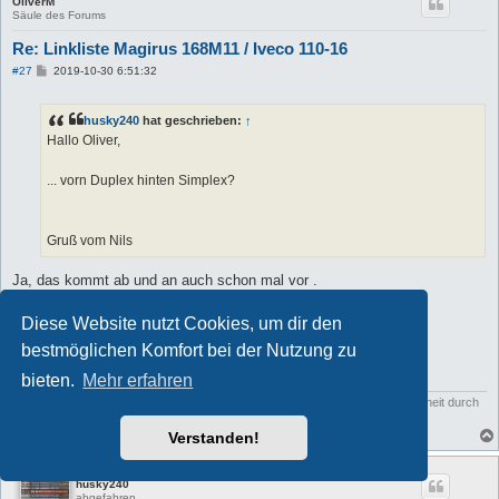
OliverM
Säule des Forums
Re: Linkliste Magirus 168M11 / Iveco 110-16
B
#27
2019-10-30 6:51:32
e
i
t
husky240
hat geschrieben:
↑
r
a
Hallo Oliver,
g
... vorn Duplex hinten Simplex?
Gruß vom Nils
Ja, das kommt ab und an auch schon mal vor .
Gruß
Diese Website nutzt Cookies, um dir den
bestmöglichen Komfort bei der Nutzung zu
Oliver
bieten.
Mehr erfahren
Wir leben in einer Zeit , in der die Klugheit schweigen soll, weil sich die Dummheit durch
die Wahrheit beleidigt fühlen könnte....
Verstanden!
husky240
abgefahren