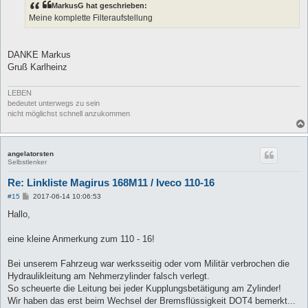
MarkusG hat geschrieben:
r
a
Meine komplette Filteraufstellung
g
DANKE Markus
Gruß Karlheinz
LEBEN
bedeutet unterwegs zu sein
nicht möglichst schnell anzukommen
angelatorsten
Selbstlenker
Re: Linkliste Magirus 168M11 / Iveco 110-16
B
#15
2017-06-14 10:06:53
e
i
Hallo,
t
r
a
eine kleine Anmerkung zum 110 - 16!
g
Bei unserem Fahrzeug war werksseitig oder vom Militär verbrochen die
Hydraulikleitung am Nehmerzylinder falsch verlegt.
So scheuerte die Leitung bei jeder Kupplungsbetätigung am Zylinder!
Wir haben das erst beim Wechsel der Bremsflüssigkeit DOT4 bemerkt...