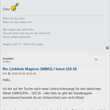
Chris
Wenn ich Du wäre....
Wäre ich doch lieber ich!
Alle sagten das geht nicht -
Da kam einer und wusste das nicht und
hat es einfach gemacht.
Magirus 110-17 - VW Golf Country
deepblue
infiziert
Re: Linkliste Magirus 168M11 / Iveco 110-16
B
#20
2019-10-20 15:42:39
e
i
Hallo,
t
r
a
ich bin auf der Suche nach einer Lenkschubstange für den dänischen
g
Allrad 168M11FAL - 110-16 - oder falls es gibt die Staubkappen
anscheinend besteht da ein Unterschied zum nicht Allrad