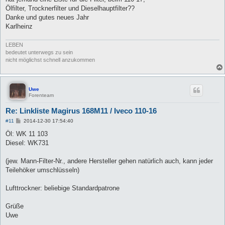
r
a
Ölfilter, Trocknerfilter und Dieselhauptfilter??
g
Danke und gutes neues Jahr
Karlheinz
LEBEN
bedeutet unterwegs zu sein
nicht möglichst schnell anzukommen
Uwe
Forenteam
Re: Linkliste Magirus 168M11 / Iveco 110-16
B
#11
2014-12-30 17:54:40
e
i
Öl: WK 11 103
t
Diesel: WK731
r
a
g
(jew. Mann-Filter-Nr., andere Hersteller gehen natürlich auch, kann jeder
Teilehöker umschlüsseln)
Lufttrockner: beliebige Standardpatrone
Grüße
Uwe