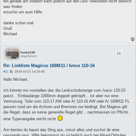
bin gerade am stöbern kann jedoch auf den Lkw Teileseiten nicht wirklich
was finden
ersuche um eure Hilfe
danke schon mal
Gruß
Michael
husky240
abgefahren
Re: Linkliste Magirus 168M11 / Iveco 110-16
B
#21
2019-10-21 14:10:40
e
i
Hallo Michael,
t
r
a
ich könnte mir vorstellen das die Lenkschubstange vom Iveco 120-23
g
passt... Einbaulänge 1000mm doppelt gekröpft... ist aber nur eine
Vermutung. Teile vom 110-17 AW oder A/ 110-16 AW oder A/ 168M11 FL
passen rund um die Achsen und Bremsen nur bedingt. Bei Magirus gilt
die Regel, dass es keine generelle Regel gibt... nachmessen ist Pflicht...
eine Typenangabe reicht nicht
Am besten du baust das Ding aus, misst alles und suchst dir eine
passende raus. Hilfe bekommst du sicherlich auch bei Allrad-Orthuber,