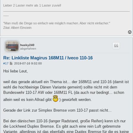
Lieber 2 Laster mehr als 1 Laster zuviel!
_______________________________________________________________________
___
"Man muß die Dinge so einfach wie möglich machen. Aber nicht einfacher."
Zitat: Albert Einstein
husky240
abgefahren
Re: Linkliste Magirus 168M11 / Iveco 110-16
B
#17
2019-07-16 9:02:00
e
i
Hoi liebe Leut,
t
r
a
weil das gerade aktuell ein Thema ist... der 168M11 und 110-16 (damit ist
g
wohl die hochbeinige Dänen Variante gemeint) sollte nicht mit dem
Bundeswehr 110-17 AW oder 168M11 FL (da auch nur bedingt... schon
allein weil es kein Allrad gibt
) gewürfelt werden.
Gerade der Link zur Simplex Bremse vom 110-17 passt nicht...
Bei den dänischen 110-16 (langer Radstand, große Reifen) kenn ich nur
die Lockheed Duplex Bremse. Es gibt auch eine rein Luft gebremste
Variante, allerdings ist das ebenfalls eine Duplex Bremse für die es keine