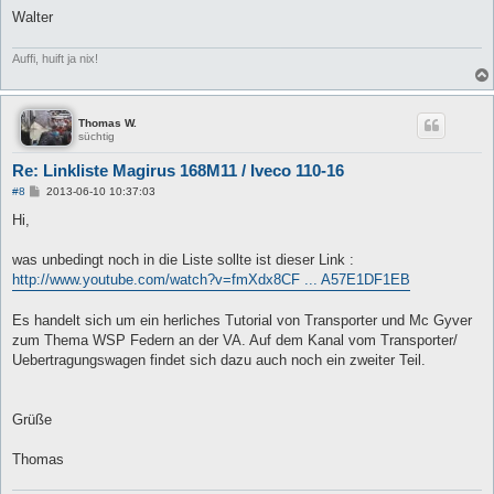
r
a
Walter
g
Auffi, huift ja nix!
Thomas W.
süchtig
Re: Linkliste Magirus 168M11 / Iveco 110-16
B
#8
2013-06-10 10:37:03
e
i
Hi,
t
r
a
was unbedingt noch in die Liste sollte ist dieser Link :
g
http://www.youtube.com/watch?v=fmXdx8CF ... A57E1DF1EB
Es handelt sich um ein herliches Tutorial von Transporter und Mc Gyver
zum Thema WSP Federn an der VA. Auf dem Kanal vom Transporter/
Uebertragungswagen findet sich dazu auch noch ein zweiter Teil.
Grüße
Thomas