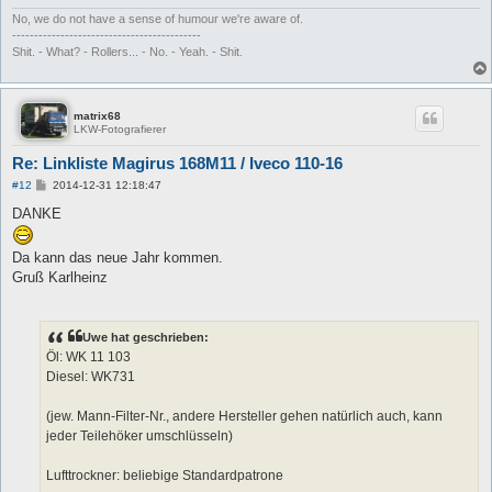
No, we do not have a sense of humour we're aware of.
-------------------------------------------
Shit. - What? - Rollers... - No. - Yeah. - Shit.
matrix68
LKW-Fotografierer
Re: Linkliste Magirus 168M11 / Iveco 110-16
B
#12
2014-12-31 12:18:47
e
i
DANKE
t
r
a
Da kann das neue Jahr kommen.
g
Gruß Karlheinz
Uwe hat geschrieben:
Öl: WK 11 103
Diesel: WK731
(jew. Mann-Filter-Nr., andere Hersteller gehen natürlich auch, kann
jeder Teilehöker umschlüsseln)
Lufttrockner: beliebige Standardpatrone