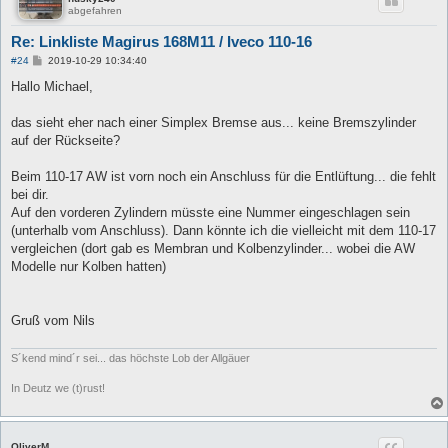
abgefahren
Re: Linkliste Magirus 168M11 / Iveco 110-16
B
#24
2019-10-29 10:34:40
e
i
Hallo Michael,
t
r
a
das sieht eher nach einer Simplex Bremse aus... keine Bremszylinder
g
auf der Rückseite?
Beim 110-17 AW ist vorn noch ein Anschluss für die Entlüftung... die fehlt
bei dir.
Auf den vorderen Zylindern müsste eine Nummer eingeschlagen sein
(unterhalb vom Anschluss). Dann könnte ich die vielleicht mit dem 110-17
vergleichen (dort gab es Membran und Kolbenzylinder... wobei die AW
Modelle nur Kolben hatten)
Gruß vom Nils
S´kend mind´r sei... das höchste Lob der Allgäuer
In Deutz we (t)rust!
OliverM