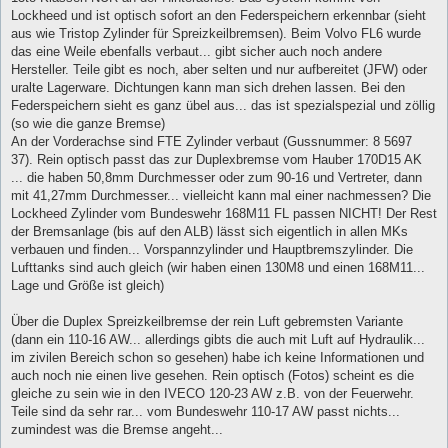
Lockheed und ist optisch sofort an den Federspeichern erkennbar (sieht
aus wie Tristop Zylinder für Spreizkeilbremsen). Beim Volvo FL6 wurde
das eine Weile ebenfalls verbaut... gibt sicher auch noch andere
Hersteller. Teile gibt es noch, aber selten und nur aufbereitet (JFW) oder
uralte Lagerware. Dichtungen kann man sich drehen lassen. Bei den
Federspeichern sieht es ganz übel aus... das ist spezialspezial und zöllig
(so wie die ganze Bremse)
An der Vorderachse sind FTE Zylinder verbaut (Gussnummer: 8 5697
37). Rein optisch passt das zur Duplexbremse vom Hauber 170D15 AK
... die haben 50,8mm Durchmesser oder zum 90-16 und Vertreter, dann
mit 41,27mm Durchmesser... vielleicht kann mal einer nachmessen? Die
Lockheed Zylinder vom Bundeswehr 168M11 FL passen NICHT! Der Rest
der Bremsanlage (bis auf den ALB) lässt sich eigentlich in allen MKs
verbauen und finden... Vorspannzylinder und Hauptbremszylinder. Die
Lufttanks sind auch gleich (wir haben einen 130M8 und einen 168M11...
Lage und Größe ist gleich)
Über die Duplex Spreizkeilbremse der rein Luft gebremsten Variante
(dann ein 110-16 AW... allerdings gibts die auch mit Luft auf Hydraulik...
im zivilen Bereich schon so gesehen) habe ich keine Informationen und
auch noch nie einen live gesehen. Rein optisch (Fotos) scheint es die
gleiche zu sein wie in den IVECO 120-23 AW z.B. von der Feuerwehr.
Teile sind da sehr rar... vom Bundeswehr 110-17 AW passt nichts...
zumindest was die Bremse angeht...