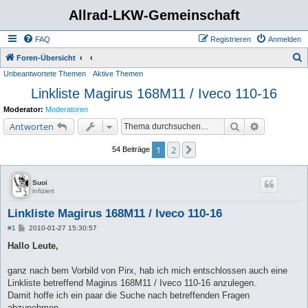
Allrad-LKW-Gemeinschaft
FAQ
Registrieren
Anmelden
S
Foren-Übersicht
Unbeantwortete Themen
Aktive Themen
u
Linkliste Magirus 168M11 / Iveco 110-16
c
h
Moderator:
Moderatoren
e
Suche
Erweiterte 
Antworten
1
2
Nächste
54 Beiträge
Suoi
infiziert
Linkliste Magirus 168M11 / Iveco 110-16
B
#1
2010-01-27 15:30:57
e
i
Hallo Leute,
t
r
a
ganz nach bem Vorbild von Pirx, hab ich mich entschlossen auch eine
g
Linkliste betreffend Magirus 168M11 / Iveco 110-16 anzulegen.
Damit hoffe ich ein paar die Suche nach betreffenden Fragen
abzunehmen.