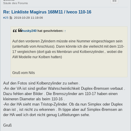
Säule des Forums
Re: Linkliste Magirus 168M11 / Iveco 110-16
B
#25
2019-10-29 11:19:06
e
i
t
husky240
hat geschrieben:
↑
r
a
g
Auf den vorderen Zylindern müsste eine Nummer eingeschlagen sein
(unterhalb vom Anschluss). Dann könnte ich die vielleicht mit dem 110-
17 vergleichen (dort gab es Membran und Kolbenzylinder... wobei die
AW Modelle nur Kolben hatten)
Gruß vom Nils
Auf den Fotos sind Kolbenzylinder zu sehen .
-An der VA ist sind großer Wahrscheinlichkeit Duplex-Bremsen verbaut .
Dazu fehlen aber Bilder . Die Bremszylinder am 110-17 haben einen
kleineren Diameter als beim 110-16 .
-An der HA sieht man Tristop-Zylinder. Ob da nun Simplex oder Duplex
dran ist , ist nicht zu erkennen . Ih tippe aber auf Simplex-Bremsen an
der HA weil ich dort nicht genug Luftleitungen sehe.
Gruß