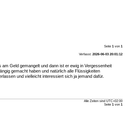
Seite
1
von
1
Verfasst:
2026-06-03 20:01:12
s am Geld gemangelt und dann ist er ewig in Vergessenheit
ängig gemacht haben und natürlich alle Flüssigkeiten
rlassen und vielleicht interessiert sich ja jemand dafür.
Alle Zeiten sind
UTC+02:00
Seite
1
von
1