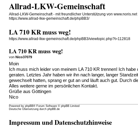
Allrad-LKW-Gemeinschaft
Allrad-LKW-Gemeinschaft - mit freundlicher Unterstützung von www.noris.net
https://www.allrad-lkw-gemeinschaft.de/phpBB3/
LA 710 KR muss weg!
https://www.allrad-lkw-gemeinschaft.de/phpBB3/viewtopic.php?t=112818
LA 710 KR muss weg!
von
Nico37079
Moin
Ich muss mich leider von meinem LA 710 KR trennen! Ich habe de
geraten. Letztes Jahr haben wir ihn nach langer, langer Standze
gewechselt hatten, sprang er gut an und läuft auch gut. Durch die 
Alles weitere gerne im persönlichen Kontakt.
Grüße aus Göttingen
Nico
Powered by
phpBB
® Forum Software © phpBB Limited
Deutsche Übersetzung durch
phpBB.de
Impressum und Datenschutzhinweise