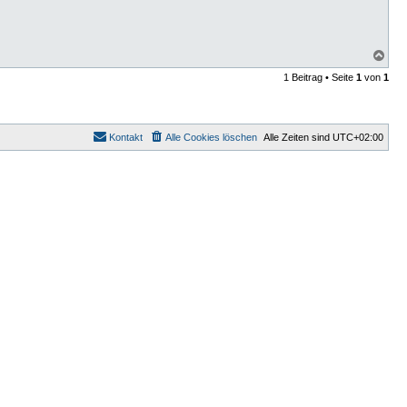
N
a
1 Beitrag • Seite
1
von
1
c
h
o
b
e
Kontakt
Alle Cookies löschen
Alle Zeiten sind
UTC+02:00
n