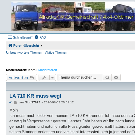
Schnellzugriff
FAQ
Foren-Übersicht
Unbeantwortete Themen
Aktive Themen
Moderatoren:
Kami
,
Moderatoren
Suche
Erweiter
Antworten
LA 710 KR muss weg!
B
#1
von
Nico37079
»
2026-06-03 20:01:12
e
i
Moin
t
Ich muss mich leider von meinem LA 710 KR trennen! Ich habe den zu S
r
a
er ewig in Vergessenheit geraten. Letztes Jahr haben wir ihn nach lang
g
gemacht haben und natürlich alle Flüssigkeiten gewechselt hatten, sprang
seinen Standort verlassen und vielleicht interessiert sich ja jemand dafü