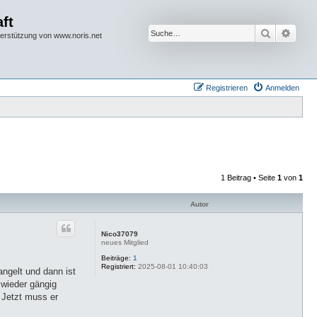
ft
Suche
Erwei
terstützung von www.noris.net
Registrieren
Anmelden
1 Beitrag • Seite
1
von
1
Autor
Nico37079
neues Mitglied
Beiträge:
1
Registriert:
2025-08-01 10:40:03
ngelt und dann ist
 wieder gängig
! Jetzt muss er