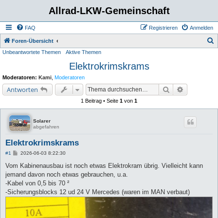
Allrad-LKW-Gemeinschaft
FAQ
Registrieren
Anmelden
S
Foren-Übersicht
Unbeantwortete Themen
Aktive Themen
u
Elektrokrimskrams
c
h
Moderatoren:
Kami
,
Moderatoren
e
Suche
Erweiterte 
Antworten
1 Beitrag • Seite
1
von
1
Solarer
abgefahren
Elektrokrimskrams
B
#1
2026-06-03 8:22:30
e
i
Vom Kabinenausbau ist noch etwas Elektrokram übrig. Vielleicht kann
t
jemand davon noch etwas gebrauchen, u.a.
r
a
-Kabel von 0,5 bis 70 ²
g
-Sicherungsblocks 12 ud 24 V Mercedes (waren im MAN verbaut)