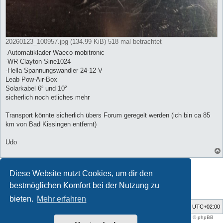
20260123_100957.jpg (134.99 KiB) 518 mal betrachtet
-Automatiklader Waeco mobitronic
-WR Clayton Sine1024
-Hella Spannungswandler 24-12 V
Leab Pow-Air-Box
Solarkabel 6² und 10²
sicherlich noch etliches mehr
Transport könnte sicherlich übers Forum geregelt werden (ich bin ca 85
km von Bad Kissingen entfernt)
Udo
Antworten
Diese Website nutzt Cookies, um dir den
1 Beitrag • Seite
1
von
1
bestmöglichen Komfort bei der Nutzung zu
bieten.
Mehr erfahren
Foren-Übersicht
Alle Zeiten sind
UTC+02:00
Style developer by
support forum tricolor
,
Powered by
phpBB
® Forum Software © phpBB
Limited