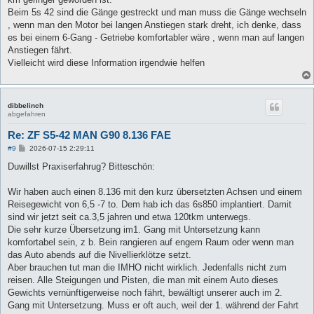
Beim 5s 42 sind die Gänge gestreckt und man muss die Gänge wechseln
, wenn man den Motor bei langen Anstiegen stark dreht, ich denke, dass
es bei einem 6-Gang - Getriebe komfortabler wäre , wenn man auf langen
Anstiegen fährt.
Vielleicht wird diese Information irgendwie helfen
dibbelinch
abgefahren
Re: ZF S5-42 MAN G90 8.136 FAE
B
#9
2026-07-15 2:29:11
e
i
Duwillst Praxiserfahrug? Bitteschön:
t
r
a
Wir haben auch einen 8.136 mit den kurz übersetzten Achsen und einem
g
Reisegewicht von 6,5 -7 to. Dem hab ich das 6s850 implantiert. Damit
sind wir jetzt seit ca.3,5 jahren und etwa 120tkm unterwegs.
Die sehr kurze Übersetzung im1. Gang mit Untersetzung kann
komfortabel sein, z b. Bein rangieren auf engem Raum oder wenn man
das Auto abends auf die Nivellierklötze setzt.
Aber brauchen tut man die IMHO nicht wirklich. Jedenfalls nicht zum
reisen. Alle Steigungen und Pisten, die man mit einem Auto dieses
Gewichts vernünftigerweise noch fährt, bewältigt unserer auch im 2.
Gang mit Untersetzung. Muss er oft auch, weil der 1. während der Fahrt