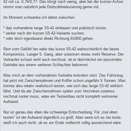
42 mit ca. 0,76/0,77. Das klingt nach wenig, aber bei der kurzen Achse
nimmt man natürlich jede Drehzahlreduzierung gerne mit.
Im Moment schwanke ich daher zwischen:
* das vorhandene lange S5-42 einbauen und praktisch testen,
* weiter nach der kurzen S5-42-Variante suchen,
* oder doch irgendwann direkt Richtung 6S850 gehen.
Rein vom Gefühl her wäre das kurze S5-42 wahrscheinlich der beste
Kompromiss. Langer 5. Gang, aber untenrum etwas mehr Reserve. Der
Verkäufer schaut wohl auch nochmal, ob er demnächst ein passendes
Getriebe aus einem weiteren Schlachter bekommt.
Was mich an dem vorhandenen Getriebe trotzdem reizt: Das Fahrzeug
hat jetzt mit Zwischenrahmen und Koffer schon ungefähr 5 Tonnen. Man
könnte also relativ realistisch testen, wie sich das lange S5-42 wirklich
fährt. Und da der Zwischenrahmen später zum Verzinken sowieso
nochmal runter muss, wäre ein Testeinbau nicht komplett verlorener
Aufwand.
Nur ist genau das eben die schwierige Entscheidung: Für „mal eben
testen“ ist der Aufwand eigentlich zu groß. Aber wenn ich es nie teste,
weiß ich auch nicht, ob es am Ende vielleicht völlig ausreichend wäre.