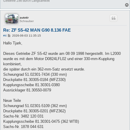
Gewinne Zeit durch Langsamkeit
autotir
Schrauber
Re: ZF S5-42 MAN G90 8.136 FAE
B
#4
2026-06-03 11:35:15
e
i
Hallo Tjark,
t
r
a
Dieses Getriebe ZF S5-42 wurde am 08 09 1998 hergestellt. Im L2000
g
wurde es mit dem Motor D0824LFL02 und einer 330-mm-Kupplung
kombiniert,
die später durch ein 362-mm-Satz ersetzt wurde.
Schwungrad 51.02301-7434 (330 mm)
Druckplatte 81.30305-0184 (MFZ330)
Kupplungsscheibe 81.30301-0380
Ausrücklager 81.30550-0079
Neue Teile
Schwungrad 51.02301-5109 (362 mm)
Druckplatte 81.30305-0201 (MFZ362)
Sachs-Nr. 3482 120 031
Kupplungsscheibe 81.30301-0475 (362 WTB)
Sachs-Nr. 1878 044 631