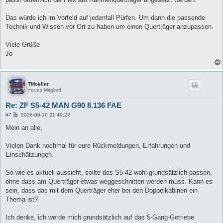
Das würde ich im Vorfeld auf jedenfall Pürfen. Um dann die passende
Technik und Wissen vor Ort zu haben um einen Querträger anzupassen.
Viele Grüße
Jo
TMoeller
neues Mitglied
Re: ZF S5-42 MAN G90 8.136 FAE
B
#7
2026-06-10 21:49:22
e
i
Moin an alle,
t
r
a
Vielen Dank nochmal für eure Rückmeldungen, Erfahrungen und
g
Einschätzungen.
So wie es aktuell aussieht, sollte das S5-42 wohl grundsätzlich passen,
ohne dass am Querträger etwas weggeschnitten werden muss. Kann es
sein, dass das mit dem Querträger eher bei den Doppelkabinen ein
Thema ist?
Ich denke, ich werde mich grundsätzlich auf das 5-Gang-Getriebe