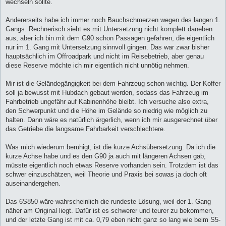
wechseln sollte.
Andererseits habe ich immer noch Bauchschmerzen wegen des langen 1.
Gangs. Rechnerisch sieht es mit Untersetzung nicht komplett daneben
aus, aber ich bin mit dem G90 schon Passagen gefahren, die eigentlich
nur im 1. Gang mit Untersetzung sinnvoll gingen. Das war zwar bisher
hauptsächlich im Offroadpark und nicht im Reisebetrieb, aber genau
diese Reserve möchte ich mir eigentlich nicht unnötig nehmen.
Mir ist die Geländegängigkeit bei dem Fahrzeug schon wichtig. Der Koffer
soll ja bewusst mit Hubdach gebaut werden, sodass das Fahrzeug im
Fahrbetrieb ungefähr auf Kabinenhöhe bleibt. Ich versuche also extra,
den Schwerpunkt und die Höhe im Gelände so niedrig wie möglich zu
halten. Dann wäre es natürlich ärgerlich, wenn ich mir ausgerechnet über
das Getriebe die langsame Fahrbarkeit verschlechtere.
Was mich wiederum beruhigt, ist die kurze Achsübersetzung. Da ich die
kurze Achse habe und es den G90 ja auch mit längeren Achsen gab,
müsste eigentlich noch etwas Reserve vorhanden sein. Trotzdem ist das
schwer einzuschätzen, weil Theorie und Praxis bei sowas ja doch oft
auseinandergehen.
Das 6S850 wäre wahrscheinlich die rundeste Lösung, weil der 1. Gang
näher am Original liegt. Dafür ist es schwerer und teurer zu bekommen,
und der letzte Gang ist mit ca. 0,79 eben nicht ganz so lang wie beim S5-