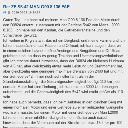
Re: ZF S5-42 MAN G90 8.136 FAE
B
#8
2026-06-23 19:24:34
e
i
Guten Tag , ich habe auf meinem Man G90 8.136 Fae den Motor durch
t
den D0824 ersetzt, zusammen mit der Getriebe 5s42 von Mans L2000
r
a
8.163 , ich habe nur den Kardan, die Getriebekransteine und den
g
Schalthebel gekürzt.
Ich wohne in Kirgisistan , das ist ein Bergland, und meine Familie und ich
fahren hauptsächlich auf Pässen und Offroad, ich kann sagen, dass wir
in einem solchen Layout seröse Anstiege und Bergpässe und Off-Road
gefahren sind, so dass es genug Traktion und Übersetzungsverhältnisse
gibt.Ich möchte darauf hinweisen, dass der D0824 ein kleineres Hudraum
von 4.6 hat, aber gleichzeitig etwas mehr Leistung und Drehmoment hat,
aber gleichzeitig eine geringere maximale drehzahl von 2400 hat und mit
der Getriebe 5s42 immer noch schneller fährt als in der
Standardausstattung , die Gesamtgeschwindigkeit beträgt 110 km , der
normale Motor hat eine Drehung , ich kann bis zu 3000 Umdrehungen
aufnehmen, und die Geschwindigkeit des 5s42 wird exakt größer als 110
sein.
Ich habe auch bemerkt, dass ich beim Aufstieg in den gleichen Berg mit
einem normalen Motor und einer Getriebe zu einer reduzierten Gangreihe
wechseln musste, bei einem Motor mit einer Getriebe von Man L2000
fahre ich mit einer erhöhten Gangreihe, ich möchte auch darauf
hinweisen, dass der Verbrauch auf der Strecke um etwa 15 Liter pro 100
km geringer geworden ist.