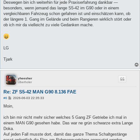
Deswegen bin ich weiterhin für jede Praxiserfahrung dankbar —
besonders, wenn jemand das lange S5-42 im G90 oder in einem
vergleichbaren Fahrzeug schon gefahren ist und einschätzen kann, ob
der längere 1. Gang im Gelände und beim Rangieren wirklich stört oder
ob ich mir da vielleicht zu viele Gedanken mache.
LG
Tjark
yheesher
Überholer
Re: ZF S5-42 MAN G90 8.136 FAE
B
#6
2026-06-03 22:35:33
e
i
Moin,
t
r
a
ich bin mir nicht mehr sicher welches 5 Gang ZF Getriebe ich mal in
g
einem MAN G90 gesehen habe. Das war ne grün schwarze extra Lange
Doka.
Auf jeden Fall musste dort, damit das ganze Thema Schaltgestänge
passt ordentlich die Flex am Rahmenquerträger angesetzt werden.