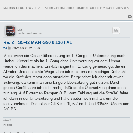
Magirus-Deutz 170D11FA ... Bild in Cinemascope extrabreit, Sound in 6-kanal Dolby 8.5
...
lura
Säule des Forums
Re: ZF S5-42 MAN G90 8.136 FAE
B
#3
2026-06-03 6:18:05
e
i
Moin, wenn die Gesamtübersetzung im 1. Gang mit Untersetzung nach
t
Umbau kürzer ist als im 1. Gang ohne Untersetzung vor dem Umbau
r
a
würde ich das machen. Ein 4x2 rangiert im 1. Gang genauso gut die ein
g
Allrader. Und schlechte Wege fahre ich meistens mit niedriger Drehzahl,
wo die Kraft des Motor dann ausreicht. Berge fahre ich eher mit etwas
Schwung, da kann man eine längere Übersetzung gut nutzen. Durch
grobes Geröll fahre ich nicht mehr, dafür ist die Übersetzung dann doch
zur lang. Auf Extremen Rampen (z.B. vom Feldweg auf die Straße) fahre
ich dann in der Untersetzung und halte später noch mal an, um die
rauszunehmen. Das ist der GRB mit 9t, 5,7 im 1. Und 395/85 Rädern und
240 PS.
Gruß
Bernd