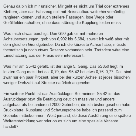
Genau da bin ich mir unsicher. Mir geht es nicht um Trial oder extremes
Klettern, aber das Fahrzeug soll mit Reiseaufbau weiterhin vernünftig
rangieren können und auch steilere Passagen, lose Wege oder
Geröllfelder schaffen, ohne dass ständig die Kupplung leiden muss.
Was mich etwas beruhigt: Den G90 gab es mit mehreren
Achsübersetzungen, grob von 6,902 bis 5,684, soweit ich weiß aber mit
dem gleichen Grundgetriebe. Da ich die kürzeste Achse habe, müsste
theoretisch ja noch etwas Reserve vorhanden sein. Trotzdem wäre eine
Einschätzung aus der Praxis sehr interessant.
Was mir am S5-42 gefällt, ist der lange 5. Gang. Das 6S850 liegt im
letzten Gang meist bei ca. 0,79, das S5-42 bei etwa 0,76–0,77. Das sind
zwar nur ein paar Prozent, aber bei der kurzen Achse ist jedes bisschen
weniger Drehzahl auf Strecke natürlich angenehm.
Ein weiterer Punkt ist das Ausrücklager. Bei meinem S5-42 ist das
Ausrücklager bzw. die Betätigung deutlich massiver und anders
aufgebaut als bei anderen L2000-Getrieben, die ich bisher gesehen habe.
Druckplatte, Kupplung und Schwungscheibe habe ich passend zum
Getriebe mitbekommen. Weiß jemand, ob diese Ausführung eine spätere
Weiterentwicklung war oder ob es sich um eine spezielle Variante
handelt?