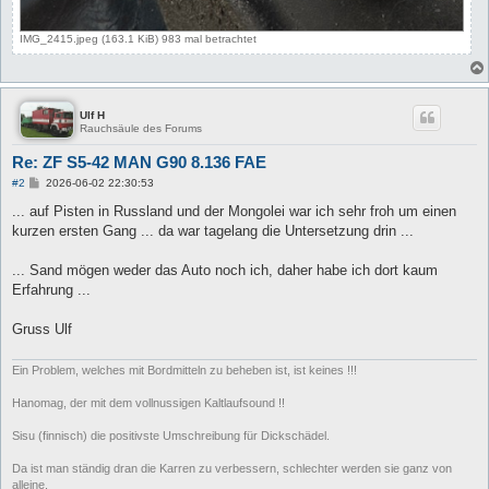
IMG_2415.jpeg (163.1 KiB) 983 mal betrachtet
Ulf H
Rauchsäule des Forums
Re: ZF S5-42 MAN G90 8.136 FAE
B
#2
2026-06-02 22:30:53
e
i
... auf Pisten in Russland und der Mongolei war ich sehr froh um einen
t
kurzen ersten Gang ... da war tagelang die Untersetzung drin ...
r
a
g
... Sand mögen weder das Auto noch ich, daher habe ich dort kaum
Erfahrung ...
Gruss Ulf
Ein Problem, welches mit Bordmitteln zu beheben ist, ist keines !!!
Hanomag, der mit dem vollnussigen Kaltlaufsound !!
Sisu (finnisch) die positivste Umschreibung für Dickschädel.
Da ist man ständig dran die Karren zu verbessern, schlechter werden sie ganz von
alleine.