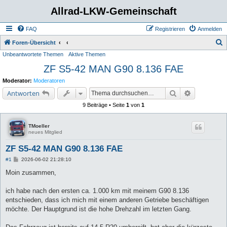
Allrad-LKW-Gemeinschaft
FAQ
Registrieren
Anmelden
S
Foren-Übersicht
Unbeantwortete Themen
Aktive Themen
u
ZF S5-42 MAN G90 8.136 FAE
c
h
Moderator:
Moderatoren
e
Suche
Erweiterte 
Antworten
9 Beiträge • Seite
1
von
1
TMoeller
neues Mitglied
ZF S5-42 MAN G90 8.136 FAE
B
#1
2026-06-02 21:28:10
e
i
Moin zusammen,
t
r
a
ich habe nach den ersten ca. 1.000 km mit meinem G90 8.136
g
entschieden, dass ich mich mit einem anderen Getriebe beschäftigen
möchte. Der Hauptgrund ist die hohe Drehzahl im letzten Gang.