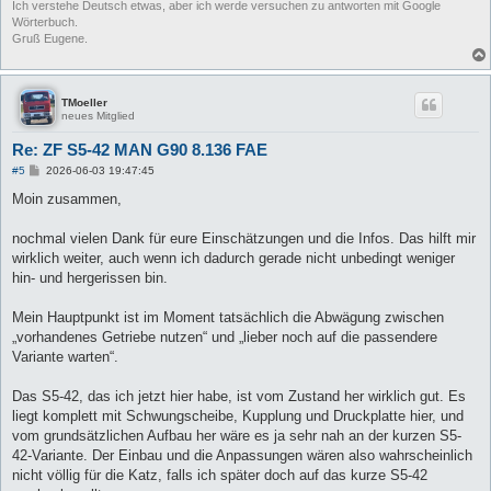
Ich verstehe Deutsch etwas, aber ich werde versuchen zu antworten mit Google
Wörterbuch.
Gruß Eugene.
TMoeller
neues Mitglied
Re: ZF S5-42 MAN G90 8.136 FAE
B
#5
2026-06-03 19:47:45
e
i
Moin zusammen,
t
r
a
nochmal vielen Dank für eure Einschätzungen und die Infos. Das hilft mir
g
wirklich weiter, auch wenn ich dadurch gerade nicht unbedingt weniger
hin- und hergerissen bin.
Mein Hauptpunkt ist im Moment tatsächlich die Abwägung zwischen
„vorhandenes Getriebe nutzen“ und „lieber noch auf die passendere
Variante warten“.
Das S5-42, das ich jetzt hier habe, ist vom Zustand her wirklich gut. Es
liegt komplett mit Schwungscheibe, Kupplung und Druckplatte hier, und
vom grundsätzlichen Aufbau her wäre es ja sehr nah an der kurzen S5-
42-Variante. Der Einbau und die Anpassungen wären also wahrscheinlich
nicht völlig für die Katz, falls ich später doch auf das kurze S5-42