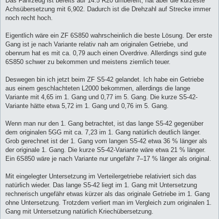
Das Fahrzeug ist bereits auf 14.5 R20 umbereift, hat aber die kürzeste
Achsübersetzung mit 6,902. Dadurch ist die Drehzahl auf Strecke immer
noch recht hoch.
Eigentlich wäre ein ZF 6S850 wahrscheinlich die beste Lösung. Der erste
Gang ist je nach Variante relativ nah am originalen Getriebe, und
obenrum hat es mit ca. 0,79 auch einen Overdrive. Allerdings sind gute
6S850 schwer zu bekommen und meistens ziemlich teuer.
Deswegen bin ich jetzt beim ZF S5-42 gelandet. Ich habe ein Getriebe
aus einem geschlachteten L2000 bekommen, allerdings die lange
Variante mit 4,65 im 1. Gang und 0,77 im 5. Gang. Die kurze S5-42-
Variante hätte etwa 5,72 im 1. Gang und 0,76 im 5. Gang.
Wenn man nur den 1. Gang betrachtet, ist das lange S5-42 gegenüber
dem originalen 5GG mit ca. 7,23 im 1. Gang natürlich deutlich länger.
Grob gerechnet ist der 1. Gang vom langen S5-42 etwa 36 % länger als
der originale 1. Gang. Die kurze S5-42-Variante wäre etwa 21 % länger.
Ein 6S850 wäre je nach Variante nur ungefähr 7–17 % länger als original.
Mit eingelegter Untersetzung im Verteilergetriebe relativiert sich das
natürlich wieder. Das lange S5-42 liegt im 1. Gang mit Untersetzung
rechnerisch ungefähr etwas kürzer als das originale Getriebe im 1. Gang
ohne Untersetzung. Trotzdem verliert man im Vergleich zum originalen 1.
Gang mit Untersetzung natürlich Kriechübersetzung.