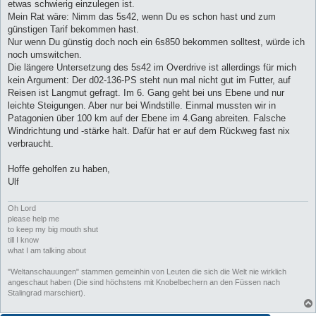
etwas schwierig einzulegen ist.
Mein Rat wäre: Nimm das 5s42, wenn Du es schon hast und zum
günstigen Tarif bekommen hast.
Nur wenn Du günstig doch noch ein 6s850 bekommen solltest, würde ich
noch umswitchen.
Die längere Untersetzung des 5s42 im Overdrive ist allerdings für mich
kein Argument: Der d02-136-PS steht nun mal nicht gut im Futter, auf
Reisen ist Langmut gefragt. Im 6. Gang geht bei uns Ebene und nur
leichte Steigungen. Aber nur bei Windstille. Einmal mussten wir in
Patagonien über 100 km auf der Ebene im 4.Gang abreiten. Falsche
Windrichtung und -stärke halt. Dafür hat er auf dem Rückweg fast nix
verbraucht.
Hoffe geholfen zu haben,
Ulf
Oh Lord
please help me
to keep my big mouth shut
till I know
what I am talking about
"Weltanschauungen" stammen gemeinhin von Leuten die sich die Welt nie wirklich
angeschaut haben (Die sind höchstens mit Knobelbechern an den Füssen nach
Stalingrad marschiert).