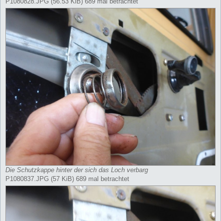
P1080828.JPG (56.53 KiB) 689 mal betrachtet
Die Schutzkappe hinter der sich das Loch verbarg
P1080837.JPG (57 KiB) 689 mal betrachtet