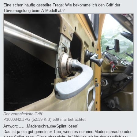
r
a
Eine schon häufig gestellte Frage: Wie bekomme ich den Griff der
g
Türverriegelung beim A-Modell ab?
Der vermaledeite Griff
P1080842.JPG (62.39 KiB) 689 mal betrachtet
Antwort: „…..Madenschraube/Splint lösen“
Das ist ja ein gut gemeinter Tipp, wenn es nur eine Madenschraube oder