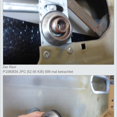
Der Rest
P1080834.JPG (52.66 KiB) 689 mal betrachtet