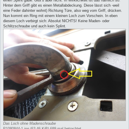
einen Splint gäbe. Gibt’s aber nicht. In Wirklichkeit ist das nämlich so:
Hinter dem Griff gibt es einen Metallabdeckung. Diese lässt sich -weil
eine Feder dahinter wohnt) Richtung Türe, also weg vom Griff, drücken.
Nun kommt ein Ring mit einem kleinen Loch zum Vorschein. In eben
diesem Loch verbirgt sich: Absolut NICHTS! Keine Maden- oder
Schlitzschraube und auch kein Splint.
Das Loch ohne Madenschraube
P1080844-1.jpg (63.46 KiB) 689 mal betrachtet