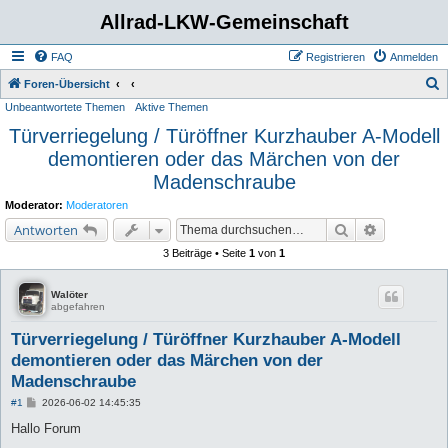
Allrad-LKW-Gemeinschaft
FAQ
Registrieren
Anmelden
S
Foren-Übersicht
Unbeantwortete Themen
Aktive Themen
u
Türverriegelung / Türöffner Kurzhauber A-Modell
c
demontieren oder das Märchen von der
h
Madenschraube
e
Moderator:
Moderatoren
Suche
Erweiterte 
Antworten
3 Beiträge • Seite
1
von
1
Walöter
abgefahren
Türverriegelung / Türöffner Kurzhauber A-Modell
demontieren oder das Märchen von der
Madenschraube
B
#1
2026-06-02 14:45:35
e
i
Hallo Forum
t