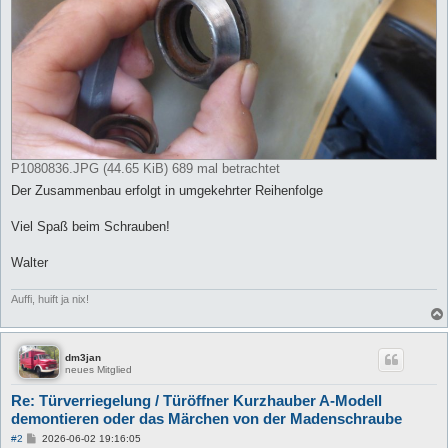
P1080836.JPG (44.65 KiB) 689 mal betrachtet
Der Zusammenbau erfolgt in umgekehrter Reihenfolge
Viel Spaß beim Schrauben!
Walter
Auffi, huift ja nix!
dm3jan
neues Mitglied
Re: Türverriegelung / Türöffner Kurzhauber A-Modell
demontieren oder das Märchen von der Madenschraube
B
#2
2026-06-02 19:16:05