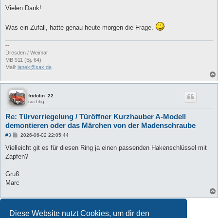
e
i
Vielen Dank!
t
r
a
Was ein Zufall, hatte genau heute morgen die Frage.
g
--
Dresden / Weimar
MB 911 (Bj. 64)
Mail:
janek@sax.de
fridolin_22
süchtig
Re: Türverriegelung / Türöffner Kurzhauber A-Modell
demontieren oder das Märchen von der Madenschraube
B
#3
2026-06-02 22:05:44
e
i
Vielleicht git es für diesen Ring ja einen passenden Hakenschlüssel mit
t
Zapfen?
r
a
g
Gruß
Marc
Antworten
Diese Website nutzt Cookies, um dir den
3 Beiträge • Seite
1
von
1