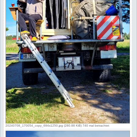
20240708_170054_copy_694x1250.jpg (280.88 KiB) 740 mal betrachtet