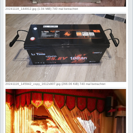
20241118_144912.jpg (1.04 MiB) 740 mal betrachtet
20241116_145942_copy_1612x907.jpg (266.06 KiB) 740 mal betrachtet