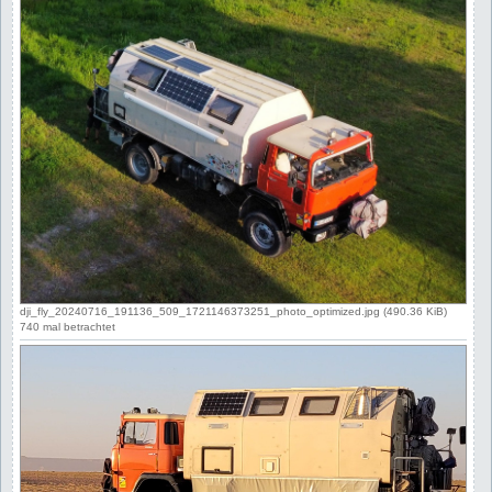
dji_fly_20240716_191136_509_1721146373251_photo_optimized.jpg (490.36 KiB)
740 mal betrachtet