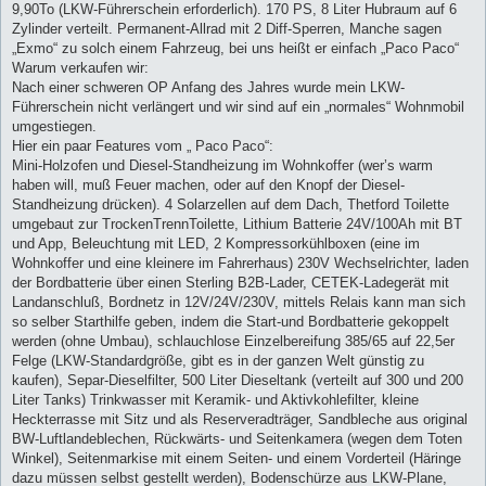
9,90To (LKW-Führerschein erforderlich). 170 PS, 8 Liter Hubraum auf 6
Zylinder verteilt. Permanent-Allrad mit 2 Diff-Sperren, Manche sagen
„Exmo“ zu solch einem Fahrzeug, bei uns heißt er einfach „Paco Paco“
Warum verkaufen wir:
Nach einer schweren OP Anfang des Jahres wurde mein LKW-
Führerschein nicht verlängert und wir sind auf ein „normales“ Wohnmobil
umgestiegen.
Hier ein paar Features vom „ Paco Paco“:
Mini-Holzofen und Diesel-Standheizung im Wohnkoffer (wer’s warm
haben will, muß Feuer machen, oder auf den Knopf der Diesel-
Standheizung drücken). 4 Solarzellen auf dem Dach, Thetford Toilette
umgebaut zur TrockenTrennToilette, Lithium Batterie 24V/100Ah mit BT
und App, Beleuchtung mit LED, 2 Kompressorkühlboxen (eine im
Wohnkoffer und eine kleinere im Fahrerhaus) 230V Wechselrichter, laden
der Bordbatterie über einen Sterling B2B-Lader, CETEK-Ladegerät mit
Landanschluß, Bordnetz in 12V/24V/230V, mittels Relais kann man sich
so selber Starthilfe geben, indem die Start-und Bordbatterie gekoppelt
werden (ohne Umbau), schlauchlose Einzelbereifung 385/65 auf 22,5er
Felge (LKW-Standardgröße, gibt es in der ganzen Welt günstig zu
kaufen), Separ-Dieselfilter, 500 Liter Dieseltank (verteilt auf 300 und 200
Liter Tanks) Trinkwasser mit Keramik- und Aktivkohlefilter, kleine
Heckterrasse mit Sitz und als Reserveradträger, Sandbleche aus original
BW-Luftlandeblechen, Rückwärts- und Seitenkamera (wegen dem Toten
Winkel), Seitenmarkise mit einem Seiten- und einem Vorderteil (Häringe
dazu müssen selbst gestellt werden), Bodenschürze aus LKW-Plane,