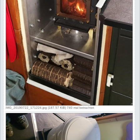
IMG_20190722_171224.jpg (187.57 KiB) 740 mal betrachtet