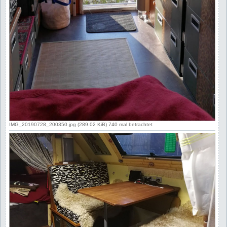
IMG_20190728_200350.jpg (289.02 KiB) 740 mal betrachtet