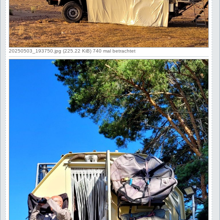
20250503_193750.jpg (225.22 KiB) 740 mal betrachtet