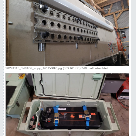
20241113_140106_copy_1612x907.jpg (309.62 KiB) 740 mal betrachtet