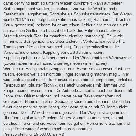
damit der Wind nicht so unter'm Wagen durchpfeift (kann auf beiden
Seiten angebracht werden, je nachdem von wo der Wind kommt),
Festbett als Längsbetten, Schränke als Schubkastensystem. Der Wagen
wurde 2014/15 neu aufgebaut (Fahrerhaus lackiert, Rahmen mit Brantho
Korux gestrichen), seitdem ist er am reisen. Leider sieht man das auch
an manchen Stellen, so braucht der Lack des Fahrerhauses etwas
Aufmerksamkeit (Rost ist manchmal ziemlich hartnäckig). Es wurde
immer was dran gemacht, so unter anderem: Vorderachse revidiert, 1
Tragring neu (der andere war noch gut), Doppelgelenkwellen in der
Vorderachse erneuert. Kupplung vor ca 8 Jahren erneuert,
Kupplungsgeber- und Nehmer erneuert. Der Wagen hat kein Warmwasser
(Luxus haben wir zu Hause, unterwegs leben wir einfacher).
Wer hier ein Hochglanzfahrzeug aus dem Exmo-Katalog erwartet ist hier
falsch, ebenso wer sich nicht die Finger schmutzig machen mag.... hier
wird noch abgeschmiert. Dafür erwartet euch ein reiseerprobtes, ehrliches
Fahrzeug mit robuster Technik, das auch unterwegs mit Hammer und
Zange repariert werden kann. Die Aufmerksamkeit ist euch bei diesem 50
Jahre alten Oldtimer sicher, incl. netter neuer Bekanntschaften und
Gespräche. Natürlich gibt es Gebrauchsspuren und das eine oder ondere
funzt nicht mehr so ganz richtig, aber wem geht es mit 50 Jahren nicht
genauso. Der TÜV wird noch neu gemacht. Der Wagen ist angemeldet,
Überführung also kein Problem. Neues Motoröl austauschen, einmal
durchschmieren und die Reise kann los gehen. Persönliche Sachen und
einige Deko wurden/ werden noch raus genommen
Preisvorstellung: 29.500,00 als VB