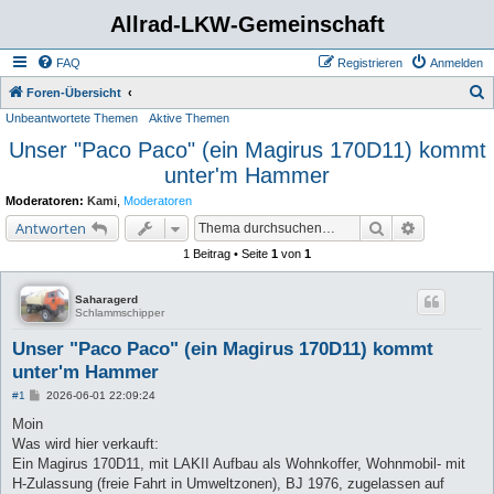
Allrad-LKW-Gemeinschaft
FAQ
Registrieren
Anmelden
S
Foren-Übersicht
Unbeantwortete Themen
Aktive Themen
u
Unser "Paco Paco" (ein Magirus 170D11) kommt
c
unter'm Hammer
h
e
Moderatoren:
Kami
,
Moderatoren
Suche
Erweiterte 
Antworten
1 Beitrag • Seite
1
von
1
Saharagerd
Schlammschipper
Unser "Paco Paco" (ein Magirus 170D11) kommt
unter'm Hammer
B
#1
2026-06-01 22:09:24
e
i
Moin
t
Was wird hier verkauft:
r
a
Ein Magirus 170D11, mit LAKII Aufbau als Wohnkoffer, Wohnmobil- mit
g
H-Zulassung (freie Fahrt in Umweltzonen), BJ 1976, zugelassen auf