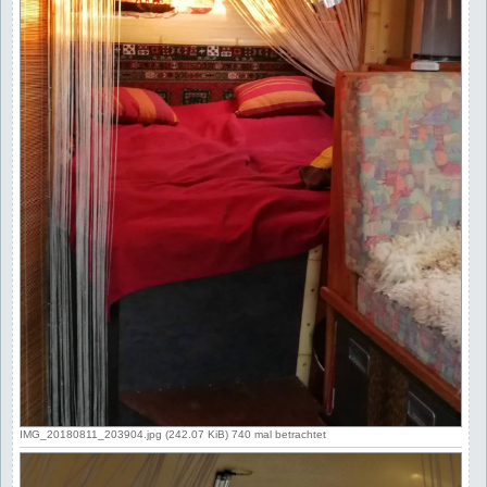
IMG_20180811_203904.jpg (242.07 KiB) 740 mal betrachtet