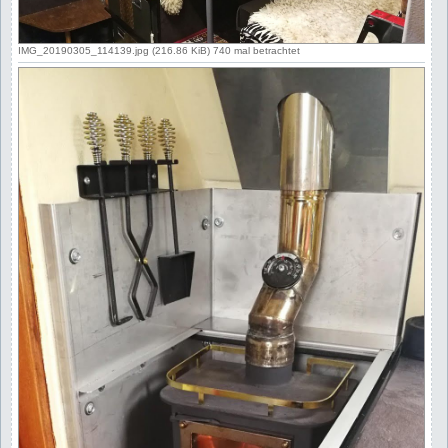
IMG_20190305_114139.jpg (216.86 KiB) 740 mal betrachtet