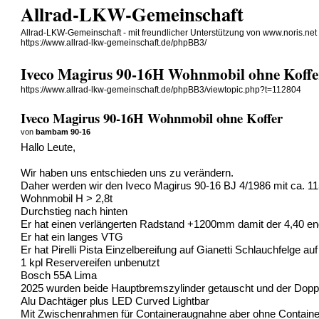
Allrad-LKW-Gemeinschaft
Allrad-LKW-Gemeinschaft - mit freundlicher Unterstützung von www.noris.net
https://www.allrad-lkw-gemeinschaft.de/phpBB3/
Iveco Magirus 90-16H Wohnmobil ohne Koffe
https://www.allrad-lkw-gemeinschaft.de/phpBB3/viewtopic.php?t=112804
Iveco Magirus 90-16H Wohnmobil ohne Koffer
von
bambam 90-16
Hallo Leute,
Wir haben uns entschieden uns zu verändern.
Daher werden wir den Iveco Magirus 90-16 BJ 4/1986 mit ca. 1
Wohnmobil H > 2,8t
Durchstieg nach hinten
Er hat einen verlängerten Radstand +1200mm damit der 4,40 eng
Er hat ein langes VTG
Er hat Pirelli Pista Einzelbereifung auf Gianetti Schlauchfelge 
1 kpl Reservereifen unbenutzt
Bosch 55A Lima
2025 wurden beide Hauptbremszylinder getauscht und der Doppe
Alu Dachtäger plus LED Curved Lightbar
Mit Zwischenrahmen für Containeraugnahne aber ohne Containe