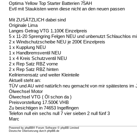
Optima Yellow Top Starter Batterien 75AH
Evtl mit Staukisten wenn diese nicht an den neuen passen
Mit ZUSÄTZLICH dabei sind
Originale Lima
Langes Getrag VTG 1.100€ Einzelpreis
5 x 11-20 Sprengring Felgen NEU und unbenutzt Schlauchlos mit
2 x Windschutzscheibe NEU je 200€ Einzelpreis
1 x Kupplung NEU
1 x Handbremsventil NEU
1 x 4 Kreis Schutzventil NEU
2 x Rep Satz RBZ vorne
2 x Rep Satz RBZ hinten
Keilriemensatz und weiter Kleinteile
Aktuell steht an:
TÜV und AU wird natürlich neu gemacht von mir spätestens im J
Ölwechsel Motor
Ölwechsel VTG ( Öl schon da )
Preisvorstellung 17.500€ VHB
Zu besichtigen in 74653 Ingelfingen
Telefon null ein sechs null 7 vier sieben 2 null fünf 3
Marc
Powered by
phpBB
® Forum Software © phpBB Limited
Deutsche Übersetzung durch
phpBB.de