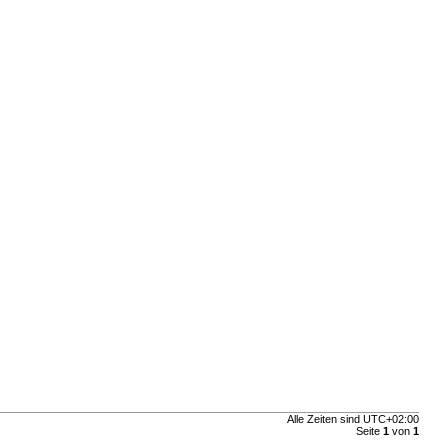
Alle Zeiten sind
UTC+02:00
Seite
1
von
1