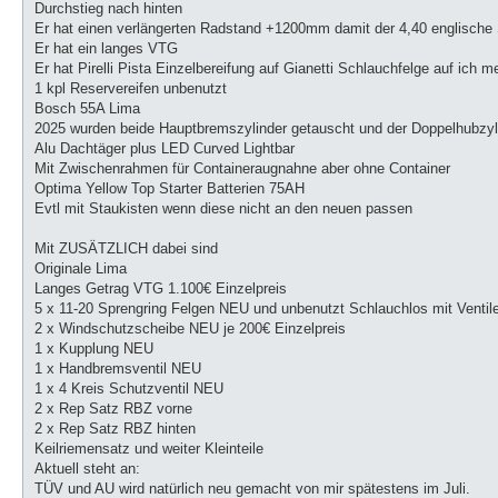
Durchstieg nach hinten
Er hat einen verlängerten Radstand +1200mm damit der 4,40 englische S
Er hat ein langes VTG
Er hat Pirelli Pista Einzelbereifung auf Gianetti Schlauchfelge auf ich
1 kpl Reservereifen unbenutzt
Bosch 55A Lima
2025 wurden beide Hauptbremszylinder getauscht und der Doppelhubzyli
Alu Dachtäger plus LED Curved Lightbar
Mit Zwischenrahmen für Containeraugnahne aber ohne Container
Optima Yellow Top Starter Batterien 75AH
Evtl mit Staukisten wenn diese nicht an den neuen passen
Mit ZUSÄTZLICH dabei sind
Originale Lima
Langes Getrag VTG 1.100€ Einzelpreis
5 x 11-20 Sprengring Felgen NEU und unbenutzt Schlauchlos mit Ventile
2 x Windschutzscheibe NEU je 200€ Einzelpreis
1 x Kupplung NEU
1 x Handbremsventil NEU
1 x 4 Kreis Schutzventil NEU
2 x Rep Satz RBZ vorne
2 x Rep Satz RBZ hinten
Keilriemensatz und weiter Kleinteile
Aktuell steht an:
TÜV und AU wird natürlich neu gemacht von mir spätestens im Juli.