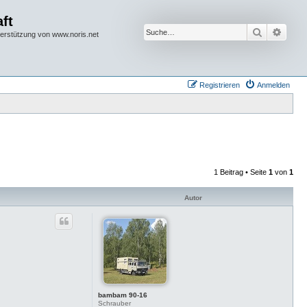
ft
Suche
Erwei
terstützung von www.noris.net
Registrieren
Anmelden
1 Beitrag • Seite
1
von
1
Autor
bambam 90-16
Schrauber