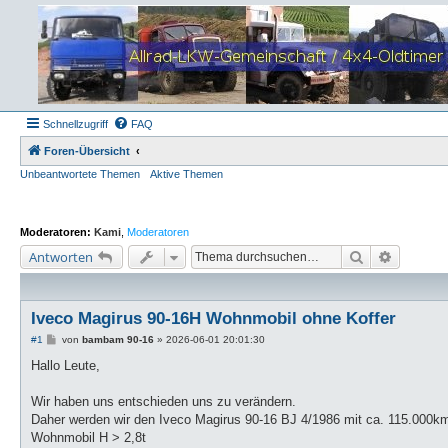
Schnellzugriff
FAQ
Foren-Übersicht
Unbeantwortete Themen
Aktive Themen
Moderatoren:
Kami
,
Moderatoren
Suche
Erweiter
Antworten
Iveco Magirus 90-16H Wohnmobil ohne Koffer
B
#1
von
bambam 90-16
»
2026-06-01 20:01:30
e
i
Hallo Leute,
t
r
a
Wir haben uns entschieden uns zu verändern.
g
Daher werden wir den Iveco Magirus 90-16 BJ 4/1986 mit ca. 115.000k
Wohnmobil H > 2,8t