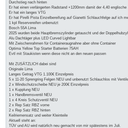
Durchstieg nach hinten
Er hat einen verlängerten Radstand +1200mm damit der 4,40 englische S
Er hat ein langes VTG
Er hat Pirelli Pista Einzelbereifung auf Gianetti Schlauchfelge auf ich
1 kpl Reservereifen unbenutzt
Bosch 55A Lima
2025 wurden beide Hauptbremszylinder getauscht und der Doppelhubzyli
Alu Dachtäger plus LED Curved Lightbar
Mit Zwischenrahmen für Containeraugnahne aber ohne Container
Optima Yellow Top Starter Batterien 75AH
Evtl mit Staukisten wenn diese nicht an den neuen passen
Mit ZUSÄTZLICH dabei sind
Originale Lima
Langes Getrag VTG 1.100€ Einzelpreis
5 x 11-20 Sprengring Felgen NEU und unbenutzt Schlauchlos mit Ventile
2 x Windschutzscheibe NEU je 200€ Einzelpreis
1 x Kupplung NEU
1 x Handbremsventil NEU
1 x 4 Kreis Schutzventil NEU
2 x Rep Satz RBZ vorne
2 x Rep Satz RBZ hinten
Keilriemensatz und weiter Kleinteile
Aktuell steht an:
TÜV und AU wird natürlich neu gemacht von mir spätestens im Juli.