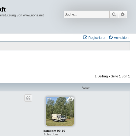
ft
Suche
Erwei
terstützung von www.noris.net
Registrieren
Anmelden
1 Beitrag • Seite
1
von
1
Autor
bambam 90-16
Schrauber