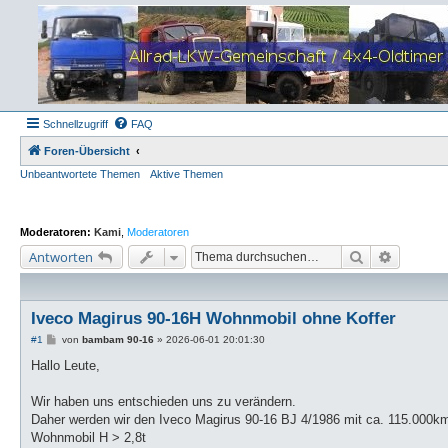
Schnellzugriff
FAQ
Foren-Übersicht
Unbeantwortete Themen
Aktive Themen
Moderatoren:
Kami
,
Moderatoren
Suche
Erweiter
Antworten
Iveco Magirus 90-16H Wohnmobil ohne Koffer
B
#1
von
bambam 90-16
»
2026-06-01 20:01:30
e
i
Hallo Leute,
t
r
a
Wir haben uns entschieden uns zu verändern.
g
Daher werden wir den Iveco Magirus 90-16 BJ 4/1986 mit ca. 115.000k
Wohnmobil H > 2,8t