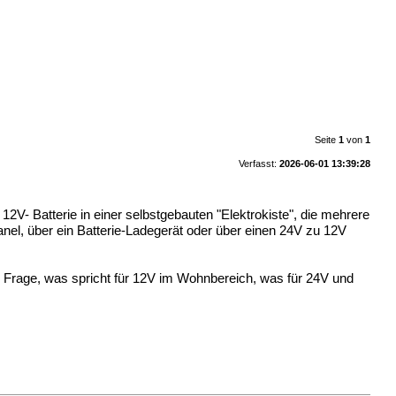
Seite
1
von
1
Verfasst:
2026-06-01 13:39:28
2V- Batterie in einer selbstgebauten "Elektrokiste", die mehrere
el, über ein Batterie-Ladegerät oder über einen 24V zu 12V
ie Frage, was spricht für 12V im Wohnbereich, was für 24V und