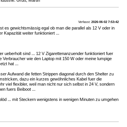
dustrie. Gruß, Martin
Verfasst:
2026-06-02 7:53:42
t es gewichtsmässig egal ob man die parallel als 12 V oder in
Kapazität weiter funktioniert ...
r ueberholt sind ... 12 V Zigarettenanzuender funktioniert fuer
sere Verbraucher wie den Laptop mit 150 W oder meine lumpige
zt hat ...
sser Aufwand die fetten Strippen diagonal durch den Shelter zu
mstricken, dazu ein kurzes gewöhnliches Kabel fuer die
viel flexibler, weil man nicht nur sich selbst in 24 V, sondern
en fuers Beiboot ...
g blöd ... mit Steckern wenigstens in wenigen Minuten zu umgehen