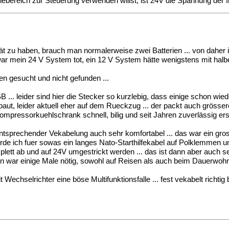
ereich zur Steuerung verwenden willst, ist 24V die Spannung der In
t zu haben, brauch man normalerweise zwei Batterien ... von daher is
war mein 24 V System tot, ein 12 V System hätte wenigstens mit halber 
n gesucht und nicht gefunden ...
 ... leider sind hier die Stecker so kurzlebig, dass einige schon wiede
rbaut, leider aktuell eher auf dem Rueckzug ... der packt auch grös
pressorkuehlschrank schnell, bilig und seit Jahren zuverlässig erset
 entsprechender Vekabelung auch sehr komfortabel ... das war ein gro
rde ich fuer sowas ein langes Nato-Starthilfekabel auf Polklemmen u
tt ab und auf 24V umgestrickt werden ... das ist dann aber auch sehr 
ben war einige Male nötig, sowohl auf Reisen als auch beim Dauerwohn
Wechselrichter eine böse Multifunktionsfalle ... fest vekabelt richti