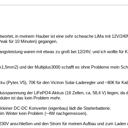
twortet, in meinem Hauber ist eine sehr schwache LiMa mit 12V/240W
Peak für 10 Minuten) gegangen.
ngsleistung waren mit etwas zu groß bei 12/24V, und ich wollte für 
(3x1,5mm2) und der Multiplus3000 schafft es ohne Probleme mein Sch
ku (Pytes V5), 70€ für den Victron Solar-Laderegler und ~80€ für Ka
lusspannnung der LiFePO4-Akkus (16 Zellen, ca. 58,4 V) liegen, da d
dulen ist das kein Problem mehr.
kleiner DC-DC Konverter (eigenbau) lädt die Starterbatterie.
st im Winter kein Problem (~4W nachgemessen).
 230V anschließen und den Strom für meinen Aufbau und zum Laden