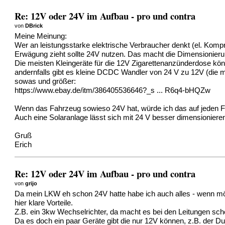
Re: 12V oder 24V im Aufbau - pro und contra
von
DBrick
Meine Meinung:
Wer an leistungsstarke elektrische Verbraucher denkt (el. Komp
Erwägung zieht sollte 24V nutzen. Das macht die Dimensionierun
Die meisten Kleingeräte für die 12V Zigarettenanzünderdose kön
andernfalls gibt es kleine DCDC Wandler von 24 V zu 12V (die m
sowas und größer:
https://www.ebay.de/itm/386405536646?_s ... R6q4-bHQZw
Wenn das Fahrzeug sowieso 24V hat, würde ich das auf jeden 
Auch eine Solaranlage lässt sich mit 24 V besser dimensioniere
Gruß
Erich
Re: 12V oder 24V im Aufbau - pro und contra
von
grijo
Da mein LKW eh schon 24V hatte habe ich auch alles - wenn mögl
hier klare Vorteile.
Z.B. ein 3kw Wechselrichter, da macht es bei den Leitungen sch
Da es doch ein paar Geräte gibt die nur 12V können, z.B. der D