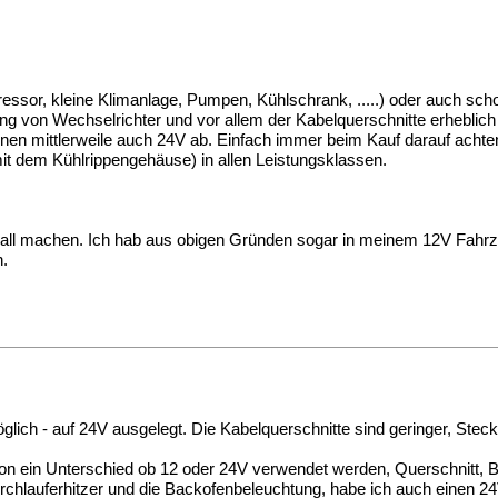
ressor, kleine Klimanlage, Pumpen, Kühlschrank, .....) oder auch sc
g von Wechselrichter und vor allem der Kabelquerschnitte erheblich 
nen mittlerweile auch 24V ab. Einfach immer beim Kauf darauf achte
it dem Kühlrippengehäuse) in allen Leistungsklassen.
Fall machen. Ich hab aus obigen Gründen sogar in meinem 12V Fahr
n.
ich - auf 24V ausgelegt. Die Kabelquerschnitte sind geringer, Steck
on ein Unterschied ob 12 oder 24V verwendet werden, Querschnitt, Bie
urchlauferhitzer und die Backofenbeleuchtung, habe ich auch einen 2