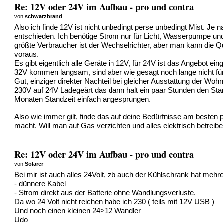
Re: 12V oder 24V im Aufbau - pro und contra
von
schwarzbrand
Also ich finde 12V ist nicht unbedingt perse unbedingt Mist. Je
entschieden. Ich benötige Strom nur für Licht, Wasserpumpe un
größte Verbraucher ist der Wechselrichter, aber man kann die Q
voraus.
Es gibt eigentlich alle Geräte in 12V, für 24V ist das Angebot 
32V kommen langsam, sind aber wie gesagt noch lange nicht für
Gut, einziger direkter Nachteil bei gleicher Ausstattung der Wo
230V auf 24V Ladegeärt das dann halt ein paar Stunden den Star
Monaten Standzeit einfach angesprungen.
Also wie immer gilt, finde das auf deine Bedürfnisse am beste
macht. Will man auf Gas verzichten und alles elektrisch betreibe
Re: 12V oder 24V im Aufbau - pro und contra
von
Solarer
Bei mir ist auch alles 24Volt, zb auch der Kühlschrank hat mehrer
- dünnere Kabel
- Strom direkt aus der Batterie ohne Wandlungsverluste.
Da wo 24 Volt nicht reichen habe ich 230 ( teils mit 12V USB )
Und noch einen kleinen 24>12 Wandler
Udo