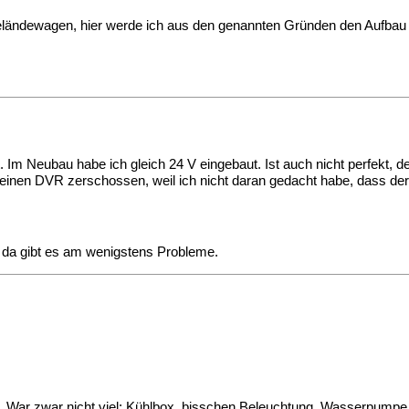
 Geländewagen, hier werde ich aus den genannten Gründen den Aufbau 
. Im Neubau habe ich gleich 24 V eingebaut. Ist auch nicht perfekt,
 einen DVR zerschossen, weil ich nicht daran gedacht habe, dass der 
, da gibt es am wenigstens Probleme.
en. War zwar nicht viel: Kühlbox, bisschen Beleuchtung, Wasserpum