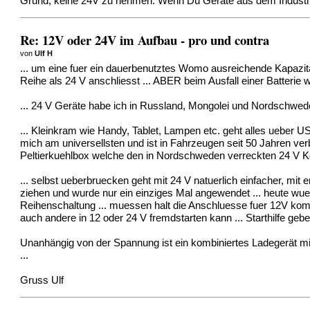
Grund, keine 24V zu nehmen. Wenn Du Geräte aus dem Industrieb
Re: 12V oder 24V im Aufbau - pro und contra
von
Ulf H
... um eine fuer ein dauerbenutztes Womo ausreichende Kapazitä
Reihe als 24 V anschliesst ... ABER beim Ausfall einer Batterie 
... 24 V Geräte habe ich in Russland, Mongolei und Nordschwede
... Kleinkram wie Handy, Tablet, Lampen etc. geht alles ueber USB
mich am universellsten und ist in Fahrzeugen seit 50 Jahren ve
Peltierkuehlbox welche den in Nordschweden verreckten 24 V Kom
... selbst ueberbruecken geht mit 24 V natuerlich einfacher, mit
ziehen und wurde nur ein einziges Mal angewendet ... heute wue
Reihenschaltung ... muessen halt die Anschluesse fuer 12V komple
auch andere in 12 oder 24 V fremdstarten kann ... Starthilfe ge
Unanhängig von der Spannung ist ein kombiniertes Ladegerät mit 
...
Gruss Ulf