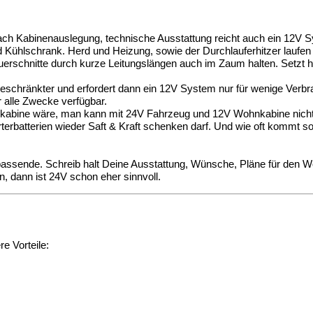
 nach Kabinenauslegung, technische Ausstattung reicht auch ein 12V 
d Kühlschrank. Herd und Heizung, sowie der Durchlauferhitzer laufe
uerschnitte durch kurze Leitungslängen auch im Zaum halten. Setzt 
eingeschränkter und erfordert dann ein 12V System nur für wenige Ver
 alle Zwecke verfügbar.
hnkabine wäre, man kann mit 24V Fahrzeug und 12V Wohnkabine nicht d
terbatterien wieder Saft & Kraft schenken darf. Und wie oft kommt s
n passende. Schreib halt Deine Ausstattung, Wünsche, Pläne für de
n, dann ist 24V schon eher sinnvoll.
e Vorteile: