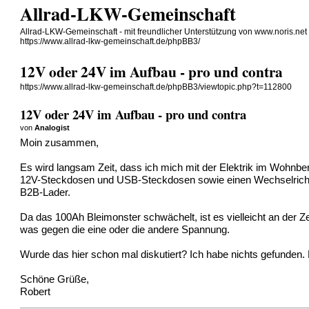
Allrad-LKW-Gemeinschaft
Allrad-LKW-Gemeinschaft - mit freundlicher Unterstützung von www.noris.net
https://www.allrad-lkw-gemeinschaft.de/phpBB3/
12V oder 24V im Aufbau - pro und contra
https://www.allrad-lkw-gemeinschaft.de/phpBB3/viewtopic.php?t=112800
12V oder 24V im Aufbau - pro und contra
von
Analogist
Moin zusammen,
Es wird langsam Zeit, dass ich mich mit der Elektrik im Wohnber
12V-Steckdosen und USB-Steckdosen sowie einen Wechselrichter 
B2B-Lader.
Da das 100Ah Bleimonster schwächelt, ist es vielleicht an der Z
was gegen die eine oder die andere Spannung.
Wurde das hier schon mal diskutiert? Ich habe nichts gefunden. 
Schöne Grüße,
Robert