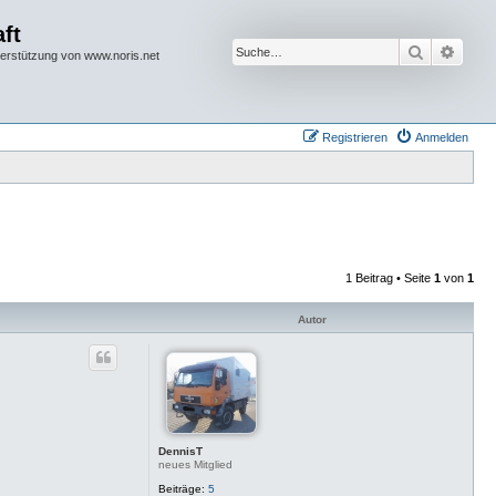
ft
Suche
Erwei
terstützung von www.noris.net
Registrieren
Anmelden
1 Beitrag • Seite
1
von
1
Autor
DennisT
neues Mitglied
Beiträge:
5