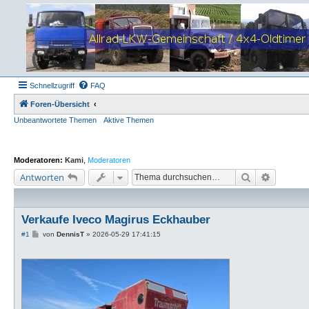
Schnellzugriff
FAQ
Foren-Übersicht
Unbeantwortete Themen
Aktive Themen
Moderatoren:
Kami
,
Moderatoren
Suche
Erweiter
Antworten
Verkaufe Iveco Magirus Eckhauber
B
#1
von
DennisT
»
2026-05-29 17:41:15
e
i
t
r
a
g