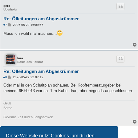
gero
Überholer
Re: Ölleitungen am Abgaskrümmer
B
#7
2026-05-29 16:09:56
e
i
Muss ich wohl mal machen....
t
r
a
g
lura
Säule des Forums
Re: Ölleitungen am Abgaskrümmer
B
#8
2026-05-29 22:07:12
e
i
Oder mal in den Schaltplan schauen. Bei Kopftemperaturgeber bei
t
meinem 6BFL913 war ca. 1 m Kabel dran, aber nirgends angeschlossen.
r
a
g
Gruß
Bernd
Gewinne Zeit durch Langsamkeit
Antworten
Diese Website nutzt Cookies, um dir den