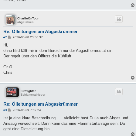
CharlieOnTour
abgefahren
Re: Ölleitungen am Abgaskrümmer
B
#2
2026-05-28 23:36:37
e
i
Hi,
t
ohne Bild fällt mir in dem Bereich nur der Abgasthermostat ein.
r
a
Der regelt über den Ölfluss die Kühlluft.
g
Gruß
Chris
Firefighter
Schlammschipper
Re: Ölleitungen am Abgaskrümmer
B
#3
2026-05-29 7:59:24
e
i
Ist ja eine klare Beschreibung.......vielleicht hast Du ja auch Abgas und
t
Ansaug verwechselt. Dann kann das eine Flammstartanlage sein. Da
r
a
geht eine Dieselleitung hin.
g