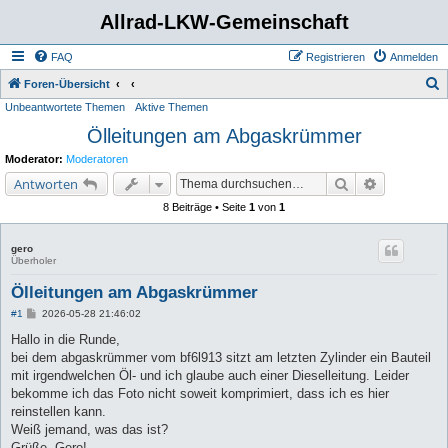
Allrad-LKW-Gemeinschaft
FAQ
Registrieren
Anmelden
S
Foren-Übersicht
Unbeantwortete Themen
Aktive Themen
u
Ölleitungen am Abgaskrümmer
c
h
Moderator:
Moderatoren
e
Suche
Erweiterte 
Antworten
8 Beiträge • Seite
1
von
1
gero
Überholer
Ölleitungen am Abgaskrümmer
B
#1
2026-05-28 21:46:02
e
i
Hallo in die Runde,
t
bei dem abgaskrümmer vom bf6l913 sitzt am letzten Zylinder ein Bauteil
r
a
mit irgendwelchen Öl- und ich glaube auch einer Dieselleitung. Leider
g
bekomme ich das Foto nicht soweit komprimiert, dass ich es hier
reinstellen kann.
Weiß jemand, was das ist?
Grüße, Gero!