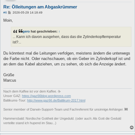
Re: Ölleitungen am Abgaskrümmer
B
#6
2026-05-29 14:18:49
e
i
Moin,
t
r
a
gero
hat geschrieben:
↑
g
... Kann ich davon ausgehen, dass das die Zylinderkopftemperatur
ist?...
Du könntest mal die Leitungen verfolgen, meistens ändern die unterwegs
die Farbe nicht. Oder nachschauen, ob ein Geber im Zylinderkopf ist und
an dem das Kabel abziehen, um zu sehen, ob sich die Anzeige ändert.
Grüße
Marcus
Nach dem Kaffee ist vor dem Kaffee. ☕
Unser GAZ:
https://gaz66blog.wordpress.com
Baltikums-Tour:
http://www.gaz66.de/Baltikum-2017.html
Senior member of Darwin-Support-Team und Fachreferent für unsinnige Anhänger. 🚒
Hammersbald: Nordische Gottheit der Ungeduld. (oder auch: Als Gott die Geduld
verteilte stand ich hupend im Stau...)