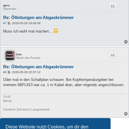
gero
Überholer
Re: Ölleitungen am Abgaskrümmer
B
#7
2026-05-29 16:09:56
e
i
Muss ich wohl mal machen....
t
r
a
g
lura
Säule des Forums
Re: Ölleitungen am Abgaskrümmer
B
#8
2026-05-29 22:07:12
e
i
Oder mal in den Schaltplan schauen. Bei Kopftemperaturgeber bei
t
meinem 6BFL913 war ca. 1 m Kabel dran, aber nirgends angeschlossen.
r
a
g
Gruß
Bernd
Gewinne Zeit durch Langsamkeit
Antworten
Diese Website nutzt Cookies, um dir den