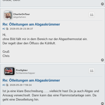
CharlieOnTour
abgefahren
Re: Ölleitungen am Abgaskrümmer
B
#2
2026-05-28 23:36:37
e
i
Hi,
t
ohne Bild fällt mir in dem Bereich nur der Abgasthermostat ein.
r
a
Der regelt über den Ölfluss die Kühlluft.
g
Gruß
Chris
Firefighter
Schlammschipper
Re: Ölleitungen am Abgaskrümmer
B
#3
2026-05-29 7:59:24
e
i
Ist ja eine klare Beschreibung.......vielleicht hast Du ja auch Abgas und
t
Ansaug verwechselt. Dann kann das eine Flammstartanlage sein. Da
r
a
geht eine Dieselleitung hin.
g