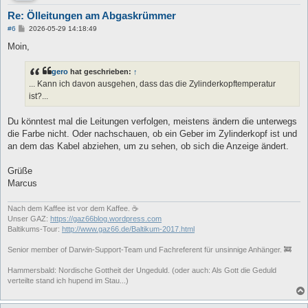
Re: Ölleitungen am Abgaskrümmer
B
#6
2026-05-29 14:18:49
e
i
Moin,
t
r
a
gero
hat geschrieben:
↑
g
... Kann ich davon ausgehen, dass das die Zylinderkopftemperatur
ist?...
Du könntest mal die Leitungen verfolgen, meistens ändern die unterwegs
die Farbe nicht. Oder nachschauen, ob ein Geber im Zylinderkopf ist und
an dem das Kabel abziehen, um zu sehen, ob sich die Anzeige ändert.
Grüße
Marcus
Nach dem Kaffee ist vor dem Kaffee. ☕
Unser GAZ:
https://gaz66blog.wordpress.com
Baltikums-Tour:
http://www.gaz66.de/Baltikum-2017.html
Senior member of Darwin-Support-Team und Fachreferent für unsinnige Anhänger. 🚒
Hammersbald: Nordische Gottheit der Ungeduld. (oder auch: Als Gott die Geduld
verteilte stand ich hupend im Stau...)