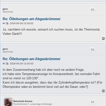
gero
Überholer
Re: Ölleitungen am Abgaskrümmer
B
#4
2026-05-29 13:18:02
e
i
Ja, nachdem ich wusste, wonach ich suchen muss, ist der Thermostat.
t
Vielen Dank!!!
r
a
g
gero
Überholer
Re: Ölleitungen am Abgaskrümmer
B
#5
2026-05-29 13:20:43
e
i
In dem Zusammenhang hab ich aber noch ne andere Frage,
t
ich habe eine Temperaturanzeige im Armaturenbrett, bei normaler Fahrt
r
a
sind es meist so 120-130°.
g
Kann ich davon ausgehen, dass das die Zylinderkopftemperatur ist? (Für
Öltemperatur wäre es bestimmt bissl viel auf die Dauer, oder?)
Bahnhofs-Emma
Fachreferent f. unsinnige Anhänger