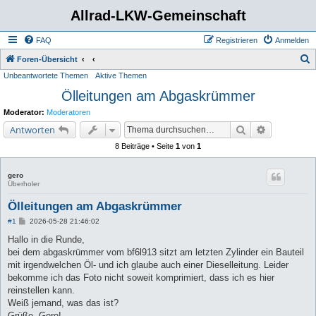
Allrad-LKW-Gemeinschaft
FAQ
Registrieren
Anmelden
S
Foren-Übersicht
Unbeantwortete Themen
Aktive Themen
u
Ölleitungen am Abgaskrümmer
c
h
Moderator:
Moderatoren
e
Suche
Erweiterte 
Antworten
8 Beiträge • Seite
1
von
1
gero
Überholer
Ölleitungen am Abgaskrümmer
B
#1
2026-05-28 21:46:02
e
i
Hallo in die Runde,
t
bei dem abgaskrümmer vom bf6l913 sitzt am letzten Zylinder ein Bauteil
r
a
mit irgendwelchen Öl- und ich glaube auch einer Dieselleitung. Leider
g
bekomme ich das Foto nicht soweit komprimiert, dass ich es hier
reinstellen kann.
Weiß jemand, was das ist?
Grüße, Gero!