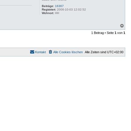
Beiträge:
16367
Registriert:
2006-10-03 12:02:52
Wohnort:
HH
N
a
1 Beitrag • Seite
1
von
1
c
h
o
b
e
Kontakt
Alle Cookies löschen
Alle Zeiten sind
UTC+02:00
n