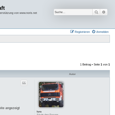
ft
Suche
Erwei
terstützung von www.noris.net
Registrieren
Anmelden
1 Beitrag • Seite
1
von
1
Autor
eite angezeigt
lura
Säule des Forums