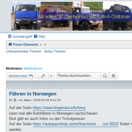
Schnellzugriff
FAQ
Foren-Übersicht
Unbeantwortete Themen
Aktive Themen
Moderator:
Moderatoren
Suche
Erweiter
Antworten
Fähren in Norwegen
B
#1
von
lura
»
2026-05-28 9:01:05
e
i
Auf der Seite
https://www.fergeruter.info/ferry
t
kann mal alle Autofähren in Norwegen nachschauen.
r
a
Dort gibt es auch Infos zu den Ticketpreisen.
g
Auf der Seite
https://autopassferje.no/en/free-ferrie ... -1st-2022/
findet 
werden.