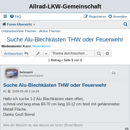
Allrad-LKW-Gemeinschaft
FAQ
Registrieren
Anmelden
S
Foren-Übersicht
Unbeantwortete Themen
Aktive Themen
u
Suche Alu-Blechkästen THW oder Feuerwehr
c
h
Moderatoren:
Kami
,
Moderatoren
e
Suche
Erweiterte 
Antworten
1 Beitrag • Seite
1
von
1
beboquin
Schlammschipper
Suche Alu-Blechkästen THW oder Feuerwehr
B
#1
2026-05-28 2:14:29
e
i
Hallo ich suche 1-2 Alu Blechkästen oben offen,
t
schmal und lang etwa 60-70 cm lang 10-12 cm breit mit gehämmerter
r
a
Metall Fläche.
g
Danke Gruß Bernd
Was der Mensch ist, das wissen wir nicht ! (Ernst Bloch)