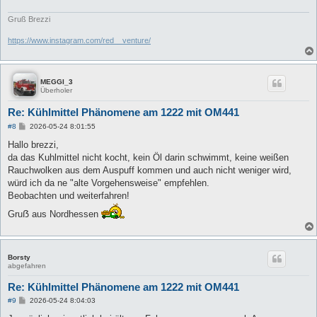
Gruß Brezzi
https://www.instagram.com/red__venture/
MEGGI_3
Überholer
Re: Kühlmittel Phänomene am 1222 mit OM441
B
#8
2026-05-24 8:01:55
e
i
Hallo brezzi,
t
da das Kuhlmittel nicht kocht, kein Öl darin schwimmt, keine weißen
r
a
Rauchwolken aus dem Auspuff kommen und auch nicht weniger wird,
g
würd ich da ne "alte Vorgehensweise" empfehlen.
Beobachten und weiterfahren!
Gruẞ aus Nordhessen
Borsty
abgefahren
Re: Kühlmittel Phänomene am 1222 mit OM441
B
#9
2026-05-24 8:04:03
e
i