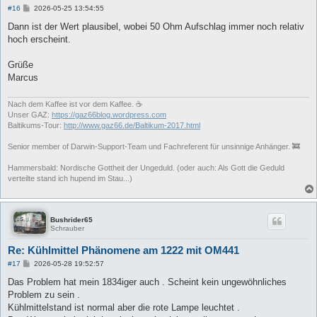
B
#16
2026-05-25 13:54:55
e
i
Dann ist der Wert plausibel, wobei 50 Ohm Aufschlag immer noch relativ
t
hoch erscheint.
r
a
g
Grüße
Marcus
Nach dem Kaffee ist vor dem Kaffee. ☕
Unser GAZ:
https://gaz66blog.wordpress.com
Baltikums-Tour:
http://www.gaz66.de/Baltikum-2017.html
Senior member of Darwin-Support-Team und Fachreferent für unsinnige Anhänger. 🚒
Hammersbald: Nordische Gottheit der Ungeduld. (oder auch: Als Gott die Geduld
verteilte stand ich hupend im Stau...)
Bushrider65
Schrauber
Re: Kühlmittel Phänomene am 1222 mit OM441
B
#17
2026-05-28 19:52:57
e
i
Das Problem hat mein 1834iger auch . Scheint kein ungewöhnliches
t
Problem zu sein .
r
a
Kühlmittelstand ist normal aber die rote Lampe leuchtet .
g