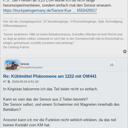
P.S.: Bei Preisen ab 5,25 EUR würde ich da nicht lange
herumexperimentieren, sondern einfach mal den Sensor erneuern.
https://truckpartsgermany.de/Sensor-Kue ... 6555420017
Der mit der Zweigangachse: 15 Vorwärtsgänge, 3 Rückwärtsgänge, Split, Schnellgang,
Differentialsperre
---
"Immer bedenken: Hilfe ist keine Einbahnstrasse, Geholfen-Werden ist kein Recht und
es liegt an jedem selbst, inwieweit er sich hier in der Gemeinschaft (die im Extremfall so
einiges gemeinsam schafft) involviert und einbringt."
Ein Unimog-Fahrer.
brezzi
Kampfschrauber
Re: Kühlmittel Phänomene am 1222 mit OM441
B
#7
2026-05-24 6:51:32
e
i
In Kirgistan bekomme ich das Teil leider nicht so einfach.
t
r
a
Kann es sein das der Sensor aus 2 Teilen besteht?
g
Der Sensor selbst, und einem Schwimmer mit Magneten innerhalb des
Behälters?
Ansonst kann ich mir die Funktion nicht wirklich erklären, da das teil
keinen Kontakt zum KM hat.