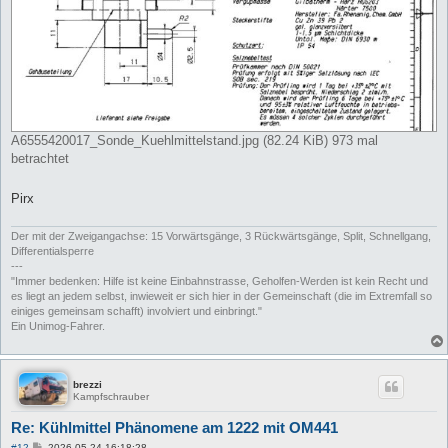
A6555420017_Sonde_Kuehlmittelstand.jpg (82.24 KiB) 973 mal
betrachtet
Pirx
Der mit der Zweigangachse: 15 Vorwärtsgänge, 3 Rückwärtsgänge, Split, Schnellgang,
Differentialsperre
---
"Immer bedenken: Hilfe ist keine Einbahnstrasse, Geholfen-Werden ist kein Recht und
es liegt an jedem selbst, inwieweit er sich hier in der Gemeinschaft (die im Extremfall so
einiges gemeinsam schafft) involviert und einbringt."
Ein Unimog-Fahrer.
brezzi
Kampfschrauber
Re: Kühlmittel Phänomene am 1222 mit OM441
B
#12
2026-05-24 16:18:28