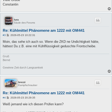
Constantin
lura
Säule des Forums
Re: Kühlmittel Phänomene am 1222 mit OM441
B
#3
2026-05-23 10:22:31
e
i
Moin, das sehe ich auch so. Wenn die ZKD ne Undichtigkeit hätte,
t
hättest Du z.B. eine mit Kühlflüssigkeit geduschte Frontscheibe.
r
a
g
Gruß
Bernd
Gewinne Zeit durch Langsamkeit
brezzi
Kampfschrauber
Re: Kühlmittel Phänomene am 1222 mit OM441
B
#4
2026-05-23 20:29:35
e
i
Weiß jemand wie ich diesen Prüfen kann?
t
r