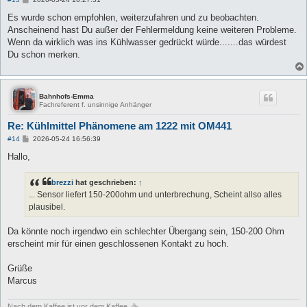
e
i
Es wurde schon empfohlen, weiterzufahren und zu beobachten.
t
Anscheinend hast Du außer der Fehlermeldung keine weiteren Probleme.
r
a
Wenn da wirklich was ins Kühlwasser gedrückt würde.......das würdest
g
Du schon merken.
Bahnhofs-Emma
Fachreferent f. unsinnige Anhänger
Re: Kühlmittel Phänomene am 1222 mit OM441
B
#14
2026-05-24 16:56:39
e
i
Hallo,
t
r
a
brezzi
hat geschrieben:
↑
g
... Sensor liefert 150-200ohm und unterbrechung, Scheint allso alles
plausibel.
Da könnte noch irgendwo ein schlechter Übergang sein, 150-200 Ohm
erscheint mir für einen geschlossenen Kontakt zu hoch.
Grüße
Marcus
Nach dem Kaffee ist vor dem Kaffee. ☕