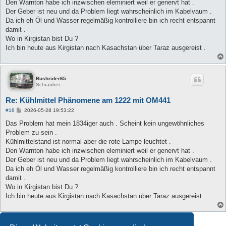
Den Warnton habe ich inzwischen eleminiert weil er genervt hat .
Der Geber ist neu und da Problem liegt wahrscheinlich im Kabelvaum .
Da ich eh Öl und Wasser regelmäßig kontrolliere bin ich recht entspannt
damit .
Wo in Kirgistan bist Du ?
Ich bin heute aus Kirgistan nach Kasachstan über Taraz ausgereist .
Bushrider65
Schrauber
Re: Kühlmittel Phänomene am 1222 mit OM441
B
#18
2026-05-28 19:53:22
e
i
Das Problem hat mein 1834iger auch . Scheint kein ungewöhnliches
t
Problem zu sein .
r
a
Kühlmittelstand ist normal aber die rote Lampe leuchtet .
g
Den Warnton habe ich inzwischen eleminiert weil er genervt hat .
Der Geber ist neu und da Problem liegt wahrscheinlich im Kabelvaum .
Da ich eh Öl und Wasser regelmäßig kontrolliere bin ich recht entspannt
damit .
Wo in Kirgistan bist Du ?
Ich bin heute aus Kirgistan nach Kasachstan über Taraz ausgereist .
Antworten