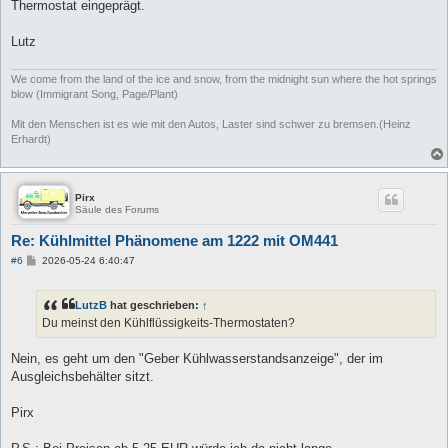
Thermostat eingeprägt.
Lutz
We come from the land of the ice and snow, from the midnight sun where the hot springs
blow (Immigrant Song, Page/Plant)
Mit den Menschen ist es wie mit den Autos, Laster sind schwer zu bremsen.(Heinz
Erhardt)
Pirx
Säule des Forums
Re: Kühlmittel Phänomene am 1222 mit OM441
B
#6
2026-05-24 6:40:47
e
i
t
LutzB
hat geschrieben:
↑
r
a
Du meinst den Kühlflüssigkeits-Thermostaten?
g
Nein, es geht um den "Geber Kühlwasserstandsanzeige", der im
Ausgleichsbehälter sitzt.
Pirx