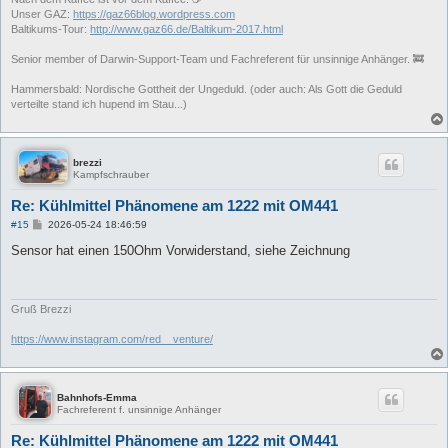
Unser GAZ:
https://gaz66blog.wordpress.com
Baltikums-Tour:
http://www.gaz66.de/Baltikum-2017.html
Senior member of Darwin-Support-Team und Fachreferent für unsinnige Anhänger. 🚒
Hammersbald: Nordische Gottheit der Ungeduld. (oder auch: Als Gott die Geduld
verteilte stand ich hupend im Stau...)
brezzi
Kampfschrauber
Re: Kühlmittel Phänomene am 1222 mit OM441
B
#15
2026-05-24 18:46:59
e
i
Sensor hat einen 150Ohm Vorwiderstand, siehe Zeichnung
t
r
a
g
Gruß Brezzi
https://www.instagram.com/red__venture/
Bahnhofs-Emma
Fachreferent f. unsinnige Anhänger
Re: Kühlmittel Phänomene am 1222 mit OM441