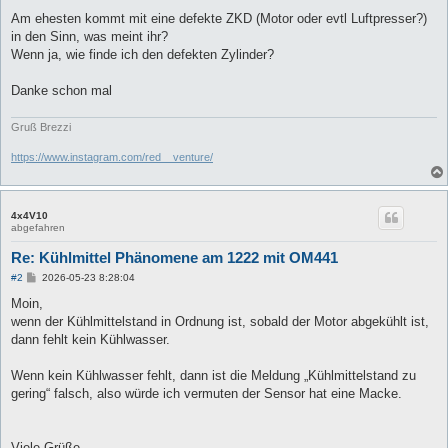
Am ehesten kommt mit eine defekte ZKD (Motor oder evtl Luftpresser?)
in den Sinn, was meint ihr?
Wenn ja, wie finde ich den defekten Zylinder?
Danke schon mal
Gruß Brezzi
https://www.instagram.com/red__venture/
4x4V10
abgefahren
Re: Kühlmittel Phänomene am 1222 mit OM441
B
#2
2026-05-23 8:28:04
e
i
Moin,
t
wenn der Kühlmittelstand in Ordnung ist, sobald der Motor abgekühlt ist,
r
a
dann fehlt kein Kühlwasser.
g
Wenn kein Kühlwasser fehlt, dann ist die Meldung „Kühlmittelstand zu
gering“ falsch, also würde ich vermuten der Sensor hat eine Macke.
Viele Grüße