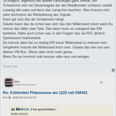
Ja möglich, eigentlich bei älteren Fahrzeugen ganz normal. Am
t
Schwimmer sitzt ein Dauermagnet der den Reedkontakt schliesst sobald
r
a
zuwenig drin wäre und lässt das Lämpchen leuchten. Was Aussen sitzt
g
wäre höchstens die Weiterleitung des Signals.
Kann gut sein das der Schwimmer hängt.
Glaube kaum das da schon was sitzt das den Widerstand misst wenn Du
meinst das hätte zwei Teile. Den dann muss es zwingend das KM
berühren. Hatte auch schon was in den Fingern das via NTC ähnlich
Spritreserve funktionierte.
Da müsste dann bei zu niedrig KM kaum Widerstand zu messen sein.
Umgekehrt müsste der Widerstand hoch sein. Glaube das war von nem
älteren VW Bus. Weiss aber nicht mehr genau.
Wenn Du ran kommst mal messen oder raus und reinigen.
Gruss Uwe
lura
Säule des Forums
Re: Kühlmittel Phänomene am 1222 mit OM441
B
#10
2026-05-24 8:12:07
e
i
t
MEGGI_3
hat geschrieben:
↑
r
a
Hallo brezzi,
g