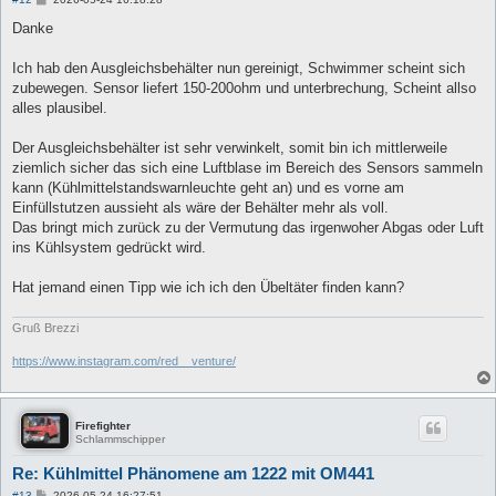
e
i
Danke
t
r
a
Ich hab den Ausgleichsbehälter nun gereinigt, Schwimmer scheint sich
g
zubewegen. Sensor liefert 150-200ohm und unterbrechung, Scheint allso
alles plausibel.
Der Ausgleichsbehälter ist sehr verwinkelt, somit bin ich mittlerweile
ziemlich sicher das sich eine Luftblase im Bereich des Sensors sammeln
kann (Kühlmittelstandswarnleuchte geht an) und es vorne am
Einfüllstutzen aussieht als wäre der Behälter mehr als voll.
Das bringt mich zurück zu der Vermutung das irgenwoher Abgas oder Luft
ins Kühlsystem gedrückt wird.
Hat jemand einen Tipp wie ich ich den Übeltäter finden kann?
Gruß Brezzi
https://www.instagram.com/red__venture/
Firefighter
Schlammschipper
Re: Kühlmittel Phänomene am 1222 mit OM441
B
#13
2026-05-24 16:27:51