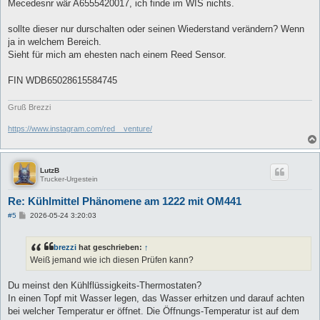
a
Mecedesnr wär A6555420017, ich finde im WIS nichts.
g
sollte dieser nur durschalten oder seinen Wiederstand verändern? Wenn
ja in welchem Bereich.
Sieht für mich am ehesten nach einem Reed Sensor.
FIN WDB65028615584745
Gruß Brezzi
https://www.instagram.com/red__venture/
LutzB
Trucker-Urgestein
Re: Kühlmittel Phänomene am 1222 mit OM441
B
#5
2026-05-24 3:20:03
e
i
t
brezzi
hat geschrieben:
↑
r
a
Weiß jemand wie ich diesen Prüfen kann?
g
Du meinst den Kühlflüssigkeits-Thermostaten?
In einen Topf mit Wasser legen, das Wasser erhitzen und darauf achten
bei welcher Temperatur er öffnet. Die Öffnungs-Temperatur ist auf dem