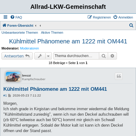
Allrad-LKW-Gemeinschaft
FAQ
Registrieren
Anmelden
S
Foren-Übersicht
Unbeantwortete Themen
Aktive Themen
u
Kühlmittel Phänomene am 1222 mit OM441
c
h
Moderator:
Moderatoren
e
Suche
Erweiterte 
Antworten
18 Beiträge • Seite
1
von
1
brezzi
Kampfschrauber
Kühlmittel Phänomene am 1222 mit OM441
B
#1
2026-05-23 7:11:22
e
i
Morgen,
t
Ich steh grade in Kirgistan und bekomme immer wiedermal die Meldung
r
a
"Kühlmittelstand zuniedrig", wenn ich nun den Deckel aufschrauben will
g
(zb 60°C teilweise auch bei 50°C) kommt mir gleich ein Schwall
Kühlmittel entgegen. Sobald der Motor kalt ist kann ich denn Deckel
öffnen und der Stand passt.