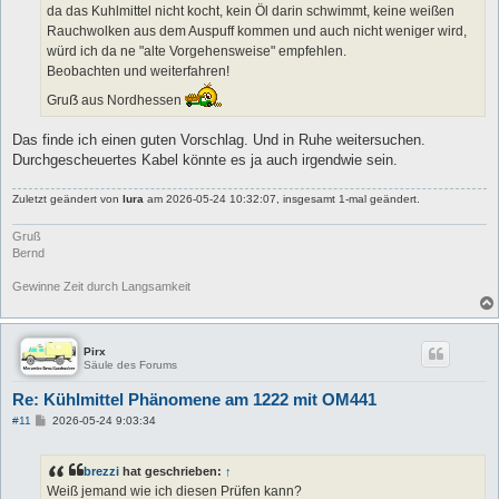
da das Kuhlmittel nicht kocht, kein Öl darin schwimmt, keine weißen
Rauchwolken aus dem Auspuff kommen und auch nicht weniger wird,
würd ich da ne "alte Vorgehensweise" empfehlen.
Beobachten und weiterfahren!
Gruẞ aus Nordhessen
Das finde ich einen guten Vorschlag. Und in Ruhe weitersuchen.
Durchgescheuertes Kabel könnte es ja auch irgendwie sein.
Zuletzt geändert von
lura
am 2026-05-24 10:32:07, insgesamt 1-mal geändert.
Gruß
Bernd
Gewinne Zeit durch Langsamkeit
Pirx
Säule des Forums
Re: Kühlmittel Phänomene am 1222 mit OM441
B
#11
2026-05-24 9:03:34
e
i
t
brezzi
hat geschrieben:
↑
r
a
Weiß jemand wie ich diesen Prüfen kann?