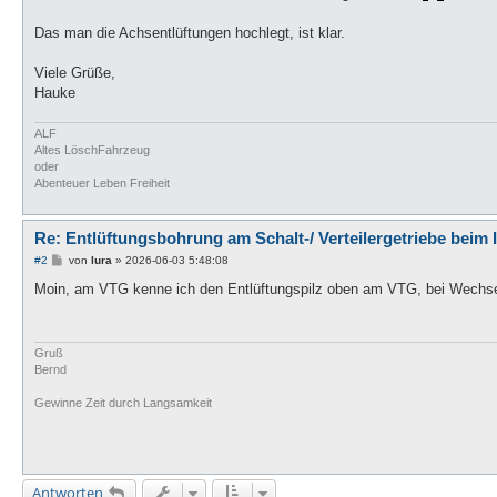
Das man die Achsentlüftungen hochlegt, ist klar.
Viele Grüße,
Hauke
ALF
Altes LöschFahrzeug
oder
Abenteuer Leben Freiheit
Re: Entlüftungsbohrung am Schalt-/ Verteilergetriebe beim 
B
#2
von
lura
»
2026-06-03 5:48:08
e
i
Moin, am VTG kenne ich den Entlüftungspilz oben am VTG, bei Wechselge
t
r
a
g
Gruß
Bernd
Gewinne Zeit durch Langsamkeit
Antworten