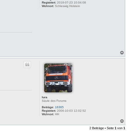
Registriert:
2018-07-23 10:04:08
Wohnort:
Schleswig Holstein
N
a
c
h
o
b
e
n
lura
Säule des Forums
Beiträge:
16365
Registriert:
2006-10-03 12:02:52
Wohnort:
HH
N
a
2 Beiträge • Seite
1
von
1
c