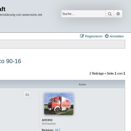
ft
Suche
Erwei
terstützung von www.noris.net
Registrieren
Anmelden
co 90-16
2 Beiträge • Seite
1
von
1
Autor
Alf1992
Schrauber
Beiträge:
317