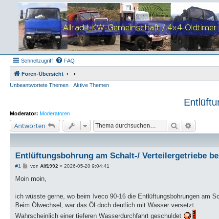
Schnellzugriff
FAQ
Foren-Übersicht
Unbeantwortete Themen
Aktive Themen
Entlüft
Moderator:
Moderatoren
Suche
Erweiter
Antworten
Entlüftungsbohrung am Schalt-/ Verteilergetriebe be
B
#1
von
Alf1992
»
2026-05-20 9:04:41
e
i
Moin moin,
t
r
a
ich wüsste gerne, wo beim Iveco 90-16 die Entlüftungsbohrungen am Scha
g
Beim Ölwechsel, war das Öl doch deutlich mit Wasser versetzt.
Wahrscheinlich einer tieferen Wasserdurchfahrt geschuldet