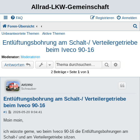
Allrad-LKW-Gemeinschaft
FAQ
Registrieren
Anmelden
S
Foren-Übersicht
Unbeantwortete Themen
Aktive Themen
u
Entlüftungsbohrung am Schalt-/ Verteilergetriebe
c
beim Iveco 90-16
h
e
Moderator:
Moderatoren
Suche
Erweiterte 
Antworten
2 Beiträge • Seite
1
von
1
Alf1992
Schrauber
Entlüftungsbohrung am Schalt-/ Verteilergetriebe
beim Iveco 90-16
B
#1
2026-05-20 9:04:41
e
i
Moin moin,
t
r
a
ich wüsste gerne, wo beim Iveco 90-16 die Entlüftungsbohrungen am
g
Schalt-/ und am Verteilergetriebe sitzen.