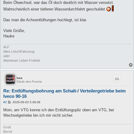
Beim Ölwechsel, war das Öl doch deutlich mit Wasser versetzt.
Wahrscheinlich einer tieferen Wasserdurchfahrt geschuldet
Das man die Achsentlüftungen hochlegt, ist klar.
Viele Grüße,
Hauke
ALF
Altes LöschFahrzeug
oder
Abenteuer Leben Freiheit
lura
Säule des Forums
Re: Entlüftungsbohrung am Schalt-/ Verteilergetriebe beim
Iveco 90-16
B
#2
2026-06-03 5:48:08
e
i
Moin, am VTG kenne ich den Entlüftungspilz oben am VTG, bei
t
Wechselgetriebe bin ich mir nicht sicher.
r
a
g
Gruß
Bernd