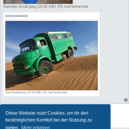
Getriebe Small.jpeg (20.52 KiB) 761 mal betrachtet
DATEIANHÄNGE
Titel Small.jpeg (16.53 KiB) 761 mal betrachtet
Antworten
Diese Website nutzt Cookies, um dir den
1 Beitrag • Seite
1
von
1
bestmöglichen Komfort bei der Nutzung zu
bieten.
Mehr erfahren