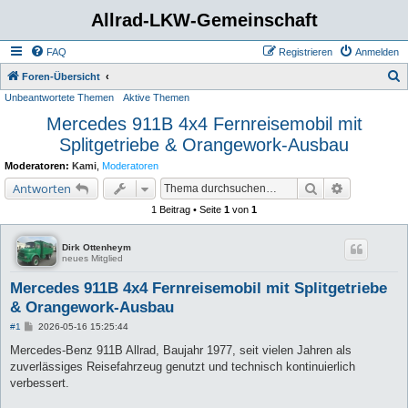
Allrad-LKW-Gemeinschaft
FAQ
Registrieren
Anmelden
S
Foren-Übersicht
Unbeantwortete Themen
Aktive Themen
u
Mercedes 911B 4x4 Fernreisemobil mit
c
Splitgetriebe & Orangework-Ausbau
h
e
Moderatoren:
Kami
,
Moderatoren
Suche
Erweiterte 
Antworten
1 Beitrag • Seite
1
von
1
Dirk Ottenheym
neues Mitglied
Mercedes 911B 4x4 Fernreisemobil mit Splitgetriebe
& Orangework-Ausbau
B
#1
2026-05-16 15:25:44
e
i
Mercedes-Benz 911B Allrad, Baujahr 1977, seit vielen Jahren als
t
zuverlässiges Reisefahrzeug genutzt und technisch kontinuierlich
r
a
verbessert.
g