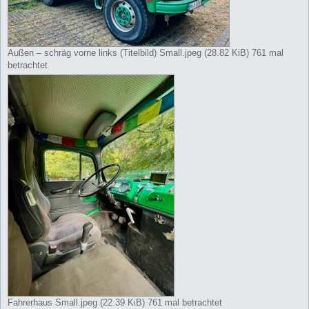
Außen – schräg vorne links (Titelbild) Small.jpeg (28.82 KiB) 761 mal
betrachtet
Fahrerhaus Small.jpeg (22.39 KiB) 761 mal betrachtet