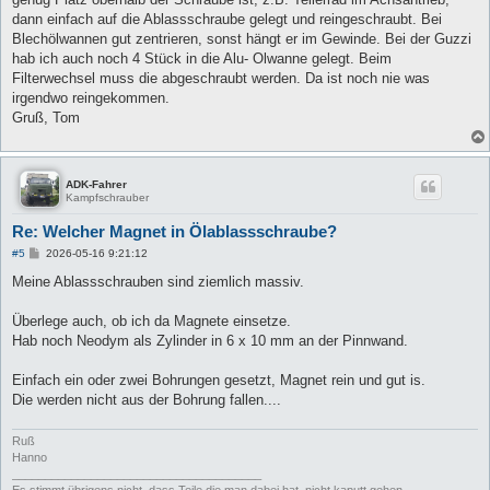
g
dann einfach auf die Ablassschraube gelegt und reingeschraubt. Bei
Blechölwannen gut zentrieren, sonst hängt er im Gewinde. Bei der Guzzi
hab ich auch noch 4 Stück in die Alu- Olwanne gelegt. Beim
Filterwechsel muss die abgeschraubt werden. Da ist noch nie was
irgendwo reingekommen.
Gruß, Tom
ADK-Fahrer
Kampfschrauber
Re: Welcher Magnet in Ölablassschraube?
B
#5
2026-05-16 9:21:12
e
i
Meine Ablassschrauben sind ziemlich massiv.
t
r
a
Überlege auch, ob ich da Magnete einsetze.
g
Hab noch Neodym als Zylinder in 6 x 10 mm an der Pinnwand.
Einfach ein oder zwei Bohrungen gesetzt, Magnet rein und gut is.
Die werden nicht aus der Bohrung fallen....
Ruß
Hanno
______________________________________
Es stimmt übrigens nicht, dass Teile die man dabei hat, nicht kaputt gehen.