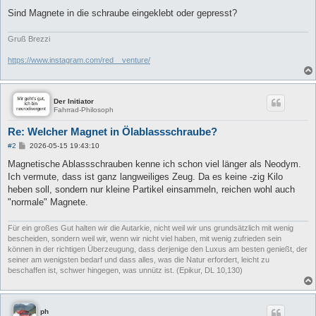
Sind Magnete in die schraube eingeklebt oder gepresst?
Gruß Brezzi
https://www.instagram.com/red__venture/
Der Initiator
Fahrrad-Philosoph
Re: Welcher Magnet in Ölablassschraube?
B
#2
2026-05-15 19:43:10
e
i
Magnetische Ablassschrauben kenne ich schon viel länger als Neodym.
t
Ich vermute, dass ist ganz langweiliges Zeug. Da es keine -zig Kilo
r
a
heben soll, sondern nur kleine Partikel einsammeln, reichen wohl auch
g
"normale" Magnete.
Für ein großes Gut halten wir die Autarkie, nicht weil wir uns grundsätzlich mit wenig
bescheiden, sondern weil wir, wenn wir nicht viel haben, mit wenig zufrieden sein
können in der richtigen Überzeugung, dass derjenige den Luxus am besten genießt, der
seiner am wenigsten bedarf und dass alles, was die Natur erfordert, leicht zu
beschaffen ist, schwer hingegen, was unnütz ist. (Epikur, DL 10,130)
ph