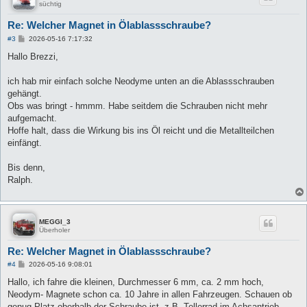
süchtig
Re: Welcher Magnet in Ölablassschraube?
B
#3
2026-05-16 7:17:32
e
i
Hallo Brezzi,
t
r
a
ich hab mir einfach solche Neodyme unten an die Ablassschrauben
g
gehängt.
Obs was bringt - hmmm. Habe seitdem die Schrauben nicht mehr
aufgemacht.
Hoffe halt, dass die Wirkung bis ins Öl reicht und die Metallteilchen
einfängt.
Bis denn,
Ralph.
MEGGI_3
Überholer
Re: Welcher Magnet in Ölablassschraube?
B
#4
2026-05-16 9:08:01
e
i
Hallo, ich fahre die kleinen, Durchmesser 6 mm, ca. 2 mm hoch,
t
Neodym- Magnete schon ca. 10 Jahre in allen Fahrzeugen. Schauen ob
r
a
genug Platz oberhalb der Schraube ist, z.B. Tellerrad im Achsantrieb,