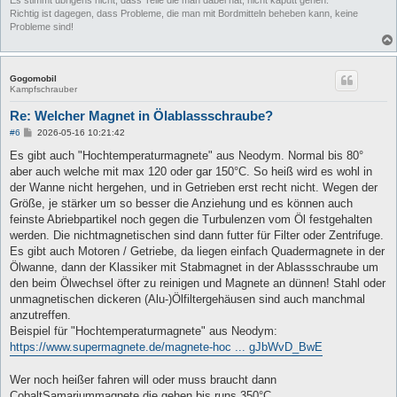
Richtig ist dagegen, dass Probleme, die man mit Bordmitteln beheben kann, keine
Probleme sind!
Gogomobil
Kampfschrauber
Re: Welcher Magnet in Ölablassschraube?
B
#6
2026-05-16 10:21:42
e
i
Es gibt auch "Hochtemperaturmagnete" aus Neodym. Normal bis 80°
t
aber auch welche mit max 120 oder gar 150°C. So heiß wird es wohl in
r
a
der Wanne nicht hergehen, und in Getrieben erst recht nicht. Wegen der
g
Größe, je stärker um so besser die Anziehung und es können auch
feinste Abriebpartikel noch gegen die Turbulenzen vom Öl festgehalten
werden. Die nichtmagnetischen sind dann futter für Filter oder Zentrifuge.
Es gibt auch Motoren / Getriebe, da liegen einfach Quadermagnete in der
Ölwanne, dann der Klassiker mit Stabmagnet in der Ablassschraube um
den beim Ölwechsel öfter zu reinigen und Magnete an dünnen! Stahl oder
unmagnetischen dickeren (Alu-)Ölfiltergehäusen sind auch manchmal
anzutreffen.
Beispiel für "Hochtemperaturmagnete" aus Neodym:
https://www.supermagnete.de/magnete-hoc ... gJbWvD_BwE
Wer noch heißer fahren will oder muss braucht dann
CobaltSamariummagnete die gehen bis runs 350°C