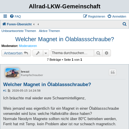
Allrad-LKW-Gemeinschaft
FAQ
Registrieren
Anmelden
S
Foren-Übersicht
Unbeantwortete Themen
Aktive Themen
u
Welcher Magnet in Ölablassschraube?
c
h
Moderator:
Moderatoren
e
Suche
Erweiterte 
Antworten
7 Beiträge • Seite
1
von
1
brezzi
Kampfschrauber
Welcher Magnet in Ölablassschraube?
B
#1
2026-05-15 14:24:58
e
i
Ich bräuchte mal wieder eure Schwarmintelligenz,
t
r
a
Weis jemand was eigentlich für ein Magnet in einer Ölablassschraube
g
verwendet wird bzw. welche Haltekräfte diese haben?
Normale Neodym Magnete sollten nicht über 80°C betrieben werden,
Ferrit hat mit Temp. kein Problem aber ist nur schwach magnetisch.