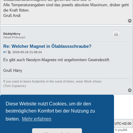
Alle Temperaturangaben sind das jeweils absolute Maximum, drüber geht
die Kraft flöten.
Gruß Andi
DäddyHärry
Allrad-Philosoph
Re: Welcher Magnet in Ölablassschraube?
B
#7
2026-05-18 21:08:24
e
i
Es gibt auch Neodym-Magnete mit angeformtem Gewindestift.
t
r
a
Gruß Härry
g
If you want to leave footprints in the sand of times, wear Work shoes.
(Tom Zupancic)
Antworten
Diese Website nutzt Cookies, um dir den
7 Beiträge • Seite
1
von
1
bestmöglichen Komfort bei der Nutzung zu
bieten.
Mehr erfahren
Foren-Übersicht
Alle Zeiten sind
UTC+02:00
Style developer by
support forum tricolor
,
Powered by
phpBB
® Forum Software © phpBB