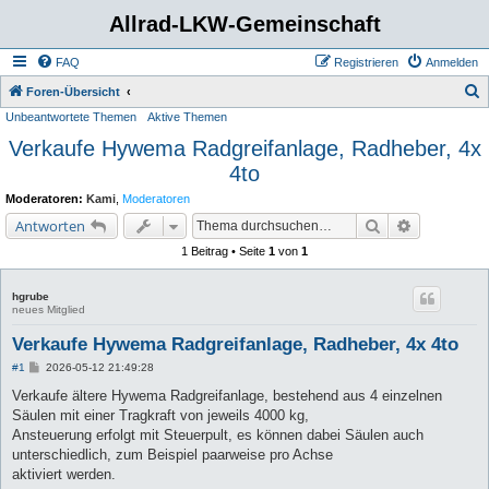
Allrad-LKW-Gemeinschaft
FAQ
Registrieren
Anmelden
S
Foren-Übersicht
Unbeantwortete Themen
Aktive Themen
u
Verkaufe Hywema Radgreifanlage, Radheber, 4x
c
4to
h
e
Moderatoren:
Kami
,
Moderatoren
Suche
Erweiterte 
Antworten
1 Beitrag • Seite
1
von
1
hgrube
neues Mitglied
Verkaufe Hywema Radgreifanlage, Radheber, 4x 4to
B
#1
2026-05-12 21:49:28
e
i
Verkaufe ältere Hywema Radgreifanlage, bestehend aus 4 einzelnen
t
Säulen mit einer Tragkraft von jeweils 4000 kg,
r
a
Ansteuerung erfolgt mit Steuerpult, es können dabei Säulen auch
g
unterschiedlich, zum Beispiel paarweise pro Achse
aktiviert werden.